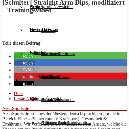
[Schulter] Straight Arm Dips, modifiziert
Aesir Sports Newsletter
Artikel
News
– Trainingsvideo
Unsere Mission
Reviews
Open Access
Training
Teile diesen Beitrag!
Rezepte
Editorials
Ernährung
Training & Fitness
teilen
teilen
E-Mail
Interviews
Magazinbeiträge
Supplemente
Ernährung
Produktreviews
merken
teilen
Über
Letzte Artikel
Videos
Beitrags-Übersicht
Diät & Abnehmen
Buchreviews
Hauptgerichte
AesirSports.de
AesirSports
.de ist eines der ältesten, deutschsprachigen Portale im
Bereich Fitness (Schwerpunkt:
Kraftsport
), Gesundheit &
Regeneration & Prävention
Desserts
Athleten im Interview
Aktuelle Ausgabe
Ernährung. Wir verfolgen einen evidenzbasierten Ansatz, welche die