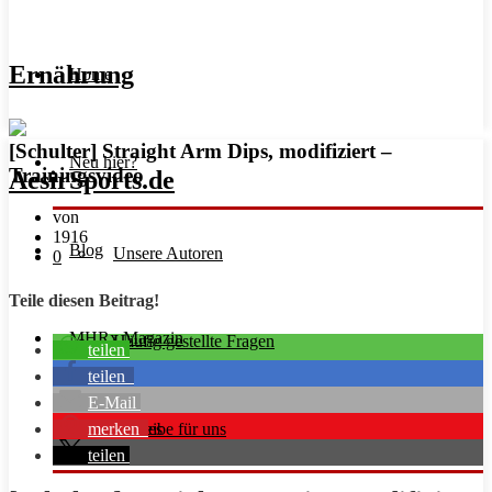
Ernährung
Home
[Schulter] Straight Arm Dips, modifiziert –
Neu hier?
Trainingsvideo
von
1916
Blog
Unsere Autoren
0
Teile diesen Beitrag!
MHRx Magazin
Häufig gestellte Fragen
teilen
teilen
E-Mail
merken
Schreibe für uns
Guides
teilen