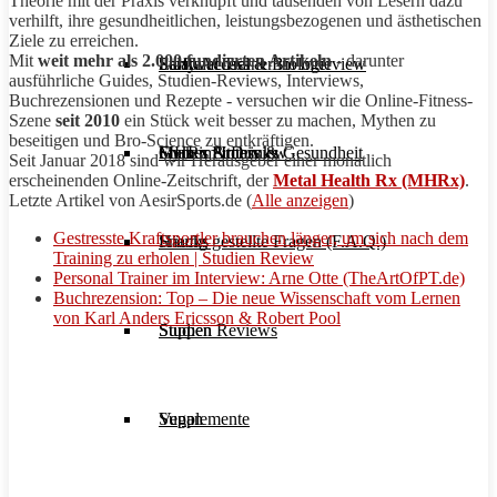
Theorie mit der Praxis verknüpft und tausenden von Lesern dazu
verhilft, ihre gesundheitlichen, leistungsbezogenen und ästhetischen
Ziele zu erreichen.
Mit
weit mehr als 2.000 fundierten Artikeln
- darunter
Stoffwechsel & Biologie
Salate
Personal Trainer im Interview
Early Access
ausführliche Guides, Studien-Reviews, Interviews,
Buchrezensionen und
Rezepte
- versuchen wir die Online-Fitness-
Szene
seit 2010
ein Stück weit besser zu machen, Mythen zu
beseitigen und
Bro
-Science zu entkräftigen.
Frauen Fitness & Gesundheit
Shakes & Drinks
Gym im Interview
MHRx Archiv
Seit Januar 2018 sind wir Herausgeber einer monatlich
erscheinenden Online-Zeitschrift, der
Metal Health Rx (MHRx)
.
Letzte Artikel von
AesirSports
.de
(
Alle anzeigen
)
Gestresste Kraftsportler brauchen länger, um sich nach dem
Häufig gestellte Fragen (F.A.Q.)
Snacks
Training zu erholen | Studien Review
Personal Trainer im Interview: Arne Otte (TheArtOfPT.de)
Buchrezension: Top – Die neue Wissenschaft vom Lernen
von Karl Anders Ericsson & Robert Pool
Studien Reviews
Suppen
Supplemente
Vegan