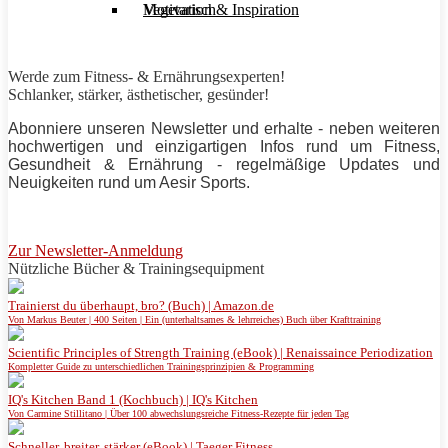
Motivation & Inspiration
Vegetarisch
Werde zum Fitness- & Ernährungsexperten!
Schlanker,
stärker
, ästhetischer, gesünder!
Abonniere unseren Newsletter und erhalte - neben weiteren
hochwertigen und einzigartigen Infos rund um Fitness,
Gesundheit & Ernährung - regelmäßige Updates und
Neuigkeiten rund um
Aesir Sports
.
Zur Newsletter-Anmeldung
Nützliche Bücher & Trainingsequipment
Trainierst du überhaupt, bro? (Buch) | Amazon.de
Von Markus Beuter | 400 Seiten | Ein (unterhaltsames & lehrreiches) Buch über Krafttraining
Scientific Principles of Strength Training (eBook) | Renaissaince Periodization
Kompletter Guide zu unterschiedlichen Trainingsprinzipien & Programming
IQ's Kitchen Band 1 (Kochbuch) | IQ's Kitchen
Von Carmine Stillitano | Über 100 abwechslungsreiche Fitness-Rezepte für jeden Tag
Schneller, breiter, stärker (eBook) | Taeger Fitness