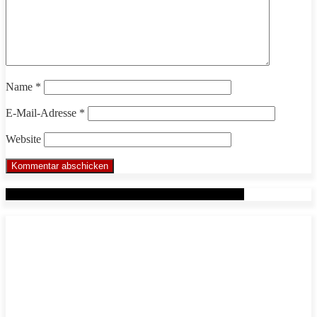
Name
*
E-Mail-Adresse
*
Website
Werbung: Das WHP System nach Markus Beuter