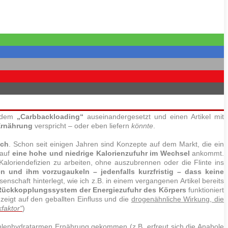
, dem
„Carbbackloading“
auseinandergesetzt und einen Artikel mit
Ernährung
verspricht – oder eben liefern
könnte
.
ich
. Schon seit einigen Jahren sind Konzepte auf dem Markt, die ein
 auf
eine hohe und niedrige Kalorienzufuhr im Wechsel
ankommt.
aloriendefizien zu arbeiten, ohne auszubrennen oder die Flinte ins
n und ihm vorzugaukeln – jedenfalls kurzfristig – dass keine
enschaft hinterlegt, wie ich z.B. in einem vergangenen Artikel bereits
Rückkopplungssystem der Energiezufuhr des Körpers
funktioniert
zeigt auf den geballten Einfluss und die
drogenähnliche Wirkung, die
faktor“
)
hlenhydratarmen Ernährung gekommen (z.B. erfreut sich die Anabole