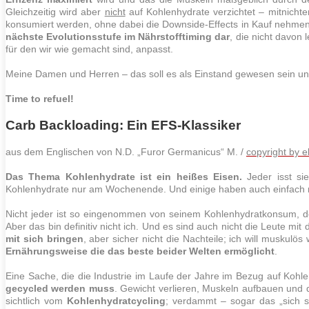
Gleichzeitig wird aber
nicht
auf Kohlenhydrate verzichtet – mitnicht
konsumiert werden, ohne dabei die Downside-Effects in Kauf nehmen
nächste Evolutionsstufe im Nährstofftiming dar
, die nicht davon 
für den wir wie gemacht sind, anpasst.
Meine Damen und Herren – das soll es als Einstand gewesen sein und
Time to refuel!
Carb Backloading: Ein EFS-Klassiker
aus dem Englischen von N.D. „Furor Germanicus“ M. /
copyright by e
Das Thema Kohlenhydrate ist ein heißes Eisen.
Jeder isst si
Kohlenhydrate nur am Wochenende. Und einige haben auch einfach 
Nicht jeder ist so eingenommen von seinem Kohlenhydratkonsum, den
Aber das bin definitiv nicht ich. Und es sind auch nicht die Leute mi
mit sich bringen
, aber sicher nicht die Nachteile; ich will muskulö
Ernährungsweise die das beste beider Welten ermöglicht
.
Eine Sache, die die Industrie im Laufe der Jahre im Bezug auf Kohlenh
gecycled werden muss
. Gewicht verlieren,
Muskeln
aufbauen und di
sichtlich vom
Kohlenhydratcycling
; verdammt – sogar das „sich s