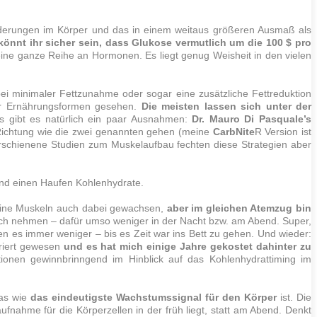
nderungen im Körper und das in einem weitaus größeren Ausmaß als
nnt ihr sicher sein, dass Glukose vermutlich um die 100 $ pro
eine ganze Reihe an Hormonen. Es liegt genug Weisheit in den vielen
ei minimaler Fettzunahme oder sogar eine zusätzliche Fettreduktion
der Ernährungsformen gesehen.
Die meisten lassen sich unter der
s gibt es natürlich ein paar Ausnahmen:
Dr.
Mauro
Di Pasquale
’s
 Richtung wie die zwei genannten gehen (meine
CarbNite
R
Version ist
erschienene Studien zum
Muskelaufbau
fechten diese Strategien aber
und einen Haufen Kohlenhydrate.
eine
Muskeln
auch dabei gewachsen,
aber im gleichen Atemzug bin
ich nehmen – dafür umso weniger in der Nacht bzw. am Abend. Super,
 es immer weniger – bis es Zeit war ins Bett zu gehen. Und wieder:
triert gewesen
und es hat mich einige Jahre gekostet dahinter zu
ionen gewinnbrinngend im Hinblick auf das Kohlenhydrattiming im
was wie
das eindeutigste Wachstumssignal für den Körper
ist. Die
fnahme für die Körperzellen in der früh liegt, statt am Abend. Denkt