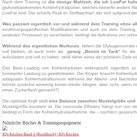
Nach dem
Training
ist
die einzige Mahlzeit, die ich LowFat halt
glukosebasierendes Kohlenhydratpulver, welches keinerlei andere Nähr
LowFat sind. Der scharfe Peak im
Stoffwechsel
, der sich aufgrund des
Was passiert eigentlich vor und während dem
Training
ohne all
ernährungsspezifischen Modifikationen und auch vor dem
Training
anabolen Prozessen zu verschieben, bedingt die Aufnahme von schn
Während des eigentlichen Workouts
, liefern die Glykogenvorräte
voll bleiben, ist auch mehr als
genug „Benzin im Tank“
für die
aufzuladen und voll zu halten, stellt daher eines der primären Ziel
Das Back-Loading von Kohlenhydraten widerspricht eigentlich so
konstanter Leistung zu gewährleisten. Der Körper braucht Kohlenhyd
adäquaten Kohlenhydratkonsum während der Abend- und Nachtstund
könnte zunächst einwenig konter-intuitiv klingen, aber nicht, wenn 
einen
Zuckerflash
gemacht?]
Die optimale Kraft stellt
eine Balance zwischen Muskelgröße und n
Muskelgröße konstant ist. Die neuronale Effizienz hängt nun von ein
bedingt in Form der Kohlenhydrataufnahme, die – nüchtern gesproc
Nützliche Bücher & Trainingsequipment
IQ's Kitchen Band 1 (Kochbuch) | IQ's Kitchen