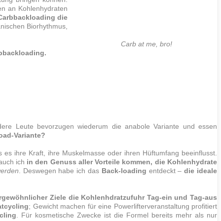
n an Kohlenhydraten
 Carbbackloading die
ianischen Biorhythmus,
Carb at me,
bro
!
bbackloading.
ndere Leute bevorzugen wiederum die anabole Variante und essen
load-Variante?
es ihre Kraft, ihre
Muskelmasse
oder ihren Hüftumfang beeinflusst.
auch ich
in den Genuss aller Vorteile kommen, die Kohlenhydrate
erden
. Deswegen habe ich das
B
ack-loading
entdeckt –
die ideale
rgewöhnlicher Ziele die Kohlenhdratzufuhr Tag-ein und Tag-aus
tcycling
; Gewicht machen für eine Powerlifterveranstaltung profitiert
cling
. Für kosmetische Zwecke ist die Formel bereits mehr als nur