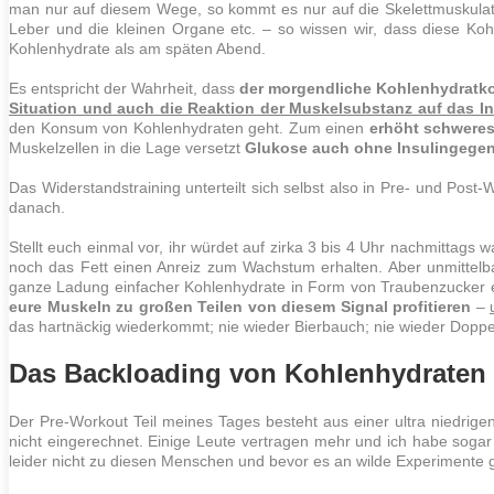
man nur auf diesem Wege, so kommt es nur auf die Skelettmuskulatu
Leber und die kleinen Organe etc. – so wissen wir, dass diese Koh
Kohlenhydrate als am späten Abend.
Es entspricht der Wahrheit, dass
der morgendliche Kohlenhydrat
Situation und auch die Reaktion der Muskelsubstanz auf das I
den Konsum von Kohlenhydraten geht. Zum einen
erhöht schwere
Muskelzellen in die Lage versetzt
Glukose auch ohne Insulingege
Das
Widerstandstraining
unterteilt sich selbst also in Pre- und Pos
danach.
Stellt euch einmal vor, ihr würdet auf zirka 3 bis 4 Uhr nachmittags 
noch das
Fett
einen Anreiz zum Wachstum erhalten. Aber unmittel
ganze Ladung einfacher Kohlenhydrate in Form von Traubenzucker e
eure
Muskeln
zu großen Teilen von diesem Signal profitieren
–
das hartnäckig wiederkommt; nie wieder Bierbauch; nie wieder Doppe
Das Backloading von Kohlenhydraten 
Der Pre-Workout Teil meines Tages besteht aus einer ultra niedrige
nicht eingerechnet. Einige Leute vertragen mehr und ich habe sogar m
leider nicht zu diesen Menschen und bevor es an wilde Experimente