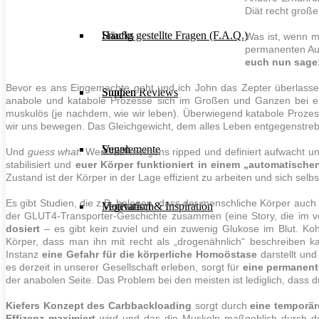
Diät
recht großer
Häufig gestellte Fragen (F.A.Q.)
Snacks
Was ist, wenn 
permanenten Auf
euch nun sage: 
Bevor es ans Eingemachte geht und ich John das Zepter überlasse,
Studien Reviews
Suppen
anabole und katabole Prozesse sich im Großen und Ganzen bei 
muskulös (je nachdem, wie wir leben). Überwiegend katabole Prozes
wir uns bewegen.
Das Gleichgewicht, dem alles Leben entgegenstrebt
Supplemente
Vegan
Und
guess what
: Wenn ihr morgens ripped und definiert aufwacht u
stabilisiert und
euer Körper funktioniert in einem „automatische
Zustand ist der Körper in der Lage effizient zu arbeiten und sich selb
Es gibt Studien, die z.B. belegen, dass der menschliche Körper auc
Motivation & Inspiration
Vegetarisch
der GLUT4-Transporter-Geschichte zusammen (eine Story, die im
dosiert
– es gibt kein zuviel und ein zuwenig Glukose im Blut. Koh
Körper, dass man ihn mit recht als „drogenähnlich“ beschreiben k
Instanz
eine Gefahr für die körperliche Homoöstase
darstellt und
es derzeit in unserer Gesellschaft erleben, sorgt für
eine permanent
der anabolen Seite. Das Problem bei den meisten ist lediglich, dass d
Kiefers Konzept des Carbbackloading
sorgt durch
eine temporä
Effizenz maximiert
wird und das die
Muskeln
maßgeblich durch 