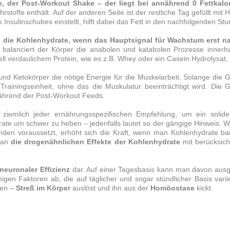
e, der Post-Workout Shake – der liegt bei annährend 0 Fettkalo
stoffe enthält. Auf der anderen Seite ist der restliche Tag gefüllt mit
 Insulinschubes einstellt, hilft dabei das
Fett
in den nachfolgenden Stu
 die Kohlenhydrate, wenn das Hauptsignal für Wachstum erst n
, balanciert der Körper die anabolen und katabolen Prozesse inner
ell verdaulichem
Protein
, wie es z.B. Whey oder ein Casein Hydrolys
 und Ketokörper die nötige
Energie
für die Muskelarbeit. Solange die 
 Trainingseinheit, ohne das die Muskulatur beeinträchtigt wird. Die 
e während der Post-Workout Feeds.
 ziemlich jeder ernährungsspezifischen Empfehlung, um ein solid
rate um schwer zu heben – jedenfalls lautet so der gängige Hinweis.
en voraussetzt, erhöht sich die Kraft, wenn man Kohlenhydrate ba
man
die drogenähnlichen Effekte der Kohlenhydrate
mit berücksich
euronaler Effizienz
dar. Auf einer Tagesbasis kann man davon ausg
igen Faktoren ab, die auf täglicher und sogar stündlicher Basis varii
hen –
Streß im Körper
auslöst und ihn aus der
Homöostase
kickt.