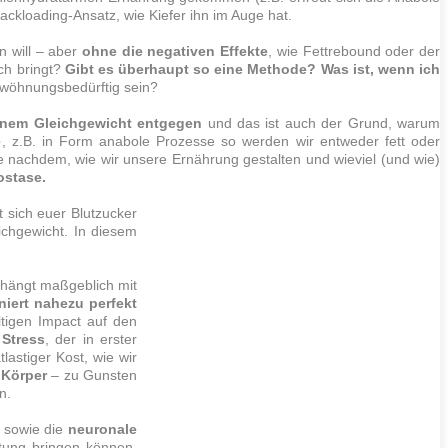
bbackloading-Ansatz, wie
Kiefer
ihn im Auge hat.
n will – aber
ohne die negativen Effekte
, wie Fettrebound oder der
h bringt?
Gibt es überhaupt so eine Methode? Was ist, wenn ich
ewöhnungsbedürftig sein?
einem Gleichgewicht entgegen
und das ist auch der Grund, warum
e
, z.B. in Form anabole Prozesse so werden wir entweder
fett
oder
je nachdem, wie wir unsere Ernährung gestalten und wieviel (und wie)
stase.
 sich euer Blutzucker
ichgewicht. In diesem
 hängt maßgeblich mit
niert nahezu perfekt
ltigen Impact auf den
Stress
, der in erster
lastiger Kost, wie wir
 Körper
– zu Gunsten
n.
, sowie
die
neuronale
tung bringen können.