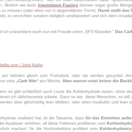
en. Ähnlich wie beim
Intermittent Fasting
können sogar große Menge
 zu müssen (oder eben nur in abgemilderter Form).
Damit stellt das
lebt, zu verzichten sondern lediglich umdisponiert und sich dem circad
 ich präsentiere euch nun mit Freude einen „EFS Klassiker:“
Das Car
litefts.com / John Kiefer
e am liebsten gleich zum Frühstück, oder sie werden gecycled. A
nur eine
„Carb Nite“
pro Woche.
Aber warum nutzt keiner die Back
n es gibt schließlich auch Leute die Kohlenhydrate essen, ohne das 
t denen ich üblicherweise arbeite. Ganz so wie diese Menschen, so will 
s werden aber gleichzeitig lean bleiben; oder eben muskulös und lean
w
ydrate realisiert hat, ist die Tatsache, dass
für das Erreichen auße
e Ausdauer erhöhen: all diese Faktoren profitieren vom
Kohlenhydra
chick machen“ für die Hochzeitsfotos profitiert vom
Kohlenhydratcy