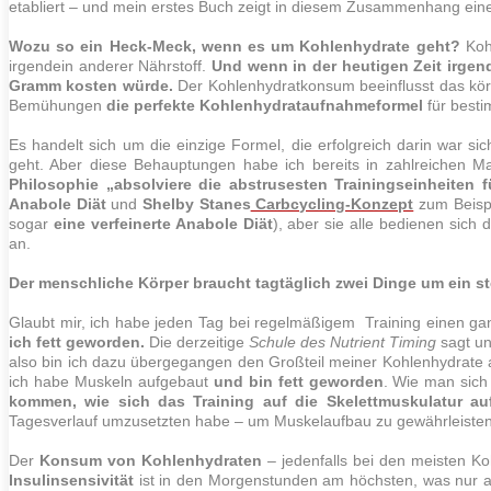
etabliert – und mein erstes Buch zeigt in diesem Zusammenhang eine 
Wozu so ein Heck-Meck, wenn es um Kohlenhydrate geht?
Koh
irgendein anderer Nährstoff.
Und wenn in der heutigen Zeit irgen
Gramm kosten würde.
Der Kohlenhydratkonsum beeinflusst das körp
Bemühungen
die perfekte Kohlenhydrataufnahmeformel
für besti
Es handelt sich um die einzige Formel, die erfolgreich darin war s
geht. Aber diese Behauptungen habe ich bereits in zahlreichen 
Philosophie
„absolviere die abstrusesten Trainingseinheiten
Anabole
Diät
und
Shelby Stanes
Carbcycling-Konzept
zum Beispi
sogar
eine verfeinerte Anabole
Diät
), aber sie alle bedienen sich 
an.
Der menschliche Körper braucht tagtäglich zwei Dinge um ein 
Glaubt mir, ich habe jeden Tag bei regelmäßigem
Training
einen gan
ich
fett
geworden.
Die derzeitige
Schule des Nutrient Timing
sagt u
also bin ich dazu übergegangen den Großteil meiner Kohlenhydrate 
ich habe
Muskeln
aufgebaut
und bin
fett
geworden
. Wie man sich 
kommen, wie sich das
Training
auf die Skelettmuskulatur auf
Tagesverlauf umzusetzten habe – um
Muskelaufbau
zu gewährleisten
Der
Konsum von Kohlenhydraten
– jedenfalls bei den meisten K
Insulinsensivität
ist in den Morgenstunden am höchsten, was nur all