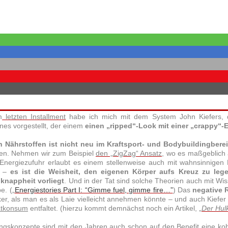
m
letzten Installment
habe ich mich mit dem System John Kiefers
lines vorgestellt, der einem
einen „ripped“-Look mit einer „crappy“-
 Nährstoffen ist nicht neu im
Kraftsport
- und Bodybuildingbere
len. Nehmen wir zum Beispiel
den „ZigZag“ Ansatz
, wo es maßgeblich
Energiezufuhr erlaubt es einem stellenweise auch mit wahnsinnigen K
n –
es ist die Weisheit, den eigenen Körper aufs Kreuz zu lege
knappheit vorliegt
. Und in der Tat sind solche Theorien auch mit Wiss
e. (
„
Energiestories Part I: “Gimme fuel, gimme fire…”
) Das
negative 
er, als man es als Laie vielleicht annehmen könnte – und auch
Kiefer
atkonsum
entfaltet. (hierzu kommt demnächst noch ein Artikel,
„
Der Hulk
gskonzepte sind mit den Jahren auch schon auf den Benefit eine ko