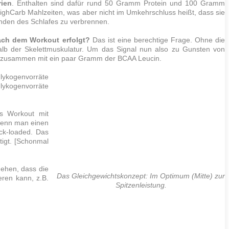
rien
. Enthalten sind dafür rund 50 Gramm
Protein
und 100 Gramm
 HighCarb Mahlzeiten, was aber nicht im Umkehrschluss heißt, dass sie
nden des Schlafes zu verbrennen.
ach dem Workout erfolgt?
Das ist eine berechtige Frage. Ohne die
halb der Skelettmuskulatur. Um das Signal nun also zu Gunsten von
at, zusammen mit ein paar Gramm der BCAA Leucin.
Glykogenvorräte
Glykogenvorräte
es Workout mit
 Wenn man einen
ck-loaded. Das
tigt. [Schonmal
ehen, dass die
Das Gleichgewichtskonzept: Im Optimum (Mitte) zur
eren kann, z.B.
Spitzenleistung.