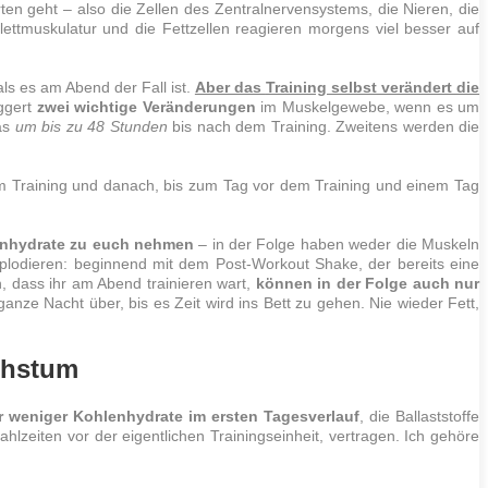
n geht – also die Zellen des Zentralnervensystems, die Nieren, die
ettmuskulatur und die Fettzellen reagieren morgens viel besser auf
s es am Abend der Fall ist.
Aber das
Training
selbst verändert die
ggert
zwei wichtige Veränderungen
im Muskelgewebe, wenn es um
as
um bis zu 48 Stunden
bis nach dem
Training
. Zweitens werden die
em
Training
und danach, bis zum Tag vor dem
Training
und einem Tag
lenhydrate zu euch nehmen
– in der Folge haben weder die
Muskeln
lodieren: beginnend mit dem Post-Workout Shake, der bereits eine
h, dass ihr am Abend trainieren wart,
können in der Folge auch nur
e ganze Nacht über, bis es Zeit wird ins Bett zu gehen. Nie wieder
Fett
,
chstum
weniger Kohlenhydrate im ersten Tagesverlauf
, die Ballaststoffe
hlzeiten vor der eigentlichen Trainingseinheit, vertragen. Ich gehöre
.