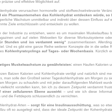
präzise und effektive Möglichkeit auf.
lenhydrate verursachen hormonelle und stoffwechselrelevante Verä
d ein Pharmaunternehen das Kohlenhydrat entdecken würde, so kö
erliche Wachstum unmittelbar und indirekt über dessen Einfluss auf 
mmte Ziele entschlüsseln und entwickeln zu wollen.
ich der Industrie zu entziehen, wenn es um maximalen
Muskelaufbau
b
Magazinen und auf vielen Webseiten für diverse Workoutsysteme o
 für Stunden und iss verdammt wenig“
zusammenfassen. Allerding
el. Und es gibt eine ganze Reihe weiterer Konzepte die in die selbe
des
Kohlenhyratcyclings auf Tages- oder Wochenbasis
. Kürzlich 
stetiges Muskelwachstum zu gewährleisten:
einen Haufen Kalorien 
zen Batzen Kalorien und Kohlenhydrate vertilgt und natürlich sind m
ns, man solle den Großteil seiner Tageskohlenhydrate am Morgen zu s
am Morgen zu schaufeln und mit jeder darauffolgenden Mahlzeit wurden
vielleicht vorstellen kann, bin ich zu diesem Zeitpunkt verdammt frus
 einer zellulareren Ebene auswirkt
– und wie ich diese Informat
 und die Fettdepots schlussendlich zu vernichten.
ohlenhydrat-Arten –
sorgt für eine Insulinausschüttung
, was so et
zu oft so ausgelegt wird, dass der ideale Zeitpunkt der Kohenhydratau