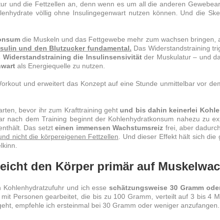
r und die Fettzellen an, denn wenn es um all die anderen Gewebearte
lenhydrate völlig ohne Insulingegenwart nutzen können. Und die Skel
konsum
die
Muskeln
und das Fettgewebe mehr zum wachsen bringen, al
nsulin und den Blutzucker fundamental.
Das
Widerstandstraining
tri
s
Widerstandstraining
die Insulinsensivität
der Muskulatur – und d
nwart
als Energiequelle zu nutzen.
t-Workout und erweitert das Konzept auf eine Stunde unmittelbar vor d
warten, bevor ihr zum
Krafttraining
geht
und bis dahin keinerlei Koh
bar nach dem
Training
beginnt der Kohlenhydratkonsum nahezu zu exp
nthält. Das setzt
einen immensen Wachstumsreiz
frei, aber dadurc
und nicht die körpereigenen Fettzellen
. Und dieser Effekt hält sich di
lkinn.
eicht den Körper primär auf Muskelwa
n Kohlenhydratzufuhr und ich esse
schätzungsweise 30 Gramm oder 
it Personen gearbeitet, die bis zu 100 Gramm, verteilt auf 3 bis 4 Ma
 geht, empfehle ich ersteinmal bei 30 Gramm oder weniger anzufangen