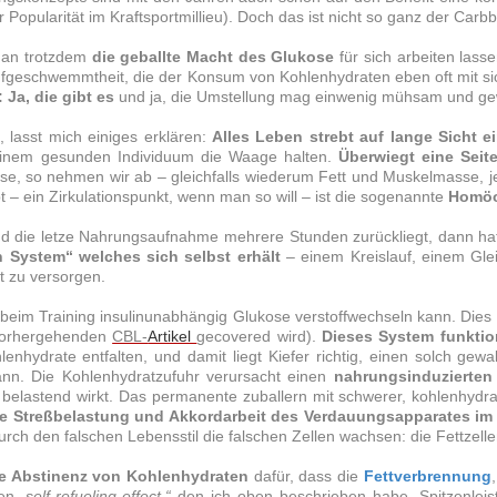
 Popularität im Kraftsportmillieu). Doch das ist nicht so ganz der Car
man trotzdem
die geballte Macht des Glukose
für sich arbeiten lasse
geschwemmtheit, die der Konsum von Kohlenhydraten eben oft mit sic
Ja, die gibt es
und ja, die Umstellung mag einwenig mühsam und g
 lasst mich einiges erklären:
Alles Leben strebt auf lange Sicht 
einem gesunden Individuum die Waage halten.
Überwiegt eine Seit
se, so nehmen wir ab – gleichfalls wiederum
Fett
und
Muskelmasse
, 
 – ein Zirkulationspunkt, wenn man so will – ist die sogenannte
Homöo
nd die letze Nahrungsaufnahme mehrere Stunden zurückliegt, dann hat
n System“ welches sich selbst erhält
– einem Kreislauf, einem Gle
st zu versorgen.
h beim
Training
insulinunabhängig Glukose verstoffwechseln kann. Dies
 vorhergehenden
CBL-
Artikel
gecovered wird).
Dieses System funktio
lenhydrate entfalten, und damit liegt
Kiefer
richtig, einen solch gewa
ann. Die Kohlenhydratzufuhr verursacht einen
nahrungsinduzierten 
 belastend wirkt. Das permanente zuballern mit schwerer, kohlenhydrat
e Streßbelastung und Akkordarbeit des Verdauungsapparates im
urch den falschen Lebensstil die falschen Zellen wachsen: die Fettzelle
re Abstinenz von Kohlenhydraten
dafür, dass die
Fettverbrennung
den
„self-refueling-effect,“
den ich oben beschrieben habe, Spitzenleis