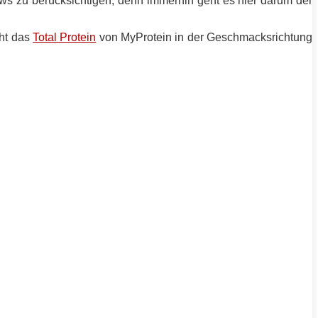
ws zu berücksichtigen, denn immerhin geht es hier darum der
eht das
Total Protein
von MyProtein in der Geschmacksrichtung