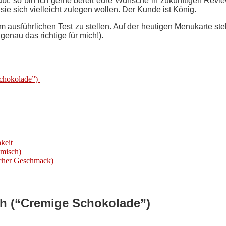
bt, so bin ich gerne bereit eure Wünsche in zukünftigen Revie
 sie sich vielleicht zulegen wollen. Der Kunde ist König.
m ausführlichen Test zu stellen. Auf der heutigen Menukarte st
genau das richtige für mich!).
Schokolade”)
keit
emisch)
icher Geschmack)
oth (“Cremige Schokolade”)