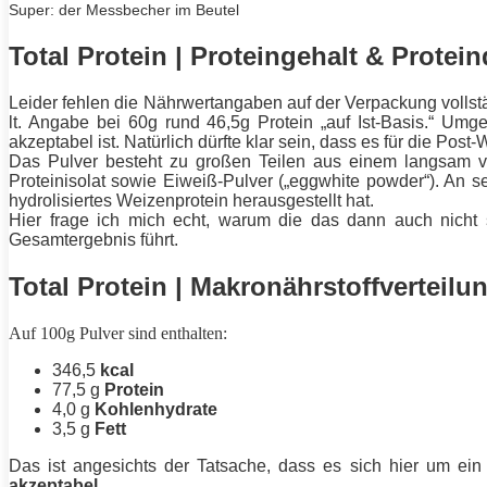
Super: der Messbecher im Beutel
Total Protein | Proteingehalt & Protein
Leider fehlen die Nährwertangaben auf der Verpackung vollst
lt. Angabe bei 60g rund 46,5g
Protein
„auf Ist-Basis.“ Umg
akzeptabel ist. Natürlich dürfte klar sein, dass es für die Po
Das Pulver besteht zu großen Teilen aus einem langsam ver
Proteinisolat sowie
Eiweiß
-Pulver („eggwhite powder“). An 
hydrolisiertes Weizenprotein herausgestellt hat.
Hier frage ich mich echt, warum die das dann auch nich
Gesamtergebnis führt.
Total Protein |
Makronährstoffverteilu
Auf 100g Pulver sind enthalten:
346,5
kcal
77,5 g
Protein
4,0 g
Kohlenhydrate
3,5 g
Fett
Das ist angesichts der Tatsache, dass es sich hier um ei
akzeptabel
.