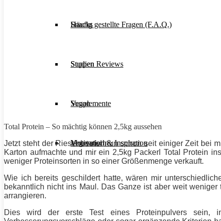
Häufig gestellte Fragen (F.A.Q.)
Snacks
Studien Reviews
Suppen
Supplemente
Vegan
Total
Protein
– So mächtig können 2,5kg aussehen
Motivation & Inspiration
Vegetarisch
Jetzt steht der Riesenbeutel nun schon seit einiger Zeit bei
Karton aufmachte und mir ein 2,5kg Packerl Total
Protein
ins
weniger Proteinsorten in so einer Größenmenge verkauft.
Wie ich bereits geschildert hatte, wären mir unterschied
bekanntlich nicht ins Maul. Das Ganze ist aber weit weniger
arrangieren.
Dies wird der erste Test eines Proteinpulvers sein, 