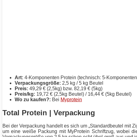
Art:
4-Komponenten
Protein
(technisch: 5-Komponenten,
Verpackungsgröße:
2,5 kg / 5 kg Beutel
Preis:
49,29 € (2,5kg) bzw. 82,19 € (5kg)
Preis/kg:
19,72 € (2,5kg Beutel) / 16,44 € (5kg Beutel)
Wo zu kaufen?:
Bei
Myprotein
Total Protein | Verpackung
Bei der Verpackung handelt es sich um „Standardbeutel mit Z
um eine weiße Packung mit MyProtein Schriftzug, wobei die
Verpackungsgröße von 2,5 kg schon echt übel-groß aus und ic