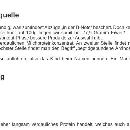
quelle
ändig, was zumindest Abzüge „in der B-Note“ beschert. Doch ke
erechnet auf 100g liegen wir somit bei 77,5 Gramm
Eiweiß
– 
st-Workout-Phase bessere Produkte zur Auswahl gibt.
daulichen Milchproteinkonzentrat. An zweiter Stelle findet m
sechster Stelle findet man den Begriff „peptidgebundene Amin
t so aufführen, also das Kind beim Namen nennen. Ein Man
ng
n eher langsam verdauliches
Protein
handelt, welches auch al