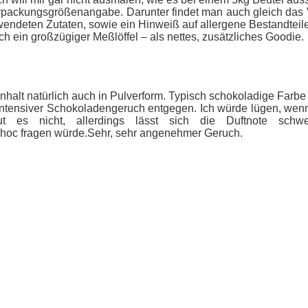
erpackungsgrößenangabe. Darunter findet man auch gleich das Ve
deten Zutaten, sowie ein Hinweiß auf allergene Bestandteile (
ch ein großzügiger Meßlöffel – als nettes, zusätzliches Goodie.
nhalt natürlich auch in Pulverform. Typisch schokoladige Farbe u
ntensiver Schokoladengeruch entgegen. Ich würde lügen, wenn
ut es nicht, allerdings lässt sich die Duftnote sch
hoc fragen würde.Sehr, sehr angenehmer Geruch.