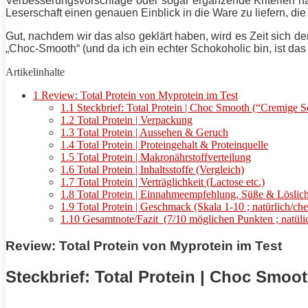
Verbesserungsvorschläge oder sogar ergänzende Kriterien ha
Leserschaft einen genauen Einblick in die Ware zu liefern, die
Gut, nachdem wir das also geklärt haben, wird es Zeit sich de
„Choc-Smooth“ (und da ich ein echter Schokoholic bin, ist das 
Artikelinhalte
1
Review: Total Protein von Myprotein im Test
1.1
Steckbrief: Total Protein | Choc Smooth (“Cremige 
1.2
Total Protein | Verpackung
1.3
Total Protein | Aussehen & Geruch
1.4
Total Protein | Proteingehalt & Proteinquelle
1.5
Total Protein | Makronährstoffverteilung
1.6
Total Protein | Inhaltsstoffe (Vergleich)
1.7
Total Protein | Verträglichkeit (Lactose etc.)
1.8
Total Protein | Einnahmeempfehlung, Süße & Löslich
1.9
Total Protein | Geschmack (Skala 1-10 ; natürlich/ch
1.10
Gesamtnote/Fazit (7/10 möglichen Punkten ; natül
Review: Total Protein von Myprotein im Test
Steckbrief: Total Protein | Choc Smo