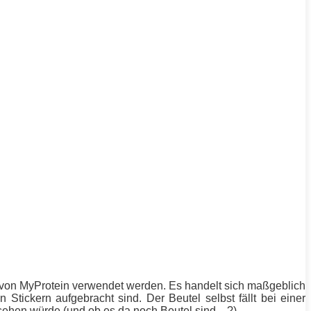
l von MyProtein verwendet werden. Es handelt sich maßgeblich
ickern aufgebracht sind. Der Beutel selbst fällt bei einer
ussehen würde (und ob es da noch Beutel sind…?).