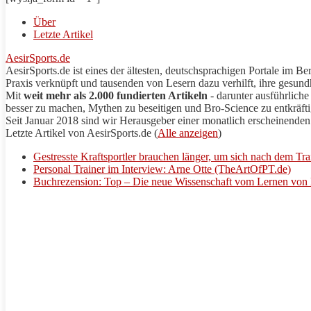
Über
Letzte Artikel
AesirSports.de
AesirSports
.de ist eines der ältesten, deutschsprachigen Portale im B
Praxis verknüpft und tausenden von Lesern dazu verhilft, ihre gesundh
Mit
weit mehr als 2.000 fundierten Artikeln
- darunter ausführlich
besser zu machen, Mythen zu beseitigen und
Bro
-Science zu entkräft
Seit Januar 2018 sind wir Herausgeber einer monatlich erscheinenden 
Letzte Artikel von
AesirSports
.de
(
Alle anzeigen
)
Gestresste Kraftsportler brauchen länger, um sich nach dem Tr
Personal Trainer im Interview: Arne Otte (TheArtOfPT.de)
Buchrezension: Top – Die neue Wissenschaft vom Lernen von 