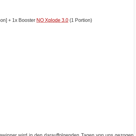
ion] + 1x Booster
NO Xplode 3.0
(1 Portion)
Gewinner wird in den darauffolgenden Tagen von uns gezogen