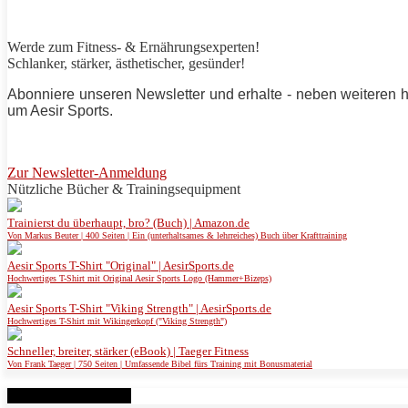
Werde zum Fitness- & Ernährungsexperten!
Schlanker,
stärker
, ästhetischer, gesünder!
Abonniere unseren Newsletter und erhalte - neben weiteren 
um
Aesir Sports
.
Zur Newsletter-Anmeldung
Nützliche Bücher & Trainingsequipment
Trainierst du überhaupt, bro? (Buch) | Amazon.de
Von Markus Beuter | 400 Seiten | Ein (unterhaltsames & lehrreiches) Buch über Krafttraining
Aesir Sports T-Shirt "Original" | AesirSports.de
Hochwertiges T-Shirt mit Original Aesir Sports Logo (Hammer+Bizeps)
Aesir Sports T-Shirt "Viking Strength" | AesirSports.de
Hochwertiges T-Shirt mit Wikingerkopf ("Viking Strength")
Schneller, breiter, stärker (eBook) | Taeger Fitness
Von Frank Taeger | 750 Seiten | Umfassende Bibel fürs Training mit Bonusmaterial
Verwandte Beiträge