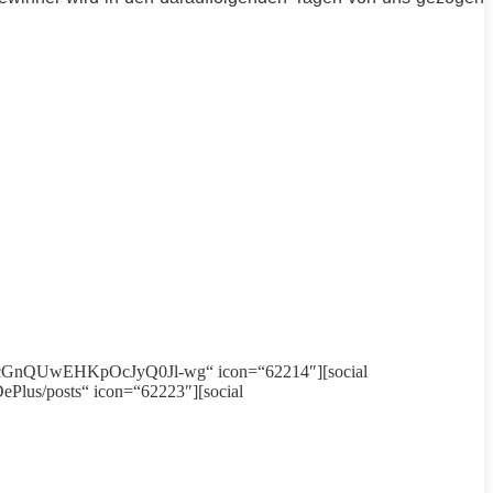
UCQcGnQUwEHKpOcJyQ0Jl-wg“ icon=“62214″][social
ePlus/posts“ icon=“62223″][social