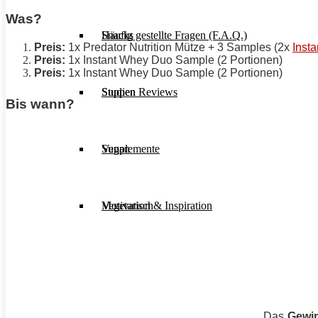
Was?
Häufig gestellte Fragen (F.A.Q.)
Snacks
Preis:
1x Predator Nutrition Mütze + 3 Samples (2x
Inst
Preis:
1x Instant Whey Duo Sample (2 Portionen)
Preis:
1x Instant Whey Duo Sample (2 Portionen)
Studien Reviews
Suppen
Bis wann?
Supplemente
Vegan
Motivation & Inspiration
Vegetarisch
Das
Gewin