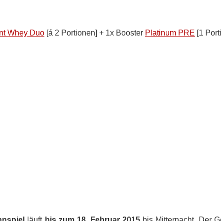
ant Whey Duo
[á 2 Portionen] + 1x Booster
Platinum PRE
[1 Port
nspiel
läuft
bis zum 18. Februar 2015
bis Mitternacht. Der 