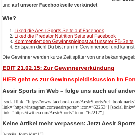
und
auf unserer Facebookseite verkündet
.
Wie?
Liked die Aesir Sports Seite auf Facebook
Liked die Predator Nutrition Seite auf Facebook
Kommentiert den Gewinnspielpost auf unserer FB-Seite
Entspann dich! Du bist nun im Gewinnerpool und kannst 
Die Gewinner werden kurze Zeit später von uns bekanntgege
EDIT 21.02.15: Zur Gewinnerverkündung
HIER geht es zur Gewinnspieldiskussion im Fo
Aesir Sports
im Web – folge uns auch auf ander
[social link=“https://www.facebook.com/
AesirSports
?ref=bookmarks
link=“https://instagram.com/
aesirsports
/“ icon=“62253″] [social link
link=“https://twitter.com/
AesirSports
“ icon=“62217″]
Keine Artikel mehr verpassen: Jetzt
Aesir Sport
[wysija_form id=“1″]