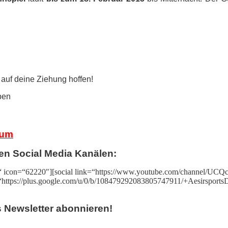
auf deine Ziehung hoffen!
ben
rum
en Social Media Kanälen:
“ icon=“62220″][social link=“https://www.youtube.com/channel/
=“https://plus.google.com/u/0/b/108479292083805747911/+AesirsportsD
s
Newsletter abonnieren!