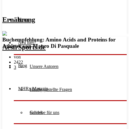
Ernährung
Home
Buchempfehlung: Amino Acids and Proteins for
Neu hier?
Athletes von Mauro Di Pasquale
von
2422
Blog
Unsere Autoren
3
MHRx Magazin
Häufig gestellte Fragen
Schreibe für uns
Guides