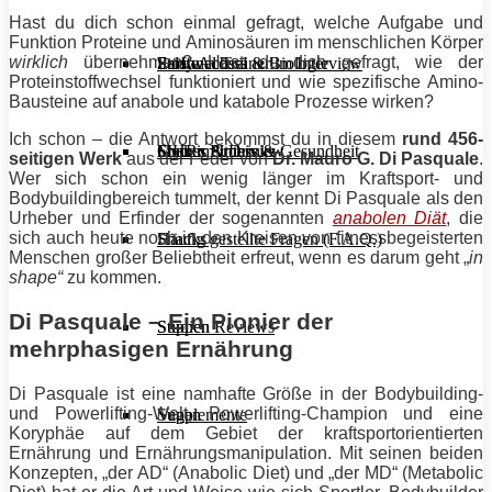
Hast du dich schon einmal gefragt, welche Aufgabe und
Funktion Proteine und Aminosäuren im menschlichen Körper
wirklich
übernehmen? Hast du dich gefragt, wie der
Stoffwechsel & Biologie
Salate
Personal Trainer im Interview
Early Access
Proteinstoffwechsel funktioniert und wie spezifische Amino-
Bausteine auf anabole und katabole Prozesse wirken?
Ich schon – die Antwort bekommst du in diesem
rund 456-
Frauen Fitness & Gesundheit
Shakes & Drinks
Gym im Interview
MHRx Archiv
seitigen Werk
aus der Feder von
Dr.
Mauro
G.
Di Pasquale
.
Wer sich schon ein wenig länger im
Kraftsport
- und
Bodybuildingbereich tummelt, der kennt
Di Pasquale
als den
Urheber und Erfinder der sogenannten
anabolen Diät
, die
sich auch heute noch in den Kreisen von fitnessbegeisterten
Häufig gestellte Fragen (F.A.Q.)
Snacks
Menschen großer Beliebtheit erfreut, wenn es darum geht „
in
shape“
zu kommen.
Di Pasquale – Ein Pionier der
Studien Reviews
Suppen
mehrphasigen Ernährung
Di Pasquale
ist eine namhafte Größe in der Bodybuilding-
und
Powerlifting
-Welt,
Powerlifting
-Champion und eine
Supplemente
Vegan
Koryphäe auf dem Gebiet der kraftsportorientierten
Ernährung und Ernährungsmanipulation. Mit seinen beiden
Konzepten, „der
AD
“ (Anabolic
Diet
) und „der MD“ (
Metabolic