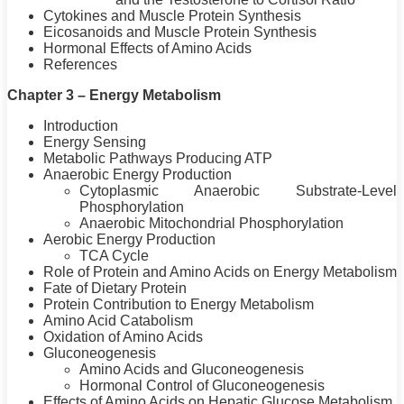
Cytokines and Muscle
Protein
Synthesis
Eicosanoids and Muscle
Protein
Synthesis
Hormonal Effects of Amino Acids
References
Chapter 3 – Energy Metabolism
Introduction
Energy Sensing
Metabolic Pathways Producing ATP
Anaerobic Energy Production
Cytoplasmic Anaerobic Substrate-Level
Phosphorylation
Anaerobic Mitochondrial Phosphorylation
Aerobic Energy Production
TCA Cycle
Role of
Protein
and Amino Acids on Energy Metabolism
Fate of Dietary
Protein
Protein
Contribution to Energy Metabolism
Amino Acid Catabolism
Oxidation of Amino Acids
Gluconeogenesis
Amino Acids and Gluconeogenesis
Hormonal Control of Gluconeogenesis
Effects of Amino Acids on Hepatic Glucose Metabolism