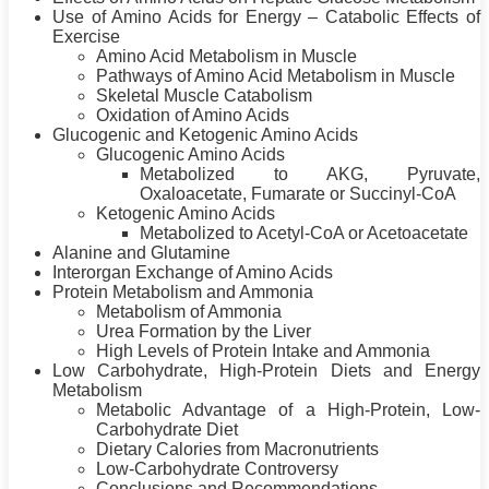
Use of Amino Acids for Energy – Catabolic Effects of
Exercise
Amino Acid Metabolism in Muscle
Pathways of Amino Acid Metabolism in Muscle
Skeletal Muscle Catabolism
Oxidation of Amino Acids
Glucogenic and Ketogenic Amino Acids
Glucogenic Amino Acids
Metabolized to AKG, Pyruvate,
Oxaloacetate, Fumarate or Succinyl-CoA
Ketogenic Amino Acids
Metabolized to Acetyl-CoA or Acetoacetate
Alanine and Glutamine
Interorgan Exchange of Amino Acids
Protein
Metabolism and Ammonia
Metabolism of Ammonia
Urea Formation by the Liver
High Levels of
Protein
Intake and Ammonia
Low Carbohydrate, High-
Protein
Diets and Energy
Metabolism
Metabolic Advantage of a High-
Protein
, Low-
Carbohydrate
Diet
Dietary Calories from Macronutrients
Low-Carbohydrate Controversy
Conclusions and Recommendations