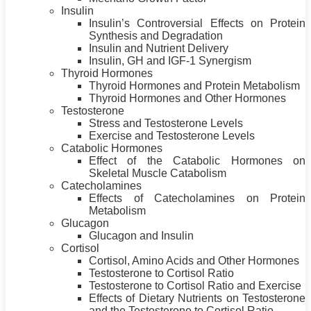
Insulin
Insulin’s Controversial Effects on
Protein
Synthesis and Degradation
Insulin and Nutrient Delivery
Insulin, GH and IGF-1 Synergism
Thyroid Hormones
Thyroid Hormones and
Protein
Metabolism
Thyroid Hormones and Other Hormones
Testosterone
Stress and Testosterone Levels
Exercise and Testosterone Levels
Catabolic Hormones
Effect of the Catabolic Hormones on
Skeletal Muscle Catabolism
Catecholamines
Effects of Catecholamines on
Protein
Metabolism
Glucagon
Glucagon and Insulin
Cortisol
Cortisol, Amino Acids and Other Hormones
Testosterone to Cortisol Ratio
Testosterone to Cortisol Ratio and Exercise
Effects of Dietary Nutrients on Testosterone
and the Testosterone to Cortisol Ratio