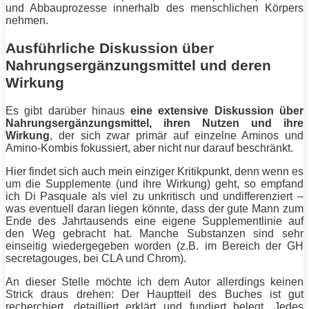
und Abbauprozesse innerhalb des menschlichen Körpers
nehmen.
Ausführliche Diskussion über
Nahrungsergänzungsmittel und deren
Wirkung
Es gibt darüber hinaus
eine extensive Diskussion über
Nahrungsergänzungsmittel, ihren Nutzen und ihre
Wirkung
, der sich zwar primär auf einzelne Aminos und
Amino-Kombis fokussiert, aber nicht nur darauf beschränkt.
Hier findet sich auch mein einziger Kritikpunkt, denn wenn es
um die Supplemente (und ihre Wirkung) geht, so empfand
ich
Di Pasquale
als viel zu unkritisch und undifferenziert –
was eventuell daran liegen könnte, dass der gute Mann zum
Ende des Jahrtausends eine eigene Supplementlinie auf
den Weg gebracht hat. Manche
Substanzen
sind sehr
einseitig wiedergegeben worden (z.B. im Bereich der GH
secretagouges, bei CLA und Chrom).
An dieser Stelle möchte ich dem Autor allerdings keinen
Strick draus drehen: Der Hauptteil des Buches ist gut
recherchiert, detailliert erklärt und fundiert belegt. Jedes