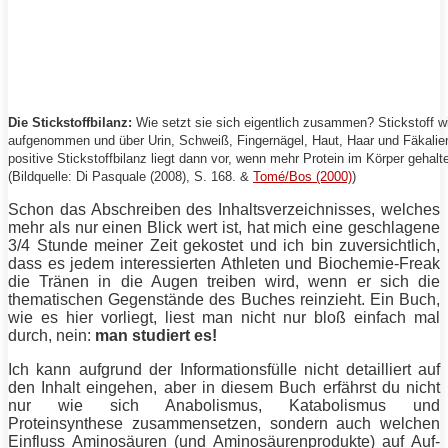
Die Stickstoffbilanz:
Wie setzt sie sich eigentlich zusammen? Stickstoff w
aufgenommen und über Urin, Schweiß, Fingernägel, Haut, Haar und Fäkalie
positive Stickstoffbilanz liegt dann vor, wenn mehr
Protein
im Körper gehalte
(Bildquelle:
Di Pasquale
(2008), S. 168. &
Tomé/Bos (2000)
)
Schon das Abschreiben des Inhaltsverzeichnisses, welches
mehr als nur einen Blick wert ist, hat mich eine geschlagene
3/4 Stunde meiner Zeit gekostet und ich bin zuversichtlich,
dass es jedem interessierten Athleten und Biochemie-Freak
die Tränen in die Augen treiben wird, wenn er sich die
thematischen Gegenstände des Buches reinzieht. Ein Buch,
wie es hier vorliegt, liest man nicht nur bloß einfach mal
durch, nein:
man studiert es!
Ich kann aufgrund der Informationsfülle nicht detailliert auf
den Inhalt eingehen, aber in diesem Buch erfährst du nicht
nur wie sich Anabolismus, Katabolismus und
Proteinsynthese zusammensetzen, sondern auch welchen
Einfluss Aminosäuren (und Aminosäurenprodukte) auf Auf-