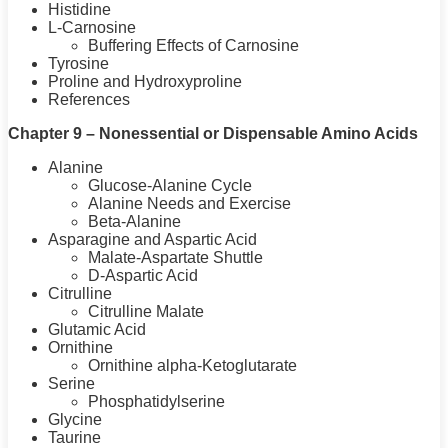
Histidine
L-Carnosine
Buffering Effects of Carnosine
Tyrosine
Proline and Hydroxyproline
References
Chapter 9 – Nonessential or Dispensable Amino Acids
Alanine
Glucose-Alanine Cycle
Alanine Needs and Exercise
Beta-Alanine
Asparagine and Aspartic Acid
Malate-Aspartate Shuttle
D-Aspartic Acid
Citrulline
Citrulline Malate
Glutamic Acid
Ornithine
Ornithine
alpha
-Ketoglutarate
Serine
Phosphatidylserine
Glycine
Taurine