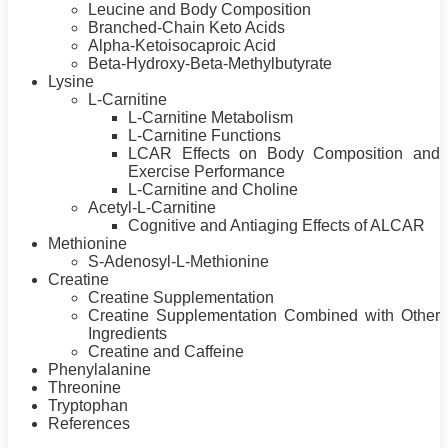
Leucine and Body Composition
Branched-Chain
Keto
Acids
Alpha
-Ketoisocaproic Acid
Beta-Hydroxy-Beta-Methylbutyrate
Lysine
L-Carnitine
L-Carnitine Metabolism
L-Carnitine Functions
LCAR Effects on Body Composition and
Exercise Performance
L-Carnitine and Choline
Acetyl-L-Carnitine
Cognitive and Antiaging Effects of ALCAR
Methionine
S-Adenosyl-L-Methionine
Creatine
Creatine Supplementation
Creatine Supplementation Combined with Other
Ingredients
Creatine and Caffeine
Phenylalanine
Threonine
Tryptophan
References