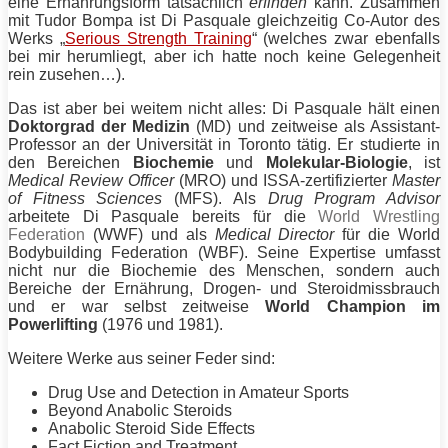
eine Ernährungsform tatsächlich
erfinden
kann. Zusammen
mit
Tudor Bompa
ist
Di Pasquale
gleichzeitig Co-Autor des
Werks „
Serious Strength Training
“ (welches zwar ebenfalls
bei mir herumliegt, aber ich hatte noch keine Gelegenheit
rein zusehen…).
Das ist aber bei weitem nicht alles:
Di Pasquale
hält einen
Doktorgrad der Medizin
(MD) und zeitweise als Assistant-
Professor an der Universität in Toronto tätig. Er studierte in
den Bereichen
Biochemie
und
Molekular-Biologie
, ist
Medical Review Officer
(MRO) und ISSA-zertifizierter
Master
of Fitness Sciences
(MFS). Als
Drug Program Advisor
arbeitete
Di Pasquale
bereits für die
World Wrestling
Federation
(WWF) und als
Medical Director
für die World
Bodybuilding Federation (WBF). Seine Expertise umfasst
nicht nur die Biochemie des Menschen, sondern auch
Bereiche der Ernährung, Drogen- und Steroidmissbrauch
und er war selbst zeitweise
World Champion im
Powerlifting
(1976 und 1981).
Weitere Werke aus seiner Feder sind:
Drug Use and Detection in Amateur Sports
Beyond Anabolic Steroids
Anabolic Steroid Side Effects
Fact Fiction and Treatment