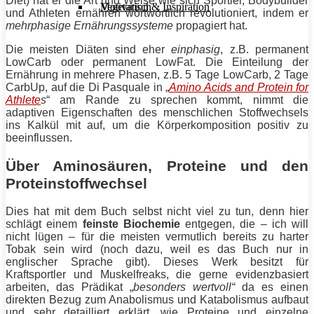
Diet
) hat er die Art und Weise wie sich Sportler, Bodybuilder
Motivation & Inspiration
Vegetarisch
und Athleten ernähren wortwörtlich revolutioniert, indem er
mehrphasige Ernährungssysteme
propagiert hat.
Die meisten Diäten sind eher
einphasig
, z.B. permanent
LowCarb oder permanent LowFat. Die Einteilung der
Ernährung in mehrere Phasen, z.B. 5 Tage LowCarb, 2 Tage
CarbUp, auf die
Di Pasquale
in „
Amino Acids and Protein for
Athlete
s
“ am Rande zu sprechen kommt, nimmt die
adaptiven Eigenschaften des menschlichen Stoffwechsels
ins Kalkül mit auf, um die Körperkomposition positiv zu
beeinflussen.
Über Aminosäuren, Proteine und den
Proteinstoffwechsel
Dies hat mit dem Buch selbst nicht viel zu tun, denn hier
schlägt einem
feinste Biochemie
entgegen, die – ich will
nicht lügen – für die meisten vermutlich bereits zu harter
Tobak sein wird (noch dazu, weil es das Buch nur in
englischer Sprache gibt). Dieses Werk besitzt für
Kraftsportler und Muskelfreaks, die gerne evidenzbasiert
arbeiten, das Prädikat „
besonders wertvoll“
da es einen
direkten Bezug zum Anabolismus und Katabolismus aufbaut
und sehr detailliert erklärt, wie Proteine und einzelne