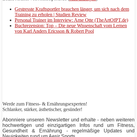
Gestresste Kraftsportler brauchen länger, um sich nach dem
Training zu erholen | Studien Review
Personal Trainer im Interview: Arne Otte (TheArtOfPT.de)
Buchrezension: Top – Die neue Wissenschaft vom Lernen
von Karl Anders Ericsson & Robert Pool
Werde zum Fitness- & Ernährungsexperten!
Schlanker,
stärker
, ästhetischer, gesünder!
Abonniere unseren Newsletter und erhalte - neben weiteren
hochwertigen und einzigartigen Infos rund um Fitness,
Gesundheit & Ernährung - regelmäßige Updates und
Neuigkeiten rund um
Aesir Sports
.