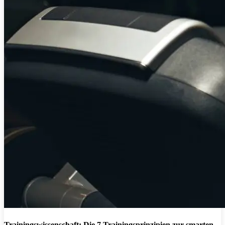
Trainingswissenschaft: Die 7 Trainingsprinzipien zur smarten