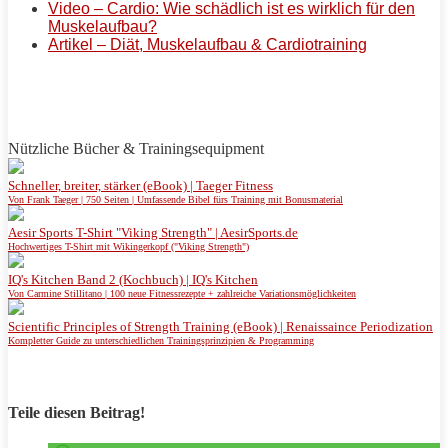
Video – Cardio: Wie schädlich ist es wirklich für den
Muskelaufbau?
Artikel – Diät, Muskelaufbau & Cardiotraining
Nützliche Bücher & Trainingsequipment
Schneller, breiter, stärker (eBook) | Taeger Fitness
Von Frank Taeger | 750 Seiten | Umfassende Bibel fürs Training mit Bonusmaterial
Aesir Sports T-Shirt "Viking Strength" | AesirSports.de
Hochwertiges T-Shirt mit Wikingerkopf ("Viking Strength")
IQ's Kitchen Band 2 (Kochbuch) | IQ's Kitchen
Von Carmine Stillitano | 100 neue Fitnessrezepte + zahlreiche Variationsmöglichkeiten
Scientific Principles of Strength Training (eBook) | Renaissaince Periodization
Kompletter Guide zu unterschiedlichen Trainingsprinzipien & Programming
Teile diesen Beitrag!