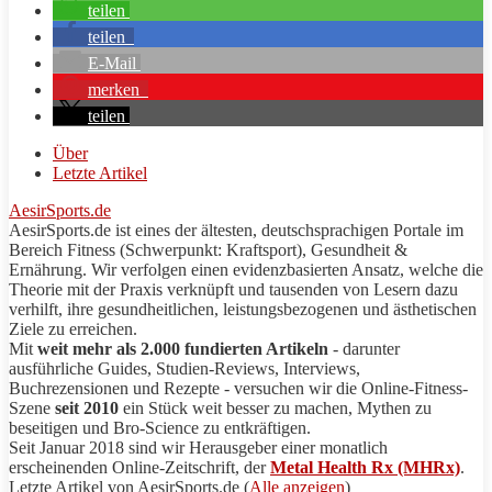
teilen
teilen
E-Mail
merken
teilen
Über
Letzte Artikel
AesirSports.de
AesirSports
.de ist eines der ältesten, deutschsprachigen Portale im
Bereich Fitness (Schwerpunkt:
Kraftsport
), Gesundheit &
Ernährung. Wir verfolgen einen evidenzbasierten Ansatz, welche die
Theorie mit der Praxis verknüpft und tausenden von Lesern dazu
verhilft, ihre gesundheitlichen, leistungsbezogenen und ästhetischen
Ziele zu erreichen.
Mit
weit mehr als 2.000 fundierten Artikeln
- darunter
ausführliche Guides, Studien-Reviews, Interviews,
Buchrezensionen und
Rezepte
- versuchen wir die Online-Fitness-
Szene
seit 2010
ein Stück weit besser zu machen, Mythen zu
beseitigen und
Bro
-Science zu entkräftigen.
Seit Januar 2018 sind wir Herausgeber einer monatlich
erscheinenden Online-Zeitschrift, der
Metal Health Rx (MHRx)
.
Letzte Artikel von
AesirSports
.de
(
Alle anzeigen
)