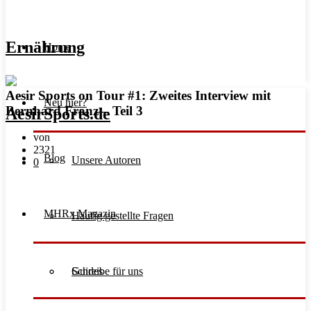
Ernährung
Home
Aesir Sports on Tour #1: Zweites Interview mit
Neu hier?
Bernhard Franz – Teil 3
von
2321
Blog
Unsere Autoren
0
MHRx Magazin
Häufig gestellte Fragen
Schreibe für uns
Guides