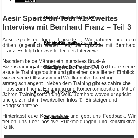
Aesir Sports on Tour #1: Zweites
Stoffwechsel & Biologie
Salate
Personal Trainer im Interview
Early Access
Interview mit Bernhard Franz – Teil 3
Aesir Sports
on Tour – Episode 1: Wir näheren und dem
Frauen Fitness & Gesundheit
Shakes & Drinks
Gym im Interview
MHRx Archiv
dritten (eigentlich vierten Teil) der Episode mit Bernhard
Franz. Es folgt der zweite Teil des Interviews.
Nachdem beide Männer ein intensives Brust- &
Bizepstraining absolviert haben, verrät Bernhard Franz seine
Häufig gestellte Fragen (F.A.Q.)
Snacks
aktuelle Trainingsroutine und gibt einen detaillierten Einblick,
wie er seine Offseason und Wettkampfvorbereitung
strategisch angeht. Neben dem
Training
gibt es zahlreiche
Tipps
zum Thema Ernährung und Körperkomposition. M
it 17
Studien Reviews
Suppen
Jahren Trainingserfahrung weiß Bernhard wovon er spricht
und geizt nicht mit wertvollen Infos für Einsteiger und
Fortgeschrittene.
Hinterlasst eure Kommentare und gebt uns Feedback. Wir
Supplemente
Vegan
freuen uns über positive Rückmeldungen und konstruktive
Kritik.