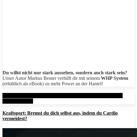
Du willst nicht nur stark aussehen, sondern auch stark sein?
Unser Autor Markus Beuter verhilft dir mit seinem
WHP System
(erhältlich als eBook) zu mehr Power an der Hantel!
Aktuelle Beiträge: Metal Health Rx (MHRx) - powered by
AesirSports.de
Kraftsport: Bremst du dich selbst aus, indem du Cardio
vermeidest?