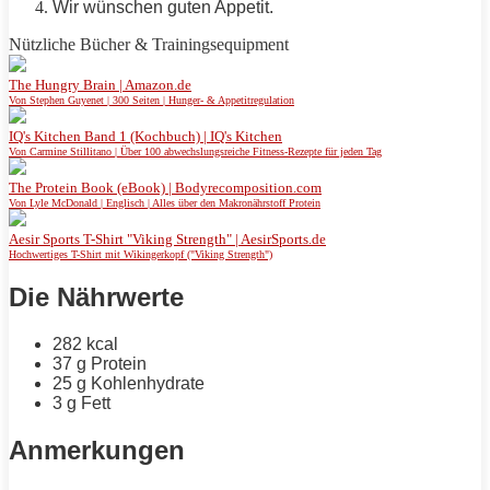
Wir wünschen guten
Appetit
.
Nützliche Bücher & Trainingsequipment
The Hungry Brain | Amazon.de
Von Stephen Guyenet | 300 Seiten | Hunger- & Appetitregulation
IQ's Kitchen Band 1 (Kochbuch) | IQ's Kitchen
Von Carmine Stillitano | Über 100 abwechslungsreiche Fitness-Rezepte für jeden Tag
The Protein Book (eBook) | Bodyrecomposition.com
Von Lyle McDonald | Englisch | Alles über den Makronährstoff Protein
Aesir Sports T-Shirt "Viking Strength" | AesirSports.de
Hochwertiges T-Shirt mit Wikingerkopf ("Viking Strength")
Die Nährwerte
282 kcal
37 g
Protein
25 g Kohlenhydrate
3 g
Fett
Anmerkungen