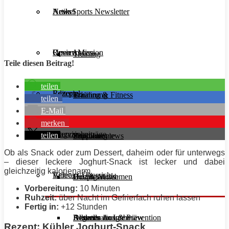
Aesir Sports Newsletter
Artikel
News
Unsere Mission
Reviews
Open Access
Training
Teile diesen Beitrag!
teilen
Rezepte
Editorials
Ernährung
Training & Fitness
teilen
E-Mail
merken
Interviews
Magazinbeiträge
teilen
Supplemente
Ernährung
Produktreviews
Ob als Snack oder zum Dessert, daheim oder für unterwegs
– dieser leckere Joghurt-Snack ist lecker und dabei
gleichzeitig kalorienarm.
Videos
Beitrags-Übersicht
Diät & Abnehmen
Buchreviews
Hauptgerichte
Vorbereitung:
10 Minuten
Ruhzeit:
über Nacht im Gefrierfach ruhen lassen
Fertig in:
+12 Stunden
Regeneration & Prävention
Desserts
Athleten im Interview
Aktuelle Ausgabe
Rezept: Kühler Joghurt-Snack