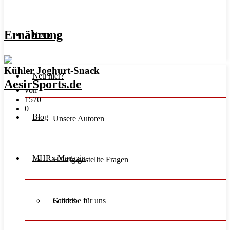
Ernährung
Home
Kühler Joghurt-Snack
Neu hier?
von
1570
0
Blog
Unsere Autoren
MHRx Magazin
Häufig gestellte Fragen
Schreibe für uns
Guides