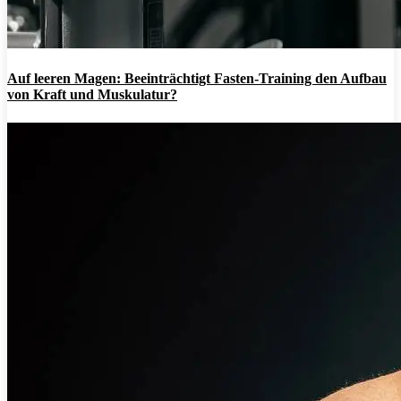
Auf leeren Magen: Beeinträchtigt Fasten-Training den Aufbau
von Kraft und Muskulatur?