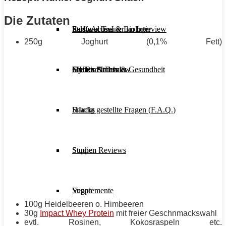
Die Zutaten
Stoffwechsel & Biologie
Salate
Personal Trainer im Interview
Early Access
250g Joghurt (0,1%
Fett
)
Frauen Fitness & Gesundheit
Shakes & Drinks
Gym im Interview
MHRx Archiv
Häufig gestellte Fragen (F.A.Q.)
Snacks
Studien Reviews
Suppen
Supplemente
Vegan
100g Heidelbeeren o. Himbeeren
30g
Impact Whey Protein
mit freier Geschnmackswahl
evtl. Rosinen, Kokosraspeln etc.