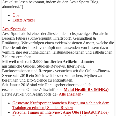
Artikel zu lesen bekommt, indem du den
Aesir Sports
Blog
abonnierst.“]
Über
Letzte Artikel
AesirSports.de
AesirSports
.de ist eines der ältesten, deutschsprachigen Portale im
Bereich Fitness (Schwerpunkt:
Kraftsport
), Gesundheit &
Ernährung. Wir verfolgen einen evidenzbasierten Ansatz, welche die
Theorie mit der Praxis verknüpft und tausenden von Lesern dazu
verhilft, ihre gesundheitlichen, leistungsbezogenen und ästhetischen
Ziele zu erreichen.
Mit
weit mehr als 2.000 fundierten Artikeln
- darunter
ausführliche Guides, Studien-Reviews, Interviews,
Buchrezensionen und
Rezepte
- versuchen wir die Online-Fitness-
Szene
seit 2010
ein Stück weit besser zu machen, Mythen zu
beseitigen und
Bro
-Science zu entkräftigen.
Seit Januar 2018 sind wir Herausgeber einer monatlich
erscheinenden Online-Zeitschrift, der
Metal Health Rx (MHRx)
.
Letzte Artikel von
AesirSports
.de
(
Alle anzeigen
)
Gestresste Kraftsportler brauchen länger, um sich nach dem
Training zu erholen | Studien Review
Personal Trainer im Interview: Arne Otte (TheArtOfPT.de)