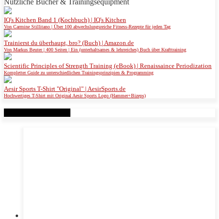
Nützliche Bücher & Trainingsequipment
IQ's Kitchen Band 1 (Kochbuch) | IQ's Kitchen
Von Carmine Stillitano | Über 100 abwechslungsreiche Fitness-Rezepte für jeden Tag
Trainierst du überhaupt, bro? (Buch) | Amazon.de
Von Markus Beuter | 400 Seiten | Ein (unterhaltsames & lehrreiches) Buch über Krafttraining
Scientific Principles of Strength Training (eBook) | Renaissaince Periodization
Kompletter Guide zu unterschiedlichen Trainingsprinzipien & Programming
Aesir Sports T-Shirt "Original" | AesirSports.de
Hochwertiges T-Shirt mit Original Aesir Sports Logo (Hammer+Bizeps)
Verwandte Beiträge