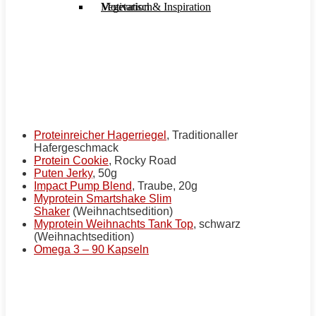
Motivation & Inspiration
Vegetarisch
Proteinreicher Hagerriegel
, Traditionaller
Hafergeschmack
Protein Cookie
, Rocky Road
Puten Jerky
, 50g
Impact Pump Blend
, Traube, 20g
Myprotein Smartshake Slim
Shaker
(Weihnachtsedition)
Myprotein Weihnachts Tank Top
, schwarz
(Weihnachtsedition)
Omega 3 – 90 Kapseln