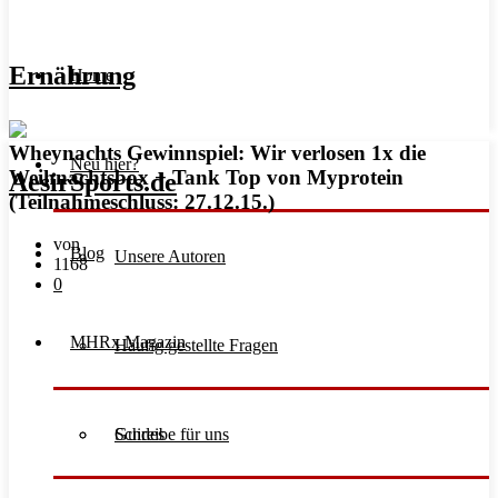
Ernährung
Home
Wheynachts Gewinnspiel: Wir verlosen 1x die
Neu hier?
Weihnachtsbox + Tank Top von Myprotein
(Teilnahmeschluss: 27.12.15.)
von
Blog
Unsere Autoren
1168
0
MHRx Magazin
Häufig gestellte Fragen
Schreibe für uns
Guides