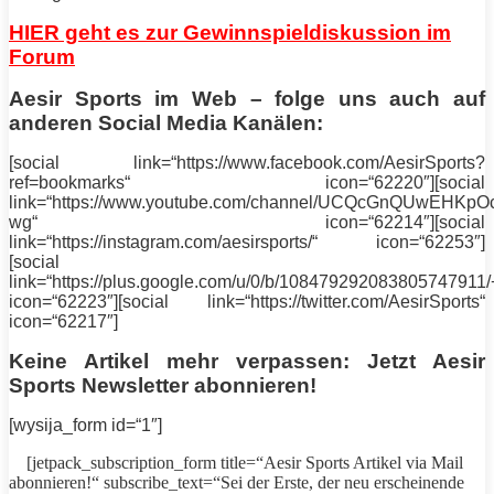
HIER geht es zur Gewinnspieldiskussion im
Forum
Aesir Sports
im Web – folge uns auch auf
anderen Social Media Kanälen:
[social link=“https://www.facebook.com/
AesirSports
?
ref=bookmarks“ icon=“62220″][social
link=“https://www.youtube.com/channel/UCQcGnQUwEHKpOc
wg“ icon=“62214″][social
link=“https://instagram.com/
aesirsports
/“ icon=“62253″]
[social
link=“https://plus.google.com/u/0/b/108479292083805747911/
icon=“62223″][social link=“https://twitter.com/
AesirSports
“
icon=“62217″]
Keine Artikel mehr verpassen: Jetzt
Aesir
Sports
Newsletter abonnieren!
[wysija_form id=“1″]
[jetpack_subscription_form title=“
Aesir Sports
Artikel via Mail
abonnieren!“ subscribe_text=“Sei der Erste, der neu erscheinende