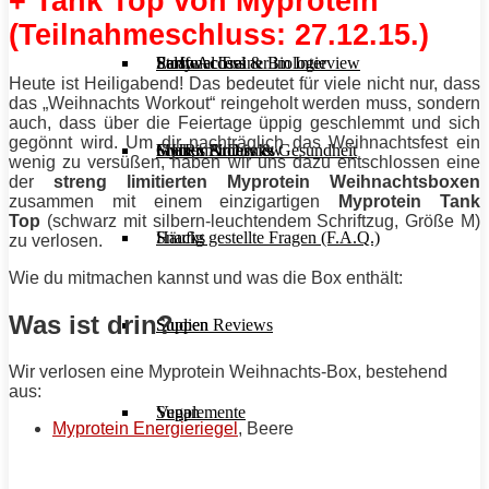
+ Tank Top von Myprotein
(Teilnahmeschluss: 27.12.15.)
Stoffwechsel & Biologie
Salate
Personal Trainer im Interview
Early Access
Heute ist Heiligabend! Das bedeutet für viele nicht nur, dass
das „Weihnachts Workout“ reingeholt werden muss, sondern
auch, dass über die Feiertage üppig geschlemmt und sich
gegönnt wird. Um dir nachträglich das Weihnachtsfest ein
Frauen Fitness & Gesundheit
Shakes & Drinks
Gym im Interview
MHRx Archiv
wenig zu versüßen, haben wir uns dazu entschlossen eine
der
streng limitierten Myprotein Weihnachtsboxen
zusammen mit einem einzigartigen
Myprotein Tank
Top
(schwarz mit silbern-leuchtendem Schriftzug, Größe M)
Häufig gestellte Fragen (F.A.Q.)
Snacks
zu verlosen.
Wie du mitmachen kannst und was die Box enthält:
Was ist drin?
Studien Reviews
Suppen
Wir verlosen eine Myprotein Weihnachts-Box, bestehend
aus:
Supplemente
Vegan
Myprotein Energieriegel
, Beere