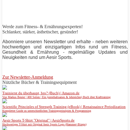
Werde zum Fitness- & Ernährungsexperten!
Schlanker,
stärker
, ästhetischer, gesünder!
Abonniere unseren Newsletter und erhalte - neben weiteren
hochwertigen und einzigartigen Infos rund um Fitness,
Gesundheit & Ernährung - regelmäßige Updates und
Neuigkeiten rund um
Aesir Sports
.
Zur Newsletter-Anmeldung
Nützliche Bücher & Trainingsequipment
Trainierst du überhaupt, bro? (Buch) | Amazon.de
Von Markus Beuter | 400 Seiten | Ein (unterhaltsames & lehrreiches) Buch über Krafttraining
Scientific Principles of Strength Training (eBook) | Renaissaince Periodization
Kompletter Guide zu unterschiedlichen Trainingsprinzipien & Programming
Aesir Sports T-Shirt "Original" | AesirSports.de
Hochwertiges T-Shirt mit Original Aesir Sports Logo (Hammer+Bizeps)