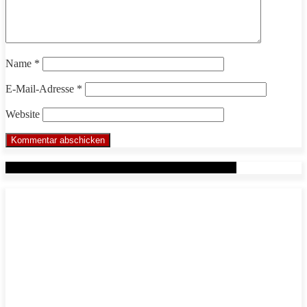
Name
*
E-Mail-Adresse
*
Website
Werbung: Das WHP System nach Markus Beuter