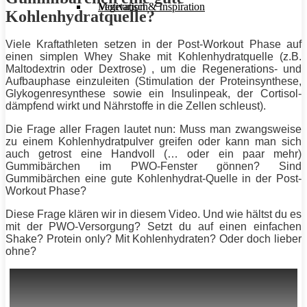
Motivation & Inspiration
Vegetarisch
Kohlenhydratquelle?
Viele Kraftathleten setzen in der Post-Workout Phase auf
einen simplen Whey Shake mit Kohlenhydratquelle (z.B.
Maltodextrin oder Dextrose) , um die Regenerations- und
Aufbauphase einzuleiten (Stimulation der Proteinsynthese,
Glykogenresynthese sowie ein Insulinpeak, der Cortisol-
dämpfend wirkt und Nährstoffe in die Zellen schleust).
Die Frage aller Fragen lautet nun: Muss man zwangsweise
zu einem Kohlenhydratpulver greifen oder kann man sich
auch getrost eine Handvoll (… oder ein paar mehr)
Gummibärchen im PWO-Fenster gönnen? Sind
Gummibärchen eine gute Kohlenhydrat-Quelle in der Post-
Workout Phase?
Diese Frage klären wir in diesem Video. Und wie hältst du es
mit der PWO-Versorgung? Setzt du auf einen einfachen
Shake?
Protein
only? Mit Kohlenhydraten? Oder doch lieber
ohne?