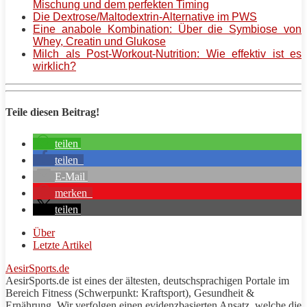
Mischung und dem perfekten Timing
Die Dextrose/Maltodextrin-Alternative im PWS
Eine anabole Kombination: Über die Symbiose von
Whey, Creatin und Glukose
Milch als Post-Workout-Nutrition: Wie effektiv ist es
wirklich?
Teile diesen Beitrag!
teilen
teilen
E-Mail
merken
teilen
Über
Letzte Artikel
AesirSports.de
AesirSports
.de ist eines der ältesten, deutschsprachigen Portale im
Bereich Fitness (Schwerpunkt:
Kraftsport
), Gesundheit &
Ernährung. Wir verfolgen einen evidenzbasierten Ansatz, welche die