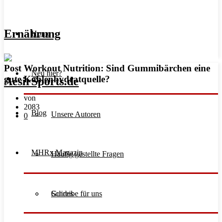
Ernährung
Home
Post Workout Nutrition: Sind Gummibärchen eine
Neu hier?
gute Kohlenhydratquelle?
von
2083
Blog
Unsere Autoren
0
MHRx Magazin
Häufig gestellte Fragen
Schreibe für uns
Guides