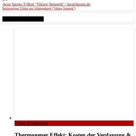
Aesir Sports T-Shirt "Viking Strength" | AesirSports.de
Hochwertiges T-Shirt mit Wikingerkopf ("Viking Strength")
Verwandte Beiträge
Video Ernährung
Thermogener Effekt: Kosten der Verdauung &