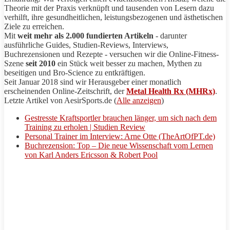
Theorie mit der Praxis verknüpft und tausenden von Lesern dazu
verhilft, ihre gesundheitlichen, leistungsbezogenen und ästhetischen
Ziele zu erreichen.
Mit
weit mehr als 2.000 fundierten Artikeln
- darunter
ausführliche Guides, Studien-Reviews, Interviews,
Buchrezensionen und
Rezepte
- versuchen wir die Online-Fitness-
Szene
seit 2010
ein Stück weit besser zu machen, Mythen zu
beseitigen und
Bro
-Science zu entkräftigen.
Seit Januar 2018 sind wir Herausgeber einer monatlich
erscheinenden Online-Zeitschrift, der
Metal Health Rx (MHRx)
.
Letzte Artikel von
AesirSports
.de
(
Alle anzeigen
)
Gestresste Kraftsportler brauchen länger, um sich nach dem
Training zu erholen | Studien Review
Personal Trainer im Interview: Arne Otte (TheArtOfPT.de)
Buchrezension: Top – Die neue Wissenschaft vom Lernen
von Karl Anders Ericsson & Robert Pool