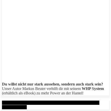
Du willst nicht nur stark aussehen, sondern auch stark sein?
Unser Autor Markus Beuter verhilft dir mit seinem
WHP System
(erhältlich als eBook) zu mehr Power an der Hantel!
Aktuelle Beiträge: Metal Health Rx (MHRx) - powered by
AesirSports.de