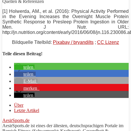
Quellen & Referenzen
[1] Holwerda, AM., et al. (2016): Physical Activity Performed
in the Evening Increases the Overnight Muscle
Protein
Synthetic Response to Presleep
Protein
Ingestion in Older
Men. J Nutr. URL:
http://jn.nutrition.org/content/early/2016/06/08/jn.116.230086.ab
Bildquelle Titelbild:
Pixabay / bryandilts
;
CC Lizenz
Teile diesen Beitrag!
teilen
teilen
E-Mail
merken
teilen
Über
Letzte Artikel
AesirSports.de
AesirSports
.de ist eines der ältesten, deutschsprachigen Portale im
Bereich Fitness (Schwerpunkt:
Kraftsport
), Gesundheit &