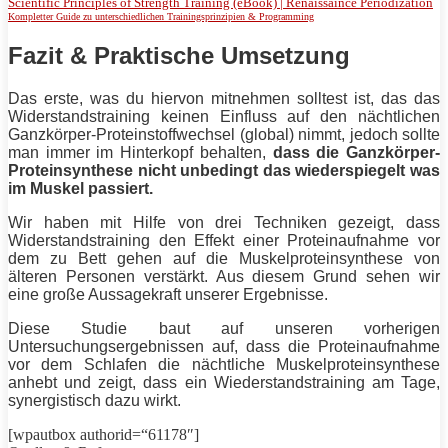
Scientific Principles of Strength Training (eBook) | Renaissaince Periodization
Kompletter Guide zu unterschiedlichen Trainingsprinzipien & Programming
Fazit & Praktische Umsetzung
Das erste, was du hiervon mitnehmen solltest ist, das das
Widerstandstraining
keinen Einfluss auf den nächtlichen
Ganzkörper-Proteinstoffwechsel (global) nimmt, jedoch sollte
man immer im Hinterkopf behalten,
dass die Ganzkörper-
Proteinsynthese nicht unbedingt das wiederspiegelt was
im Muskel passiert.
Wir haben mit Hilfe von drei Techniken gezeigt, dass
Widerstandstraining
den Effekt einer Proteinaufnahme vor
dem zu Bett gehen auf die Muskelproteinsynthese von
älteren Personen verstärkt. Aus diesem Grund sehen wir
eine große Aussagekraft unserer Ergebnisse.
Diese Studie baut auf unseren vorherigen
Untersuchungsergebnissen auf, dass die Proteinaufnahme
vor dem Schlafen die nächtliche Muskelproteinsynthese
anhebt und zeigt, dass ein Wiederstandstraining am Tage,
synergistisch dazu wirkt.
[wpautbox authorid=“61178″]