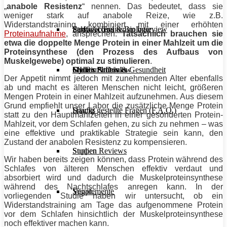
„
anabole Resistenz
“ nennen. Das bedeutet, dass sie
weniger stark auf anabole Reize, wie z.B.
Widerstandstraining
kombiniert mit einer erhöhten
Stoffwechsel & Biologie
Salate
Personal Trainer im Interview
Early Access
Proteinaufnahme
, ansprechen.
Tatsächlich brauchen sie
etwa die doppelte Menge
Protein
in einer Mahlzeit um die
Proteinsynthese (den Prozess des Aufbaus von
Muskelgewebe) optimal zu stimulieren
.
Frauen Fitness & Gesundheit
Shakes & Drinks
Gym im Interview
MHRx Archiv
Der
Appetit
nimmt jedoch mit zunehmenden Alter ebenfalls
ab und macht es älteren Menschen nicht leicht, größeren
Mengen
Protein
in einer Mahlzeit aufzunehmen. Aus diesem
Grund empfiehlt unser Labor die zusätzliche Menge
Protein
Häufig gestellte Fragen (F.A.Q.)
Snacks
statt zu den Hauptmahlzeiten in einer gesonderten
Protein
-
Mahlzeit, vor dem Schlafen gehen, zu sich zu nehmen – was
eine effektive und praktikable Strategie sein kann, den
Zustand der anabolen Resistenz zu kompensieren.
Studien Reviews
Suppen
Wir haben bereits zeigen können, dass
Protein
während des
Schlafes von älteren Menschen effektiv verdaut und
absorbiert wird und dadurch die Muskelproteinsynthese
während des Nachtschlafes anregen kann. In der
Supplemente
Vegan
vorliegenden Studie haben wir untersucht, ob ein
Widerstandstraining
am Tage das aufgenommene
Protein
vor dem Schlafen hinsichtlich der Muskelproteinsynthese
noch effektiver machen kann.