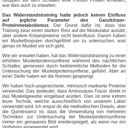
Gruppen vor dem Schlafen eine Portion
Protein
erhielten,
war dies auch zu erwarten.
Das
Widerstandstraining
hatte jedoch keinen Einfluss
auf jegliche Parameter des Ganzkörper-
Proteinmetabolismus
. Der Grund dafür ist, dass das
Training
zwar einen starken Reiz auf die Muskulatur ausübt,
aber andere Körperproteine nicht beeinflusst. Darum haben
wir Muskelbiopsien durchgeführt um zu untersuchen, was
genau im Muskel vor sich geht.
Wie wir erwartet haben, hat das
Widerstandstraining
zu einer
erhöhten Muskelproteinsynthese während des nächtlichen
Schlafes, gemessen durch herkömmliche Methoden für die
Untersuchung der Muskelproteinsynthese, geführt. Aber an
einer Stelle haben wir die Normen gesprengt.
Wir haben hoch-angereicherte, intrinsisch markierte Proteine
verwendet. Das bedeutet, dass Aminosäure-Tracer direkt in
das Muskelgewebe eingebaut wurden. Dies ist eine extrem
teure Technik, welche ausschließlich von unserem Labor
verwendet wird. Ich erspar dir die methodischen Details, aber
die Quintessenz ist, dass die Verwendung von mehreren
Techniken zur Untersuchung der Muskelproteinsynthese
immer ein genaueres Bild wiederspiegelt, als wenn nur ein
Verfahren angewendet wird.