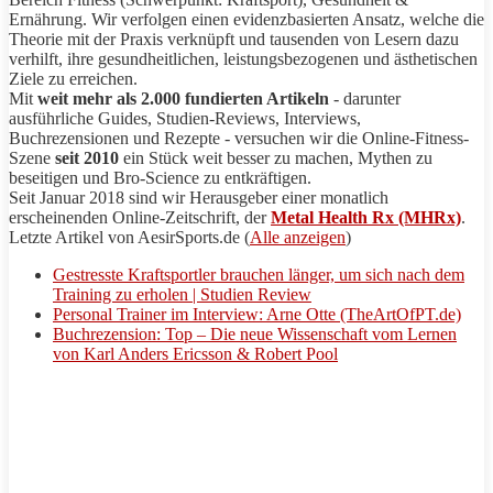
Ernährung. Wir verfolgen einen evidenzbasierten Ansatz, welche die
Theorie mit der Praxis verknüpft und tausenden von Lesern dazu
verhilft, ihre gesundheitlichen, leistungsbezogenen und ästhetischen
Ziele zu erreichen.
Mit
weit mehr als 2.000 fundierten Artikeln
- darunter
ausführliche Guides, Studien-Reviews, Interviews,
Buchrezensionen und
Rezepte
- versuchen wir die Online-Fitness-
Szene
seit 2010
ein Stück weit besser zu machen, Mythen zu
beseitigen und
Bro
-Science zu entkräftigen.
Seit Januar 2018 sind wir Herausgeber einer monatlich
erscheinenden Online-Zeitschrift, der
Metal Health Rx (MHRx)
.
Letzte Artikel von
AesirSports
.de
(
Alle anzeigen
)
Gestresste Kraftsportler brauchen länger, um sich nach dem
Training zu erholen | Studien Review
Personal Trainer im Interview: Arne Otte (TheArtOfPT.de)
Buchrezension: Top – Die neue Wissenschaft vom Lernen
von Karl Anders Ericsson & Robert Pool