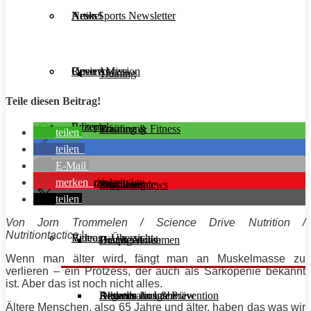
Aesir Sports Newsletter
Artikel
News
Unsere Mission
Reviews
Open Access
Training
Teile diesen Beitrag!
Rezepte
Editorials
Ernährung
Training & Fitness
teilen
teilen
E-Mail
merken
Interviews
Magazinbeiträge
Supplemente
Ernährung
Produktreviews
teilen
Von Jorn Trommelen / Science Drive Nutrition /
Nutritiontactics |
Videos
Beitrags-Übersicht
Diät & Abnehmen
Buchreviews
Hauptgerichte
Wenn man älter wird, fängt man an
Muskelmasse
zu
verlieren – ein Protzess, der auch als Sarkopenie bekannt
ist. Aber das ist noch nicht alles.
Regeneration & Prävention
Desserts
Athleten im Interview
Aktuelle Ausgabe
Ältere Menschen, also 65 Jahre und älter, haben das was wir