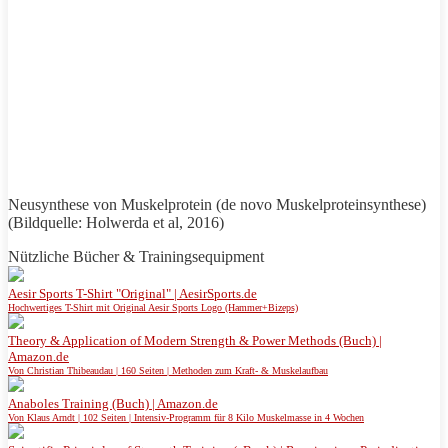
Neusynthese von Muskelprotein (de novo Muskelproteinsynthese)
(Bildquelle: Holwerda et al, 2016)
Nützliche Bücher & Trainingsequipment
Aesir Sports T-Shirt "Original" | AesirSports.de
Hochwertiges T-Shirt mit Original Aesir Sports Logo (Hammer+Bizeps)
Theory & Application of Modern Strength & Power Methods (Buch) |
Amazon.de
Von Christian Thibeaudau | 160 Seiten | Methoden zum Kraft- & Muskelaufbau
Anaboles Training (Buch) | Amazon.de
Von Klaus Arndt | 102 Seiten | Intensiv-Programm für 8 Kilo Muskelmasse in 4 Wochen