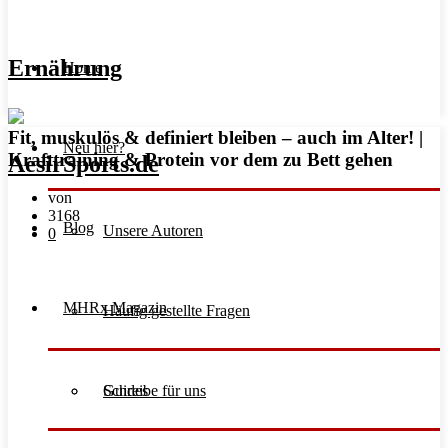
Ernährung
Home
Fit, muskulös & definiert bleiben – auch im Alter! |
Neu hier?
Krafttraining & Protein vor dem zu Bett gehen
von
3168
Blog
Unsere Autoren
0
MHRx Magazin
Häufig gestellte Fragen
Schreibe für uns
Guides