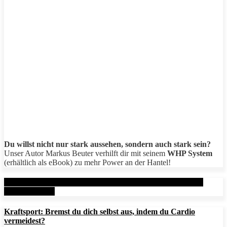
Du willst nicht nur stark aussehen, sondern auch stark sein?
Unser Autor Markus Beuter verhilft dir mit seinem
WHP System
(erhältlich als eBook) zu mehr Power an der Hantel!
Aktuelle Beiträge: Metal Health Rx (MHRx) - powered by
AesirSports.de
Kraftsport: Bremst du dich selbst aus, indem du Cardio
vermeidest?