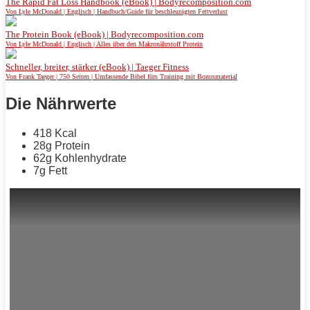
The Rapid Fat Loss Handbook (eBook) | Bodyrecomposition.com
Von Lyle McDonald | Englisch | Handbuch/Guide für beschleunigten Fettverlust
The Protein Book (eBook) | Bodyrecomposition.com
Von Lyle McDonald | Englisch | Alles über den Makronährstoff Protein
Schneller, breiter, stärker (eBook) | Taeger Fitness
Von Frank Taeger | 750 Seiten | Umfassende Bibel fürs Training mit Bonusmaterial
Die Nährwerte
418 Kcal
28g
Protein
62g Kohlenhydrate
7g
Fett