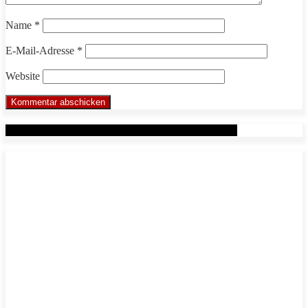
Name
*
E-Mail-Adresse
*
Website
Werbung: Das WHP System nach Markus Beuter