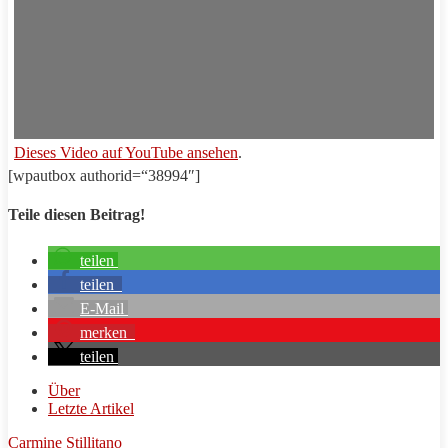
Dieses Video auf YouTube ansehen
.
[wpautbox authorid=“38994″]
Teile diesen Beitrag!
teilen
teilen
E-Mail
merken
teilen
Über
Letzte Artikel
Carmine Stillitano