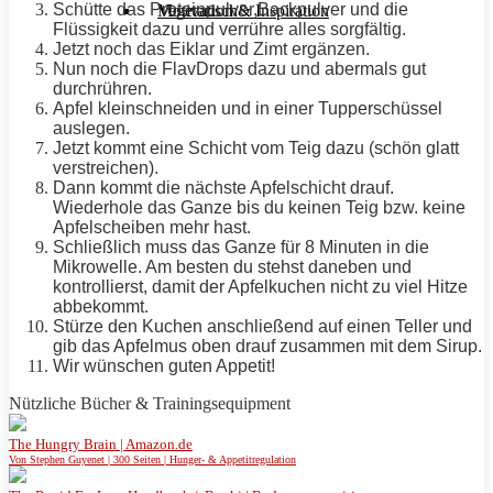
Schütte das Proteinpulver,Backpulver und die
Motivation & Inspiration
Vegetarisch
Flüssigkeit dazu und verrühre alles sorgfältig.
Jetzt noch das Eiklar und Zimt ergänzen.
Nun noch die FlavDrops dazu und abermals gut
durchrühren.
Apfel kleinschneiden und in einer Tupperschüssel
auslegen.
Jetzt kommt eine Schicht vom Teig dazu (schön glatt
verstreichen).
Dann kommt die nächste Apfelschicht drauf.
Wiederhole das Ganze bis du keinen Teig bzw. keine
Apfelscheiben mehr hast.
Schließlich muss das Ganze für 8 Minuten in die
Mikrowelle. Am besten du stehst daneben und
kontrollierst, damit der Apfelkuchen nicht zu viel Hitze
abbekommt.
Stürze den Kuchen anschließend auf einen Teller und
gib das Apfelmus oben drauf zusammen mit dem Sirup.
Wir wünschen guten
Appetit
!
Nützliche Bücher & Trainingsequipment
The Hungry Brain | Amazon.de
Von Stephen Guyenet | 300 Seiten | Hunger- & Appetitregulation