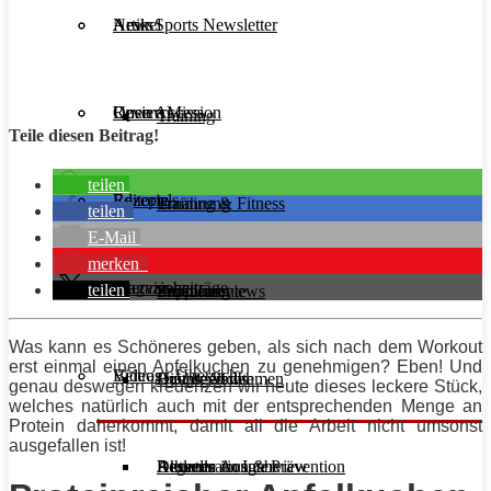
Aesir Sports Newsletter
Artikel
News
Unsere Mission
Reviews
Open Access
Training
Teile diesen Beitrag!
teilen
Rezepte
Editorials
Ernährung
Training & Fitness
teilen
E-Mail
merken
Interviews
Magazinbeiträge
teilen
Supplemente
Ernährung
Produktreviews
Was kann es Schöneres geben, als sich nach dem Workout
erst einmal einen Apfelkuchen zu genehmigen? Eben! Und
Videos
Beitrags-Übersicht
Diät & Abnehmen
Buchreviews
Hauptgerichte
genau deswegen kredenzen wir heute dieses leckere Stück,
welches natürlich auch mit der entsprechenden Menge an
Protein
daherkommt, damit all die Arbeit nicht umsonst
ausgefallen ist!
Regeneration & Prävention
Desserts
Athleten im Interview
Aktuelle Ausgabe