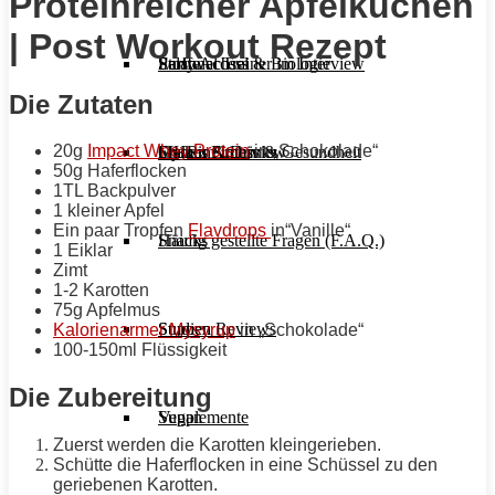
Proteinreicher Apfelkuchen
| Post Workout Rezept
Stoffwechsel & Biologie
Salate
Personal Trainer im Interview
Early Access
Die Zutaten
20g
Impact Whey Protein
in „Schokolade“
Frauen Fitness & Gesundheit
Shakes & Drinks
Gym im Interview
MHRx Archiv
50g Haferflocken
1TL Backpulver
1 kleiner Apfel
Ein paar Tropfen
Flavdrops
in“Vanille“
Häufig gestellte Fragen (F.A.Q.)
Snacks
1 Eiklar
Zimt
1-2 Karotten
75g Apfelmus
Studien Reviews
Suppen
Kalorienarmer Mysyrup
in „Schokolade“
100-150ml Flüssigkeit
Die Zubereitung
Supplemente
Vegan
Zuerst werden die Karotten kleingerieben.
Schütte die Haferflocken in eine Schüssel zu den
geriebenen Karotten.