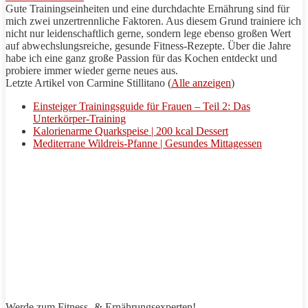
Gute Trainingseinheiten und eine durchdachte Ernährung sind für
mich zwei unzertrennliche Faktoren. Aus diesem Grund trainiere ich
nicht nur leidenschaftlich gerne, sondern lege ebenso großen Wert
auf abwechslungsreiche, gesunde Fitness-
Rezepte
. Über die Jahre
habe ich eine ganz große Passion für das Kochen entdeckt und
probiere immer wieder gerne neues aus.
Letzte Artikel von
Carmine
Stillitano
(
Alle anzeigen
)
Einsteiger Trainingsguide für Frauen – Teil 2: Das
Unterkörper-Training
Kalorienarme Quarkspeise | 200 kcal Dessert
Mediterrane Wildreis-Pfanne | Gesundes Mittagessen
Werde zum Fitness- & Ernährungsexperten!