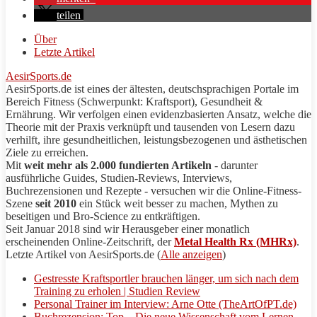
teilen
Über
Letzte Artikel
AesirSports.de
AesirSports
.de ist eines der ältesten, deutschsprachigen Portale im
Bereich Fitness (Schwerpunkt:
Kraftsport
), Gesundheit &
Ernährung. Wir verfolgen einen evidenzbasierten Ansatz, welche die
Theorie mit der Praxis verknüpft und tausenden von Lesern dazu
verhilft, ihre gesundheitlichen, leistungsbezogenen und ästhetischen
Ziele zu erreichen.
Mit
weit mehr als 2.000 fundierten Artikeln
- darunter
ausführliche Guides, Studien-Reviews, Interviews,
Buchrezensionen und
Rezepte
- versuchen wir die Online-Fitness-
Szene
seit 2010
ein Stück weit besser zu machen, Mythen zu
beseitigen und
Bro
-Science zu entkräftigen.
Seit Januar 2018 sind wir Herausgeber einer monatlich
erscheinenden Online-Zeitschrift, der
Metal Health Rx (MHRx)
.
Letzte Artikel von
AesirSports
.de
(
Alle anzeigen
)
Gestresste Kraftsportler brauchen länger, um sich nach dem
Training zu erholen | Studien Review
Personal Trainer im Interview: Arne Otte (TheArtOfPT.de)
Buchrezension: Top – Die neue Wissenschaft vom Lernen