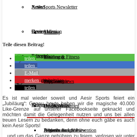
Aesir Sports Newsletter
Artikel
News
Unsere Mission
Reviews
Open Access
Training
Teile diesen Beitrag!
Rezepte
Editorials
Ernährung
Training & Fitness
teilen
teilen
E-Mail
merken
Interviews
Magazinbeiträge
Supplemente
Ernährung
Produktreviews
teilen
Es ist mal wieder soweit und
Aesir Sports
feiert ein
„Jubiläum“: Genau heute haben wir die magische 40.000
Videos
Beitrags-Übersicht
Diät & Abnehmen
Buchreviews
Hauptgerichte
Like-Grenze auf unserer Facebookseite geknackt und
möchten damit die Gelegenheit nutzen und uns bei
allen
treuen Lesern zu bedanken, denn ohne euch gäbe es auch
kein
Aesir Sports
!
Regeneration & Prävention
Desserts
Athleten im Interview
Aktuelle Ausgabe
…und um das Ganze gebühren zu feiern, verlosen wir unter