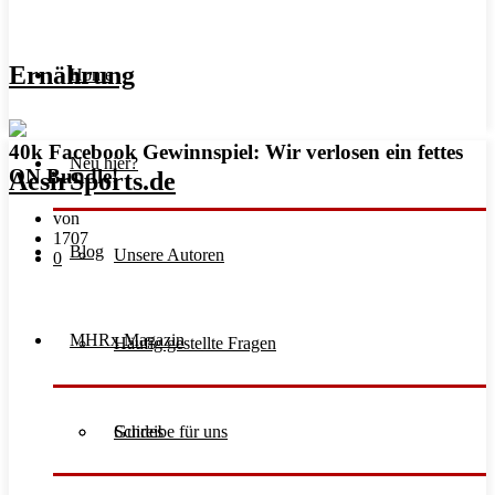
Ernährung
Home
40k Facebook Gewinnspiel: Wir verlosen ein fettes
Neu hier?
ON Bundle!
von
1707
Blog
Unsere Autoren
0
MHRx Magazin
Häufig gestellte Fragen
Schreibe für uns
Guides