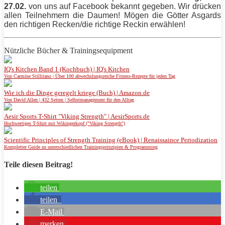
27.02.
von uns auf Facebook bekannt gegeben. Wir drücken
allen
Teilnehmern die Daumen! Mögen die Götter Asgards
den richtigen Recken/die richtige Reckin erwählen!
Nützliche Bücher & Trainingsequipment
IQ's Kitchen Band 1 (Kochbuch) | IQ's Kitchen
Von Carmine Stillitano | Über 100 abwechslungsreiche Fitness-Rezepte für jeden Tag
Wie ich die Dinge geregelt kriege (Buch) | Amazon.de
Von David Allen | 432 Seiten | Selbstmanagement für den Alltag
Aesir Sports T-Shirt "Viking Strength" | AesirSports.de
Hochwertiges T-Shirt mit Wikingerkopf ("Viking Strength")
Scientific Principles of Strength Training (eBook) | Renaissaince Periodization
Kompletter Guide zu unterschiedlichen Trainingsprinzipien & Programming
Teile diesen Beitrag!
teilen
teilen
E-Mail
merken