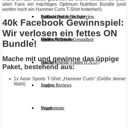
allen
Fans ein mächtiges Optimum Nutrition Bundle (und
werfen noch ein Hammer Curls
T-Shirt
hinterher!).
Stoffwechsel & Biologie
Salate
Personal Trainer im Interview
Early Access
40k Facebook Gewinnspiel:
Wir verlosen ein fettes ON
Frauen Fitness & Gesundheit
Shakes & Drinks
Gym im Interview
MHRx Archiv
Bundle!
Mache mit und gewinne das üppige
Häufig gestellte Fragen (F.A.Q.)
Snacks
Paket, bestehend aus:
1x
Aesir Sports
T-Shirt
„Hammer Curls“ (Größe deiner
Wahl)
Studien Reviews
Suppen
Supplemente
Vegan