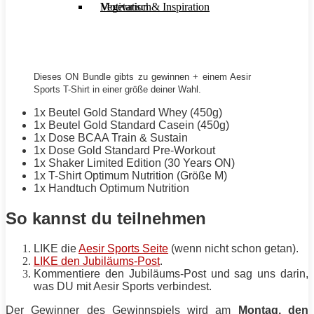
Motivation & Inspiration
Vegetarisch
Dieses ON Bundle gibts zu gewinnen + einem
Aesir
Sports
T-Shirt
in einer größe deiner Wahl.
1x Beutel Gold Standard Whey (450g)
1x Beutel Gold Standard Casein (450g)
1x Dose BCAA Train & Sustain
1x Dose Gold Standard Pre-Workout
1x Shaker Limited Edition (30 Years ON)
1x
T-Shirt
Optimum Nutrition (Größe M)
1x Handtuch Optimum Nutrition
So kannst du teilnehmen
LIKE die
Aesir Sports Seite
(wenn nicht schon getan).
LIKE den Jubiläums-Post
.
Kommentiere den Jubiläums-Post und sag uns darin,
was DU mit
Aesir Sports
verbindest.
Der Gewinner des Gewinnspiels wird am
Montag, den