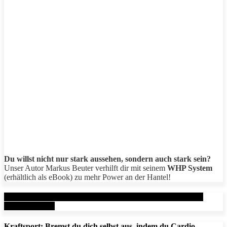
Du willst nicht nur stark aussehen, sondern auch stark sein?
Unser Autor Markus Beuter verhilft dir mit seinem
WHP System
(erhältlich als eBook) zu mehr Power an der Hantel!
Aktuelle Beiträge: Metal Health Rx (MHRx) - powered by
AesirSports.de
Kraftsport: Bremst du dich selbst aus, indem du Cardio