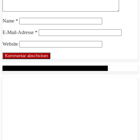
Name
*
E-Mail-Adresse
*
Website
Werbung: Das WHP System nach Markus Beuter