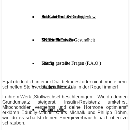
Stoffwechsel & Biologie
Salate
Personal Trainer im Interview
Early Access
Frauen Fitness & Gesundheit
Shakes & Drinks
Gym im Interview
MHRx Archiv
Häufig gestellte Fragen (F.A.Q.)
Snacks
Egal ob du dich in einer Diät befindest oder nicht: Von einem
Studien Reviews
Suppen
schnellen Stoffwechsel profitierst du in der Regel immer!
In ihrem Werk „Stoffwechsel beschleunigen –
Wie du deinen
Grundumsatz steigerst, Insulin-Resistenz umkehrst,
Mitochondrien vermehrst und deine Hormone optimierst“
Supplemente
Vegan
erklären Edubily-Macher Chris Michalk und Philipp Böhm,
wie du es schaffst deinen Energieverbrauch nach oben zu
schrauben.