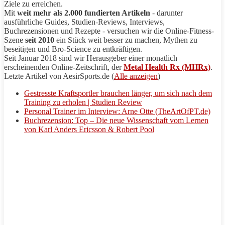
Ziele zu erreichen.
Mit
weit mehr als 2.000 fundierten Artikeln
- darunter
ausführliche Guides, Studien-Reviews, Interviews,
Buchrezensionen und Rezepte - versuchen wir die Online-Fitness-
Szene
seit 2010
ein Stück weit besser zu machen, Mythen zu
beseitigen und Bro-Science zu entkräftigen.
Seit Januar 2018 sind wir Herausgeber einer monatlich
erscheinenden Online-Zeitschrift, der
Metal Health Rx (MHRx)
.
Letzte Artikel von AesirSports.de
(
Alle anzeigen
)
Gestresste Kraftsportler brauchen länger, um sich nach dem
Training zu erholen | Studien Review
Personal Trainer im Interview: Arne Otte (TheArtOfPT.de)
Buchrezension: Top – Die neue Wissenschaft vom Lernen
von Karl Anders Ericsson & Robert Pool