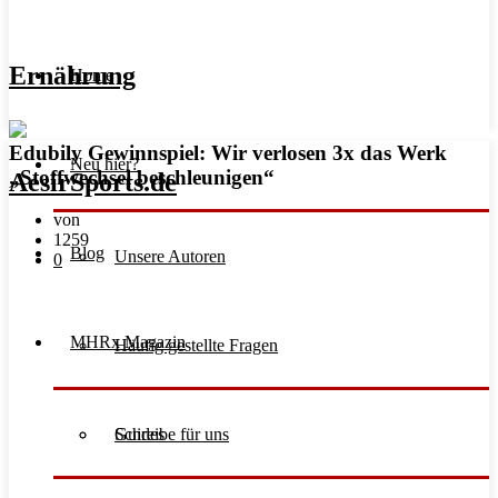
Ernährung
Home
Edubily Gewinnspiel: Wir verlosen 3x das Werk
Neu hier?
„Stoffwechsel beschleunigen“
von
1259
Blog
Unsere Autoren
0
MHRx Magazin
Häufig gestellte Fragen
Schreibe für uns
Guides