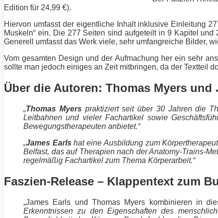
Edition für 24,99 €).
Hiervon umfasst der eigentliche Inhalt inklusive Einleitung 27
Muskeln
“ ein. Die 277 Seiten sind aufgeteilt in 9 Kapitel un
Generell umfasst das Werk viele, sehr umfangreiche Bilder, 
Vom gesamten Design und der Aufmachung her ein sehr anspr
sollte man jedoch einiges an Zeit mitbringen, da der Textteil d
Über die Autoren: Thomas Myers und 
„
Thomas Myers
praktiziert seit über 30 Jahren die Th
Leitbahnen und vieler Fachartikel sowie Geschäftsführe
Bewegungstherapeuten anbietet.“
„
James Earls
hat eine Ausbildung zum Körpertherapeuten
Belfast, das auf Therapien nach der Anatomy-Trains-Metho
regelmäßig Fachartikel zum Thema Körperarbeit.“
Faszien-Release – Klappentext zum B
„James Earls und Thomas Myers kombinieren in di
Erkenntnissen zu den Eigenschaften des menschliche