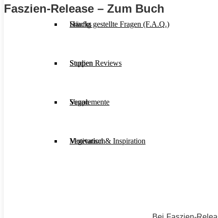
Faszien-Release – Zum Buch
Häufig gestellte Fragen (F.A.Q.)
Snacks
Studien Reviews
Suppen
Supplemente
Vegan
Motivation & Inspiration
Vegetarisch
Bei Faszien-Relea