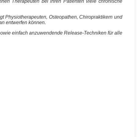
nen Therapeuten bei ihren Patienten viele chronische
igt Physiotherapeuten, Osteopathen, Chiropraktikern und
lan entwerfen können.
sowie einfach anzuwendende Release-Techniken für alle