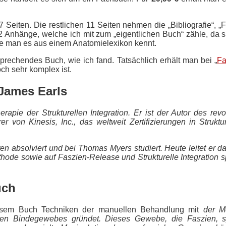
7 Seiten. Die restlichen 11 Seiten nehmen die „Bibliografie“, „
d 2 Anhänge, welche ich mit zum „eigentlichen Buch“ zähle, da s
wie man es aus einem Anatomielexikon kennt.
echendes Buch, wie ich fand. Tatsächlich erhält man bei „
Fa
och sehr komplex ist.
James Earls
erapie der Strukturellen Integration. Er ist der Autor des r
r von Kinesis, Inc., das weltweit Zertifizierungen in Strukt
 absolviert und bei Thomas Myers studiert. Heute leitet er da
de sowie auf Faszien-Release und Strukturelle Integration spez
uch
esem Buch Techniken der manuellen Behandlung mit
der Me
n Bindegewebes gründet. Dieses Gewebe, die Faszien, spie