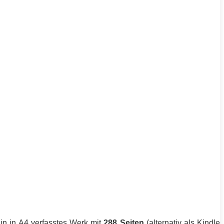
in in A4 verfasstes Werk mit
288 Seiten
(alternativ als Kindle