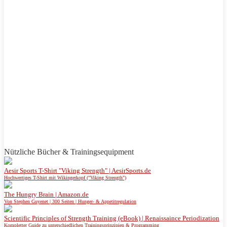
Nützliche Bücher & Trainingsequipment
Aesir Sports T-Shirt "Viking Strength" | AesirSports.de
Hochwertiges T-Shirt mit Wikingerkopf ("Viking Strength")
The Hungry Brain | Amazon.de
Von Stephen Guyenet | 300 Seiten | Hunger- & Appetitregulation
Scientific Principles of Strength Training (eBook) | Renaissaince Periodization
Kompletter Guide zu unterschiedlichen Trainingsprinzipien & Programming