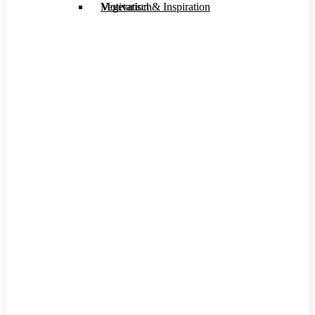
Motivation & Inspiration
Vegetarisch