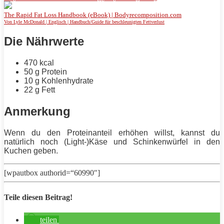
The Rapid Fat Loss Handbook (eBook) | Bodyrecomposition.com
Von Lyle McDonald | Englisch | Handbuch/Guide für beschleunigten Fettverlust
Die Nährwerte
470 kcal
50 g
Protein
10 g Kohlenhydrate
22 g
Fett
Anmerkung
Wenn du den Proteinanteil erhöhen willst, kannst du
natürlich noch (Light-)Käse und Schinkenwürfel in den
Kuchen geben.
[wpautbox authorid=“60990″]
Teile diesen Beitrag!
teilen