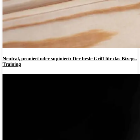
Neutral, proniert oder supiniert: Der beste Griff für das Bizeps-
Training