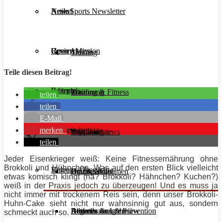
Aesir Sports Newsletter
Artikel
News
Unsere Mission
Reviews
Open Access
Training
Teile diesen Beitrag!
Rezepte
Editorials
Ernährung
Training & Fitness
teilen
teilen
E-Mail
merken
Interviews
Magazinbeiträge
Supplemente
Ernährung
Produktreviews
teilen
Jeder Eisenkrieger weiß: Keine Fitnessernährung ohne
Brokkoli und Hühnchen. Was auf den ersten Blick vielleicht
Videos
Beitrags-Übersicht
Diät & Abnehmen
Buchreviews
Hauptgerichte
etwas komisch klingt (hä? Brokkoli? Hähnchen? Kuchen?)
weiß in der Praxis jedoch zu überzeugen! Und es muss ja
nicht immer mit trockenem Reis sein, denn unser Brokkoli-
Huhn-Cake sieht nicht nur wahnsinnig gut aus, sondern
Regeneration & Prävention
Desserts
Athleten im Interview
Aktuelle Ausgabe
schmeckt auch so.