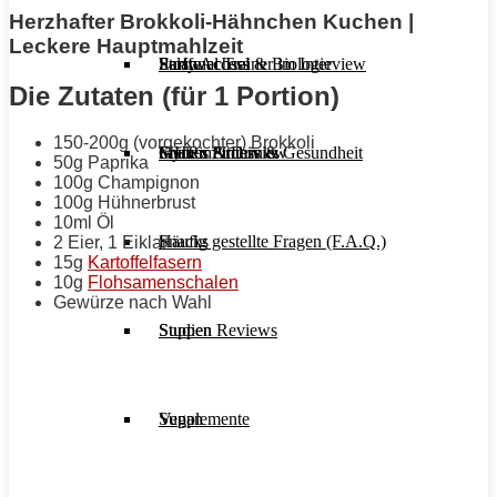
Herzhafter Brokkoli-Hähnchen Kuchen |
Leckere Hauptmahlzeit
Stoffwechsel & Biologie
Salate
Personal Trainer im Interview
Early Access
Die Zutaten (für 1 Portion)
150-200g (vorgekochter) Brokkoli
Frauen Fitness & Gesundheit
Shakes & Drinks
Gym im Interview
MHRx Archiv
50g Paprika
100g Champignon
100g Hühnerbrust
10ml Öl
Häufig gestellte Fragen (F.A.Q.)
Snacks
2 Eier, 1 Eiklar
15g
Kartoffelfasern
10g
Flohsamenschalen
Gewürze nach Wahl
Studien Reviews
Suppen
Supplemente
Vegan