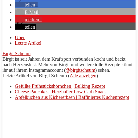
teilen
E-Mail
merken
teilen
Über
Letzte Artikel
Birgit Scheum
Birgit ist seit Jahren dem
Kraftsport
verbunden kocht und backt
nach Herzenslust. Mehr von Birgit und weitere tolle
Rezepte
könnt
ihr auf ihrem Instagramaccount (
@birgitscheum
) sehen.
Letzte Artikel von Birgit Scheum
(
Alle anzeigen
)
Gefüllte Frühstückshörnchen | Bulking Rezept
Cheese Pancakes | Herzhafter Low Carb Snack
Apfelkuchen aus Kichererbsen | Raffiniertes Kuchenrezept