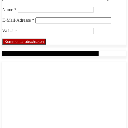
Name
*
E-Mail-Adresse
*
Website
Werbung: Das WHP System nach Markus Beuter