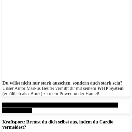
Du willst nicht nur stark aussehen, sondern auch stark sein?
Unser Autor Markus Beuter verhilft dir mit seinem
WHP System
(erhältlich als eBook) zu mehr Power an der Hantel!
Aktuelle Beiträge: Metal Health Rx (MHRx) - powered by
AesirSports.de
Kraftsport: Bremst du dich selbst aus, indem du Cardio
vermeidest?