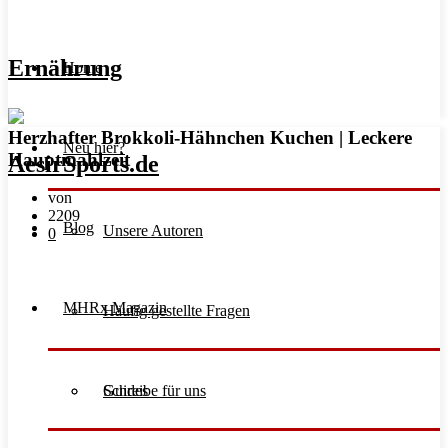
Ernährung
Home
Herzhafter Brokkoli-Hähnchen Kuchen | Leckere
Neu hier?
Hauptmahlzeit
von
2209
Blog
Unsere Autoren
0
MHRx Magazin
Häufig gestellte Fragen
Schreibe für uns
Guides