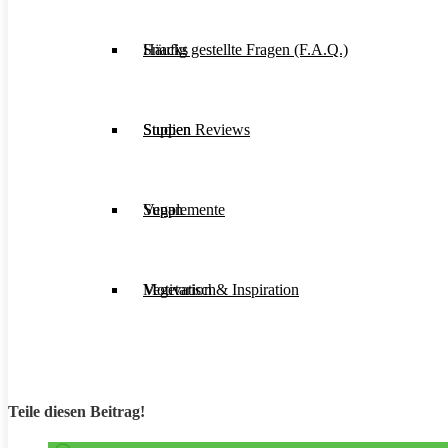
Häufig gestellte Fragen (F.A.Q.)
Snacks
Studien Reviews
Suppen
Supplemente
Vegan
Motivation & Inspiration
Vegetarisch
Teile diesen Beitrag!