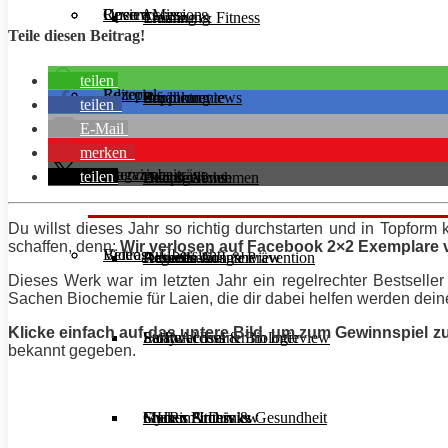
Unsere Mission
Reviews
Open Access
Ernährung
Training & Fitness
Teile diesen Beitrag!
teilen
Rezepte
Editorials
Supplemente
Ernährung
Produktreviews
teilen
E-Mail
merken
Interviews
Magazinbeiträge
teilen
Diät & Abnehmen
Buchreviews
Hauptgerichte
Du willst dieses Jahr so richtig durchstarten und in Topfo
schaffen, denn:
Wir verlosen auf Facebook 2×2 Exemplare v
Videos
Beitrags-Übersicht
Regeneration & Prävention
Desserts
Athleten im Interview
Aktuelle Ausgabe
Dieses Werk war im letzten Jahr ein regelrechter Bestseller u
Sachen Biochemie für Laien, die dir dabei helfen werden dein
Klicke einfach auf das untere Bild, um zum Gewinnspiel 
Stoffwechsel & Biologie
Salate
Personal Trainer im Interview
Early Access
bekannt gegeben.
Frauen Fitness & Gesundheit
Shakes & Drinks
Gym im Interview
MHRx Archiv