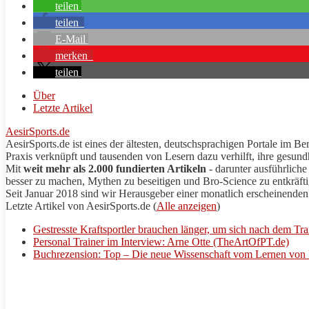
teilen
teilen
E-Mail
merken
teilen
Über
Letzte Artikel
AesirSports.de
AesirSports.de ist eines der ältesten, deutschsprachigen Portale im 
Praxis verknüpft und tausenden von Lesern dazu verhilft, ihre gesundh
Mit
weit mehr als 2.000 fundierten Artikeln
- darunter ausführlich
besser zu machen, Mythen zu beseitigen und Bro-Science zu entkräfti
Seit Januar 2018 sind wir Herausgeber einer monatlich erscheinenden 
Letzte Artikel von AesirSports.de
(
Alle anzeigen
)
Gestresste Kraftsportler brauchen länger, um sich nach dem Tr
Personal Trainer im Interview: Arne Otte (TheArtOfPT.de)
Buchrezension: Top – Die neue Wissenschaft vom Lernen von 