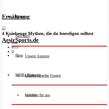
Ernährung
Home
4 Kniebeuge Mythen, die du beerdigen solltest
Neu hier?
von
6557
0
Blog
Unsere Autoren
MHRx Magazin
Häufig gestellte Fragen
Schreibe für uns
Guides