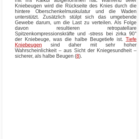
mit ins Kalkül aufgenommen hat. Während tiefer
Kniebeugen
wird die Rückseite des Knies durch die
hintere Oberschenkelmuskulatur und die Waden
unterstützt. Zusätzlich stülpt sich das umgebende
Gewebe darum, um die Last zu verteilen. Als Folge
davon resultieren retropatellare
Spitzenkompressionskräfte und -stress bei zirka 90°
der
Kniebeuge
, was die halbe Beugetiefe ist.
Tiefe
Kniebeugen
sind daher mit sehr hoher
Wahrscheinlichkeit – aus Sicht der Kniegesundheit –
sicherer, als halbe Beugen (
8
).