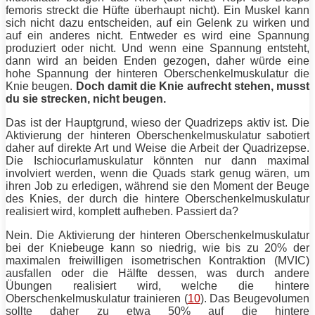
femoris streckt die Hüfte überhaupt nicht). Ein Muskel kann
sich nicht dazu entscheiden, auf ein Gelenk zu wirken und
auf ein anderes nicht. Entweder es wird eine Spannung
produziert oder nicht. Und wenn eine Spannung entsteht,
dann wird an beiden Enden gezogen, daher würde eine
hohe Spannung der hinteren Oberschenkelmuskulatur die
Knie beugen.
Doch damit die Knie aufrecht stehen, musst
du sie strecken, nicht beugen.
Das ist der Hauptgrund, wieso der Quadrizeps aktiv ist. Die
Aktivierung der hinteren Oberschenkelmuskulatur sabotiert
daher auf direkte Art und Weise die Arbeit der Quadrizepse.
Die Ischiocurlamuskulatur könnten nur dann maximal
involviert werden, wenn die Quads stark genug wären, um
ihren Job zu erledigen, während sie den Moment der
Beuge
des Knies, der durch die hintere Oberschenkelmuskulatur
realisiert wird, komplett aufheben. Passiert da?
Nein. Die Aktivierung der hinteren Oberschenkelmuskulatur
bei der
Kniebeuge
kann so niedrig, wie bis zu 20% der
maximalen freiwilligen isometrischen Kontraktion (MVIC)
ausfallen oder die Hälfte dessen, was durch andere
Übungen
realisiert wird, welche die hintere
Oberschenkelmuskulatur trainieren (
10
). Das Beugevolumen
sollte daher zu etwa 50% auf die hintere