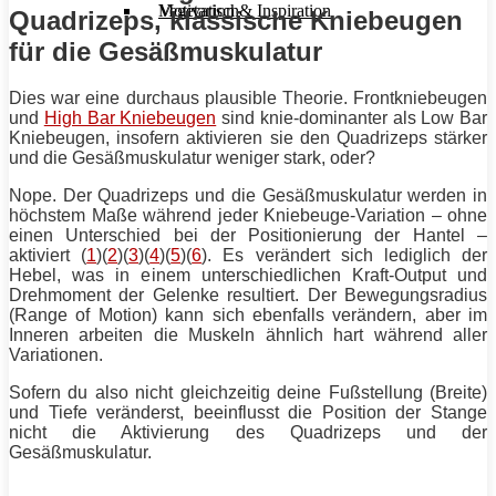
Motivation & Inspiration
Vegetarisch
Quadrizeps, klassische Kniebeugen
für die Gesäßmuskulatur
Dies war eine durchaus plausible Theorie. Frontkniebeugen
und
High Bar Kniebeugen
sind knie-dominanter als Low Bar
Kniebeugen
, insofern aktivieren sie den Quadrizeps
stärker
und die Gesäßmuskulatur weniger stark, oder?
Nope. Der Quadrizeps und die Gesäßmuskulatur werden in
höchstem Maße während jeder
Kniebeuge
-Variation – ohne
einen Unterschied bei der Positionierung der Hantel –
aktiviert (
1
)(
2
)(
3
)(
4
)(
5
)(
6
). Es verändert sich lediglich der
Hebel, was in einem unterschiedlichen Kraft-Output und
Drehmoment der Gelenke resultiert. Der Bewegungsradius
(Range of Motion) kann sich ebenfalls verändern, aber im
Inneren arbeiten die
Muskeln
ähnlich hart während aller
Variationen.
Sofern du also nicht gleichzeitig deine Fußstellung (Breite)
und Tiefe veränderst, beeinflusst die Position der Stange
nicht die Aktivierung des Quadrizeps und der
Gesäßmuskulatur.