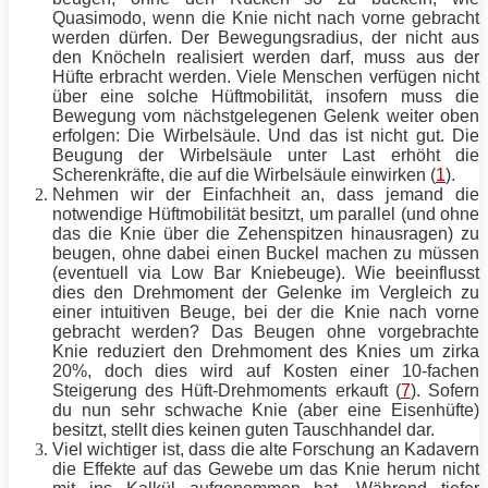
Quasimodo, wenn die Knie nicht nach vorne gebracht
werden dürfen. Der Bewegungsradius, der nicht aus
den Knöcheln realisiert werden darf, muss aus der
Hüfte erbracht werden. Viele Menschen verfügen nicht
über eine solche Hüftmobilität, insofern muss die
Bewegung vom nächstgelegenen Gelenk weiter oben
erfolgen: Die Wirbelsäule. Und das ist nicht gut. Die
Beugung der Wirbelsäule unter Last erhöht die
Scherenkräfte, die auf die Wirbelsäule einwirken (
1
).
Nehmen wir der Einfachheit an, dass jemand die
notwendige Hüftmobilität besitzt, um parallel (und ohne
das die Knie über die Zehenspitzen hinausragen) zu
beugen, ohne dabei einen Buckel machen zu müssen
(eventuell via Low Bar
Kniebeuge
). Wie beeinflusst
dies den Drehmoment der Gelenke im Vergleich zu
einer intuitiven
Beuge
, bei der die Knie nach vorne
gebracht werden? Das Beugen ohne vorgebrachte
Knie reduziert den Drehmoment des Knies um zirka
20%, doch dies wird auf Kosten einer 10-fachen
Steigerung des Hüft-Drehmoments erkauft (
7
). Sofern
du nun sehr schwache Knie (aber eine Eisenhüfte)
besitzt, stellt dies keinen guten Tauschhandel dar.
Viel wichtiger ist, dass die alte Forschung an Kadavern
die Effekte auf das Gewebe um das Knie herum nicht