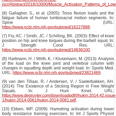
jscr/Abstract/2018/10000/Muscle_Activation_Patterns_of_Lo
(6) Gallagher, S., et al. (2005): Torso flexion loads and the
fatigue failure of human lumbosacral motion segments. In:
Spine (URL:
https://www.ncbi.nlm.nih.gov/pubmed/16227888
.
(7) Fry, AC. / Smith, JC. / Schilling, BK. (2003): Effect of knee
position on hip and knee torques during the barbell
squat
. In:
J Strength Cond Res. URL:
https://www.ncbi.nlm.nih.gov/pubmed/14636100
.
(8) Hartmann, H. / Wirth, K. / Klusemann, M. (2013): Analysis
of the load on the knee joint and vertebral column with
changes in squatting depth and weight load. In: Sports Med.
URL:
https://www.ncbi.nlm.nih.gov/pubmed/23821469
.
(9) van den Tillaar, R. / Andersen, V. / Saeterbakken, AH.
(2014): The Existence of a Sticking Region in Free Weight
Squats
. In: J Hum Kinet. URL:
https://www.degruyter.com/downloadpdf/j/hukin.2014.42.issue
1/hukin-2014-0061/hukin-2014-0061.pdf
.
(10) Ebben, WP. (2009): Hamstring activation during lower
body resistance
training
exercises. In: Int J Sports Physiol