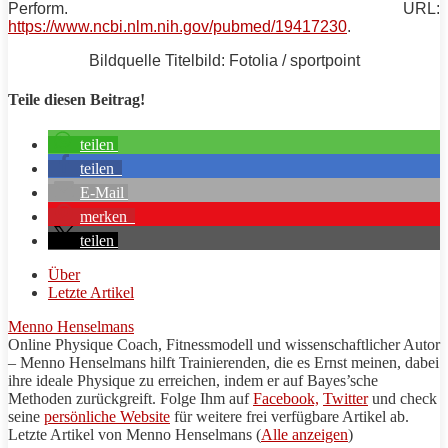
Perform. URL:
https://www.ncbi.nlm.nih.gov/pubmed/19417230
.
Bildquelle Titelbild: Fotolia / sportpoint
Teile diesen Beitrag!
teilen
teilen
E-Mail
merken
teilen
Über
Letzte Artikel
Menno Henselmans
Online Physique Coach, Fitnessmodell und wissenschaftlicher Autor
– Menno Henselmans hilft Trainierenden, die es Ernst meinen, dabei
ihre ideale Physique zu erreichen, indem er auf Bayes’sche
Methoden zurückgreift. Folge Ihm auf
Facebook,
Twitter
und check
seine
persönliche Website
für weitere frei verfügbare Artikel ab.
Letzte Artikel von Menno Henselmans
(
Alle anzeigen
)