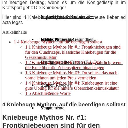
im heutigen Beitrag, wenn es um die Königsdisziplin im
Kraftsport
geht: Die
Kniebeuge
!
Stoffwechsel & Biologie
Salate
Personal Trainer im Interview
Early Access
Hier sind 4
Kniebeuge
Mythen, die du ab heute lieber
ad
acta legst.
Artikelinhalte
Frauen Fitness & Gesundheit
Shakes & Drinks
Gym im Interview
MHRx Archiv
1
4 Kniebeuge Mythen, auf die beerdigen solltest
1.1
Kniebeuge Mythos Nr. #1: Frontkniebeugen sind
für den Quadrizeps, klassische Kniebeugen für die
Gesäßmuskulatur
Häufig gestellte Fragen (F.A.Q.)
Snacks
1.2
Kniebeuge Mythos Nr. #2: Es ist gefährlich, wenn
die Knie über die Zehenspitzen hinausragen
1.3
Kniebeuge Mythos Nr. #3: Du solltest das nach
vorne lehnen um jeden Preis vermeiden
1.4
Kniebeuge Mythos Nr. #4: Kniebeugen ist eine
Studien Reviews
Suppen
gute Übung für die hintere Oberschenkelmuskulatur
1.5
Abschließende Worte
4 Kniebeuge Mythen, auf die beerdigen solltest
Supplemente
Vegan
Kniebeuge Mythos Nr. #1:
Frontkniebeugen sind für den