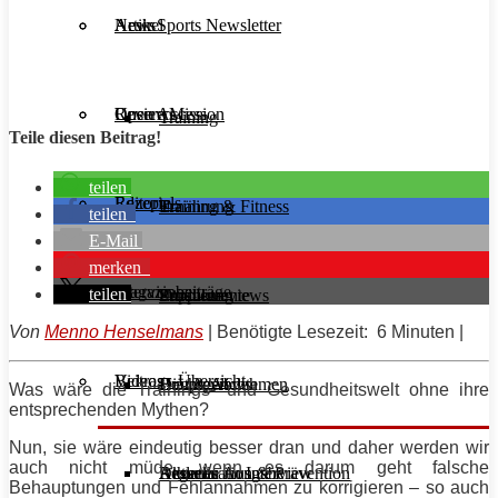
Aesir Sports Newsletter
Artikel
News
Unsere Mission
Reviews
Open Access
Training
Teile diesen Beitrag!
teilen
Rezepte
Editorials
Ernährung
Training & Fitness
teilen
E-Mail
merken
Interviews
Magazinbeiträge
teilen
Supplemente
Ernährung
Produktreviews
Von
Menno Henselmans
| Benötigte Lesezeit: 6 Minuten |
Videos
Beitrags-Übersicht
Diät & Abnehmen
Buchreviews
Hauptgerichte
Was wäre die Trainings- und Gesundheitswelt ohne ihre
entsprechenden Mythen?
Nun, sie wäre eindeutig besser dran und daher werden wir
auch nicht müde, wenn es darum geht falsche
Regeneration & Prävention
Desserts
Athleten im Interview
Aktuelle Ausgabe
Behauptungen und Fehlannahmen zu korrigieren – so auch