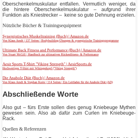
Oberschenkelmuskulatur entfallen. Vermutlich weniger, da
die hintere Oberschenkelmuskulatur – aufgrund ihrer
Funktion als Kniestrecker – keine so gute Dehnung erzielen.
Nützliche Bücher & Trainingsequipment
Synergistisches Muskeltraining (Buch) | Amazon.de
Von Klaus Arndt | 137 Seiten | Bodybuilding-Übungen & synergistische Trainingsprogramme
Ultimate Back Fitness and Performance (Buch) | Amazon.de
Von Stuart McGill | Handbuch zur ultimativen Rückenfitness- & Performance
Aesir Sports T-Shirt "Viking Strength" | AesirSports.de
Hochwertiges T-Shirt mit Wikingerkopf ("Viking Strength")
Die Anabole Diät (Buch) | Amazon.de
Von Klaus Arndt & Stephan Korte | 114 Seiten | Ein Leitfaden für die Anabole Diät (AD)
Abschließende Worte
Also gut – fürs Erste sollen dies genug
Kniebeuge
Mythen
gewesen sein. Also ab dafür zum Curlen im
Kniebeuge
-
Rack.
Quellen & Referenzen