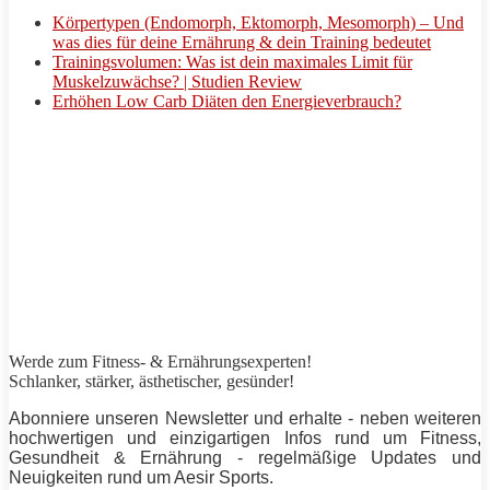
Körpertypen (Endomorph, Ektomorph, Mesomorph) – Und
was dies für deine Ernährung & dein Training bedeutet
Trainingsvolumen: Was ist dein maximales Limit für
Muskelzuwächse? | Studien Review
Erhöhen Low Carb Diäten den Energieverbrauch?
Werde zum Fitness- & Ernährungsexperten!
Schlanker,
stärker
, ästhetischer, gesünder!
Abonniere unseren Newsletter und erhalte - neben weiteren
hochwertigen und einzigartigen Infos rund um Fitness,
Gesundheit & Ernährung - regelmäßige Updates und
Neuigkeiten rund um
Aesir Sports
.