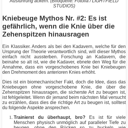
Ausführung ackern. (Bildquelle: Fotolia / LIGHTFIELD
STUDIOS)
Kniebeuge Mythos Nr. #2: Es ist
gefährlich, wenn die Knie über die
Zehenspitzen hinausragen
Ein Klassiker. Anders als bei den Kadavern, welche für den
Ursprung der Theorie verantwortlich sind, will dieser Mythos
einfach nicht aussterben. Forschung an Kadavern, die
beinahe so alt ist, wie die Kadaver, ebnete den Weg für die
Annahme, dass ein vorgeschobenes Knie bei
Kniebeugen
den Drehmoment des anterioren Knies erhöht.
Dies ist ein biomechanischer Fakt, doch die Idee, dass das
Kniebeugen
ohne vorgeschobene Knie, die über die
Zehenspitzen hinausragen, die sicherste Art zu beugen ist,
ist fehlgeleitet. Wenn dir jemand beim nächsten Mal versucht
zu erzählen, dass dies die richtige Art zu beugen ist, solltest
du folgende Aspekte ansprechen.
Trainierst du überhaupt,
bro
?
Es ist für viele
Menschen physisch unmöglich auf paralleler Tiefe zu
beugen, ohne den
Rücken
so zu buckeln, wie