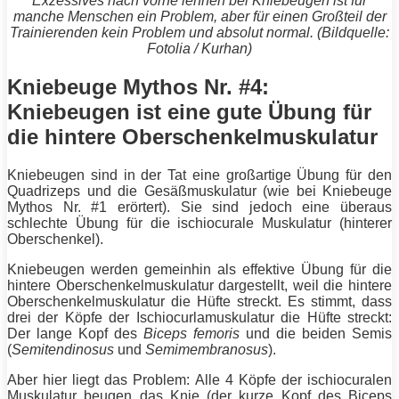
Exzessives nach vorne lehnen bei
Kniebeugen
ist für
manche Menschen ein Problem, aber für einen Großteil der
Trainierenden kein Problem und absolut normal. (Bildquelle:
Fotolia / Kurhan)
Kniebeuge Mythos Nr. #4:
Kniebeugen ist eine gute Übung für
die hintere Oberschenkelmuskulatur
Kniebeugen
sind in der Tat eine großartige Übung für den
Quadrizeps und die Gesäßmuskulatur (wie bei
Kniebeuge
Mythos Nr. #1 erörtert). Sie sind jedoch eine überaus
schlechte Übung für die ischiocurale Muskulatur (hinterer
Oberschenkel).
Kniebeugen
werden gemeinhin als effektive Übung für die
hintere Oberschenkelmuskulatur dargestellt, weil die hintere
Oberschenkelmuskulatur die Hüfte streckt. Es stimmt, dass
drei der Köpfe der Ischiocurlamuskulatur die Hüfte streckt:
Der lange Kopf des
Biceps femoris
und die beiden Semis
(
Semitendinosus
und
Semimembranosus
).
Aber hier liegt das Problem: Alle 4 Köpfe der ischiocuralen
Muskulatur beugen das Knie (der kurze Kopf des Biceps