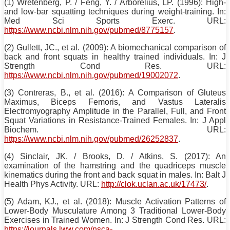
(1) Wretenberg, P. / Feng, Y. / Arborelius, LP. (1996): High-
and low-bar squatting techniques during weight-
training
. In:
Med Sci Sports Exerc. URL:
https://www.ncbi.nlm.nih.gov/pubmed/8775157
.
(2) Gullett, JC., et al. (2009): A biomechanical comparison of
back and front
squats
in healthy trained individuals. In: J
Strength Cond Res. URL:
https://www.ncbi.nlm.nih.gov/pubmed/19002072
.
(3)
Contreras
, B., et al. (2016): A Comparison of Gluteus
Maximus, Biceps Femoris, and Vastus Lateralis
Electromyography Amplitude in the Parallel, Full, and Front
Squat
Variations in Resistance-Trained Females. In: J Appl
Biochem. URL:
https://www.ncbi.nlm.nih.gov/pubmed/26252837
.
(4) Sinclair, JK. / Brooks, D. / Atkins, S. (2017): An
examination of the hamstring and the quadriceps muscle
kinematics during the front and back
squat
in males. In: Balt J
Health Phys Activity. URL:
http://clok.uclan.ac.uk/17473/
.
(5) Adam, KJ., et al. (2018): Muscle Activation Patterns of
Lower-Body Musculature Among 3 Traditional Lower-Body
Exercises in Trained
Women
. In: J Strength Cond Res. URL:
https://journals.lww.com/nsca-