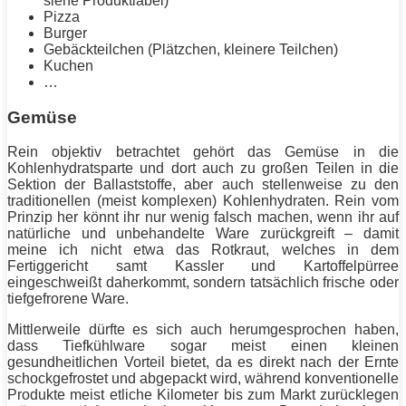
siehe Produktlabel)
Pizza
Burger
Gebäckteilchen (Plätzchen, kleinere Teilchen)
Kuchen
…
Gemüse
Rein objektiv betrachtet gehört das Gemüse in die
Kohlenhydratsparte und dort auch zu großen Teilen in die
Sektion der Ballaststoffe, aber auch stellenweise zu den
traditionellen (meist komplexen) Kohlenhydraten. Rein vom
Prinzip her könnt ihr nur wenig falsch machen, wenn ihr auf
natürliche und unbehandelte Ware zurückgreift – damit
meine ich nicht etwa das Rotkraut, welches in dem
Fertiggericht samt Kassler und Kartoffelpürree
eingeschweißt daherkommt, sondern tatsächlich frische oder
tiefgefrorene Ware.
Mittlerweile dürfte es sich auch herumgesprochen haben,
dass Tiefkühlware sogar meist einen kleinen
gesundheitlichen Vorteil bietet, da es direkt nach der Ernte
schockgefrostet und abgepackt wird, während konventionelle
Produkte meist etliche Kilometer bis zum Markt zurücklegen