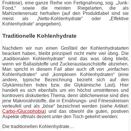
Fruktose), eine ganze Reihe von Fertignahrung, sog. „Junk-
Food,“ sowie die meisten Riegelarten, die als
Mahlzeitenersatz herhalten (auf den Produktlabel sind sie
meist als „Netto-Kohlenhydrate“ oder „Effektive
Kohlenhydrate“ angegeben).
Traditionelle Kohlenhydrate
Nachdem wir nun einen Großteil der Kohlenhydratarten
beackert haben, bleibt prinzipiell nicht mehr viel übrig. Die
„traditionalen Kohlenhydrate“ sind das was übrig bleibt,
wenn wir Ballaststoffe und Zuckeraustauschstoffe abziehen.
Man spricht in diesem Fall aber auch oft von „einfachen
Kohlenhydraten“ und „komplexen Kohlenhydraten“ (eine
andere, typische Bezeichnung bezieht sich auf den
Glykämischen Index bzw. die Glykämische Last). Hier
handelt es sich ebenfalls um ein höchst umstrittenes und
kontrovers diskutiertes Thema, denn üblicherweise sind dies
jene Makronährstoffe, die in Ernährungs- und Fitnesskreisen
verteufelt und als „böse“ bezeichnet werden (siehe Artikel:
Carbo-/Glucophobia
) und das obwohl die guten, postiven
Aspekte oftmals dezent unter den Tisch gekehrt werden:
Die traditionellen Kohlenhydrate…