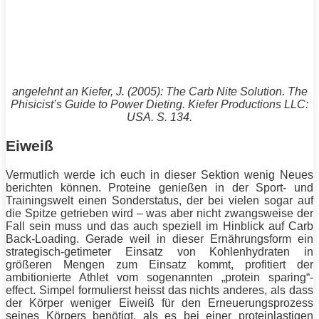
angelehnt an
Kiefer
, J. (2005): The Carb Nite Solution. The
Phisicist’s Guide to Power Dieting.
Kiefer
Productions LLC:
USA. S. 134.
Eiweiß
Vermutlich werde ich euch in dieser Sektion wenig Neues
berichten können. Proteine genießen in der Sport- und
Trainingswelt einen Sonderstatus, der bei vielen sogar auf
die Spitze getrieben wird – was aber nicht zwangsweise der
Fall sein muss und das auch speziell im Hinblick auf Carb
Back-Loading. Gerade weil in dieser Ernährungsform ein
strategisch-getimeter Einsatz von Kohlenhydraten in
größeren Mengen zum Einsatz kommt, profitiert der
ambitionierte
Athlet
vom sogenannten „
protein
sparing“-
effect. Simpel formulierst heisst das nichts anderes, als dass
der Körper weniger
Eiweiß
für den Erneuerungsprozess
seines Körpers benötigt, als es bei einer proteinlastigen