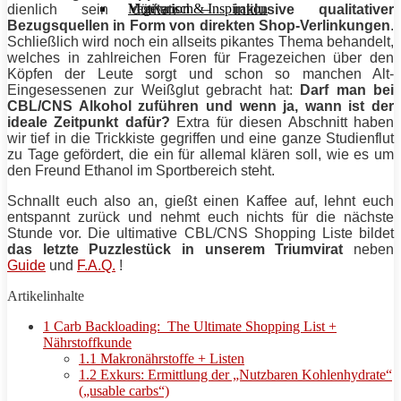
Motivation & Inspiration
Vegetarisch
dienlich sein dürften –
inklusive qualitativer
Bezugsquellen in Form von direkten Shop-Verlinkungen
.
Schließlich wird noch ein allseits pikantes Thema behandelt,
welches in zahlreichen Foren für Fragezeichen über den
Köpfen der Leute sorgt und schon so manchen Alt-
Eingesessenen zur Weißglut gebracht hat:
Darf man bei
CBL
/CNS Alkohol zuführen und wenn ja, wann ist der
ideale Zeitpunkt dafür?
Extra für diesen Abschnitt haben
wir tief in die Trickkiste gegriffen und eine ganze Studienflut
zu Tage gefördert, die ein für allemal klären soll, wie es um
den Freund Ethanol im Sportbereich steht.
Schnallt euch also an, gießt einen Kaffee auf, lehnt euch
entspannt zurück und nehmt euch nichts für die nächste
Stunde vor. Die ultimative
CBL
/CNS Shopping Liste bildet
das letzte Puzzlestück in unserem Triumvirat
neben
Guide
und
F.A.Q.
!
Artikelinhalte
1
Carb Backloading: The Ultimate Shopping List +
Nährstoffkunde
1.1
Makronährstoffe + Listen
1.2
Exkurs: Ermittlung der „Nutzbaren Kohlenhydrate“
(„usable carbs“)