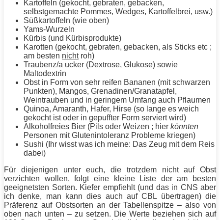
Kartoffeln (gekocht, gebraten, gebacken,
selbstgemachte Pommes, Wedges, Kartoffelbrei, usw.)
Süßkartoffeln (wie oben)
Yams-Wurzeln
Kürbis (und Kürbisprodukte)
Karotten (gekocht, gebraten, gebacken, als Sticks etc ;
am besten
nicht
roh)
Traubenz/a ucker (Dextrose, Glukose) sowie
Maltodextrin
Obst in Form von sehr reifen Bananen (mit schwarzen
Punkten), Mangos, Grenadinen/Granatapfel,
Weintrauben und in geringem Umfang auch Pflaumen
Quinoa, Amaranth, Hafer, Hirse (so lange es weich
gekocht ist oder in gepuffter Form serviert wird)
Alkoholfreies Bier (Pils oder Weizen ; hier
könnten
Personen mit Glutenintoleranz Probleme kriegen)
Sushi (Ihr wisst was ich meine: Das Zeug mit dem Reis
dabei)
Für diejenigen unter euch, die trotzdem nicht auf Obst
verzichten wollen, folgt eine kleine Liste der am besten
geeignetsten Sorten.
Kiefer
empfiehlt (und das in CNS aber
ich denke, man kann dies auch auf
CBL
übertragen) die
Präferenz auf Obstsorten an der Tabellenspitze – also von
oben nach unten – zu setzen. Die Werte beziehen sich auf