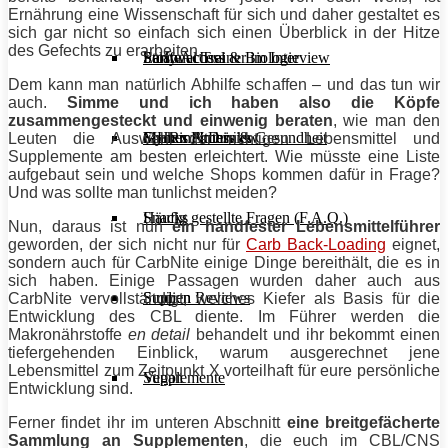
Ernährung eine Wissenschaft für sich und daher gestaltet es
sich gar nicht so einfach sich einen Überblick in der Hitze
des Gefechts zu erarbeiten.
Stoffwechsel & Biologie
Salate
Personal Trainer im Interview
Early Access
Dem kann man natürlich Abhilfe schaffen – und das tun wir
auch.
Simme und ich haben also die Köpfe
zusammengesteckt und einwenig beraten
, wie man den
Frauen Fitness & Gesundheit
Shakes & Drinks
Gym im Interview
MHRx Archiv
Leuten die Auswahl der richtigen Lebensmittel und
Supplemente am besten erleichtert. Wie müsste eine Liste
aufgebaut sein und welche Shops kommen dafür in Frage?
Und was sollte man tunlichst meiden?
Häufig gestellte Fragen (F.A.Q.)
Snacks
Nun, daraus ist nun
ein handfester Lebensmittelführer
geworden, der sich nicht nur für
Carb Back-Loading
eignet,
sondern auch für CarbNite einige Dinge bereithält, die es in
sich haben. Einige Passagen wurden daher auch aus
Studien Reviews
Suppen
CarbNite vervollständigt, welches
Kiefer
als Basis für die
Entwicklung des
CBL
diente. Im Führer werden die
Makronährstoffe
en detail
behandelt und ihr bekommt einen
tiefergehenden Einblick, warum ausgerechnet jene
Lebensmittel zum Zeitpunkt X vorteilhaft für eure persönliche
Supplemente
Vegan
Entwicklung sind.
Ferner findet ihr im unteren Abschnitt
eine breitgefächerte
Sammlung an Supplementen
, die euch im
CBL
/CNS