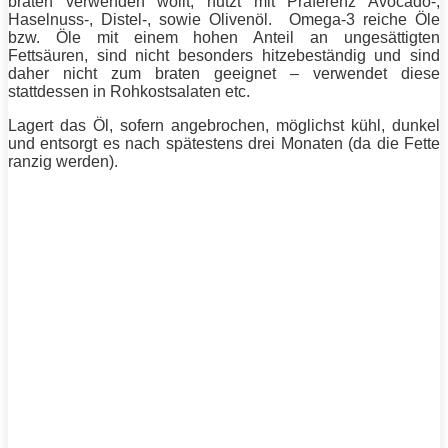
braten verwenden wollt, nutzt mit Präferenz Avocado-,
Haselnuss-, Distel-, sowie Olivenöl. Omega-3 reiche Öle
bzw. Öle mit einem hohen Anteil an ungesättigten
Fettsäuren, sind nicht besonders hitzebeständig und sind
daher nicht zum braten geeignet – verwendet diese
stattdessen in Rohkostsalaten etc.
Lagert das Öl, sofern angebrochen, möglichst kühl, dunkel
und entsorgt es nach spätestens drei Monaten (da die
Fette
ranzig werden).