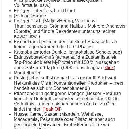
Milchprodukte (Vollfett-Hüttenkäse, Quark in
Vollfettstufe, usw.)
Fettiges Entenfleisch mit Haut
(Schlag-)Sahne
Fettiger Fisch (Matjes/Hering, Wildlachs,
Thunfischsteaks, Grönland Halibutt, Makrele, Anchovis
(Sprotte) und für die Dekadenten unter uns: echter
Kaviar usw. )
Fischöl (am besten in der Backload-Phase oder an
freien Tagen während der ULC-Phase)
Kakaobutter (oder Dunkle, kakaohaltige Schokolade)
Erdnussbutter/-muß (achtet auf die Zutatenliste, ein
Top-Produkt bietet MyProtein mit 100 % Nussgehalt
ohne Salz an: 1 kg für 6,69 € – unschlagbar:
klick
)
Mandelbutter
Pesto (lieber selbst gemacht als gekauft, Stichwort:
Herkunft des Öls in konventionellen Produkten – meist
handelt es sich um Sonnenblumenöl)
Pflanzenöle in geringeren Mengen (Besser Produkte
tierischer Herkunft, ansonsten achtet auf das O3:O6
Verhältnis – einen entsprechenden Artikel zu Ölen
findet ihr hier:
Peak Oil
)
Nüsse, Kerne, Saaten (Mandeln, Walnüsse,
Macadamia, Pekanüsse oder Pistazien aber auch
geschrotete Leinsamen, Kürbiskerne etc. usw.)