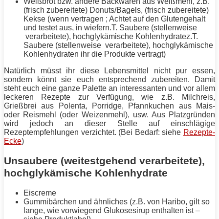
Weißbrot bzw. andere Backwaren aus Weißmehl, z.B.
(frisch zubereitete) Donuts/Bagels, (frisch zubereitete)
Kekse (wenn vertragen ; Achtet auf den Glutengehalt
und testet aus, in wiefern.T. Saubere (stellenweise
verarbeitete), hochglykämische Kohlenhydratez.T.
Saubere (stellenweise verarbeitete), hochglykämische
Kohlenhydraten ihr die Produkte vertragt)
Natürlich müsst ihr diese Lebensmittel nicht pur essen,
sondern könnt sie euch entsprechend zubereiten. Damit
steht euch eine ganze Palette an interessanten und vor allem
leckeren
Rezepte
zur Verfügung, wie z.B. Milchreis,
Grießbrei aus Polenta, Porridge, Pfannkuchen aus Mais-
oder Reismehl (oder Weizenmehl), usw. Aus Platzgründen
wird jedoch an dieser Stelle auf einschlägige
Rezeptempfehlungen verzichtet. (Bei Bedarf: siehe
Rezepte-
Ecke
)
Unsaubere (weitestgehend verarbeitete),
hochglykämische Kohlenhydrate
Eiscreme
Gummibärchen und ähnliches (z.B. von Haribo, gilt so
lange, wie vorwiegend Glukosesirup enthalten ist –