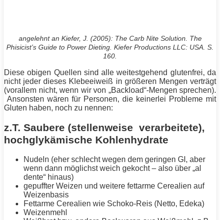
angelehnt an
Kiefer
, J. (2005): The Carb Nite Solution. The
Phisicist’s Guide to Power Dieting.
Kiefer
Productions LLC: USA. S.
160.
Diese obigen Quellen sind alle weitestgehend glutenfrei, da
nicht jeder dieses Klebeeiweiß in größeren Mengen verträgt
(vorallem nicht, wenn wir von „Backload“-Mengen sprechen).
Ansonsten wären für Personen, die keinerlei Probleme mit
Gluten haben, noch zu nennen:
z.T. Saubere (stellenweise verarbeitete),
hochglykämische Kohlenhydrate
Nudeln (eher schlecht wegen dem geringen GI, aber
wenn dann möglichst weich gekocht – also über „al
dente“ hinaus)
gepuffter Weizen und weitere fettarme Cerealien auf
Weizenbasis
Fettarme Cerealien wie Schoko-Reis (Netto, Edeka)
Weizenmehl