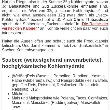
Hat ein Riegel also in der Summe 35g Kohlenhyrate, wovon
3g Ballaststoffe und 20g Zuckeralkohole enthalten sind,
ergibt sich ein Wert von 32g „nutzbare Kohlenhydrate“ und
nicht, wie etwa ausgewiesen 12g (was dann als „Netto-
Kohlenhydrate“ bezeichnet wird). Auch
Chris Thibaudeau
spricht den Stolperstein „Zuckeralkohole“ in „
Die Rache der
versteckten Kalorien
“ an. Könnte vielleicht ein paar von euch
interessieren.
Haltet die Augen offen und schaut euch die Produktlabels
kritisch an. Und damit kommen wir jetzt zur „Einkaufsliste“ in
Sachen Kohlenhydratquellen.
Saubere (weitestgehend unverarbeitete),
hochglykämische Kohlenhydrate
(Weißer)Reis (Basmati, Parboiled, Rundkorn, Yasmin,
Patna (Klebereis) usw.) und Reisprodukte (Reiswaffeln,
gepuffter Reis, Reismehl, Reisflocken, Reisnudeln,
Reissirup, usw.)
Milchreis
Mais und Maisprodukte wie Polenta, Tacos, Cornflakes,
Maismehl, Maisstärke (Puddingpulver), Maiswaffeln,
usw.