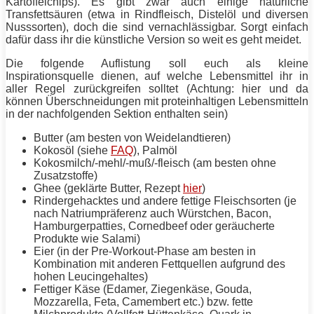
Kartoffelchips). Es gibt zwar auch einige natürliche
Transfettsäuren (etwa in Rindfleisch, Distelöl und diversen
Nusssorten), doch die sind vernachlässigbar. Sorgt einfach
dafür dass ihr die künstliche Version so weit es geht meidet.
Die folgende Auflistung soll euch als kleine
Inspirationsquelle dienen, auf welche Lebensmittel ihr in
aller Regel zurückgreifen solltet (Achtung: hier und da
können Überschneidungen mit proteinhaltigen Lebensmitteln
in der nachfolgenden Sektion enthalten sein)
Butter (am besten von Weidelandtieren)
Kokosöl (siehe
FAQ
), Palmöl
Kokosmilch/-mehl/-muß/-fleisch (am besten ohne
Zusatzstoffe)
Ghee (geklärte Butter,
Rezept
hier
)
Rindergehacktes und andere fettige Fleischsorten (je
nach Natriumpräferenz auch Würstchen, Bacon,
Hamburgerpatties, Cornedbeef oder geräucherte
Produkte wie Salami)
Eier (in der Pre-Workout-Phase am besten in
Kombination mit anderen Fettquellen aufgrund des
hohen Leucingehaltes)
Fettiger Käse (Edamer, Ziegenkäse, Gouda,
Mozzarella, Feta, Camembert etc.) bzw.
fette