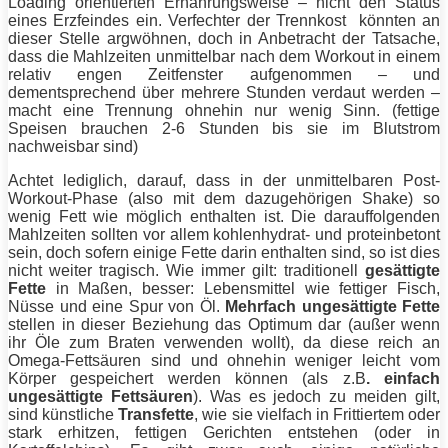
Loading orientierten Ernährungsweise – nicht den Status
eines Erzfeindes ein. Verfechter der Trennkost könnten an
dieser Stelle argwöhnen, doch in Anbetracht der Tatsache,
dass die Mahlzeiten unmittelbar nach dem Workout in einem
relativ engen Zeitfenster aufgenommen – und
dementsprechend über mehrere Stunden verdaut werden –
macht eine Trennung ohnehin nur wenig Sinn. (fettige
Speisen brauchen 2-6 Stunden bis sie im Blutstrom
nachweisbar sind)
Achtet lediglich, darauf, dass in der unmittelbaren Post-
Workout-Phase (also mit dem dazugehörigen Shake) so
wenig
Fett
wie möglich enthalten ist. Die darauffolgenden
Mahlzeiten sollten vor allem kohlenhydrat- und proteinbetont
sein, doch sofern einige
Fette
darin enthalten sind, so ist dies
nicht weiter tragisch. Wie immer gilt: traditionell
gesättigte
Fette
in Maßen, besser: Lebensmittel wie fettiger Fisch,
Nüsse und eine Spur von Öl.
Mehrfach ungesättigte
Fette
stellen in dieser Beziehung das Optimum dar (außer wenn
ihr Öle zum Braten verwenden wollt), da diese reich an
Omega-Fettsäuren sind und ohnehin weniger leicht vom
Körper gespeichert werden können (als z.B
. einfach
ungesättigte Fettsäuren
). Was es jedoch zu meiden gilt,
sind künstliche
Transfette
, wie sie vielfach in Frittiertem oder
stark erhitzen, fettigen Gerichten entstehen (oder in