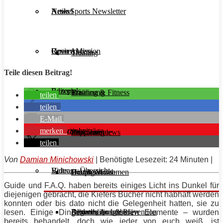
Aesir Sports Newsletter
Artikel
News
Unsere Mission
Reviews
Open Access
Training
Teile diesen Beitrag!
Rezepte
Editorials
Ernährung
Training & Fitness
teilen
teilen
E-Mail
merken
Interviews
Magazinbeiträge
Supplemente
Ernährung
Produktreviews
teilen
Von
Damian Minichowski
| Benötigte Lesezeit: 24 Minuten |
Videos
Beitrags-Übersicht
Diät & Abnehmen
Buchreviews
Hauptgerichte
Guide und F.A.Q. haben bereits einiges Licht ins Dunkel für
diejenigen gebracht, die Kiefers Bücher nicht habhaft werden
konnten oder bis dato nicht die Gelegenheit hatten, sie zu
Regeneration & Prävention
Desserts
Athleten im Interview
Aktuelle Ausgabe
lesen. Einige Dinge – die basalen Elemente – wurden
bereits behandelt, doch wie jeder von euch weiß, ist