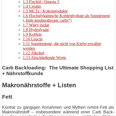
1.3
Fischöl / Omega 3
1.4
Creatin
1.5
MCTs / Kokosprodukte
1.6
Hochglykämische Kohlenhydrate als Supplement
(„high-insulinothropic carbs“)
1.7
Whey-Isolat
1.8
Hydrolysate
1.9
Koffein
1.10
Leucin
1.11
Supplemente, die nicht von Kiefer erwähnt
werden
1.12
Alkohol
1.13
Abschließende Worte
Carb Backloading: The Ultimate Shopping List
+ Nährstoffkunde
Makronährstoffe + Listen
Fett
Konträr zu gängigen Annahmen und Mythen nimmt
Fett
als
Makronährstoff – insbesondere während einer Carb Back-