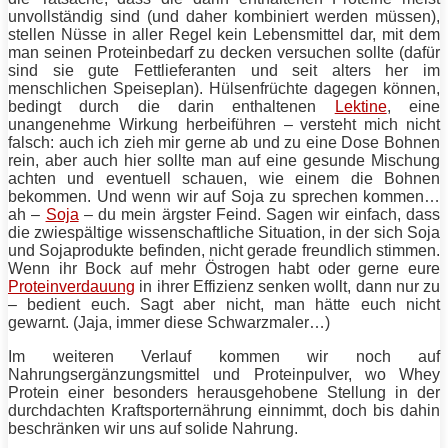
unvollständig sind (und daher kombiniert werden müssen),
stellen Nüsse in aller Regel kein Lebensmittel dar, mit dem
man seinen Proteinbedarf zu decken versuchen sollte (dafür
sind sie gute Fettlieferanten und seit alters her im
menschlichen Speiseplan). Hülsenfrüchte dagegen können,
bedingt durch die darin enthaltenen
Lektine
, eine
unangenehme Wirkung herbeiführen – versteht mich nicht
falsch: auch ich zieh mir gerne ab und zu eine Dose Bohnen
rein, aber auch hier sollte man auf eine gesunde Mischung
achten und eventuell schauen, wie einem die Bohnen
bekommen. Und wenn wir auf Soja zu sprechen kommen…
ah –
Soja
– du mein ärgster Feind. Sagen wir einfach, dass
die zwiespältige wissenschaftliche Situation, in der sich Soja
und Sojaprodukte befinden, nicht gerade freundlich stimmen.
Wenn ihr Bock auf mehr Östrogen habt oder gerne eure
Proteinverdauung
in ihrer Effizienz senken wollt, dann nur zu
– bedient euch. Sagt aber nicht, man hätte euch nicht
gewarnt. (Jaja, immer diese Schwarzmaler…)
Im weiteren Verlauf kommen wir noch auf
Nahrungsergänzungsmittel und Proteinpulver, wo Whey
Protein
einer besonders herausgehobene Stellung in der
durchdachten Kraftsporternährung einnimmt, doch bis dahin
beschränken wir uns auf solide Nahrung.