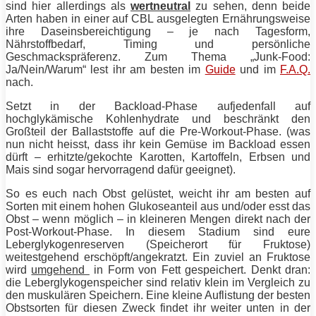
sind hier allerdings als
wertneutral
zu sehen, denn beide
Arten haben in einer auf
CBL
ausgelegten Ernährungsweise
ihre Daseinsbereichtigung – je nach Tagesform,
Nährstoffbedarf, Timing und persönliche
Geschmackspräferenz. Zum Thema „Junk-Food:
Ja/Nein/Warum“ lest ihr am besten im
Guide
und im
F.A.Q.
nach.
Setzt in der Backload-Phase aufjedenfall auf
hochglykämische Kohlenhydrate und beschränkt den
Großteil der Ballaststoffe auf die Pre-Workout-Phase. (was
nun nicht heisst, dass ihr kein Gemüse im Backload essen
dürft – erhitzte/gekochte Karotten, Kartoffeln, Erbsen und
Mais sind sogar hervorragend dafür geeignet).
So es euch nach Obst gelüstet, weicht ihr am besten auf
Sorten mit einem hohen Glukoseanteil aus und/oder esst das
Obst – wenn möglich – in kleineren Mengen direkt nach der
Post-Workout-Phase. In diesem Stadium sind eure
Leberglykogenreserven (Speicherort für Fruktose)
weitestgehend erschöpft/angekratzt. Ein zuviel an Fruktose
wird
umgehend
in Form von
Fett
gespeichert. Denkt dran:
die Leberglykogenspeicher sind relativ klein im Vergleich zu
den muskulären Speichern. Eine kleine Auflistung der besten
Obstsorten für diesen Zweck findet ihr weiter unten in der