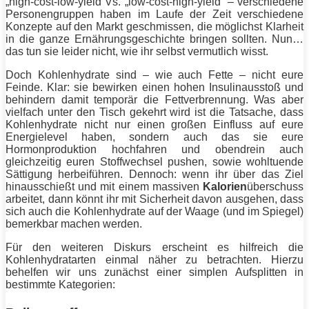
„high-cost-low-yield Vs. „low-cost-high-yield“ – verschiedene
Personengruppen haben im Laufe der Zeit verschiedene
Konzepte auf den Markt geschmissen, die möglichst Klarheit
in die ganze Ernährungsgeschichte bringen sollten. Nun…
das tun sie leider nicht, wie ihr selbst vermutlich wisst.
Doch Kohlenhydrate sind – wie auch
Fette
– nicht eure
Feinde. Klar: sie bewirken einen hohen Insulinausstoß und
behindern damit temporär die Fettverbrennung. Was aber
vielfach unter den Tisch gekehrt wird ist die Tatsache, dass
Kohlenhydrate nicht nur einen großen Einfluss auf eure
Energielevel haben, sondern auch das sie eure
Hormonproduktion hochfahren und obendrein auch
gleichzeitig euren
Stoffwechsel
pushen, sowie wohltuende
Sättigung herbeiführen. Dennoch: wenn ihr über das Ziel
hinausschießt und mit einem massiven
Kalorien
überschuss
arbeitet, dann könnt ihr mit Sicherheit davon ausgehen, dass
sich auch die Kohlenhydrate auf der Waage (und im Spiegel)
bemerkbar machen werden.
Für den weiteren Diskurs erscheint es hilfreich die
Kohlenhydratarten einmal näher zu betrachten. Hierzu
behelfen wir uns zunächst einer simplen Aufsplitten in
bestimmte Kategorien: