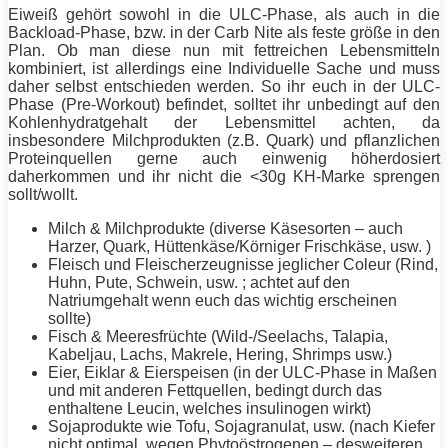
Eiweiß
gehört sowohl in die ULC-Phase, als auch in die
Backload-Phase, bzw. in der Carb Nite als feste größe in den
Plan. Ob man diese nun mit fettreichen Lebensmitteln
kombiniert, ist allerdings eine Individuelle Sache und muss
daher selbst entschieden werden. So ihr euch in der ULC-
Phase (Pre-Workout) befindet, solltet ihr unbedingt auf den
Kohlenhydratgehalt der Lebensmittel achten, da
insbesondere Milchprodukten (z.B. Quark) und pflanzlichen
Proteinquellen gerne auch einwenig höherdosiert
daherkommen und ihr nicht die <30g KH-Marke sprengen
sollt/wollt.
Milch & Milchprodukte (diverse Käsesorten – auch
Harzer, Quark, Hüttenkäse/Körniger Frischkäse, usw. )
Fleisch und Fleischerzeugnisse jeglicher Coleur (Rind,
Huhn, Pute, Schwein, usw. ; achtet auf den
Natriumgehalt wenn euch das wichtig erscheinen
sollte)
Fisch & Meeresfrüchte (Wild-/Seelachs, Talapia,
Kabeljau, Lachs, Makrele, Hering, Shrimps usw.)
Eier, Eiklar & Eierspeisen (in der ULC-Phase in Maßen
und mit anderen Fettquellen, bedingt durch das
enthaltene Leucin, welches insulinogen wirkt)
Sojaprodukte wie Tofu, Sojagranulat, usw. (nach
Kiefer
nicht optimal, wegen Phytoöstrogenen – desweiteren