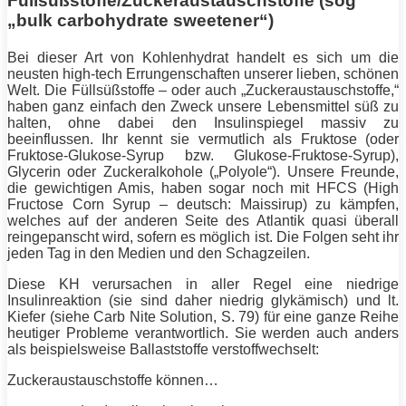
Füllsüßstoffe/Zuckeraustauschstoffe (sog
„bulk carbohydrate sweetener“)
Bei dieser Art von Kohlenhydrat handelt es sich um die
neusten high-tech Errungenschaften unserer lieben, schönen
Welt. Die Füllsüßstoffe – oder auch „Zuckeraustauschstoffe,“
haben ganz einfach den Zweck unsere Lebensmittel süß zu
halten, ohne dabei den Insulinspiegel
massiv
zu
beeinflussen. Ihr kennt sie vermutlich als Fruktose (oder
Fruktose-Glukose-Syrup bzw. Glukose-Fruktose-Syrup),
Glycerin oder Zuckeralkohole („Polyole“). Unsere Freunde,
die gewichtigen Amis, haben sogar noch mit HFCS (High
Fructose Corn Syrup – deutsch: Maissirup) zu kämpfen,
welches auf der anderen Seite des Atlantik quasi überall
reingepanscht wird, sofern es möglich ist. Die Folgen seht ihr
jeden Tag in den Medien und den Schagzeilen.
Diese KH verursachen in aller Regel eine niedrige
Insulinreaktion (sie sind daher niedrig glykämisch) und lt.
Kiefer
(siehe Carb Nite Solution, S. 79) für eine ganze Reihe
heutiger Probleme verantwortlich. Sie werden auch anders
als beispielsweise Ballaststoffe verstoffwechselt:
Zuckeraustauschstoffe können…