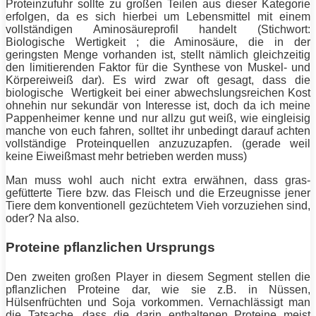
Proteinzufuhr sollte zu großen Teilen aus dieser Kategorie
erfolgen, da es sich hierbei um Lebensmittel mit einem
vollständigen Aminosäureprofil handelt (Stichwort:
Biologische Wertigkeit ; die Aminosäure, die in der
geringsten Menge vorhanden ist, stellt nämlich gleichzeitig
den limitierenden Faktor für die Synthese von Muskel- und
Körpereiweiß dar). Es wird zwar oft gesagt, dass die
biologische Wertigkeit bei einer abwechslungsreichen Kost
ohnehin nur sekundär von Interesse ist, doch da ich meine
Pappenheimer kenne und nur allzu gut weiß, wie eingleisig
manche von euch fahren, solltet ihr unbedingt darauf achten
vollständige Proteinquellen anzuzuzapfen. (gerade weil
keine Eiweißmast mehr betrieben werden muss)
Man muss wohl auch nicht extra erwähnen, dass gras-
gefütterte Tiere bzw. das Fleisch und die Erzeugnisse jener
Tiere dem konventionell gezüchtetem Vieh vorzuziehen sind,
oder? Na also.
Proteine pflanzlichen Ursprungs
Den zweiten großen Player in diesem Segment stellen die
pflanzlichen Proteine dar, wie sie z.B. in Nüssen,
Hülsenfrüchten und Soja vorkommen. Vernachlässigt man
die Tatsache, dass die darin enthaltenen Proteine meist