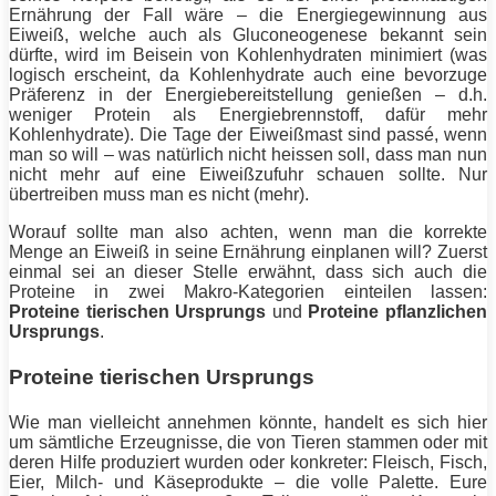
Ernährung der Fall wäre – die Energiegewinnung aus
Eiweiß
, welche auch als Gluconeogenese bekannt sein
dürfte, wird im Beisein von Kohlenhydraten minimiert (was
logisch erscheint, da Kohlenhydrate auch eine bevorzuge
Präferenz in der Energiebereitstellung genießen – d.h.
weniger
Protein
als Energiebrennstoff, dafür mehr
Kohlenhydrate). Die Tage der Eiweißmast sind passé, wenn
man so will – was natürlich nicht heissen soll, dass man nun
nicht mehr auf eine Eiweißzufuhr schauen sollte. Nur
übertreiben muss man es nicht (mehr).
Worauf sollte man also achten, wenn man die korrekte
Menge an
Eiweiß
in seine Ernährung einplanen will? Zuerst
einmal sei an dieser Stelle erwähnt, dass sich auch die
Proteine in zwei Makro-Kategorien einteilen lassen:
Proteine tierischen Ursprungs
und
Proteine pflanzlichen
Ursprungs
.
Proteine tierischen Ursprungs
Wie man vielleicht annehmen könnte, handelt es sich hier
um sämtliche Erzeugnisse, die von Tieren stammen oder mit
deren Hilfe produziert wurden oder konkreter: Fleisch, Fisch,
Eier, Milch- und Käseprodukte – die volle Palette. Eure