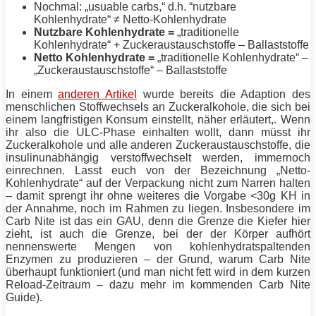
Nochmal: „usuable carbs,“ d.h. “nutzbare
Kohlenhydrate“ ≠ Netto-Kohlenhydrate
Nutzbare Kohlenhydrate =
„traditionelle
Kohlenhydrate“ + Zuckeraustauschstoffe – Ballaststoffe
Netto Kohlenhydrate =
„traditionelle Kohlenhydrate“ –
„Zuckeraustauschstoffe“ – Ballaststoffe
In einem
anderen Artikel
wurde bereits die Adaption des
menschlichen Stoffwechsels an Zuckeralkohole, die sich bei
einem langfristigen Konsum einstellt, näher erläutert,. Wenn
ihr also die ULC-Phase einhalten wollt, dann müsst ihr
Zuckeralkohole und alle anderen Zuckeraustauschstoffe, die
insulinunabhängig verstoffwechselt werden, immernoch
einrechnen. Lasst euch von der Bezeichnung „Netto-
Kohlenhydrate“ auf der Verpackung nicht zum Narren halten
– damit sprengt ihr ohne weiteres die Vorgabe <30g KH in
der Annahme, noch im Rahmen zu liegen. Insbesondere im
Carb Nite ist das ein GAU, denn die Grenze die
Kiefer
hier
zieht, ist auch die Grenze, bei der der Körper aufhört
nennenswerte Mengen von kohlenhydratspaltenden
Enzymen zu produzieren – der Grund, warum Carb Nite
überhaupt funktioniert (und man nicht
fett
wird in dem kurzen
Reload-Zeitraum – dazu mehr im kommenden Carb Nite
Guide).