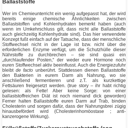
Ballaststoffe
Wer im Chemieunterricht ein wenig aufgepasst hat, der wird
bereits einige chemische Ähnlichkeiten zwischen
Ballaststoffen und Kohlenhydraten bemerkt haben (auch
wenn im Umkehrschluss gilt, dass nicht alle Ballaststoffe
auch gleichzeitig Kohlenhydrate sind). Das hier verwendete
Konzept fußt einfach auf der Tatsache, dass der menschliche
Stoffwechsel
nicht in der Lage ist bzw. nicht über die
erforderlichen Enzyme verfügt, um die Schutzhülle dieser
Nährstoffe zu durchbrechen – sie sind quasi ein
„durchlaufender Posten,“ der weder eure Hormone noch
euren
Stoffwechsel
aktiv beeinflusst. Auch die Energiezufuhr
bleibt
de facto
unberührt. Stattdessen dienen Ballaststoffe
den Bakterien in eurem Darm als Nahrung, wo sie
anschließend fermentieren und z.T. als kurzkettige
Fettsäuren freigesetzt werden. (true story – ihr habt richtig
gelesen: als
Fette
! Aber keine Sorge: von einer
ballaststoffreichen
Diät
ist noch niemand dick geworden)
Ferner halten Ballaststoffe euren Darm auf Trab, binden
Cholesterin
und sorgen dafür, dass der Nahrungsbrei zügig
hinausbefördert wird (Cholesterinhomöostase ; anti-
kanzerogene Wirkung).