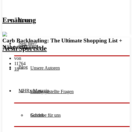
Ernährung
Home
Carb Backloading: The Ultimate Shopping List +
Neu hier?
Nährstoffkunde
von
11764
Blog
Unsere Autoren
18
MHRx Magazin
Häufig gestellte Fragen
Schreibe für uns
Guides