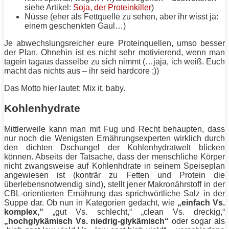
siehe Artikel:
Soja, der Proteinkiller
)
Nüsse (eher als Fettquelle zu sehen, aber ihr wisst ja:
einem geschenkten Gaul…)
Je abwechslungsreicher eure Proteinquellen, umso besser
der Plan. Ohnehin ist es nicht sehr motivierend, wenn man
tagein tagaus dasselbe zu sich nimmt (…jaja, ich weiß. Euch
macht das nichts aus – ihr seid
hardcore
;))
Das Motto hier lautet: Mix it, baby.
Kohlenhydrate
Mittlerweile kann man mit Fug und Recht behaupten, dass
nur noch die Wenigsten Ernährungsexperten wirklich durch
den dichten Dschungel der Kohlenhydratwelt blicken
können. Abseits der Tatsache, dass der menschliche Körper
nicht zwangsweise auf Kohlenhdrate in seinem Speiseplan
angewiesen ist (konträr zu Fetten und
Protein
die
überlebensnotwendig sind), stellt jener Makronährstoff in der
CBL
-orientierten Ernährung das sprichwörtliche Salz in der
Suppe dar. Ob nun in Kategorien gedacht, wie
„einfach Vs.
komplex,“
„gut Vs. schlecht,“ „clean Vs. dreckig,“
„hochglykämisch Vs. niedrig-glykämisch“
oder sogar als