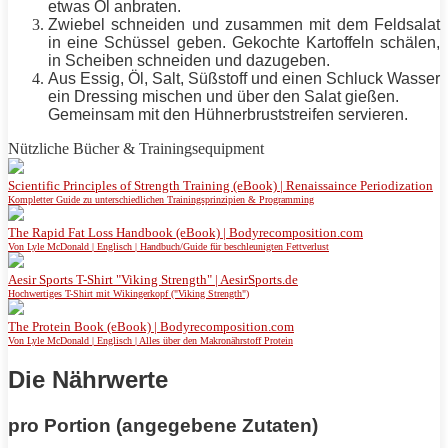
etwas Öl anbraten.
Zwiebel schneiden und zusammen mit dem Feldsalat
in eine Schüssel geben. Gekochte Kartoffeln schälen,
in Scheiben schneiden und dazugeben.
Aus Essig, Öl, Salt, Süßstoff und einen Schluck Wasser
ein Dressing mischen und über den Salat gießen.
Gemeinsam mit den Hühnerbruststreifen servieren.
Nützliche Bücher & Trainingsequipment
Scientific Principles of Strength Training (eBook) | Renaissaince Periodization
Kompletter Guide zu unterschiedlichen Trainingsprinzipien & Programming
The Rapid Fat Loss Handbook (eBook) | Bodyrecomposition.com
Von Lyle McDonald | Englisch | Handbuch/Guide für beschleunigten Fettverlust
Aesir Sports T-Shirt "Viking Strength" | AesirSports.de
Hochwertiges T-Shirt mit Wikingerkopf ("Viking Strength")
The Protein Book (eBook) | Bodyrecomposition.com
Von Lyle McDonald | Englisch | Alles über den Makronährstoff Protein
Die Nährwerte
pro Portion (angegebene Zutaten)