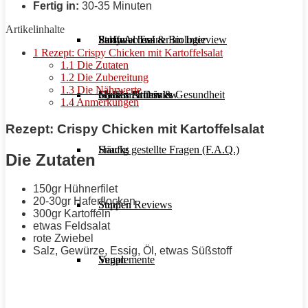
Fertig in:
30-35 Minuten
Artikelinhalte
Stoffwechsel & Biologie
Salate
Personal Trainer im Interview
Early Access
1
Rezept: Crispy Chicken mit Kartoffelsalat
1.1
Die Zutaten
1.2
Die Zubereitung
1.3
Die Nährwerte
Frauen Fitness & Gesundheit
Shakes & Drinks
Gym im Interview
MHRx Archiv
1.4
Anmerkungen
Rezept: Crispy Chicken mit Kartoffelsalat
Häufig gestellte Fragen (F.A.Q.)
Snacks
Die Zutaten
150gr Hühnerfilet
20-30gr Haferflocken
Studien Reviews
Suppen
300gr Kartoffeln
etwas Feldsalat
rote Zwiebel
Salz, Gewürze, Essig, Öl, etwas Süßstoff
Supplemente
Vegan