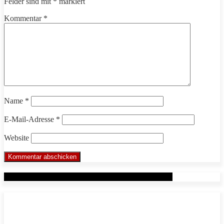
Felder sind mit
*
markiert
Kommentar
*
Name
*
E-Mail-Adresse
*
Website
Werbung: Das WHP System nach Markus Beuter