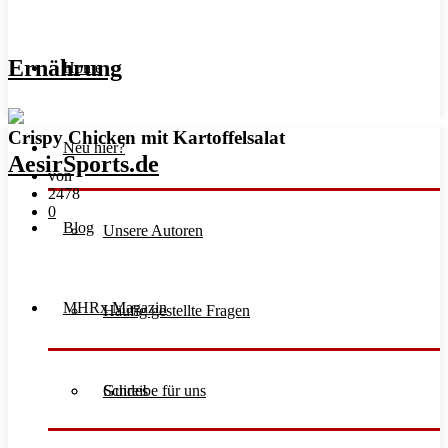
Ernährung
Home
Crispy Chicken mit Kartoffelsalat
Neu hier?
von
2478
0
Blog
Unsere Autoren
MHRx Magazin
Häufig gestellte Fragen
Schreibe für uns
Guides