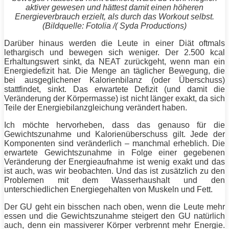
aktiver gewesen und hättest damit einen höheren
Energieverbrauch erzielt, als durch das Workout selbst.
(Bildquelle: Fotolia /( Syda Productions)
Darüber hinaus werden die Leute in einer
Diät
oftmals
lethargisch und bewegen sich weniger. Der 2.500 kcal
Erhaltungswert sinkt, da NEAT zurückgeht, wenn man ein
Energiedefizit hat. Die Menge an täglicher Bewegung, die
bei ausgeglichener Kalorienbilanz (oder Überschuss)
stattfindet, sinkt. Das erwartete Defizit (und damit die
Veränderung der Körpermasse) ist nicht länger exakt, da sich
Teile der Energiebilanzgleichung verändert haben.
Ich möchte hervorheben, dass das genauso für die
Gewichtszunahme und Kalorienüberschuss gilt. Jede der
Komponenten sind veränderlich – manchmal erheblich. Die
erwartete Gewichtszunahme in Folge einer gegebenen
Veränderung der Energieaufnahme ist wenig exakt und das
ist auch, was wir beobachten. Und das ist zusätzlich zu den
Problemen mit dem Wasserhaushalt und den
unterschiedlichen Energiegehalten von
Muskeln
und
Fett
.
Der GU geht ein bisschen nach oben, wenn die Leute mehr
essen und die Gewichtszunahme steigert den GU natürlich
auch, denn ein massiverer Körper verbrennt mehr
Energie
.