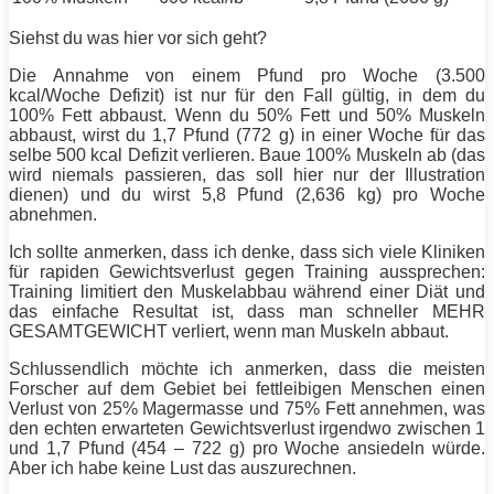
Siehst du was hier vor sich geht?
Die Annahme von einem Pfund pro Woche (3.500
kcal/Woche Defizit) ist nur für den Fall gültig, in dem du
100%
Fett
abbaust. Wenn du 50%
Fett
und 50%
Muskeln
abbaust, wirst du 1,7 Pfund (772 g) in einer Woche für das
selbe 500 kcal Defizit verlieren. Baue 100%
Muskeln
ab (das
wird niemals passieren, das soll hier nur der Illustration
dienen) und du wirst 5,8 Pfund (2,636 kg) pro Woche
abnehmen
.
Ich sollte anmerken, dass ich denke, dass sich viele Kliniken
für rapiden Gewichtsverlust gegen
Training
aussprechen:
Training
limitiert den Muskelabbau während einer
Diät
und
das einfache Resultat ist, dass man
schneller
MEHR
GESAMTGEWICHT verliert, wenn man
Muskeln
abbaut.
Schlussendlich möchte ich anmerken, dass die meisten
Forscher auf dem Gebiet bei fettleibigen Menschen einen
Verlust von 25% Magermasse und 75%
Fett
annehmen, was
den echten erwarteten Gewichtsverlust irgendwo zwischen 1
und 1,7 Pfund (454 – 722 g) pro Woche ansiedeln würde.
Aber ich habe keine Lust das auszurechnen.