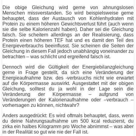
Die obige Gleichung wird gerne von ahnungslosen
Menschen missverstanden. So wird beispielsweise gerne
behauptet, dass der Austausch von Kohlenhydraten mit
Protein
zu einem höheren Gewichtsverlust führt (auch wenn
sie die selbe Kalorienzahl haben). Daher sei die Gleichung
falsch. Sie scheitern allerdings an der Realisierung, dass
Protein
einen höheren TEF hat und es damit den Teil des
Energieverbrauchs beeinflusst. Sie scheinen die Seiten der
Gleichung in diesem Fall jedoch unabhängig voneinander zu
betrachten – was schlicht und ergreifend falsch ist.
Dennoch wird die Gültigkeit der Energiebilanzgleichung
gerne in Frage gestellt, da sich eine Veränderung der
Energieaufnahme bzw. des -verbrauchs nicht wie erwartet
auf die Körpermasse auswirkt. Ausgestattet mit der obigen
Gleichung, solltest du ja wohl in der Lage sein die
Veränderung der Körpermasse – aufgrund von
Veränderungen der Kalorienaufnahme oder –verbrauch –
vorhersagen zu können, nichtwahr?
Anders ausgedrückt: Es wird oftmals behauptet, dass, wenn
du deine Nahrungsaufnahme um 500 kcal reduzierst, du
zirka ein halbes Kilogramm pro Woche abnimmst – was aber
in der Realität so gut wie nie der Fall ist.