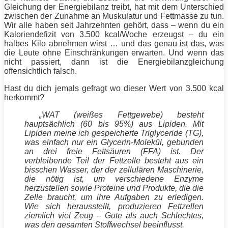
Gleichung der Energiebilanz treibt, hat mit dem Unterschied
zwischen der Zunahme an Muskulatur und Fettmasse zu tun.
Wir alle haben seit Jahrzehnten gehört, dass – wenn du ein
Kaloriendefizit von 3.500 kcal/Woche erzeugst – du ein
halbes Kilo
abnehmen
wirst … und das genau ist das, was
die Leute ohne Einschränkungen erwarten. Und wenn das
nicht passiert, dann ist die Energiebilanzgleichung
offensichtlich falsch.
Hast du dich jemals gefragt wo dieser Wert von 3.500 kcal
herkommt?
„WAT (weißes Fettgewebe) besteht
hauptsächlich (60 bis 95%) aus Lipiden. Mit
Lipiden meine ich gespeicherte Triglyceride (TG),
was einfach nur ein Glycerin-Molekül, gebunden
an drei freie Fettsäuren (FFA) ist. Der
verbleibende Teil der Fettzelle besteht aus ein
bisschen Wasser, der der zellulären Maschinerie,
die nötig ist, um verschiedene Enzyme
herzustellen sowie Proteine und Produkte, die die
Zelle braucht, um ihre Aufgaben zu erledigen.
Wie sich herausstellt, produzieren Fettzellen
ziemlich viel Zeug – Gute als auch Schlechtes,
was den gesamten
Stoffwechsel
beeinflusst.