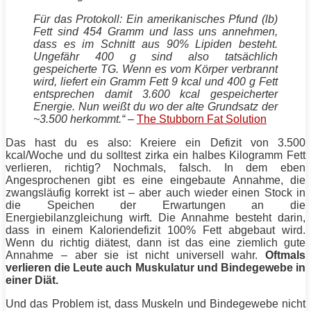
Für das Protokoll: Ein amerikanisches Pfund (lb)
Fett
sind 454 Gramm und lass uns annehmen,
dass es im Schnitt aus 90% Lipiden besteht.
Ungefähr 400 g sind also tatsächlich
gespeicherte TG. Wenn es vom Körper verbrannt
wird, liefert ein Gramm
Fett
9 kcal und 400 g
Fett
entsprechen damit 3.600 kcal gespeicherter
Energie
. Nun weißt du wo der alte Grundsatz der
~3.500 herkommt.“
–
The Stubborn Fat Solution
Das hast du es also: Kreiere ein Defizit von 3.500
kcal/Woche und du solltest zirka ein halbes Kilogramm
Fett
verlieren, richtig? Nochmals, falsch. In dem eben
Angesprochenen gibt es eine eingebaute Annahme, die
zwangsläufig korrekt ist – aber auch wieder einen Stock in
die Speichen der Erwartungen an die
Energiebilanzgleichung wirft. Die Annahme besteht darin,
dass in einem Kaloriendefizit 100%
Fett
abgebaut wird.
Wenn du richtig diätest, dann ist das eine ziemlich gute
Annahme – aber sie ist nicht universell wahr.
Oftmals
verlieren die Leute auch Muskulatur und Bindegewebe in
einer
Diät
.
Und das Problem ist, dass
Muskeln
und Bindegewebe nicht