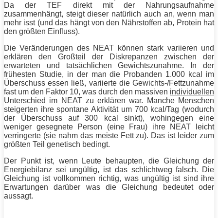
Da der TEF direkt mit der Nahrungsaufnahme
zusammenhängt, steigt dieser natürlich auch an, wenn man
mehr isst (und das hängt von den Nährstoffen ab,
Protein
hat
den größten Einfluss).
Die Veränderungen des NEAT können stark variieren und
erklären den Großteil der Diskrepanzen zwischen der
erwarteten und tatsächlichen Gewichtszunahme. In der
frühesten Studie, in der man die Probanden 1.000 kcal im
Überschuss essen ließ, variierte die Gewichts-/Fettzunahme
fast um den Faktor 10, was durch den massiven
individuellen
Unterschied im NEAT zu erklären war. Manche Menschen
steigerten ihre spontane Aktivität um 700 kcal/Tag (wodurch
der Überschuss auf 300 kcal sinkt), wohingegen eine
weniger gesegnete Person (eine Frau) ihre NEAT leicht
verringerte (sie nahm das meiste
Fett
zu). Das ist leider zum
größten Teil genetisch bedingt.
Der Punkt ist, wenn Leute behaupten, die Gleichung der
Energiebilanz sei ungültig, ist das schlichtweg falsch. Die
Gleichung ist vollkommen richtig, was ungültig ist sind ihre
Erwartungen darüber was die Gleichung bedeutet oder
aussagt.