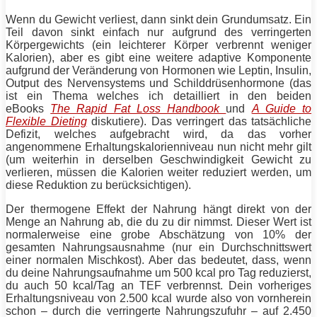
Wenn du Gewicht verliest, dann sinkt dein Grundumsatz. Ein
Teil davon sinkt einfach nur aufgrund des verringerten
Körpergewichts (ein leichterer Körper verbrennt weniger
Kalorien), aber es gibt eine weitere adaptive Komponente
aufgrund der Veränderung von Hormonen wie Leptin, Insulin,
Output des Nervensystems und Schilddrüsenhormone (das
ist ein Thema welches ich detailliert in den beiden
eBooks
The Rapid Fat Loss Handbook
und
A Guide to
Flexible Dieting
diskutiere). Das verringert das tatsächliche
Defizit, welches aufgebracht wird, da das vorher
angenommene Erhaltungskalorienniveau nun nicht mehr gilt
(um weiterhin in derselben Geschwindigkeit Gewicht zu
verlieren, müssen die Kalorien weiter reduziert werden, um
diese Reduktion zu berücksichtigen).
Der thermogene Effekt der Nahrung hängt direkt von der
Menge an Nahrung ab, die du zu dir nimmst. Dieser Wert ist
normalerweise eine grobe Abschätzung von 10% der
gesamten Nahrungsausnahme (nur ein Durchschnittswert
einer normalen Mischkost). Aber das bedeutet, dass, wenn
du deine Nahrungsaufnahme um 500 kcal pro Tag reduzierst,
du auch 50 kcal/Tag an TEF verbrennst. Dein vorheriges
Erhaltungsniveau von 2.500 kcal wurde also von vornherein
schon – durch die verringerte Nahrungszufuhr – auf 2.450