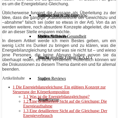
es um die Energiebilanz-Gleichung.
Üblicherweise fungiert die Aussage als Überleitung zu der
Stoffwechsel & Biologie
Salate
Personal Trainer im Interview
Early Access
Idee, dass die gängige „Kalorientheorie der Gewichtszu und
–abnahme“ falsch sei (oder so etwas in der Art). Von da an
werden weitere, noch absurdere Konzepte abgeleitet, die ich
dir an dieser Stelle ersparen möchte.
Frauen Fitness & Gesundheit
Shakes & Drinks
Gym im Interview
MHRx Archiv
In diesem Artikel werde ich mein Bestes geben, um ein
wenig Licht ins Dunkel zu bringen und zu klären, was die
Energiebilanzgleichung tut und was sie nicht tut – und wieso
jene Personen, die keine Ahnung haben wovon sie da
Häufig gestellte Fragen (F.A.Q.)
Snacks
überhaupt reden, es nicht verstehen. Hoffentlich können wir
die Diskussionen zu diesem Thema damit ein und für allemal
beenden.
Artikelinhalte
Studien Reviews
Suppen
1
Die Energiebilanzgleichung: Ein gültiges Konzept zur
Steuerung der Körperkomposition
1.1
Was ist die Energiebilanzgleichung?
Supplemente
Vegan
1.2
Eine detailliertere Sicht auf die Gleichung: Die
Energieaufnahme
1.3
Eine detailliertere Sicht auf die Gleichung: Der
Energieverbrauch