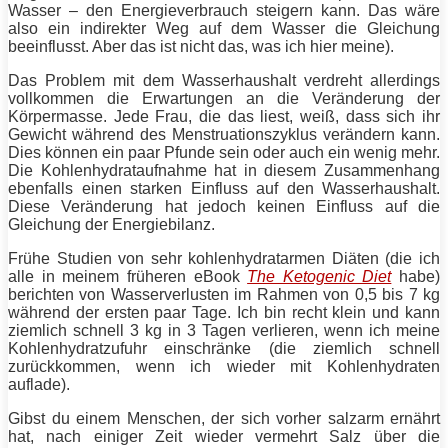
Wasser – den Energieverbrauch steigern kann. Das wäre
also ein indirekter Weg auf dem Wasser die Gleichung
beeinflusst. Aber das ist nicht das, was ich hier meine).
Das Problem mit dem Wasserhaushalt verdreht allerdings
vollkommen die Erwartungen an die Veränderung der
Körpermasse. Jede Frau, die das liest, weiß, dass sich ihr
Gewicht während des Menstruationszyklus verändern kann.
Dies können ein paar Pfunde sein oder auch ein wenig mehr.
Die Kohlenhydrataufnahme hat in diesem Zusammenhang
ebenfalls einen starken Einfluss auf den Wasserhaushalt.
Diese Veränderung hat jedoch keinen Einfluss auf die
Gleichung der Energiebilanz.
Frühe Studien von sehr kohlenhydratarmen Diäten (die ich
alle in meinem früheren eBook
The Ketogenic Diet
habe)
berichten von Wasserverlusten im Rahmen von 0,5 bis 7 kg
während der ersten paar Tage. Ich bin recht klein und kann
ziemlich schnell 3 kg in 3 Tagen verlieren, wenn ich meine
Kohlenhydratzufuhr einschränke (die ziemlich schnell
zurückkommen, wenn ich wieder mit Kohlenhydraten
auflade).
Gibst du einem Menschen, der sich vorher salzarm ernährt
hat, nach einiger Zeit wieder vermehrt Salz über die