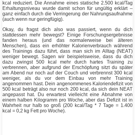
kcal reduziert. Die Annahme eines statische 2.500 kcal/Tag
Erhaltungsniveau wurde damit schon für ungültig erklärt –
ganz einfach durch die Verringerung der Nahrungsaufnahme
(auch wenn nur geringfügig).
Okay, du fragst dich also was passiert, wenn du dich
stattdessen mehr bewegst? Einige Forschungsergebnisse
fanden heraus (und das normalerweise bei älteren
Menschen), dass ein erhöhter Kalorienverbrauch während
des Trainings dazu führt, dass man sich im Alltag (NEAT)
weniger bewegt. Sagen wir beispielsweise, dass du dich
dazu zwingst 500 kcal mehr durch hartes
Training
zu
verbrennen, aber aufgrund der Erschöpfung sitzt du später
am Abend nur noch auf der Couch und verbrennst 300 kcal
weniger, als du vor dem Einbau von mehr
Training
angenommen hast. Dein angenommenes Kaloriendefizit von
500 kcal beträgt also nur noch 200 kcal, da sich dein NEAT
angepasst hat. Du erwartest vielleicht eine Abnahme von
einem halben Kilogramm pro Woche, aber das Defizit ist in
Wahrheit nur halb so groß (200 kcal/Tag * 7 Tage = 1.400
kcal = 0,2 kg
Fett
pro Woche).