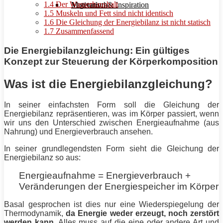
1.4
Der Wasserhaushalt
Motivation & Inspiration
Vegetarisch
1.5
Muskeln und Fett sind nicht identisch
1.6
Die Gleichung der Energiebilanz ist nicht statisch
1.7
Zusammenfassend
Die Energiebilanzgleichung: Ein gültiges
Konzept zur Steuerung der Körperkomposition
Was ist die Energiebilanzgleichung?
In seiner einfachsten Form soll die Gleichung der
Energiebilanz repräsentieren, was im Körper passiert, wenn
wir uns den Unterschied zwischen Energieaufnahme (aus
Nahrung) und Energieverbrauch ansehen.
In seiner grundlegendsten Form sieht die Gleichung der
Energiebilanz so aus:
Energieaufnahme = Energieverbrauch +
Veränderungen der Energiespeicher im Körper
Basal gesprochen ist dies nur eine Wiederspiegelung der
Thermodynamik,
da
Energie
weder erzeugt, noch zerstört
werden kann
. Alles muss auf die eine oder andere Art und