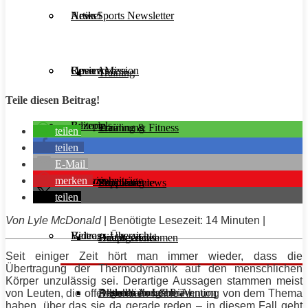
Aesir Sports Newsletter
Artikel
News
Unsere Mission
Reviews
Open Access
Training
Teile diesen Beitrag!
Rezepte
Editorials
Ernährung
Training & Fitness
teilen
teilen
E-Mail
merken
Interviews
Magazinbeiträge
Supplemente
Ernährung
Produktreviews
teilen
Von
Lyle
McDonald
| Benötigte Lesezeit: 14 Minuten |
Videos
Beitrags-Übersicht
Diät & Abnehmen
Buchreviews
Hauptgerichte
Seit einiger Zeit hört man immer wieder, dass die
Übertragung der Thermodynamik auf den menschlichen
Körper unzulässig sei. Derartige Aussagen stammen meist
Regeneration & Prävention
Desserts
Athleten im Interview
Aktuelle Ausgabe
von Leuten, die offensichtlich keine Ahnung von dem Thema
haben, über das sie da gerade reden – in diesem Fall geht