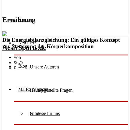
Ernährung
Home
Die Energiebilanzgleichung: Ein gültiges Konzept
Neu hier?
zur Steuerung der Körperkomposition
von
9675
Blog
Unsere Autoren
0
MHRx Magazin
Häufig gestellte Fragen
Schreibe für uns
Guides