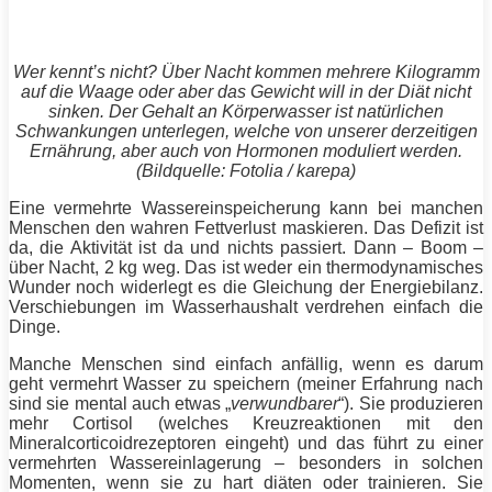
Wer kennt’s nicht? Über Nacht kommen mehrere Kilogramm
auf die Waage oder aber das Gewicht will in der
Diät
nicht
sinken. Der Gehalt an Körperwasser ist natürlichen
Schwankungen unterlegen, welche von unserer derzeitigen
Ernährung, aber auch von Hormonen moduliert werden.
(Bildquelle: Fotolia / karepa)
Eine vermehrte Wassereinspeicherung kann bei manchen
Menschen den wahren Fettverlust maskieren. Das Defizit ist
da, die Aktivität ist da und nichts passiert. Dann – Boom –
über Nacht, 2 kg weg. Das ist weder ein thermodynamisches
Wunder noch widerlegt es die Gleichung der Energiebilanz.
Verschiebungen im Wasserhaushalt verdrehen einfach die
Dinge.
Manche Menschen sind einfach anfällig, wenn es darum
geht vermehrt Wasser zu speichern (meiner Erfahrung nach
sind sie mental auch etwas „
verwundbarer
“). Sie produzieren
mehr Cortisol (welches Kreuzreaktionen mit den
Mineralcorticoidrezeptoren eingeht) und das führt zu einer
vermehrten Wassereinlagerung – besonders in solchen
Momenten, wenn sie zu hart diäten oder trainieren. Sie