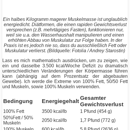
Ein halbes Kilogramm magerer
Muskelmasse
ist unglaublich
energiedicht. Diätformen, die einen rapiden Gewichtsverlust
versprechen (z.B. mehrtägiges Fasten), funktionieren nur,
weil sie u.a. den Wasserhaushalt manipulieren und einen
erhöhten Abbau von Muskulatur zur Folge haben. In der
Praxis ist es jedoch nie so, dass du ausschließlich
Fett
oder
Muskulatur verlierst. (Bildquelle: Fotolia / Andrey Starostin)
Lass es mich mathematisch ausdrücken, um zu zeigen, wie
ein und dasselbe 3.500 kcal/Woche Defizit zu dramatisch
unterschiedlichen Veränderungen der Körpermasse führen
kann (abhängig auf dem Prozentsatz der abgebauten
Gewebe). Ich werde die Extreme von 100%
Fett
, 50/50
Fett
und
Muskeln
, sowie 100%
Muskeln
verwenden.
Gesamter
Bedingung
Energiegehalt
Gewichtsverlust
100%
Fett
3500 kcal/lb
1 Pfund (454 g)
50%
Fett
/ 50%
2050 kcal/lb
1,7 Pfund (772 g)
Muskeln
100%
Muskeln
600 kcal/lb
5,8 Pfund (2636 g)