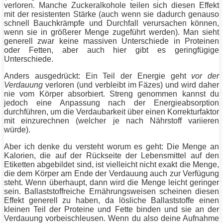
verloren. Manche Zuckeralkohole teilen sich diesen Effekt
mit der resistenten Stärke (auch wenn sie dadurch genauso
schnell Bauchkrämpfe und Durchfall verursachen können,
wenn sie in größerer Menge zugeführt werden). Man sieht
generell zwar keine massiven Unterschiede in Proteinen
oder Fetten, aber auch hier gibt es geringfügige
Unterschiede.
Anders ausgedrückt: Ein Teil der
Energie
geht
vor der
Verdauung
verloren (und verbleibt im Fäzes) und wird daher
nie vom Körper absorbiert. Streng genommen kannst du
jedoch eine Anpassung nach der Energieabsorption
durchführen, um die Verdaubarkeit über einen Korrekturfaktor
mit einzurechnen (welcher je nach Nährstoff variieren
würde).
Aber ich denke du versteht worum es geht: Die Menge an
Kalorien, die auf der Rückseite der Lebensmittel auf den
Etiketten abgebildet sind, ist vielleicht nicht exakt die Menge,
die dem Körper am Ende der Verdauung auch zur Verfügung
steht. Wenn überhaupt, dann wird die Menge leicht geringer
sein. Ballaststoffreiche Ernährungsweisen scheinen diesen
Effekt generell zu haben, da lösliche Ballaststoffe einen
kleinen Teil der Proteine und
Fette
binden und sie an der
Verdauung vorbeischleusen. Wenn du also deine Aufnahme