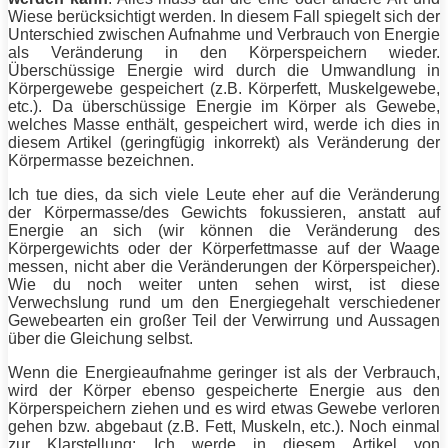
Wiese berücksichtigt werden. In diesem Fall spiegelt sich der
Unterschied zwischen Aufnahme und Verbrauch von
Energie
als Veränderung in den Körperspeichern wieder.
Überschüssige
Energie
wird durch die Umwandlung in
Körpergewebe gespeichert (z.B.
Körperfett
, Muskelgewebe,
etc.). Da überschüssige
Energie
im Körper als Gewebe,
welches
Masse
enthält, gespeichert wird, werde ich dies in
diesem Artikel (geringfügig inkorrekt) als Veränderung der
Körpermasse bezeichnen.
Ich tue dies, da sich viele Leute eher auf die Veränderung
der Körpermasse/des Gewichts fokussieren, anstatt auf
Energie
an sich (wir können die Veränderung des
Körpergewichts oder der Körperfettmasse auf der Waage
messen, nicht aber die Veränderungen der Körperspeicher).
Wie du noch weiter unten sehen wirst, ist diese
Verwechslung rund um den Energiegehalt verschiedener
Gewebearten ein großer Teil der Verwirrung und Aussagen
über die Gleichung selbst.
Wenn die Energieaufnahme geringer ist als der Verbrauch,
wird der Körper ebenso gespeicherte
Energie
aus den
Körperspeichern ziehen und es wird etwas Gewebe verloren
gehen bzw. abgebaut (z.B.
Fett
,
Muskeln
, etc.). Noch einmal
zur Klarstellung: Ich werde in diesem Artikel von