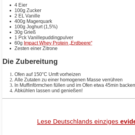
4 Eier
100g Zucker
2 EL Vanille
400g Magerquark
100g Joghurt (1,5%)
30g Grieß
1 Pck Vanillepuddingpulver
60g
Impact Whey Protein „Erdbeere“
Zesten einer Zitrone
Die Zubereitung
Ofen auf 150°C Umft vorheizen
Alle Zutaten zu einer homogenen
Masse
verrühren
In Muffinförmchen füllen und im Ofen etwa 45min backe
Abkühlen lassen und genießen!
Lese Deutschlands
einziges
evid