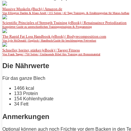
Massive Muskeln (Buch) | Amazon.de
Von Ellington Darden & Klaus Arndt | 115 Seiten | 42 Tage Trainings- & Ernährungsplan für Masse-Aufbau
Scientific Principles of Strength Training (eBook) | Renaissaince Periodization
Kompletter Guide zu unterschiedlichen Trainingsprinzipien & Programming
The Rapid Fat Loss Handbook (eBook) | Bodyrecomposition.com
Von Lyle McDonald | Englisch | Handbuch/Guide für beschleunigten Fettverlust
Schneller, breiter, stärker (eBook) | Taeger Fitness
Von Frank Taeger | 750 Seiten | Umfassende Bibel fürs Training mit Bonusmaterial
Die Nährwerte
Für das ganze Blech
1466 kcal
133
Protein
154 Kohlenhydrate
34
Fett
Anmerkungen
Optional können auch noch Früchte vor dem Backen in den Te