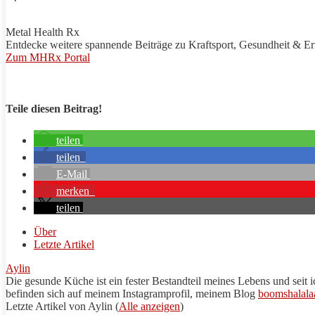
Metal Health Rx
Entdecke weitere spannende Beiträge zu
Kraftsport
, Gesundheit & E
Zum MHRx Portal
Teile diesen Beitrag!
teilen
teilen
E-Mail
merken
teilen
Über
Letzte Artikel
Aylin
Die gesunde Küche ist ein fester Bestandteil meines Lebens und seit i
befinden sich auf meinem Instagramprofil, meinem Blog
boomshalala
Letzte Artikel von Aylin
(
Alle anzeigen
)