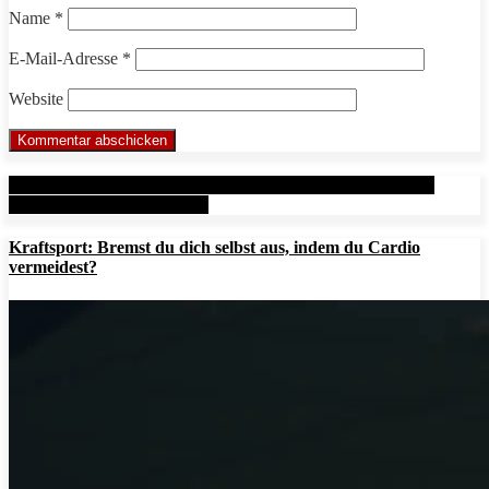
Name
*
E-Mail-Adresse
*
Website
Aus unserem Mitgliedbereich: Metal Health Rx (MHRx) -
powered by AesirSports.de
Kraftsport: Bremst du dich selbst aus, indem du Cardio
vermeidest?