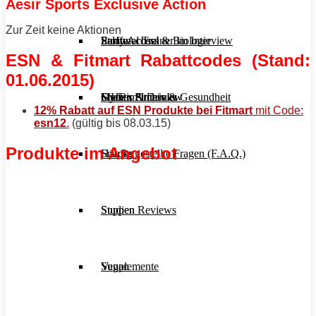
Aesir Sports Exclusive Action
Zur Zeit keine Aktionen
Stoffwechsel & Biologie
Salate
Personal Trainer im Interview
Early Access
ESN & Fitmart
Rabattcodes (Stand:
01.06.2015)
Frauen Fitness & Gesundheit
Shakes & Drinks
Gym im Interview
MHRx Archiv
12% Rabatt auf ESN Produkte bei Fitmart
mit Code:
esn12
.
(gültig bis 08.03.15)
Produkte im Angebot
Häufig gestellte Fragen (F.A.Q.)
Snacks
Studien Reviews
Suppen
Supplemente
Vegan