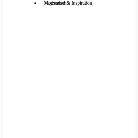
Motivation & Inspiration
Vegetarisch