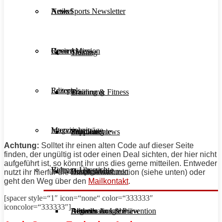
Aesir Sports Newsletter
Artikel
News
Unsere Mission
Reviews
Open Access
Training
Rezepte
Editorials
Ernährung
Training & Fitness
Interviews
Magazinbeiträge
Supplemente
Ernährung
Produktreviews
Achtung:
Solltet ihr einen alten Code auf dieser Seite
finden, der ungültig ist oder einen Deal sichten, der hier nicht
aufgeführt ist, so könnt ihr uns dies gerne mitteilen. Entweder
Videos
Beitrags-Übersicht
Diät & Abnehmen
Buchreviews
Hauptgerichte
nutzt ihr hierfür die Kommentarfunktion (siehe unten) oder
geht den Weg über den
Mailkontakt
.
[spacer style=“1″ icon=“none“ color=“333333″
iconcolor=“333333″]
Regeneration & Prävention
Desserts
Athleten im Interview
Aktuelle Ausgabe