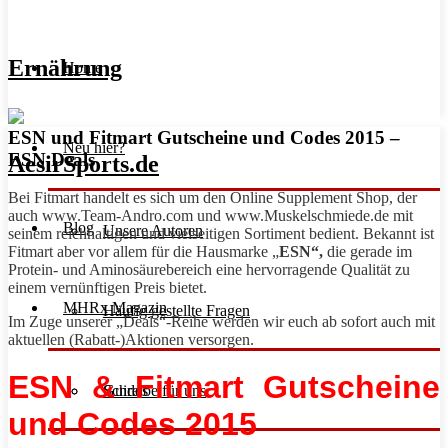
Ernährung
Home
ESN und Fitmart Gutscheine und Codes 2015 –
Neu hier?
ESN Deals
Bei Fitmart handelt es sich um den Online Supplement Shop, der
auch www.Team-Andro.com und www.Muskelschmiede.de mit
Blog
Unsere Autoren
seinem reichhaltigen und vielseitigen Sortiment bedient. Bekannt ist
Fitmart aber vor allem für die Hausmarke „
ESN“,
die gerade im
Protein- und Aminosäurebereich eine hervorragende Qualität zu
einem vernünftigen Preis bietet.
MHRx Magazin
Häufig gestellte Fragen
Im Zuge unserer „Deals“-Reihe werden wir euch ab sofort auch mit
aktuellen (Rabatt-)Aktionen versorgen.
ESN & Fitmart Gutscheine
Schreibe für uns
Guides
und Codes 2015