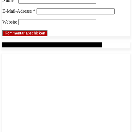
Name
*
E-Mail-Adresse
*
Website
Werbung: Das WHP System nach Markus Beuter