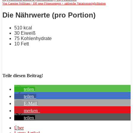
Von Carmine Stillitano | 100 neue Fitnessrezepte + zahlreiche Variationsmöglichkeiten
Die Nährwerte (pro Portion)
510 kcal
30
Eiweiß
75 Kohlenhydrate
10
Fett
Teile diesen Beitrag!
teilen
teilen
E-Mail
merken
teilen
Über