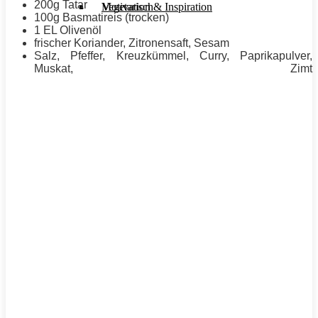
200g Tatar
Motivation & Inspiration
Vegetarisch
100g Basmatireis (trocken)
1 EL Olivenöl
frischer Koriander, Zitronensaft, Sesam
Salz, Pfeffer, Kreuzkümmel, Curry, Paprikapulver,
Muskat, Zimt