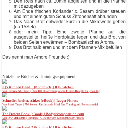
Den Reis nach ca. 10min abgießen und in die Pfanne
mit dazugeben
Am Ende frischen Koriander & Sesam drüber streuen
und mit einem guten Schuss Zitronensaft abrunden
Das Naan Brot entweder kurz in die Mikrowelle geben
(ca 15Sek)
oder mein Tipp: Eine zweite Pfanne auf die
ausgestellte, heiße Herdplatte legen und das Brot von
beiden Seiten erwärmen – Bombastisches Aroma
Das Brot halbieren und mit dem Pfannen-Mix befüllen
Das nennt man Amore Freunde :)
Nützliche Bücher & Trainingsequipment
IQ's Kitchen Band 1 (Kochbuch) | IQ's Kitchen
Von Carmine Stillitano | Über 100 abwechslungsreiche Fitness-Rezepte für jeden Tag
Schneller, breiter, stärker (eBook) | Taeger Fitness
Von Frank Taeger | 750 Seiten | Umfassende Bibel fürs Training mit Bonusmaterial
The Protein Book (eBook) | Bodyrecomposition.com
Von Lyle McDonald | Englisch | Alles über den Makronährstoff Protein
IQ's Kitchen Band 2 (Kochbuch) | IQ's Kitchen