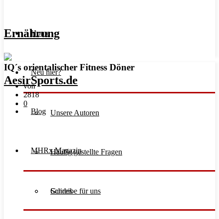
Ernährung
Home
IQ´s orientalischer Fitness Döner
Neu hier?
von
2818
0
Blog
Unsere Autoren
MHRx Magazin
Häufig gestellte Fragen
Schreibe für uns
Guides