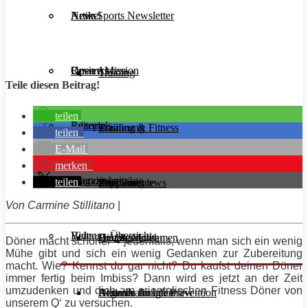
Aesir Sports Newsletter
Artikel
News
Unsere Mission
Reviews
Open Access
Training
Teile diesen Beitrag!
teilen
Rezepte
Editorials
Ernährung
Training & Fitness
teilen
E-Mail
merken
Interviews
Magazinbeiträge
teilen
Supplemente
Ernährung
Produktreviews
Von
Carmine
Stillitano
|
Videos
Beitrags-Übersicht
Diät & Abnehmen
Buchreviews
Hauptgerichte
Döner macht schöner – jedenfalls, wenn man sich ein wenig
Mühe gibt und sich ein wenig Gedanken zur Zubereitung
macht. Wie? Kennst du gar nicht? Du kaufst deinen Döner
immer fertig beim Imbiss? Dann wird es jetzt an der Zeit
umzudenken und dich am orientalischen Fitness Döner von
Regeneration & Prävention
Desserts
Athleten im Interview
Aktuelle Ausgabe
unserem Q‘ zu versuchen.