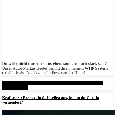
Du willst nicht nur stark aussehen, sondern auch stark sein?
Unser Autor Markus Beuter verhilft dir mit seinem
WHP System
(erhältlich als eBook) zu mehr Power an der Hantel!
Aktuelle Beiträge: Metal Health Rx (MHRx) - powered by
AesirSports.de
Kraftsport: Bremst du dich selbst aus, indem du Cardio
vermeidest?