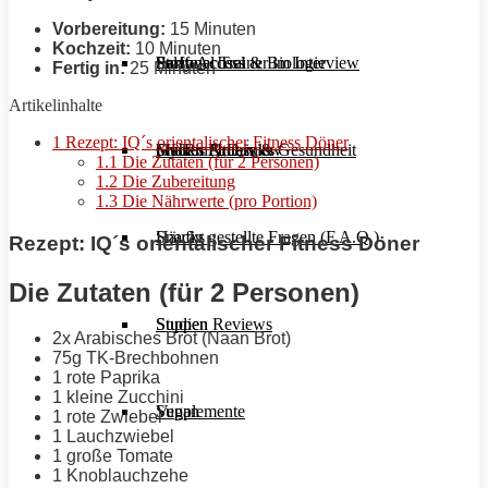
Vorbereitung:
15 Minuten
Kochzeit:
10 Minuten
Stoffwechsel & Biologie
Salate
Personal Trainer im Interview
Early Access
Fertig in:
25 Minuten
Artikelinhalte
1
Rezept: IQ´s orientalischer Fitness Döner
Frauen Fitness & Gesundheit
Shakes & Drinks
Gym im Interview
MHRx Archiv
1.1
Die Zutaten (für 2 Personen)
1.2
Die Zubereitung
1.3
Die Nährwerte (pro Portion)
Häufig gestellte Fragen (F.A.Q.)
Snacks
Rezept: IQ´s orientalischer Fitness Döner
Die Zutaten (für 2 Personen)
Studien Reviews
Suppen
2x Arabisches Brot (Naan Brot)
75g TK-Brechbohnen
1 rote Paprika
1 kleine Zucchini
Supplemente
Vegan
1 rote Zwiebel
1 Lauchzwiebel
1 große Tomate
1 Knoblauchzehe