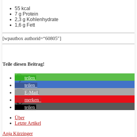
55 kcal
7 g
Protein
2,3 g Kohlenhydrate
1,6 g
Fett
[wpautbox authorid=“60805″]
Teile diesen Beitrag!
teilen
teilen
E-Mail
merken
teilen
Über
Letzte Artikel
Anja Kürzinger