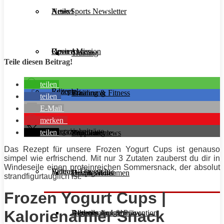
Aesir Sports Newsletter
Artikel
News
Unsere Mission
Reviews
Open Access
Training
Teile diesen Beitrag!
teilen
Rezepte
Editorials
Ernährung
Training & Fitness
teilen
E-Mail
merken
Interviews
Magazinbeiträge
teilen
Supplemente
Ernährung
Produktreviews
Das
Rezept
für unsere Frozen Yogurt Cups ist genauso
simpel wie erfrischend. Mit nur 3 Zutaten zauberst du dir in
Windeseile einen proteinreichen Sommersnack, der absolut
Videos
Beitrags-Übersicht
Diät & Abnehmen
Buchreviews
Hauptgerichte
strandfigurtauglich ist.
Frozen Yogurt Cups |
Kalorienarmer Snack
Regeneration & Prävention
Desserts
Athleten im Interview
Aktuelle Ausgabe