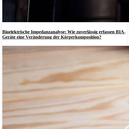
Bioelektrische Impedanzanalyse: Wie zuverlässig erfassen BIA-
Geräte eine Veränderung der Körperkomposition?