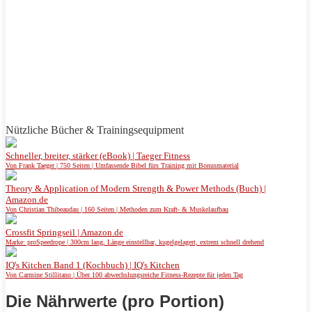
Nützliche Bücher & Trainingsequipment
Schneller, breiter, stärker (eBook) | Taeger Fitness
Von Frank Taeger | 750 Seiten | Umfassende Bibel fürs Training mit Bonusmaterial
Theory & Application of Modern Strength & Power Methods (Buch) |
Amazon.de
Von Christian Thibeaudau | 160 Seiten | Methoden zum Kraft- & Muskelaufbau
Crossfit Springseil | Amazon.de
Marke: proSpeedrope | 300cm lang, Länge einstellbar, kugelgelagert, extrem schnell drehend
IQ's Kitchen Band 1 (Kochbuch) | IQ's Kitchen
Von Carmine Stillitano | Über 100 abwechslungsreiche Fitness-Rezepte für jeden Tag
Die Nährwerte (pro Portion)