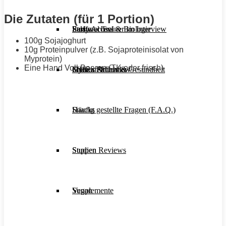
Die Zutaten (für 1 Portion)
Stoffwechsel & Biologie
Salate
Personal Trainer im Interview
Early Access
100g Sojajoghurt
10g Proteinpulver (z.B. Sojaproteinisolat von
Myprotein)
Eine Hand Voll Beeren (TK oder frisch)
Frauen Fitness & Gesundheit
Shakes & Drinks
Gym im Interview
MHRx Archiv
Häufig gestellte Fragen (F.A.Q.)
Snacks
Studien Reviews
Suppen
Supplemente
Vegan