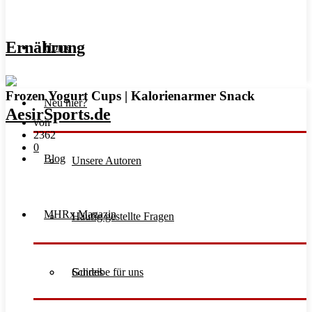
Ernährung
Home
Frozen Yogurt Cups | Kalorienarmer Snack
Neu hier?
von
2362
0
Blog
Unsere Autoren
MHRx Magazin
Häufig gestellte Fragen
Schreibe für uns
Guides