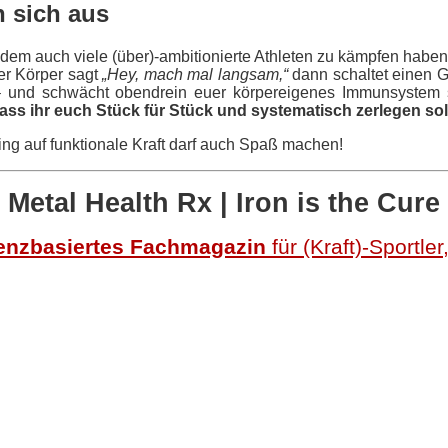
n sich aus
t dem auch viele (über)-ambitionierte Athleten zu kämpfen haben
er Körper sagt
„Hey, mach mal langsam,“
dann schaltet einen Ga
l – und schwächt obendrein euer körpereigenes Immunsystem si
dass ihr euch Stück für Stück und systematisch zerlegen soll
ing
auf funktionale Kraft darf auch Spaß machen!
Metal Health Rx
| Iron is the Cure
enzbasiertes Fachmagazin
für (Kraft)-Sportle