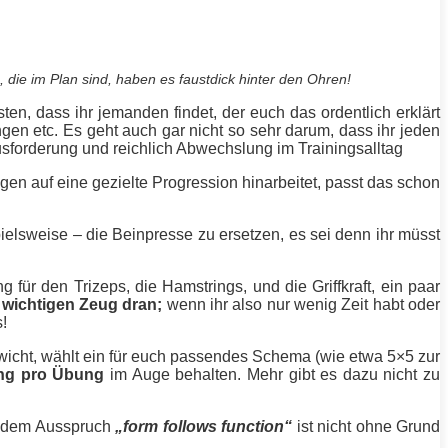
, die im Plan sind, haben es faustdick hinter den Ohren!
en, dass ihr jemanden findet, der euch das ordentlich erklärt
gen etc. Es geht auch gar nicht so sehr darum, dass ihr jeden
rausforderung und reichlich Abwechslung im Trainingsalltag
gen
auf eine gezielte Progression hinarbeitet, passt das schon
pielsweise – die Beinpresse zu ersetzen, es sei denn ihr müsst
ng für den
Trizeps
, die Hamstrings, und die Griffkraft, ein paar
 wichtigen Zeug dran;
wenn ihr also nur wenig Zeit habt oder
s!
wicht, wählt ein für euch passendes Schema (wie etwa 5×5 zur
ung pro Übung
im Auge behalten. Mehr gibt es dazu nicht zu
an dem Ausspruch
„form follows function“
ist nicht ohne Grund