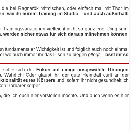
r, die bei Ragnarök mitmischen, oder einfach mal mit
Thor
im
en, wie ihr eurem
Training
im Studio – und auch außerhalb
rainingsvariationen vielleicht nicht so ganz euer Ding sein,
en, werden sicher etwas für sich daraus mitnehmen können
.
on fundamentaler Wichtigkeit ist und folglich auch noch einmal
 oder wo auch immer ihr das Eisen zu biegen
pflegt
–
lasst ihr so
 sollte sich der
Fokus auf einige ausgewählte
Übungen
). Wahrlich! Oder glaubt ihr, der gute Heimdall curlt an der
tionalität eures Körpers
und, sofern ihr nicht gesundheitlich
rken Barbarenkörper.
n, die ich euch hier vorstellen möchte. Und auch wenn es hier