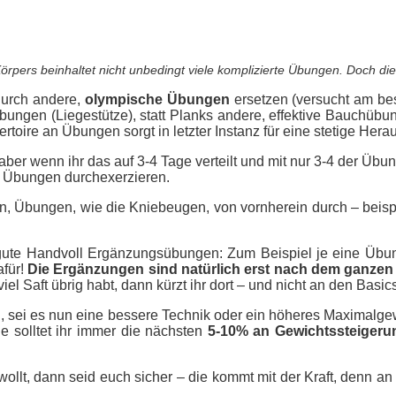
örpers beinhaltet nicht unbedingt viele komplizierte
Übungen
. Doch die
durch andere,
olympische
Übungen
ersetzen (versucht am best
ungen (Liegestütze), statt Planks andere, effektive Bauchübun
ertoire an
Übungen
sorgt in letzter Instanz für eine stetige He
ber wenn ihr das auf 3-4 Tage verteilt und mit nur 3-4 der
Übun
e
Übungen
durchexerzieren.
on,
Übungen
, wie die
Kniebeugen
, von vornherein durch – beis
gute Handvoll Ergänzungsübungen: Zum Beispiel je eine Übu
afür!
Die Ergänzungen sind natürlich erst nach dem ganzen
el Saft übrig habt, dann kürzt ihr dort – und nicht an den Basic
g
, sei es nun eine bessere Technik oder ein höheres Maximalge
nie solltet ihr immer die nächsten
5-10% an Gewichtssteiger
wollt, dann seid euch sicher – die kommt mit der Kraft, denn 