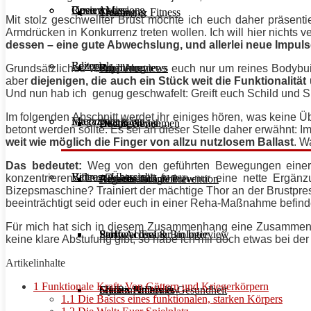
Unsere Mission
Reviews
Open Access
Ernährung
Training & Fitness
Mit stolz geschwellter Brust möchte ich euch daher präsent
Armdrücken in Konkurrenz treten wollen. Ich will hier nichts v
dess
e
n – eine gute Abwechslung, und allerlei neue Impuls
Rezepte
Editorials
Supplemente
Ernährung
Produktreviews
Grundsätzliches vorab: Wenn es euch nur um reines Bodybuild
aber
diejenigen, die auch ein Stück weit die Funktionali
Und nun hab ich genug geschwafelt: Greift euch Schild und S
Im folgenden Abschnitt werdet ihr einiges hören, was keine Üb
Interviews
Magazinbeiträge
Diät & Abnehmen
Buchreviews
Hauptgerichte
betont werden sollte. Es sei an dieser Stelle daher erwähnt: 
weit wie möglich die Finger von allzu nutzlosem
Ballast
. W
Das bedeutet:
Weg von den geführten Bewegungen einer
Videos
Beitrags-Übersicht
konzentrieren. Der Rest stellt fortan nur eine nette Ergänz
Regeneration & Prävention
Desserts
Athleten im Interview
Aktuelle Ausgabe
Bizepsmaschine? Trainiert der mächtige
Thor
an der Brustpre
beeinträchtigt seid oder euch in einer Reha-Maßnahme befindet
Für mich hat sich in diesem Zusammenhang eine Zusammen
Stoffwechsel & Biologie
Salate
Personal Trainer im Interview
Early Access
keine klare Abstufung gibt, so habe ich mir doch etwas bei de
Artikelinhalte
1
Funktionale Kraft: Von Göttern und Kriegerkörpern
Frauen Fitness & Gesundheit
Shakes & Drinks
Gym im Interview
MHRx Archiv
1.1
Die Basics eines funktionalen, starken Körpers