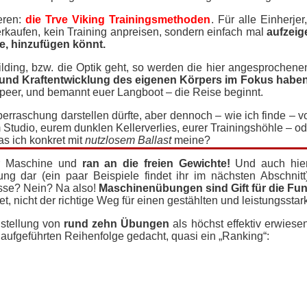
ieren:
die Trve Viking Trainingsmethoden
. Für alle Einherje
erkaufen, kein
Training
anpreisen, sondern einfach mal
aufzeig
e, hinzufügen könnt.
ing, bzw. die Optik geht, so werden die hier angesprochenen T
tät und Kraftentwicklung des eigenen Körpers im Fokus hab
peer, und bemannt euer Langboot – die Reise beginnt.
erraschung darstellen dürfte, aber dennoch – wie ich finde – v
Im Studio, eurem dunklen Kellerverlies, eurer Trainingshöhle –
as ich konkret mit
nutzlosem
Ballast
meine?
 Maschine und
ran an die freien Gewichte!
Und auch hier
ung dar (ein paar Beispiele findet ihr im nächsten Abschnitt
sse? Nein? Na also!
Maschinenübungen sind Gift für die Funk
, nicht der richtige Weg für einen gestählten und leistungssta
stellung von
rund zehn
Übungen
als höchst effektiv erwiese
r aufgeführten Reihenfolge gedacht, quasi ein „Ranking“: