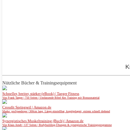
K
Nützliche Bücher & Trainingsequipment
Schneller, breiter, stärker (eBook) | Taeger Fitness
Von Frank Taeger | 750 Seiten | Umfassende Bibel fürs Training mit Bonusmaterial
Crossfit Springseil | Amazon.de
Marke: proSpeedrope | 300cm lang, Länge einstellbar, kugelgelagert, extrem schnell drehend
Synergistisches Muskeltraining (Buch) | Amazon.de
Von Klaus Arndt | 137 Seiten | Bodybuilding-Übungen & synergistische Trainingsprogramme