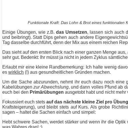
Funktionale Kraft: Das Lohn & Brot eines funktionalen K
Einige
Übungen
, wie z.B.
das Umsetzen
, lassen sich auch 
und beibringt). Statt Dips gehen auch andere Eigengewichtsüb
Tag dasselbe durchführt, denn der Mix aus einem reichen Rep
Das sieht auf den ersten Blick nach einer ganzen Menge aus, a
sehr gut. Bedenkt: Ihr müsst ja nicht in jedem Zyklus sämtlich
Erlaubt mir eine kleine Randbemerkung: Ich halte wenig dav
es
wirklich
(!) aus gesundheitlichen Gründen machen.
Um die Sache abzurunden, nehmt ihr euch dazu noch eine 
Kabelübungen
zur Abwechslung
, und dann volles Pfund ab d
euch bei den
Primärübungen
ausgetobt habt und nicht mehr vi
Fokussiert euch stets
auf das nächste kleine Ziel pro Übun
Kraftsteigerung), und bleibt stets auf Kurs. Als grobe Richtli
sagen – haltet die Sachen einfach und simpel:
Hebt schwere Sachen, werdet
stärker
und wenn ihr die Optik 
was Wahres dran! ;)