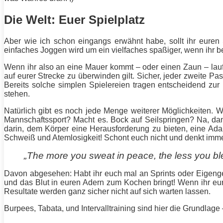
Die Welt: Euer Spielplatz
Aber wie ich schon eingangs erwähnt habe, sollt ihr eure
einfaches Joggen wird um ein vielfaches spaßiger, wenn ihr b
Wenn ihr also an eine Mauer kommt – oder einen Zaun – lauft
auf eurer Strecke zu überwinden gilt. Sicher, jeder zweite Pa
Bereits solche simplen Spielereien tragen entscheidend zur
stehen.
Natürlich gibt es noch jede Menge weiterer Möglichkeiten. 
Mannschaftssport? Macht es. Bock auf
Seilspringen
? Na, dan
darin, dem Körper eine Herausforderung zu bieten, eine Adap
Schweiß und Atemlosigkeit! Schont euch nicht und denkt imme
„The more you sweat in peace, the less you ble
Davon abgesehen: Habt ihr euch mal an Sprints oder Eigengew
und das Blut in euren Adern zum Kochen bringt! Wenn ihr eur
Resultate werden ganz sicher nicht auf sich warten lassen.
Burpees, Tabata, und Intervalltraining sind hier die Grundlage