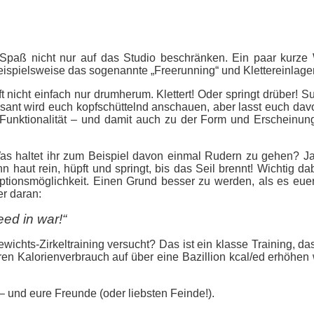
n Spaß nicht nur auf das Studio beschränken. Ein paar kurz
eispielsweise das sogenannte „Freerunning“ und Klettereinlagen
 nicht einfach nur drumherum. Klettert! Oder springt drüber! 
ssant wird euch kopfschüttelnd anschauen, aber lasst euch davo
 Funktionalität – und damit auch zu der Form und Erscheinun
Was haltet ihr zum Beispiel davon einmal Rudern zu gehen? Ja
n haut rein, hüpft und springt, bis das Seil brennt! Wichtig dab
tionsmöglichkeit. Einen Grund besser zu werden, als es euer h
r daran:
ed in war!“
ichts-Zirkeltraining versucht? Das ist ein klasse
Training
, da
en Kalorienverbrauch auf über eine Bazillion kcal/ed erhöhen 
 – und eure Freunde (oder liebsten Feinde!).