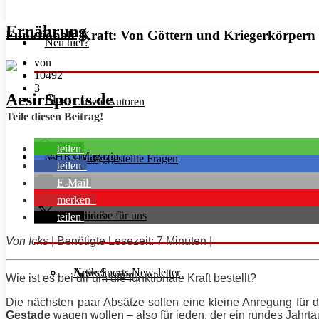
Ernährung
Funktionale Kraft: Von Göttern und Kriegerkörpern
Neu hier?
von
10492
3
Blog
Unsere Autoren
Teile diesen Beitrag!
teilen
MHRx Magazin
Häufig gestellte Fragen
teilen
E-Mail
merken
Schreibe für uns
Guides
teilen
Von Icks
| Benötigte Lesezeit: 7 Minuten |
Aesir Sports Newsletter
Artikel
News
Training
Wie ist es bei dir um die funktionale Kraft bestellt?
Die nächsten paar Absätze sollen eine kleine Anregung für d
Gestade
wagen wollen – also für jeden, der ein rundes Jahr