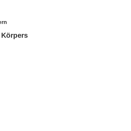
ern
n Körpers