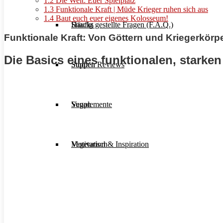
1.2
Die Welt: Euer Spielplatz
1.3
Funktionale Kraft | Müde Krieger ruhen sich aus
1.4
Baut euch euer eigenes Kolosseum!
Häufig gestellte Fragen (F.A.Q.)
Snacks
Funktionale Kraft: Von Göttern und Kriegerkörp
Die Basics eines funktionalen, starke
Studien Reviews
Suppen
Supplemente
Vegan
Motivation & Inspiration
Vegetarisch