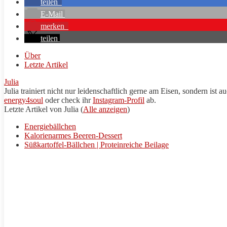
teilen
E-Mail
merken
teilen
Über
Letzte Artikel
Julia
Julia trainiert nicht nur leidenschaftlich gerne am Eisen, sondern is
energy4soul
oder check ihr
Instagram-Profil
ab.
Letzte Artikel von Julia
(
Alle anzeigen
)
Energiebällchen
Kalorienarmes Beeren-Dessert
Süßkartoffel-Bällchen | Proteinreiche Beilage