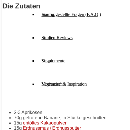
Die Zutaten
Häufig gestellte Fragen (F.A.Q.)
Snacks
Studien Reviews
Suppen
Supplemente
Vegan
Motivation & Inspiration
Vegetarisch
2-3 Aprikosen
70g gefrorene Banane, in Stücke geschnitten
15g
entöltes Kakaopulver
15g
Erdnussmus / Erdnussbutter