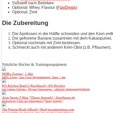
Süßstoff nach Belieben
Optional: Whey, Flavour (
FlavDrops
)
Optional: Zimt
Die Zubereitung
Die Aprikosen in die Hälfte schneiden und den Kern entf
Die gefrorene Banane zusammen mit dem Kakaopulver, Er
Optional nochmals mit Zimt bestreuen.
Schmeckt auch mit anderem Kern-Obst (z.B. Pflaumen).
Nützliche Bücher & Trainingsequipment
MHRx Zugang | 1 Jahr
MHRx Zugang | Aesir Sports Mitgliederbereich | Dauer: 1 Jahr
IQ's Kitchen Band 2 (Kochbuch) | IQ's Kitchen
Von Carmine Stillitano | 100 neue Fitnessrezepte + zahlreiche Variationsmöglichkeiten
Aesir Sports T-Shirt "Viking Strength" | AesirSports.de
Hochwertiges T-Shirt mit Wikingerkopf ("Viking Strength")
The Protein Book (eBook) | Bodyrecomposition.com
Von Lyle McDonald | Englisch | Alles über den Makronährstoff Protein