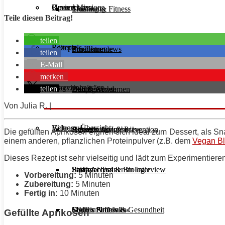
Unsere Mission
Reviews
Open Access
Ernährung
Training & Fitness
Teile diesen Beitrag!
teilen
Rezepte
Editorials
Supplemente
Ernährung
Produktreviews
teilen
E-Mail
merken
Interviews
Magazinbeiträge
teilen
Diät & Abnehmen
Buchreviews
Hauptgerichte
Von Julia R. |
Videos
Beitrags-Übersicht
Regeneration & Prävention
Desserts
Athleten im Interview
Aktuelle Ausgabe
Die gefüllten Aprikosen eignen sich ideal zum Dessert, als 
einem anderen, pflanzlichen Proteinpulver (z.B. dem
Vegan B
Dieses
Rezept
ist sehr vielseitig und lädt zum Experimentier
Stoffwechsel & Biologie
Salate
Personal Trainer im Interview
Early Access
Vorbereitung:
5 Minuten
Zubereitung:
5 Minuten
Fertig in:
10 Minuten
Frauen Fitness & Gesundheit
Shakes & Drinks
Gym im Interview
MHRx Archiv
Gefüllte Aprikosen