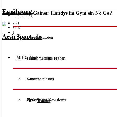
Ernährung
Der Hardcore-Gainer: Handys im Gym ein No Go?
Neu hier?
von
3247
1
Blog
Unsere Autoren
MHRx Magazin
Häufig gestellte Fragen
Schreibe für uns
Guides
Aesir Sports Newsletter
Artikel
News
Training