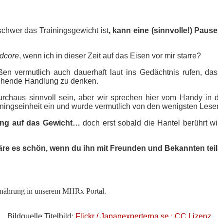
chwer das Trainingsgewicht ist
, kann eine (sinnvolle!) Pau
dcore
, wenn ich in dieser Zeit auf das Eisen vor mir starre?
en vermutlich auch dauerhaft laut ins Gedächtnis rufen, da
stehende Handlung zu denken.
 durchaus sinnvoll sein, aber wir sprechen hier vom Handy i
iningseinheit ein und wurde vermutlich von den wenigsten Lese
ung auf das Gewicht…
doch erst sobald die Hantel berührt w
äre es schön, wenn du ihn mit Freunden und Bekannten teil
rnährung in unserem
MHRx
Portal.
Bildquelle Titelbild:
Flickr / Japanexperterna.se ; CC Lizenz