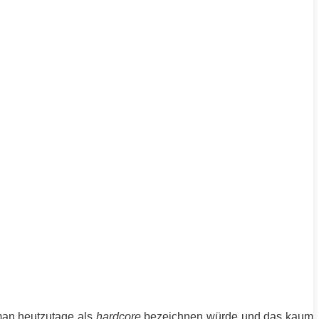
man heutzutage als
hardcore
bezeichnen würde und das kaum