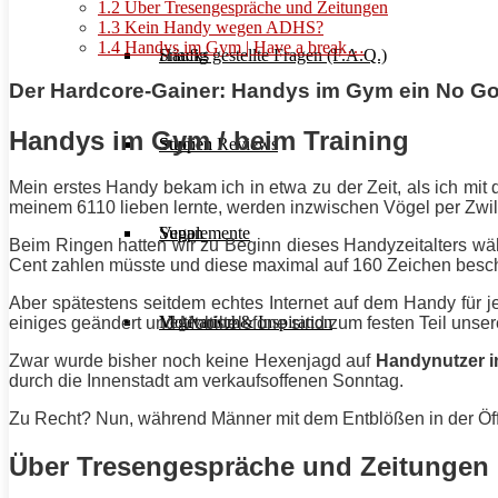
1.2
Über Tresengespräche und Zeitungen
1.3
Kein Handy wegen ADHS?
1.4
Handys im Gym | Have a break…
Häufig gestellte Fragen (F.A.Q.)
Snacks
Der Hardcore-Gainer: Handys im Gym ein No G
Handys im Gym / beim Training
Studien Reviews
Suppen
Mein erstes Handy bekam ich in etwa zu der Zeit, als ich mi
meinem 6110 lieben lernte, werden inzwischen Vögel per Zwil
Supplemente
Vegan
Beim Ringen hatten wir zu Beginn dieses Handyzeitalters wäh
Cent zahlen müsste und diese maximal auf 160 Zeichen beschr
Aber spätestens seitdem echtes Internet auf dem Handy für je
Motivation & Inspiration
Vegetarisch
einiges geändert und Mobiltelefone sind zum festen Teil uns
Zwar wurde bisher noch keine Hexenjagd auf
Handynutzer 
durch die Innenstadt am verkaufsoffenen Sonntag.
Zu Recht? Nun, während Männer mit dem Entblößen in der Öffe
Über Tresengespräche und Zeitungen