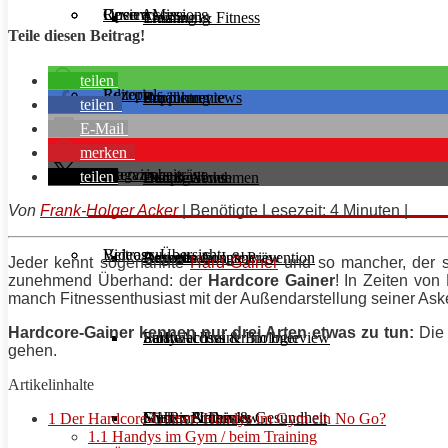
Unsere Mission
Reviews
Open Access
Ernährung
Training & Fitness
Teile diesen Beitrag!
teilen
Rezepte
Editorials
Supplemente
Ernährung
Produktreviews
teilen
E-Mail
merken
Interviews
Magazinbeiträge
teilen
Diät & Abnehmen
Buchreviews
Hauptgerichte
Von
Frank-Holger Acker
| Benötigte Lesezeit: 4 Minuten |
Videos
Beitrags-Übersicht
Regeneration & Prävention
Desserts
Athleten im Interview
Aktuelle Ausgabe
Jeder kennt sogenannte
Hard-Gainer
und so mancher, der si
zunehmend Überhand: der
Hardcore
Gainer
! In Zeiten von
manch Fitnessenthusiast mit der Außendarstellung seiner Ask
Hardcore
-Gainer kennen nur drei Arten etwas zu tun:
Die 
Stoffwechsel & Biologie
Salate
Personal Trainer im Interview
Early Access
gehen.
Artikelinhalte
Frauen Fitness & Gesundheit
Shakes & Drinks
Gym im Interview
MHRx Archiv
1
Der Hardcore-Gainer: Handys im Gym ein No Go?
1.1
Handys im Gym / beim Training