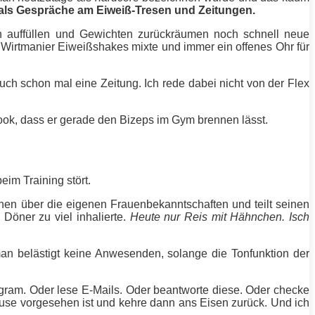
mals Gespräche am
Eiweiß
-Tresen und Zeitungen.
en auffüllen und Gewichten zurückräumen noch schnell neue
er Wirtmanier Eiweißshakes mixte und immer ein offenes Ohr für
auch schon mal eine Zeitung. Ich rede dabei nicht von der Flex
book, dass er gerade den
Bizeps
im Gym brennen lässt.
 beim
Training
stört.
onen über die eigenen Frauenbekanntschaften und teilt seinen
 Döner zu viel inhalierte.
Heute nur Reis mit Hähnchen. Isch
an belästigt keine Anwesenden, solange die Tonfunktion der
agram. Oder lese E-Mails. Oder beantworte diese. Oder checke
 Pause vorgesehen ist und kehre dann ans Eisen zurück. Und ich