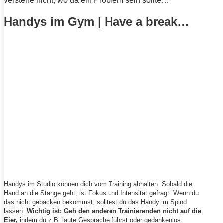
verstehe nicht, wo da ein Problem sein sollte…
Handys im Gym | Have a break…
Handys im Studio können dich vom
Training
abhalten. Sobald die
Hand an die Stange geht, ist Fokus und
Intensität
gefragt. Wenn du
das nicht gebacken bekommst, solltest du das Handy im Spind
lassen.
Wichtig ist: Geh den anderen Trainierenden nicht auf die
Eier,
indem du z.B. laute Gespräche führst oder gedankenlos