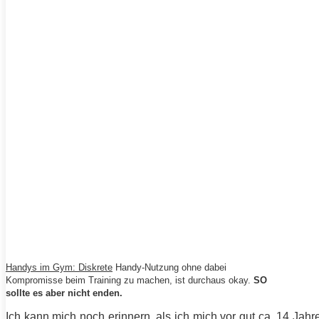
Handys im Gym: Diskrete
Handy-Nutzung ohne dabei
Kompromisse beim
Training
zu machen, ist durchaus okay.
SO
sollte es aber nicht enden.
Ich kann mich noch erinnern, als ich mich vor gut ca. 14 J