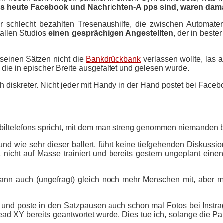
s heute Facebook und Nachrichten-A pps sind, waren da
er schlecht bezahlten Tresenaushilfe, die zwischen Automat
allen
Studios
einen gesprächigen Angestellten
, der in best
 seinen Sätzen nicht die
Bankdrückbank
verlassen wollte, las 
die in epischer Breite ausgefaltet und gelesen wurde.
 diskreter. Nicht jeder mit Handy in der Hand postet bei Face
Mobiltelefons spricht, mit dem man streng genommen niemanden
nd wie sehr dieser ballert, führt keine tiefgehenden Diskussi
k nicht auf
Masse
trainiert und bereits gestern ungeplant einen
dann auch (ungefragt) gleich noch mehr Menschen mit, aber m
er und poste in den Satzpausen auch schon mal Fotos bei Instr
Thread XY bereits geantwortet wurde. Dies tue ich, solange die