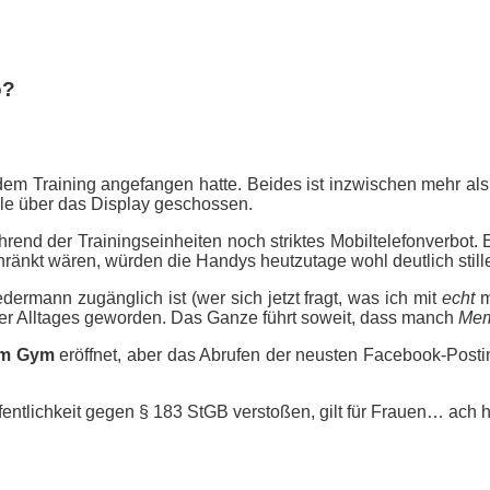
o?
t dem
Training
angefangen hatte. Beides ist inzwischen mehr als
le über das Display geschossen.
rend der Trainingseinheiten noch striktes Mobiltelefonverbot.
änkt wären, würden die Handys heutzutage wohl deutlich stille
dermann zugänglich ist (wer sich jetzt fragt, was ich mit
echt
m
erer Alltages geworden. Das Ganze führt soweit, dass manch
Me
im Gym
eröffnet, aber das Abrufen der neusten Facebook-Postin
ntlichkeit gegen § 183 StGB verstoßen, gilt für
Frauen
… ach h