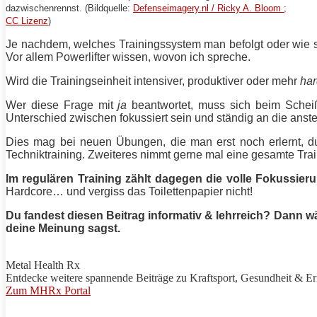
dazwischenrennst. (Bildquelle:
Defenseimagery.nl / Ricky A. Bloom ;
CC Lizenz
)
Je nachdem, welches Trainingssystem man befolgt oder wie s
Vor allem
Powerlifter
wissen, wovon ich spreche.
Wird die Trainingseinheit intensiver, produktiver oder mehr
har
Wer diese Frage mit
ja
beantwortet, muss sich beim Scheiß
Unterschied zwischen fokussiert sein und ständig an die an
Dies mag bei neuen
Übungen
, die man erst noch erlernt,
Techniktraining. Zweiteres nimmt gerne mal eine gesamte Tra
Im regulären
Training
zählt dagegen die volle Fokussier
Hardcore
… und vergiss das Toilettenpapier nicht!
Du fandest diesen Beitrag informativ & lehrreich? Dann w
deine Meinung sagst.
Metal Health Rx
Entdecke weitere spannende Beiträge zu
Kraftsport
, Gesundheit & E
Zum MHRx Portal