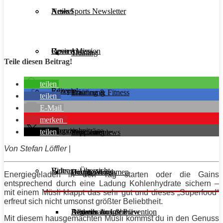
Aesir Sports Newsletter
Artikel
News
Unsere Mission
Reviews
Open Access
Training
Teile diesen Beitrag!
teilen
Rezepte
Editorials
Ernährung
Training & Fitness
teilen
E-Mail
merken
Interviews
Magazinbeiträge
teilen
Supplemente
Ernährung
Produktreviews
Von Stefan Löffler
|
Videos
Beitrags-Übersicht
Diät & Abnehmen
Buchreviews
Hauptgerichte
Energiegeladen in den Tag starten oder die Gains
entsprechend durch eine Ladung Kohlenhydrate sichern –
mit einem Müsli klappt das sehr gut und dieses „Superfood“
erfreut sich nicht umsonst größter Beliebtheit.
Regeneration & Prävention
Desserts
Athleten im Interview
Aktuelle Ausgabe
Mit diesem hausgemachten Müsli kommst du in den Genuss