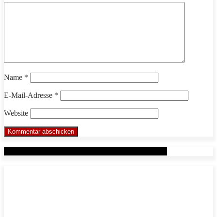
Name
*
E-Mail-Adresse
*
Website
Werbung: Das WHP System nach Markus Beuter