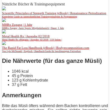
Nützliche Bücher & Trainingsequipment
Scientific Principles of Strength Training (eBook) | Renaissaince Periodization
Kompletter Guide zu unterschiedlichen Trainingsprinzipien & Programming
MHRx Zugang | 1 Jahr
MHRx Zugang | Aesir Sports Mitgliederbereich | Dauer: 1 Jahr
Metal Health Rx | Ausgabe 02/2018
Metal Health Rx eMagazin | Ausgabe: 02/2018 | 119 Seiten |
The Rapid Fat Loss Handbook (eBook) | Bodyrecomposition.com
Von Lyle McDonald | Englisch | Handbuch/Guide für beschleunigten Fettverlust
Die Nährwerte
(für das ganze Müsli)
1046 kcal
45 g
Protein
123 g Kohlenhydrate
37 g
Fett
Anmerkungen
Bitte das Müsli öfters während dem Backen kontrollieren und