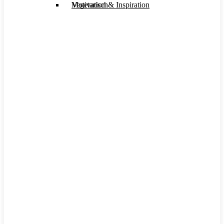
Motivation & Inspiration
Vegetarisch