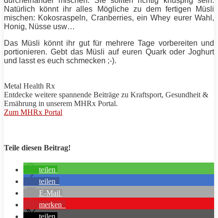
durcheinander mischen. Sie sollten richtig knusprig sein.
Natürlich könnt ihr alles Mögliche zu dem fertigen Müsli
mischen: Kokosraspeln, Cranberries, ein Whey eurer Wahl,
Honig, Nüsse usw…
Das Müsli könnt ihr gut für mehrere Tage vorbereiten und
portionieren. Gebt das Müsli auf euren Quark oder Joghurt
und lasst es euch schmecken ;-).
Metal Health Rx
Entdecke weitere spannende Beiträge zu
Kraftsport
, Gesundheit &
Ernährung in unserem
MHRx
Portal.
Zum MHRx Portal
Teile diesen Beitrag!
teilen
teilen
E-Mail
merken
teilen