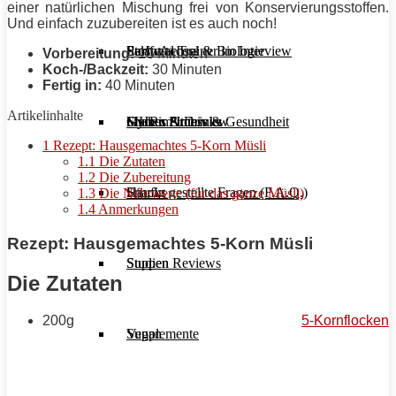
einer natürlichen Mischung frei von Konservierungsstoffen.
Und einfach zuzubereiten ist es auch noch!
Stoffwechsel & Biologie
Salate
Personal Trainer im Interview
Early Access
Vorbereitung:
10 Minuten
Koch-/Backzeit:
30 Minuten
Fertig in:
40 Minuten
Artikelinhalte
Frauen Fitness & Gesundheit
Shakes & Drinks
Gym im Interview
MHRx Archiv
1
Rezept: Hausgemachtes 5-Korn Müsli
1.1
Die Zutaten
1.2
Die Zubereitung
Häufig gestellte Fragen (F.A.Q.)
Snacks
1.3
Die Nährwerte (für das ganze Müsli)
1.4
Anmerkungen
Rezept: Hausgemachtes 5-Korn Müsli
Studien Reviews
Suppen
Die Zutaten
200g
5-Kornflocken
Supplemente
Vegan