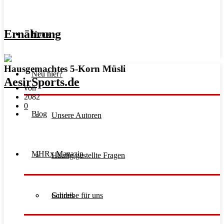
Ernährung
Home
Hausgemachtes 5-Korn Müsli
Neu hier?
von
2082
0
Blog
Unsere Autoren
MHRx Magazin
Häufig gestellte Fragen
Schreibe für uns
Guides