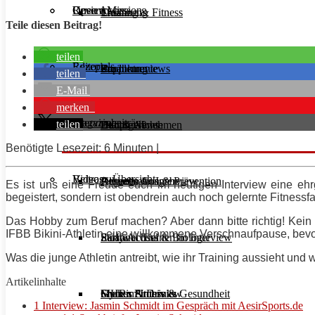
Unsere Mission
Reviews
Open Access
Ernährung
Training & Fitness
Teile diesen Beitrag!
teilen
Rezepte
Editorials
Supplemente
Ernährung
Produktreviews
teilen
E-Mail
merken
Interviews
Magazinbeiträge
teilen
Diät & Abnehmen
Buchreviews
Hauptgerichte
Benötigte Lesezeit: 6 Minuten |
Videos
Beitrags-Übersicht
Regeneration & Prävention
Desserts
Athleten im Interview
Aktuelle Ausgabe
Es ist uns eine Freude euch im heutigen Interview eine ehrg
begeistert, sondern ist obendrein auch noch gelernte Fitnessfa
Das Hobby zum Beruf machen? Aber dann bitte richtig! Kein W
IFBB Bikini-Athletin eine willkommene Verschnaufpause, bevor 
Stoffwechsel & Biologie
Salate
Personal Trainer im Interview
Early Access
Was die junge Athletin antreibt, wie ihr
Training
aussieht und wa
Artikelinhalte
Frauen Fitness & Gesundheit
Shakes & Drinks
Gym im Interview
MHRx Archiv
1
Interview: Jasmin Schmidt im Gespräch mit AesirSports.de