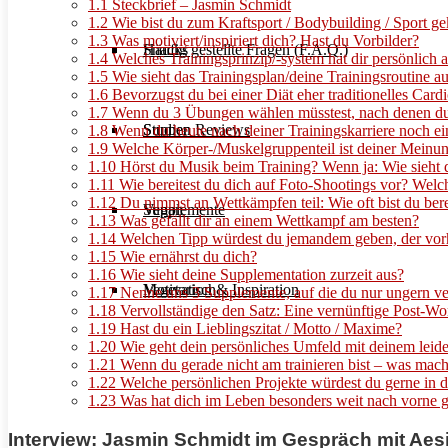
1.1
Steckbrief – Jasmin Schmidt
1.2
Wie bist du zum Kraftsport / Bodybuilding / Sport 
1.3
Was motiviert/inspiriert dich? Hast du Vorbilder?
Häufig gestellte Fragen (F.A.Q.)
Snacks
1.4
Welches Trainingsprinzip/-system hat dir persönlich 
1.5
Wie sieht das Trainingsplan/deine Trainingsroutine a
1.6
Bevorzugst du bei einer Diät eher traditionelles Card
1.7
Wenn du 3 Übungen wählen müsstest, nach denen du f
Studien Reviews
Suppen
1.8
Wenn du heute nach deiner Trainingskarriere noch e
1.9
Welche Körper-/Muskelgruppenteil ist deiner Meinun
1.10
Hörst du Musik beim Training? Wenn ja: Wie sieht de
1.11
Wie bereitest du dich auf Foto-Shootings vor? Welc
1.12
Du nimmst an Wettkämpfen teil: Wie oft bist du bere
Supplemente
Vegan
1.13
Was gefällt dir an einem Wettkampf am besten?
1.14
Welchen Tipp würdest du jemandem geben, der vor
1.15
Wie ernährst du dich?
1.16
Wie sieht deine Supplementation zurzeit aus?
Motivation & Inspiration
Vegetarisch
1.17
Nenne uns 3 Supplemente, auf die du nur ungern ve
1.18
Vervollständige den Satz: Eine vernünftige Post-W
1.19
Hast du ein Lieblingszitat / Motto / Maxime?
1.20
Wie geht dein persönliches Umfeld mit deinem lei
1.21
Wenn du gerade nicht am trainieren bist – was mach
1.22
Welche persönlichen Projekte würdest du gerne in d
1.23
Was hat dich im Leben besonders weit nach vorne 
Interview: Jasmin Schmidt im Gespräch mit Aes