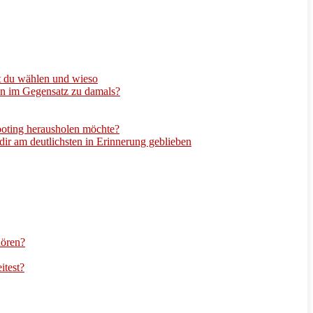
t du wählen und wieso
en im Gegensatz zu damals?
ooting herausholen möchte?
dir am deutlichsten in Erinnerung geblieben
hören?
itest?