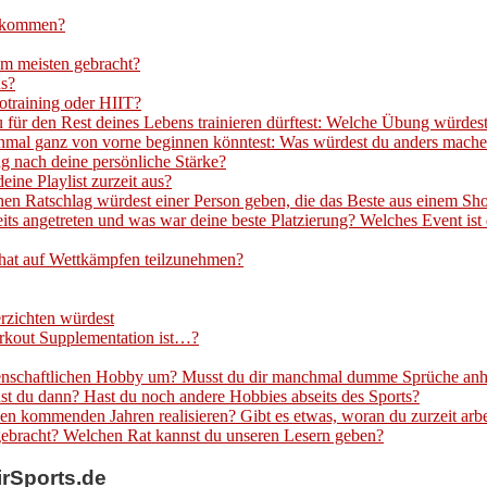
gekommen?
am meisten gebracht?
us?
iotraining oder HIIT?
ür den Rest deines Lebens trainieren dürftest: Welche Übung würdes
inmal ganz von vorne beginnen könntest: Was würdest du anders mach
g nach deine persönliche Stärke?
ine Playlist zurzeit aus?
hen Ratschlag würdest einer Person geben, die das Beste aus einem Sh
its angetreten und was war deine beste Platzierung? Welches Event ist 
hat auf Wettkämpfen teilzunehmen?
rzichten würdest
orkout Supplementation ist…?
denschaftlichen Hobby um? Musst du dir manchmal dumme Sprüche an
st du dann? Hast du noch andere Hobbies abseits des Sports?
en kommenden Jahren realisieren? Gibt es etwas, woran du zurzeit arbe
gebracht? Welchen Rat kannst du unseren Lesern geben?
irSports.de