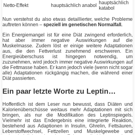
hauptsächlich
Netto-Effekt
hauptsächlich anabol
katabol
Nun verstehst du also etwas detaillierter, welche Probleme
auftreten können –
speziell im genetischen Normalfall.
Ein Energiemangel ist für eine
Diät
zwingend erforderlich,
hat aber immer negative Auswirkungen auf die
Muskelmasse. Zudem löst er einige weitere Adaptationen
aus, die den Fettverlust zunehmend erschweren. Ein
Energieüberschuss ist hingegen notwendig, um
zuzunehmen, wird jedoch immer negative Auswirkungen auf
die Fettmasse haben. Er kann jedoch viele (wenn nicht sogar
alle) Adaptationen rückgängig machen, die während einer
Diät
passierten.
Ein paar letzte Worte zu Leptin…
Hoffentlich ist dem Leser nun bewusst, dass Diäten und
Kalorienüberschüsse weitaus mehr Adaptationen mit sich
bringen, als nur die Modifikation des Leptinspiegels.
Vielmehr ist das Endergebnis eine integrierte Reaktion,
bestehend aus Adaptionen in Insulin, Ghrelin, Fettsäuren,
Leberstoffwechsel, Fettzellen und Muskelgewebe und