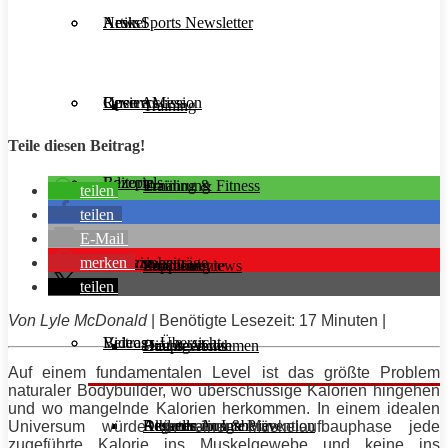
Aesir Sports Newsletter
Artikel
News
Unsere Mission
Reviews
Open Access
Training
Teile diesen Beitrag!
Rezepte
Editorials
Ernährung
Training & Fitness
teilen
teilen
E-Mail
merken
Interviews
Magazinbeiträge
Supplemente
Ernährung
Produktreviews
teilen
Von
Lyle
McDonald
| Benötigte Lesezeit: 17 Minuten |
Videos
Beitrags-Übersicht
Diät & Abnehmen
Buchreviews
Hauptgerichte
Auf einem fundamentalen Level ist das größte Problem
naturaler Bodybuilder, wo überschüssige Kalorien hingehen
und wo mangelnde Kalorien herkommen. In einem idealen
Regeneration & Prävention
Desserts
Athleten im Interview
Aktuelle Ausgabe
Universum würde in einer Muskelaufbauphase jede
zugeführte Kalorie ins Muskelgewebe und keine ins