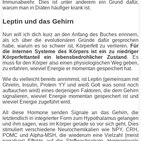
Immunabwehr. Dies ist unter anderem ein Grund dafür,
warum man in Diäten häufiger krank ist.
Leptin und das Gehirn
Nun will ich dich kurz an den Anfang des Buches erinnern,
als ich über die evolutionären Gründe dafür gesprochen
habe, warum es so schwer ist,
Körperfett
zu verlieren.
Für
die internen Systeme des Körpers ist ein zu niedriger
Körperfettanteil
ein lebensbedrohlicher Zustand
. Es
muss für den Körper also einen physiologischen Weg geben,
zu erfahren, wieviel Energie er momentan gespeichert hat.
Wie du vielleicht bereits annimmst, ist Leptin (gemeinsam mit
Ghrelin, Insulin,
Protein
YY und weiß Gott was sonst noch
auftauchen wird) eines derjenigen Faktoren, die dem Gehirn
signalieren, wieviel Energie momentan gespeichert ist und
wieviel Energie zugeführt wird.
All diese Hormone senden Signale an das Gehirn, die
letztendlich in integrierter Form zum Hypothalamus gelangen
und ihm sagen, was im Körper gerade so vor sich geht. Dies
stimuliert verschiedene Neurochemikalien wie NPY, CRH,
POMC und Alpha-MSH, die wiederum eine Vielzahl (meist
negativer) Effekte auf die Stoffwechselrate, Hormonlevels