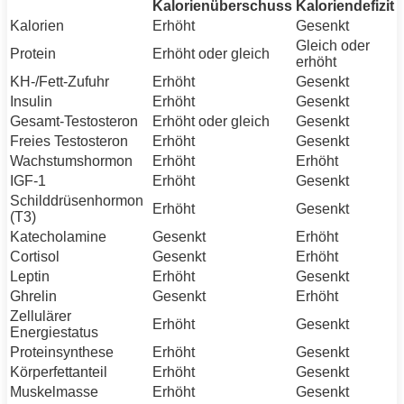
Kalorienüberschuss
Kaloriendefizit
Kalorien
Erhöht
Gesenkt
Gleich oder
Protein
Erhöht oder gleich
erhöht
KH-/
Fett
-Zufuhr
Erhöht
Gesenkt
Insulin
Erhöht
Gesenkt
Gesamt-Testosteron
Erhöht oder gleich
Gesenkt
Freies Testosteron
Erhöht
Gesenkt
Wachstumshormon
Erhöht
Erhöht
IGF-1
Erhöht
Gesenkt
Schilddrüsenhormon
Erhöht
Gesenkt
(T3)
Katecholamine
Gesenkt
Erhöht
Cortisol
Gesenkt
Erhöht
Leptin
Erhöht
Gesenkt
Ghrelin
Gesenkt
Erhöht
Zellulärer
Erhöht
Gesenkt
Energiestatus
Proteinsynthese
Erhöht
Gesenkt
Körperfettanteil
Erhöht
Gesenkt
Muskelmasse
Erhöht
Gesenkt