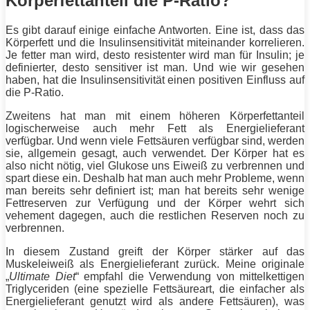
Körperfettanteil die P-Ratio?
Es gibt darauf einige einfache Antworten. Eine ist, dass das
Körperfett
und die Insulinsensitivität miteinander korrelieren.
Je fetter man wird, desto resistenter wird man für Insulin; je
definierter, desto sensitiver ist man. Und wie wir gesehen
haben, hat die Insulinsensitivität einen positiven Einfluss auf
die P-Ratio.
Zweitens hat man mit einem höheren
Körperfettanteil
logischerweise auch mehr
Fett
als Energielieferant
verfügbar. Und wenn viele Fettsäuren verfügbar sind, werden
sie, allgemein gesagt, auch verwendet. Der Körper hat es
also nicht nötig, viel Glukose uns
Eiweiß
zu verbrennen und
spart diese ein. Deshalb hat man auch mehr Probleme, wenn
man bereits sehr definiert ist; man hat bereits sehr wenige
Fettreserven zur Verfügung und der Körper wehrt sich
vehement dagegen, auch die restlichen Reserven noch zu
verbrennen.
In diesem Zustand greift der Körper stärker auf das
Muskeleiweiß als Energielieferant zurück. Meine originale
„
Ultimate Diet
“ empfahl die Verwendung von mittelkettigen
Triglyceriden (eine spezielle Fettsäureart, die einfacher als
Energielieferant genutzt wird als andere Fettsäuren), was