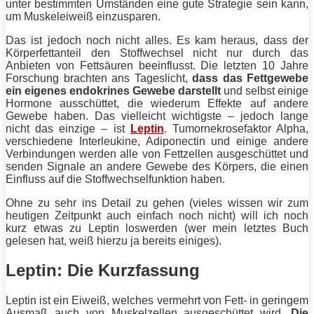
unter bestimmten Umständen eine gute Strategie sein kann,
um Muskeleiweiß einzusparen.
Das ist jedoch noch nicht alles. Es kam heraus, dass der
Körperfettanteil
den Stoffwechsel nicht nur durch das
Anbieten von Fettsäuren beeinflusst. Die letzten 10 Jahre
Forschung brachten ans Tageslicht,
dass das Fettgewebe
ein eigenes endokrines Gewebe darstellt
und selbst einige
Hormone ausschüttet, die wiederum Effekte auf andere
Gewebe haben. Das vielleicht wichtigste – jedoch lange
nicht das einzige – ist
Leptin
. Tumornekrosefaktor Alpha,
verschiedene Interleukine, Adiponectin und einige andere
Verbindungen werden alle von Fettzellen ausgeschüttet und
senden Signale an andere Gewebe des Körpers, die einen
Einfluss auf die Stoffwechselfunktion haben.
Ohne zu sehr ins Detail zu gehen (vieles wissen wir zum
heutigen Zeitpunkt auch einfach noch nicht) will ich noch
kurz etwas zu Leptin loswerden (wer mein letztes Buch
gelesen hat, weiß hierzu ja bereits einiges).
Leptin: Die Kurzfassung
Leptin ist ein
Eiweiß
, welches vermehrt von
Fett
- in geringem
Ausmaß auch von Muskelzellen ausgeschüttet wird.
Die