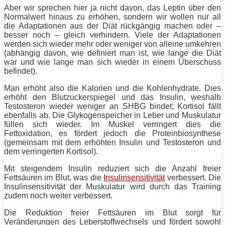
Aber wir sprechen hier ja nicht davon, das Leptin über den
Normalwert hinaus zu erhöhen, sondern wir wollen nur all
die Adaptationen aus der
Diät
rückgängig machen oder –
besser noch – gleich verhindern. Viele der Adaptationen
werden sich wieder mehr oder weniger von alleine umkehren
(abhängig davon, wie definiert man ist, wie lange die
Diät
war und wie lange man sich wieder in einem Überschuss
befindet).
Man erhöht also die Kalorien und die Kohlenhydrate. Dies
erhöht den Blutzuckerspiegel und das Insulin, weshalb
Testosteron wieder weniger an SHBG bindet; Kortisol fällt
ebenfalls ab. Die Glykogenspeicher in Leber und Muskulatur
füllen sich wieder. Im Muskel verringert dies die
Fettoxidation, es fördert jedoch die Proteinbiosynthese
(gemeinsam mit dem erhöhten Insulin und Testosteron und
dem verringerten Kortisol).
Mit steigendem Insulin reduziert sich die Anzahl freier
Fettsäuren im Blut, was die
Insulinsensitivität
verbessert. Die
Insulinsensitivität der Muskulatur wird durch das Training
zudem noch weiter verbessert.
Die Reduktion freier Fettsäuren im Blut sorgt für
Veränderungen des Leberstoffwechsels und fördert sowohl