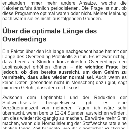
entstanden immer mehr andere Ansätze, welche die
Kalorienzufuhr ähnlich periodisierten. Die Frage ist nun, ob
diese Programme optimal waren oder nicht. Meiner Meinung
nach waren sie es nicht, aus folgenden Gründen.
Über die optimale Länge des
Overfeedings
Ein Faktor, über den ich lange nachgedacht habe hat mit der
Länge des Overfeeding-Protokolls zu tun. Es ist zwar richtig,
dass bereits 5 Stunden konzentrierten Overfeedings den
Leptinspiegel erhöhen können –
die wichtige Frage ist
jedoch, ob dies bereits ausreicht, um dem Gehirn zu
vermitteln, dass alles wieder normal sei
. Auch wenn es
keine Daten (besonders nicht in Menschen) dazu gibt, sagt
mir mein Gefühl, dass dem nicht so ist.
Zwischen dem Leptinabfall und der Reduktion der
Stoffwechselrate beispielsweise gibt es eine
Verzögerungszeit von mehreren Tagen; ich wäre sehr
überrascht, wenn bereits 12-24 Stunden ausreichen würden,
um dies wieder rückgängig zu machen. Es würde mehr Sinn
machen, wenn die Normalisierung der Stoffwechselrate eine
ähnlich lange Zeit bräuchte, wie ihr eigentlicher Rückgang.