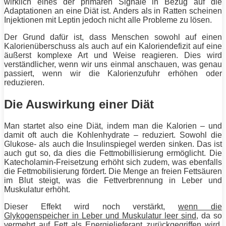
wirklich eines der primären Signale in Bezug auf die
Adaptationen an eine
Diät
ist. Anders als in Ratten scheinen
Injektionen mit Leptin jedoch nicht alle Probleme zu lösen.
Der Grund dafür ist, dass Menschen sowohl auf einen
Kalorienüberschuss als auch auf ein Kaloriendefizit auf eine
äußerst komplexe Art und Weise reagieren. Dies wird
verständlicher, wenn wir uns einmal anschauen, was genau
passiert, wenn wir die Kalorienzufuhr erhöhen oder
reduzieren.
Die Auswirkung einer Diät
Man startet also eine
Diät
, indem man die Kalorien – und
damit oft auch die Kohlenhydrate – reduziert. Sowohl die
Glukose- als auch die Insulinspiegel werden sinken. Das ist
auch gut so, da dies die Fettmobillisierung ermöglicht. Die
Katecholamin-Freisetzung erhöht sich zudem, was ebenfalls
die Fettmobilisierung fördert. Die Menge an freien Fettsäuren
im Blut steigt, was die Fettverbrennung in Leber und
Muskulatur erhöht.
Dieser Effekt wird noch verstärkt,
wenn die
Glykogenspeicher in Leber und Muskulatur leer sind
, da so
vermehrt auf
Fett
als Energielieferant zurückgegriffen wird.