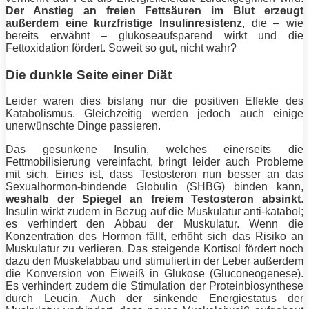
Der Anstieg an freien Fettsäuren im Blut erzeugt
außerdem eine kurzfristige Insulinresistenz
, die – wie
bereits erwähnt – glukoseaufsparend wirkt und die
Fettoxidation fördert. Soweit so gut, nicht wahr?
Die dunkle Seite einer Diät
Leider waren dies bislang nur die positiven Effekte des
Katabolismus. Gleichzeitig werden jedoch auch einige
unerwünschte Dinge passieren.
Das gesunkene Insulin, welches einerseits die
Fettmobilisierung vereinfacht, bringt leider auch Probleme
mit sich. Eines ist, dass Testosteron nun besser an das
Sexualhormon-bindende Globulin (SHBG) binden kann,
weshalb der Spiegel an freiem Testosteron absinkt
.
Insulin wirkt zudem in Bezug auf die Muskulatur anti-katabol;
es verhindert den Abbau der Muskulatur. Wenn die
Konzentration des Hormon fällt, erhöht sich das Risiko an
Muskulatur zu verlieren. Das steigende Kortisol fördert noch
dazu den Muskelabbau und stimuliert in der Leber außerdem
die Konversion von
Eiweiß
in Glukose (Gluconeogenese).
Es verhindert zudem die Stimulation der Proteinbiosynthese
durch Leucin. Auch der sinkende Energiestatus der