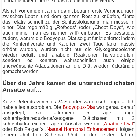
fundamentaler Ebene ist das natürlich nichts Neues.
Als ich vor einigen Jahren damit begann erste Verbindungen
zwischen Leptin und dem ganzen Rest zu knüpfen, führte
das relativ schnell zu der Schlussfolgerung, man müsse in
einer
Diät
regelmäßig „Refeeds“ (oder „Cheat Days“, wie
auch immer man es nennen will) einbauen. Es bestätigte
zudem, warum die Bodyopus-
Diät
so gut funktionierte: Indem
die Kohlenhydrate und Kalorien zwei Tage lang massiv
erhöht wurden, wurden nicht nur die Glykogenspeicher
wieder gefüllt und anabole Reaktionen hervorgerufen,
sondern es konnten wahrscheinlich auch einige
unerwünschte Adaptationen an die
Diät
wieder rückgängig
gemacht werden.
Über die Jahre kamen die unterschiedlichsten
Ansätze auf…
Kurze Refeeds von 5 bis 24 Stunden waren sehr populär. Ich
habe alles ausprobiert. Die
Bodyopus-Diät
war genau darauf
ausgelegt; sie alternierte 5 Tage lange
kohlenhydratreduzierte/ketogene Diätphasen mit 2
kohlenhydratreichen Tagen. Ansätze wie die „
Anabole Diät
“
oder Rob Faigan’s „
Natural Hormonal Enhancement
“ folgten
einem ähnlichen Schema. Und in den letzten Jahren