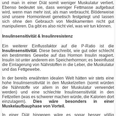
und man in einer
Diät
somit weniger Muskulatur verliert.
Ebenso bedeutet sie, dass weniger Fettmasse aufgebaut
wird, wenn man mehr isst, als man verbraucht. Blöderweise
sind unsere Hormonlevel genetisch festgelegt und lassen
sich ohne den Gebrauch von Medikamenten nicht gut
manipulieren. Da gibt es also nicht viel, was wir tun können.
Insulinsensitivität & Insulinresistenz
Ein weiterer Einflussfaktor auf die P-Ratio ist die
Insulinsensitivität
. Diese beschreibt, wie gut oder schlecht
ein bestimmtes Gewebe auf das Hormon Insulin reagiert.
Insulin ist unter anderem ein Speicherhormon; es beeinflusst
die Einlagerung von Nährstoffen in die Leber, die Muskulatur
und das Fettgewebe.
In der bereits erwähnten idealen Welt hätten wir stets eine
hohe Insulinsensitivität in den Muskelzellen (somit würden
die Nährstoffe vor allem in der Muskulatur verwendet
werden) und eine schlechte Insulinsensitivität in den
Fettzellen (was es schwerer machen würde, die Kalorien dort
einzulagern).
Dies wäre besonders in einer
Muskelaufbauphase von Vorteil.
In einer
Diät
hingegen wäre es sogar besser völlig