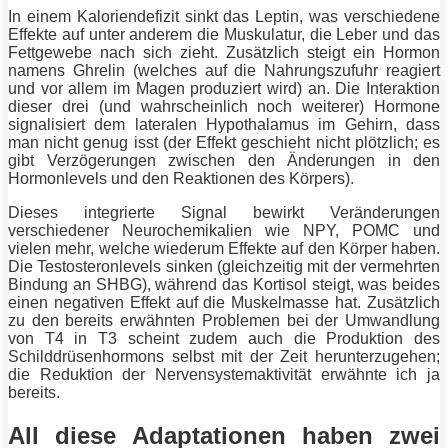
In einem Kaloriendefizit sinkt das Leptin, was verschiedene
Effekte auf unter anderem die Muskulatur, die Leber und das
Fettgewebe nach sich zieht. Zusätzlich steigt ein Hormon
namens Ghrelin (welches auf die Nahrungszufuhr reagiert
und vor allem im Magen produziert wird) an. Die Interaktion
dieser drei (und wahrscheinlich noch weiterer) Hormone
signalisiert dem lateralen Hypothalamus im Gehirn, dass
man nicht genug isst (der Effekt geschieht nicht plötzlich; es
gibt Verzögerungen zwischen den Änderungen in den
Hormonlevels und den Reaktionen des Körpers).
Dieses integrierte Signal bewirkt Veränderungen
verschiedener Neurochemikalien wie NPY, POMC und
vielen mehr, welche wiederum Effekte auf den Körper haben.
Die Testosteronlevels sinken (gleichzeitig mit der vermehrten
Bindung an SHBG), während das Kortisol steigt, was beides
einen negativen Effekt auf die Muskelmasse hat. Zusätzlich
zu den bereits erwähnten Problemen bei der Umwandlung
von T4 in T3 scheint zudem auch die Produktion des
Schilddrüsenhormons selbst mit der Zeit herunterzugehen;
die Reduktion der Nervensystemaktivität erwähnte ich ja
bereits.
All diese Adaptationen haben zwei