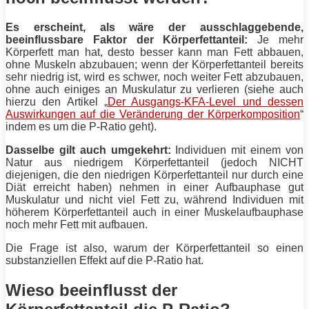
Es erscheint, als wäre der ausschlaggebende,
beeinflussbare Faktor der
Körperfettanteil
:
Je mehr
Körperfett
man hat, desto besser kann man
Fett
abbauen,
ohne Muskeln abzubauen; wenn der
Körperfettanteil
bereits
sehr niedrig ist, wird es schwer, noch weiter
Fett
abzubauen,
ohne auch einiges an Muskulatur zu verlieren (siehe auch
hierzu den Artikel „
Der Ausgangs-KFA-Level und dessen
Auswirkungen auf die Veränderung der Körperkomposition
“
indem es um die P-Ratio geht).
Dasselbe gilt auch umgekehrt:
Individuen mit einem von
Natur aus niedrigem
Körperfettanteil
(jedoch NICHT
diejenigen, die den niedrigen
Körperfettanteil
nur durch eine
Diät
erreicht haben) nehmen in einer Aufbauphase gut
Muskulatur und nicht viel
Fett
zu, während Individuen mit
höherem
Körperfettanteil
auch in einer Muskelaufbauphase
noch mehr
Fett
mit aufbauen.
Die Frage ist also, warum der
Körperfettanteil
so einen
substanziellen Effekt auf die P-Ratio hat.
Wieso beeinflusst der