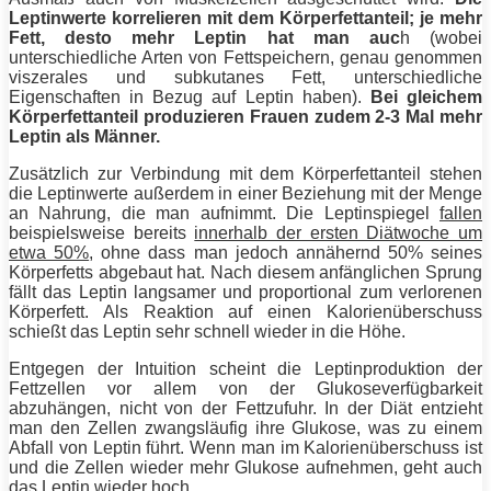
Leptinwerte korrelieren mit dem
Körperfettanteil
; je mehr
Fett
, desto mehr Leptin hat man auc
h (wobei
unterschiedliche Arten von Fettspeichern, genau genommen
viszerales und subkutanes
Fett
, unterschiedliche
Eigenschaften in Bezug auf Leptin haben).
Bei gleichem
Körperfettanteil
produzieren
Frauen
zudem 2-3 Mal mehr
Leptin als Männer.
Zusätzlich zur Verbindung mit dem
Körperfettanteil
stehen
die Leptinwerte außerdem in einer Beziehung mit der Menge
an Nahrung, die man aufnimmt. Die Leptinspiegel
fallen
beispielsweise bereits
innerhalb der ersten Diätwoche um
etwa 50%
, ohne dass man jedoch annähernd 50% seines
Körperfetts abgebaut hat. Nach diesem anfänglichen Sprung
fällt das Leptin langsamer und proportional zum verlorenen
Körperfett
. Als Reaktion auf einen Kalorienüberschuss
schießt das Leptin sehr schnell wieder in die Höhe.
Entgegen der Intuition scheint die Leptinproduktion der
Fettzellen vor allem von der Glukoseverfügbarkeit
abzuhängen, nicht von der Fettzufuhr. In der
Diät
entzieht
man den Zellen zwangsläufig ihre Glukose, was zu einem
Abfall von Leptin führt. Wenn man im Kalorienüberschuss ist
und die Zellen wieder mehr Glukose aufnehmen, geht auch
das Leptin wieder hoch.