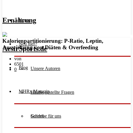
Ernährung
Home
Kalorienpartitionierung: P-Ratio, Leptin,
Neu hier?
Auswirkung von Diäten & Overfeeding
von
6501
Blog
Unsere Autoren
0
MHRx Magazin
Häufig gestellte Fragen
Schreibe für uns
Guides