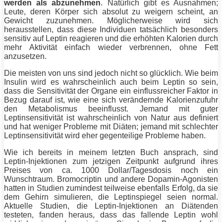
werden als abzunehmen
. Natürlich gibt es Ausnahmen;
Leute, deren Körper sich absolut zu weigern scheint, an
Gewicht zuzunehmen. Möglicherweise wird sich
herausstellen, dass diese Individuen tatsächlich besonders
sensitiv auf Leptin reagieren und die erhöhten Kalorien durch
mehr Aktivität einfach wieder verbrennen, ohne
Fett
anzusetzen.
Die meisten von uns sind jedoch nicht so glücklich. Wie beim
Insulin wird es wahrscheinlich auch beim Leptin so sein,
dass die Sensitivität der Organe ein einflussreicher Faktor in
Bezug darauf ist, wie eine sich verändernde Kalorienzufuhr
den Metabolismus beeinflusst. Jemand mit guter
Leptinsensitivität ist wahrscheinlich von Natur aus definiert
und hat weniger Probleme mit Diäten; jemand mit schlechter
Leptinsensitivität wird eher gegenteilige Probleme haben.
Wie ich bereits in meinem letzten Buch ansprach, sind
Leptin-Injektionen zum jetzigen Zeitpunkt aufgrund ihres
Preises von ca. 1000 Dollar/Tagesdosis noch ein
Wunschtraum. Bromocriptin und andere Dopamin-Agonisten
hatten in Studien zumindest teilweise ebenfalls Erfolg, da sie
dem Gehirn simulieren, die Leptinspiegel seien normal.
Aktuelle Studien, die Leptin-Injektionen an Diätenden
testeten, fanden heraus, dass das fallende Leptin wohl