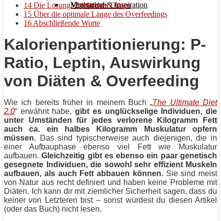
Motivation & Inspiration
Vegetarisch
14
Die Lösung: Zyklisches Diäten
15
Über die optimale Länge des Overfeedings
16
Abschließende Worte
Kalorienpartitionierung: P-
Ratio, Leptin, Auswirkung
von Diäten & Overfeeding
Wie ich bereits früher in meinem Buch „
The Ultimate Diet
2.0
“ erwähnt habe,
gibt es unglückselige Individuen, die
unter Umständen für jedes verlorene Kilogramm
Fett
auch ca. ein halbes Kilogramm Muskulatur opfern
müssen
. Das sind typischerweise auch diejenigen, die in
einer Aufbauphase ebenso viel
Fett
wie Muskulatur
aufbauen.
Gleichzeitig gibt es ebenso ein paar genetisch
gesegnete Individuen, die sowohl sehr effizient Muskeln
aufbauen, als auch
Fett
abbauen können.
Sie sind meist
von Natur aus recht definiert und haben keine Probleme mit
Diäten. Ich kann dir mit ziemlicher Sicherheit sagen, dass du
keiner von Letzteren bist – sonst würdest du diesen Artikel
(oder das Buch) nicht lesen.