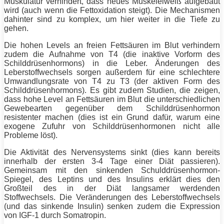
Muskulatur verhindert, dass neues Muskeleiweiß aufgebaut
wird (auch wenn die Fettoxidation steigt). Die Mechanismen
dahinter sind zu komplex, um hier weiter in die Tiefe zu
gehen.
Die hohen Levels an freien Fettsäuren im Blut verhindern
zudem die Aufnahme von T4 (die inaktive Vorform des
Schilddrüsenhormons) in die Leber. Änderungen des
Leberstoffwechsels sorgen außerdem für eine schlechtere
Umwandlungsrate von T4 zu T3 (der aktiven Form des
Schilddrüsenhormons). Es gibt zudem Studien, die zeigen,
dass hohe Level an Fettsäuren im Blut die unterschiedlichen
Gewebearten gegenüber dem Schilddrüsenhormon
resistenter machen (dies ist ein Grund dafür, warum eine
exogene Zufuhr von Schilddrüsenhormonen nicht alle
Probleme löst).
Die Aktivität des Nervensystems sinkt (dies kann bereits
innerhalb der ersten 3-4 Tage einer
Diät
passieren).
Gemeinsam mit den sinkenden Schulddrüsenhormon-
Spiegel, des Leptins und des Insulins erklärt dies den
Großteil des in der
Diät
langsamer werdenden
Stoffwechsels. Die Veränderungen des Leberstoffwechsels
(und das sinkende Insulin) senken zudem die Expression
von IGF-1 durch Somatropin.