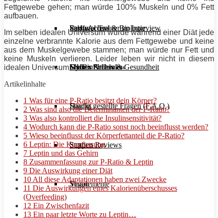
Fettgewebe gehen; man würde 100% Muskeln und 0%
Fett
aufbauen.
Stoffwechsel & Biologie
Salate
Personal Trainer im Interview
Early Access
Im selben idealen Universum würde während einer
Diät
jede
einzelne verbrannte Kalorie aus dem Fettgewebe und keine
aus dem Muskelgewebe stammen; man würde nur
Fett
und
keine Muskeln verlieren. Leider leben wir nicht in diesem
Frauen Fitness & Gesundheit
Shakes & Drinks
Gym im Interview
MHRx Archiv
idealen Universum.
Artikelinhalte
1
Was für eine P-Ratio besitzt dein Körper?
Häufig gestellte Fragen (F.A.Q.)
Snacks
2
Was sind also die Determinanten der P-Ratio?
3
Was also kontrolliert die Insulinsensitivität?
4
Wodurch kann die P-Ratio sonst noch beeinflusst werden?
5
Wieso beeinflusst der Körperfettanteil die P-Ratio?
6
Leptin: Die Kurzfassung
Studien Reviews
Suppen
7
Leptin und das Gehirn
8
Zusammenfassung zur P-Ratio & Leptin
9
Die Auswirkung einer Diät
10
All diese Adaptationen haben zwei Zwecke
Supplemente
Vegan
11
Die Auswirkungen eines Kalorienüberschusses
(Overfeeding)
12
Ein Zwischenfazit
13
Ein paar letzte Worte zu Leptin…