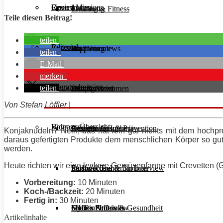
Unsere Mission
Reviews
Open Access
Ernährung
Training & Fitness
Teile diesen Beitrag!
teilen
Rezepte
Editorials
Supplemente
Ernährung
Produktreviews
teilen
E-Mail
merken
Interviews
Magazinbeiträge
teilen
Diät & Abnehmen
Buchreviews
Hauptgerichte
Von Stefan Löffler
|
Videos
Beitrags-Übersicht
Regeneration & Prävention
Desserts
Athleten im Interview
Aktuelle Ausgabe
Konjaknudeln? Nein, das hat rein gar nichts mit dem hochpro
daraus gefertigten Produkte dem menschlichen Körper so gut w
werden.
Heute richten wir eine leckere Gemüsepfanne mit Crevetten (G
Stoffwechsel & Biologie
Salate
Personal Trainer im Interview
Early Access
Vorbereitung:
10 Minuten
Koch-/Backzeit:
20 Minuten
Fertig in:
30 Minuten
Frauen Fitness & Gesundheit
Shakes & Drinks
Gym im Interview
MHRx Archiv
Artikelinhalte