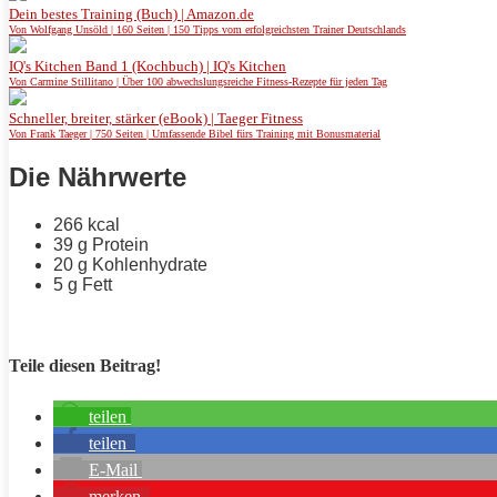
Dein bestes Training (Buch) | Amazon.de
Von Wolfgang Unsöld | 160 Seiten | 150 Tipps vom erfolgreichsten Trainer Deutschlands
IQ's Kitchen Band 1 (Kochbuch) | IQ's Kitchen
Von Carmine Stillitano | Über 100 abwechslungsreiche Fitness-Rezepte für jeden Tag
Schneller, breiter, stärker (eBook) | Taeger Fitness
Von Frank Taeger | 750 Seiten | Umfassende Bibel fürs Training mit Bonusmaterial
Die Nährwerte
266 kcal
39 g
Protein
20 g Kohlenhydrate
5 g
Fett
Teile diesen Beitrag!
teilen
teilen
E-Mail
merken