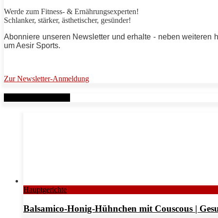
Werde zum Fitness- & Ernährungsexperten!
Schlanker,
stärker
, ästhetischer, gesünder!
Abonniere unseren Newsletter und erhalte - neben weiteren 
um
Aesir Sports
.
Zur Newsletter-Anmeldung
Verwandte Beiträge
Hauptgerichte
Balsamico-Honig-Hühnchen mit Couscous | Gesu