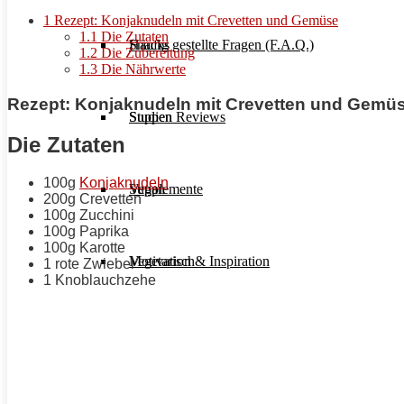
1
Rezept: Konjaknudeln mit Crevetten und Gemüse
1.1
Die Zutaten
Häufig gestellte Fragen (F.A.Q.)
Snacks
1.2
Die Zubereitung
1.3
Die Nährwerte
Rezept: Konjaknudeln mit Crevetten und Gemü
Studien Reviews
Suppen
Die Zutaten
100g
Konjaknudeln
Supplemente
Vegan
200g Crevetten
100g Zucchini
100g Paprika
100g Karotte
Motivation & Inspiration
Vegetarisch
1 rote Zwiebel
1 Knoblauchzehe