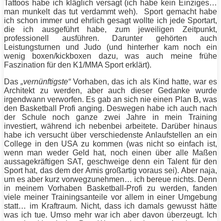
Tattoos habe ich kläglich versagt (ich habe kein Einziges…
man munkelt das tut verdammt weh). Sport gemacht habe
ich schon immer und ehrlich gesagt wollte ich jede Sportart,
die ich ausgeführt habe, zum jeweiligen Zeitpunkt,
professionell ausführen. Darunter gehörten auch
Leistungsturnen und Judo (und hinterher kam noch ein
wenig boxen/kickboxen dazu, was auch meine frühe
Faszination für den K1/MMA Sport erklärt).
Das
„vernünftigste“
Vorhaben, das ich als Kind hatte, war es
Architekt zu werden, aber auch dieser Gedanke wurde
irgendwann verworfen. Es gab an sich nie einen Plan B, was
den Basketball Profi anging. Deswegen habe ich auch nach
der Schule noch ganze zwei Jahre in mein
Training
investiert, während ich nebenbei arbeitete. Darüber hinaus
habe ich versucht über verschiedenste Anlaufstellen an ein
College in den USA zu kommen (was nicht so einfach ist,
wenn man weder Geld hat, noch einen über alle Maßen
aussagekräftigen SAT, geschweige denn ein Talent für den
Sport hat, das dem der Amis großartig voraus sei). Aber naja,
um es aber kurz vorwegzunehmen… ich bereue nichts. Denn
in meinem Vorhaben Basketball-Profi zu werden, fanden
viele meiner Trainingsanteile vor allem in einer Umgebung
statt… im Kraftraum. Nicht, dass ich damals gewusst hätte
was ich tue. Umso mehr war ich aber davon überzeugt. Ich