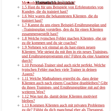
Motivation & Inspiration
Vegetarisch
Methoden nutzt du hauptsächlich?
1.5
Hast du für uns Beispiele von Erfolgsstories von
Kunden, die du trainiert hast?
1.6
Wer waren die bekanntesten Klienten, die du
trainiert hast?
1.7
Kannst du uns einen Beispiel-Ernährungsplan und
–Trainingsplan vorstellen, den du für einen Klienten
zusammengestellt hast?
1.8
Welche typischen Fehler machen Klienten, ehe sie
zu dir kommen und du sie coachst?
1.9
Nehmen wir einmal an du hast einen neuen
Klienten: Wie steigst du mit ihm in ein neues Trainings-
und Ernährungsprogramm ein? Führst du eine Anamese
durch?
1.10
Personal-Trainer sind auch nicht perfekt. Welche
typischen Fehler machen viele Trainer in deinen
Augen?
1.11
Welche Maßnahmen ergreifst du, dass deine
Klienten auch nach einem Coaching dranbleiben? Gibt
du ihnen Trainings- und Ernährungspläne mit auf den
weiteren Weg?
1.12
Was tust du, damit deine Klienten motiviert
bleiben?
1.13
Kommen Klienten auch mit privaten Problemen
zu dir? Fühlst du dich manchmal eher als Therapeut,