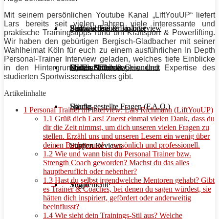
Mit seinem persönlichen Youtube Kanal „LiftYouUP“ liefert
Lars bereits seit vielen Jahren viele interessante und
Stoffwechsel & Biologie
Salate
Personal Trainer im Interview
Early Access
praktische Trainingstipps rund um
Kraftsport
&
Powerlifting
.
Wir haben den gebürtigen Bergisch-Gladbacher mit seiner
Wahlheimat Köln für euch zu einem ausführlichen In Depth
Personal-
Trainer
Interview geladen, welches tiefe Einblicke
Frauen Fitness & Gesundheit
Shakes & Drinks
Gym im Interview
MHRx Archiv
in den Hintergrund, die
Philosophie
und Expertise des
studierten Sportwissenschaftlers gibt.
Artikelinhalte
Häufig gestellte Fragen (F.A.Q.)
Snacks
1
Personal Trainer im Interview: Lars Richmann (LiftYouUP)
1.1
Grüß dich Lars! Zuerst einmal vielen Dank, dass du
dir die Zeit nimmst, um dich unseren vielen Fragen zu
stellen. Erzähl uns und unseren Lesern ein wenig über
deinen Background – persönlich und professionell.
Studien Reviews
Suppen
1.2
Wie und wann bist du Personal Trainer bzw.
Strength Coach geworden? Machst du das alles
hauptberuflich oder nebenher?
1.3
Hast du selbst irgendwelche Mentoren gehabt? Gibt
Supplemente
Vegan
es Trainer & Coaches, bei denen du sagen würdest, sie
hätten dich inspiriert, gefördert oder anderweitig
beeinflusst?
1.4
Wie sieht dein Trainings-Stil aus? Welche