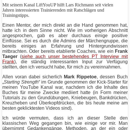
Mit seinem Kanal LiftYouUP hilft Lars Richmann seit vielen
Jahren interessierten Trainierenden mit Ratschlägen und
Trainingstipps.
Einen Mentor, der mich direkt an die Hand genommen hat,
hatte ich in dem Sinne nicht. Wie im vorherigen Abschnitt
angesprochen, gab es aber durchaus einige positive
Einflüsse. Sei es durch die Admins der Märchengruppe, die
bereits einiges an Erfahrung und Hintergrundwissen
mitbrachten. Oder bereits etablierte
Coaches
, wie ein
Frank
Taeger
(
siehe auch unser bestehendes PT Interview mit
Frank
), die ständig interessanten Input zur Verfügung
stellten, den ich versucht habe, für mich zu vereinnahmen.
Allen
voran dabei sicherlich
Mark
Rippetoe
, dessen Buch
„
Starting Strength
“ im Grunde genommen der Kick-Starter für
meinen YouTube Kanal war, nachdem ich die Inhalte des
Buches für meine Zwecke mediiert hatte (in Form meiner
Tutorials zu den Grundübungen,
Kniebeugen
, Bankdrücken,
Kreuzheben und Überkopfdrücken, die bis heute meine am
besten geklicktesten Videos sind).
Ich würde vermuten, dass ich an dieser Stelle den
klassischen Weg gegangen bin, wie einige vor mir. Man
übernimmt Gedankengänge, Methoden, an der ein oder