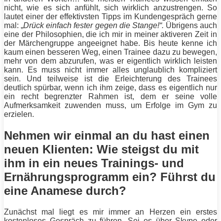
nicht, wie es sich anfühlt, sich wirklich anzustrengen. So
lautet einer der effektivsten
Tipps
im Kundengespräch gerne
mal: „
Drück einfach fester gegen die Stange!“.
Übrigens auch
eine der Philosophien, die ich mir in meiner aktiveren Zeit in
der Märchengruppe angeeignet habe. Bis heute kenne ich
kaum einen besseren Weg, einen Trainee dazu zu bewegen,
mehr von dem abzurufen, was er eigentlich wirklich leisten
kann. Es muss nicht immer alles unglaublich kompliziert
sein. Und teilweise ist die Erleichterung des Trainees
deutlich spürbar, wenn ich ihm zeige, dass es eigentlich nur
ein recht begrenzter Rahmen ist, dem er seine volle
Aufmerksamkeit zuwenden muss, um Erfolge im Gym zu
erzielen.
Nehmen wir einmal an du hast einen
neuen Klienten: Wie steigst du mit
ihm in ein neues Trainings- und
Ernährungsprogramm ein? Führst du
eine Anamese durch?
Zunächst mal liegt es mir immer an Herzen ein erstes
kostenloses Gespräch zu führen. Sei es über Skype oder