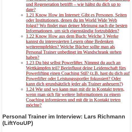
und Regeneration betrifft – wie hältst du dich up to
date?
1.21
Know How im Internet: Gibt es Personen, Seiten
oder Institutionen, denen du im World Wide Web
folgst? Wo findet man deiner Meinung nach die besten
Informationen, um sich eigenständig fortzubilden?
1.22
Know How aus dem Buch: Welche 3 Werke
kannst du interessierten Lesern ohne Bedenken
weiterempfehlen? Welche Bücher sollte man als
Personal Trainer unbedingt im Wandschrank stehen
haben?
1.23
Du bist selbst Powerlifter. Nimmst du auch an
Wettkämpfen teil? Beeinflusst deine Leidenschaft fürs
Powerlifting einen Coaching Stil? (z.B. hast du dich auf
Powerlifter oder Leistungssportler fokussiert? Oder
kann dich grundsätzlich jeder als Trainer anheuern?)
1.24
Wie und wo kann man mit dir in Kontakt treten,
wenn man sich für weitere Informationen zu einem
Coaching informieren und mit dir in Kontakt treten
möchte?
Personal Trainer im Interview: Lars Richmann
(LiftYouUP)