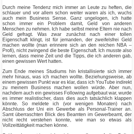
Durch meine Tendenz mich immer an Leute zu heften, die
schlauer und vor allem schon weiter waren als ich, wuchs
auch mein Business Sense. Ganz ungelogen, ich hatte
schon immer ein Problem damit, Geld von anderen
Menschen zu nehmen. Ich habe selbst meine Eltern nie nach
Geld gefragt. Was zwar zunächst nach einer tollen
Eigenschaft klingt, ist für jemanden, der zweifelsfrei Geld
machen wollte (man erinnere sich an den reichen NBA –
Profi), nicht zwingend die beste Eigenschaft. Ich musste also
lernen, dass meine Zeit und die
Tipps
, die ich anderen gab,
einen gewissen Wert hatten.
Zum Ende meines Studiums hin kristallisierte sich immer
mehr hinaus, was ich machen wollte. Beziehungsweise, ab
einem gewissen Punkt war es klar, dass ich YouTube indirekt
zu meinem Business machen wollen würde. Aber nun,
nachdem auch ein gewisses Following aufgebaut war, wurde
es immer realistischer, dass dies auch tatsächlich klappen
könnte. So meldete ich (vor wenigen Monaten) nach
Abschluss der Uni ein Gewerbe als Personal-
Trainer
an.
Samt überraschten Blick des Beamten im Gewerbeamt, der
nicht recht verstehen konnte, wie man so etwas als
Vollzeittätigkeit machen könne.