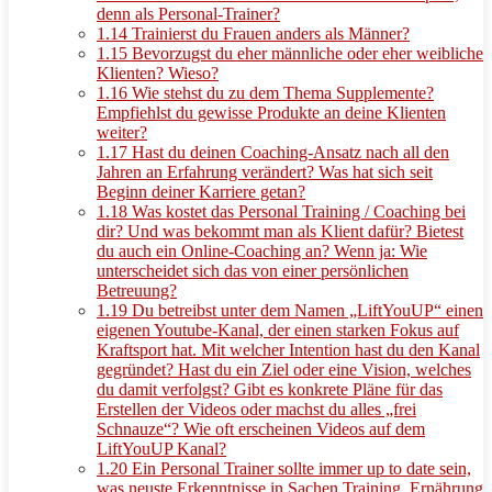
denn als Personal-Trainer?
1.14
Trainierst du Frauen anders als Männer?
1.15
Bevorzugst du eher männliche oder eher weibliche
Klienten? Wieso?
1.16
Wie stehst du zu dem Thema Supplemente?
Empfiehlst du gewisse Produkte an deine Klienten
weiter?
1.17
Hast du deinen Coaching-Ansatz nach all den
Jahren an Erfahrung verändert? Was hat sich seit
Beginn deiner Karriere getan?
1.18
Was kostet das Personal Training / Coaching bei
dir? Und was bekommt man als Klient dafür? Bietest
du auch ein Online-Coaching an? Wenn ja: Wie
unterscheidet sich das von einer persönlichen
Betreuung?
1.19
Du betreibst unter dem Namen „LiftYouUP“ einen
eigenen Youtube-Kanal, der einen starken Fokus auf
Kraftsport hat. Mit welcher Intention hast du den Kanal
gegründet? Hast du ein Ziel oder eine Vision, welches
du damit verfolgst? Gibt es konkrete Pläne für das
Erstellen der Videos oder machst du alles „frei
Schnauze“? Wie oft erscheinen Videos auf dem
LiftYouUP Kanal?
1.20
Ein Personal Trainer sollte immer up to date sein,
was neuste Erkenntnisse in Sachen Training, Ernährung