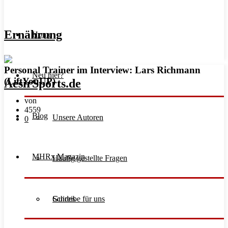
Ernährung
Home
Personal Trainer im Interview: Lars Richmann
Neu hier?
(LiftYouUP)
von
4559
Blog
Unsere Autoren
0
MHRx Magazin
Häufig gestellte Fragen
Schreibe für uns
Guides