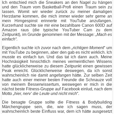
Ich entschied mich die Sneakers an den Nagel zu hängen
und den Traum vom Basketball-Profi einen Traum sein zu
lassen. Womit wir wieder zurück zu meiner damaligen
Herzdame kommen, die mich immer wieder sehr gerne an
mein Hirngespinst erinnerte mit YouTube anzufangen.
Kurzerhand suchte sie mir eine bezahlbare Canon 600D auf
Amazon raus (die typische YouTuber Cam zu dem
Zeitpunkt), im Grunde genommen mit der Message:
„Mach es
einfach“.
Eigentlich suchte ich zuvor nach dem
„richtigen Moment
“ um
mit YouTube zu beginnen, aber den gab es nicht wirklich. Ich
musste es einfach tun. Und das tat ich dann auch. Meine
Hochnäsigkeit hinsichtlich meines vermeintlichen Wissens
hatte glücklicherweise zu diesem Zeitpunkt einen gewissen
Peak erreicht. Glücklicherweise deswegen, da ich sonst
wahrscheinlich nie damit angefangen hätte. Zur selben Zeit
hatte auch einer meiner besten Freunde die Schnauze voll
von meinem Besserwissertum, weswegen er mich in die
nächst beste Fitness-Gruppe auf Facebook einlud, nach dem
Motto
„hier, nerv‘ die Leute und nicht mich
“.
Die besagte Gruppe sollte die Fitness & Bodybuilding
Märchengruppe sein, die, wie ich sagen muss, der
wahrscheinlich beste Einfluss war, dem ich hätte ausgesetzt