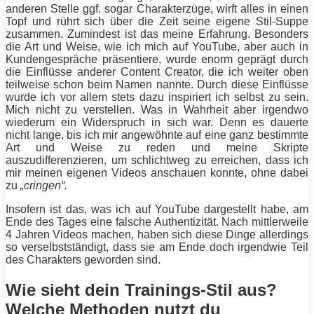
anderen Stelle ggf. sogar Charakterzüge, wirft alles in einen
Topf und rührt sich über die Zeit seine eigene Stil-Suppe
zusammen. Zumindest ist das meine Erfahrung. Besonders
die Art und Weise, wie ich mich auf YouTube, aber auch in
Kundengespräche präsentiere, wurde enorm geprägt durch
die Einflüsse anderer Content Creator, die ich weiter oben
teilweise schon beim Namen nannte. Durch diese Einflüsse
wurde ich vor allem stets dazu inspiriert ich selbst zu sein.
Mich nicht zu verstellen. Was in Wahrheit aber irgendwo
wiederum ein Widerspruch in sich war. Denn es dauerte
nicht lange, bis ich mir angewöhnte auf eine ganz bestimmte
Art und Weise zu reden und meine Skripte
auszudifferenzieren, um schlichtweg zu erreichen, dass ich
mir meinen eigenen Videos anschauen konnte, ohne dabei
zu
„cringen“.
Insofern ist das, was ich auf YouTube dargestellt habe, am
Ende des Tages eine falsche Authentizität. Nach mittlerweile
4 Jahren Videos machen, haben sich diese Dinge allerdings
so verselbstständigt, dass sie am Ende doch irgendwie Teil
des Charakters geworden sind.
Wie sieht dein Trainings-Stil aus?
Welche Methoden nutzt du