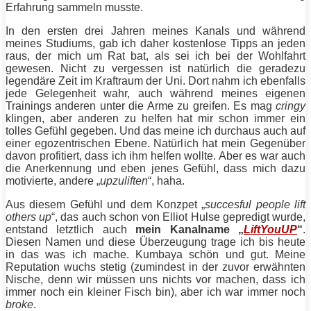
Erfahrung sammeln musste.
In den ersten drei Jahren meines Kanals und während
meines Studiums, gab ich daher kostenlose
Tipps
an jeden
raus, der mich um Rat bat, als sei ich bei der Wohlfahrt
gewesen. Nicht zu vergessen ist natürlich die geradezu
legendäre Zeit im Kraftraum der Uni. Dort nahm ich ebenfalls
jede Gelegenheit wahr, auch während meines eigenen
Trainings anderen unter die
Arme
zu greifen. Es mag
cringy
klingen, aber anderen zu helfen hat mir schon immer ein
tolles Gefühl gegeben. Und das meine ich durchaus auch auf
einer egozentrischen Ebene. Natürlich hat mein Gegenüber
davon profitiert, dass ich ihm helfen wollte. Aber es war auch
die Anerkennung und eben jenes Gefühl, dass mich dazu
motivierte, andere „
upzuliften
“, haha.
Aus diesem Gefühl und dem Konzpet „
succesful people lift
others up
“, das auch schon von Elliot Hulse gepredigt wurde,
entstand letztlich auch
mein Kanalname „
LiftYouUP
“
.
Diesen Namen und diese Überzeugung trage ich bis heute
in das was ich mache. Kumbaya schön und gut. Meine
Reputation wuchs stetig (zumindest in der zuvor erwähnten
Nische, denn wir müssen uns nichts vor machen, dass ich
immer noch ein kleiner Fisch bin), aber ich war immer noch
broke
.