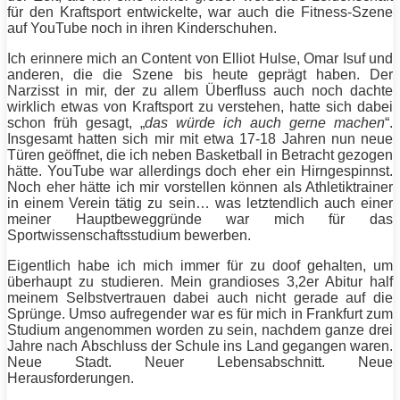
für den
Kraftsport
entwickelte, war auch die Fitness-Szene
auf YouTube noch in ihren Kinderschuhen.
Ich erinnere mich an Content von Elliot Hulse,
Omar Isuf
und
anderen, die die Szene bis heute geprägt haben. Der
Narzisst in mir, der zu allem Überfluss auch noch dachte
wirklich etwas von
Kraftsport
zu verstehen, hatte sich dabei
schon früh gesagt, „
das würde ich auch gerne machen
“.
Insgesamt hatten sich mir mit etwa 17-18 Jahren nun neue
Türen geöffnet, die ich neben Basketball in Betracht gezogen
hätte. YouTube war allerdings doch eher ein Hirngespinnst.
Noch eher hätte ich mir vorstellen können als Athletiktrainer
in einem Verein tätig zu sein… was letztendlich auch einer
meiner Hauptbeweggründe war mich für das
Sportwissenschaftsstudium bewerben.
Eigentlich habe ich mich immer für zu doof gehalten, um
überhaupt zu studieren. Mein grandioses 3,2er Abitur half
meinem Selbstvertrauen dabei auch nicht gerade auf die
Sprünge. Umso aufregender war es für mich in Frankfurt zum
Studium angenommen worden zu sein, nachdem ganze drei
Jahre nach Abschluss der Schule ins Land gegangen waren.
Neue Stadt. Neuer Lebensabschnitt. Neue
Herausforderungen.