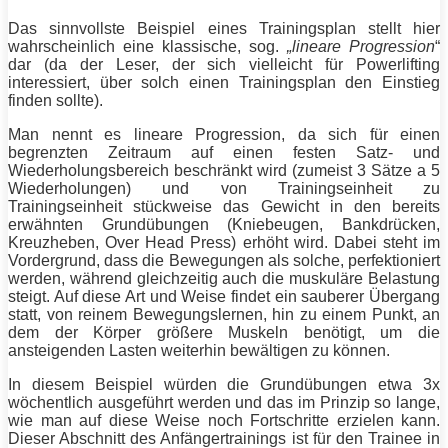
Das sinnvollste Beispiel eines
Trainingsplan
stellt hier
wahrscheinlich eine klassische, sog.
„lineare Progression
“
dar (da der Leser, der sich vielleicht für
Powerlifting
interessiert, über solch einen
Trainingsplan
den Einstieg
finden sollte).
Man nennt es lineare Progression, da sich für einen
begrenzten Zeitraum auf einen festen Satz- und
Wiederholungsbereich beschränkt wird (zumeist 3 Sätze a 5
Wiederholungen) und von Trainingseinheit zu
Trainingseinheit stückweise das Gewicht in den bereits
erwähnten Grundübungen (
Kniebeugen
, Bankdrücken,
Kreuzheben, Over Head Press) erhöht wird. Dabei steht im
Vordergrund, dass die Bewegungen als solche, perfektioniert
werden, während gleichzeitig auch die muskuläre Belastung
steigt. Auf diese Art und Weise findet ein sauberer Übergang
statt, von reinem Bewegungslernen, hin zu einem Punkt, an
dem der Körper größere
Muskeln
benötigt, um die
ansteigenden Lasten weiterhin bewältigen zu können.
In diesem Beispiel würden die Grundübungen etwa 3x
wöchentlich ausgeführt werden und das im Prinzip so lange,
wie man auf diese Weise noch Fortschritte erzielen kann.
Dieser Abschnitt des Anfängertrainings ist für den Trainee in