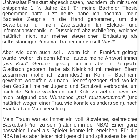
Universität Frankfurt abgeschlossen, nachdem ich mir zuvor
entspannte 1 ½ Jahre Zeit für meine Bachelor Thesis
genommen hatte. Erst heute habe ich nochmal mein
Bachelor Zeugnis in die Hand genommen, um die
Bewerbung für mein Zweitstudium für Elektro- und
Informationstechnik in Düsseldorf abzuschließen, welches
natürlich nicht nur meiner steuerlichen Entlastung als
selbstständiger Personal-
Trainer
dienen soll *
hust
*.
Aber wie dem auch sei… wenn ich in Frankfurt gefragt
wurde, woher ich denn käme, lautete meine Antwort immer
„
aus Köln
“. Genauer gesagt bin ich aber in Bergisch-
Gladbach geboren, habe als Kleinkind mit meinen Eltern
zusammen (hoffe ich zumindest) in Köln – Buchheim
gewohnt, woraufhin wir nach Hennef gezogen sind, wo ich
den Großteil meiner Jugend und Schulzeit verbrachte, um
nach der Schule wiederum nach Köln zu ziehen, bevor es
mich aufgrund des Wunsches „
mal rauszukommen
“ (und
natürlich wegen einer Frau, wie könnte es anders sein), nach
Frankfurt am Main verschlug.
Mein Traum war es immer ein voll tätowierter, steinreicher
Basketball-Profi zu sein (natürlich in der NBA). Einen ganz
passablen Level als Spieler konnte ich erreichen. Für die
NBA hat es aber leider nicht gereicht und spätestens bei den