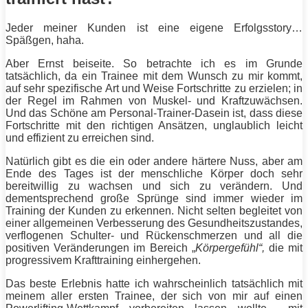
Jeder meiner Kunden ist eine eigene Erfolgsstory…
Späßgen, haha.
Aber Ernst beiseite. So betrachte ich es im Grunde
tatsächlich, da ein Trainee mit dem Wunsch zu mir kommt,
auf sehr spezifische Art und Weise Fortschritte zu erzielen; in
der Regel im Rahmen von Muskel- und Kraftzuwächsen.
Und das Schöne am Personal-
Trainer
-Dasein ist, dass diese
Fortschritte mit den richtigen Ansätzen, unglaublich leicht
und effizient zu erreichen sind.
Natürlich gibt es die ein oder andere härtere Nuss, aber am
Ende des Tages ist der menschliche Körper doch sehr
bereitwillig zu wachsen und sich zu verändern. Und
dementsprechend große Sprünge sind immer wieder im
Training
der Kunden zu erkennen. Nicht selten begleitet von
einer allgemeinen Verbesserung des Gesundheitszustandes,
verflogenen Schulter- und Rückenschmerzen und all die
positiven Veränderungen im Bereich „
Körpergefühl“,
die mit
progressivem
Krafttraining
einhergehen.
Das beste Erlebnis hatte ich wahrscheinlich tatsächlich mit
meinem aller ersten Trainee, der sich von mir auf einen