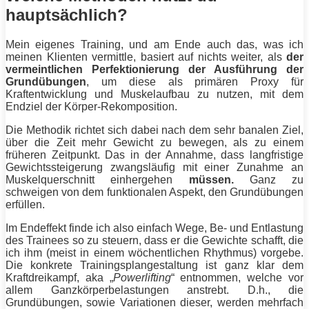
hauptsächlich?
Mein eigenes
Training
, und am Ende auch das, was ich
meinen Klienten vermittle, basiert auf nichts weiter, als
der
vermeintlichen Perfektionierung der Ausführung der
Grundübungen
, um diese als primären Proxy für
Kraftentwicklung und
Muskelaufbau
zu nutzen, mit dem
Endziel der Körper-Rekomposition.
Die Methodik richtet sich dabei nach dem sehr banalen Ziel,
über die Zeit mehr Gewicht zu bewegen, als zu einem
früheren Zeitpunkt. Das in der Annahme, dass langfristige
Gewichtssteigerung zwangsläufig mit einer Zunahme an
Muskelquerschnitt einhergehen
müssen.
Ganz zu
schweigen von dem funktionalen Aspekt, den Grundübungen
erfüllen.
Im Endeffekt finde ich also einfach Wege, Be- und Entlastung
des Trainees so zu steuern, dass er die Gewichte schafft, die
ich ihm (meist in einem wöchentlichen Rhythmus) vorgebe.
Die konkrete Trainingsplangestaltung ist ganz klar dem
Kraftdreikampf
, aka „
Powerlifting
“ entnommen, welche vor
allem Ganzkörperbelastungen anstrebt. D.h., die
Grundübungen, sowie Variationen dieser, werden mehrfach