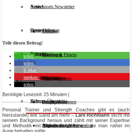
Aesir Sports Newsletter
Artikel
News
Unsere Mission
Reviews
Open Access
Training
Teile diesen Beitrag!
Rezepte
Editorials
Ernährung
Training & Fitness
teilen
teilen
E-Mail
merken
Interviews
Magazinbeiträge
Supplemente
Ernährung
Produktreviews
teilen
Benötigte Lesezeit: 25 Minuten |
Videos
Beitrags-Übersicht
Diät & Abnehmen
Buchreviews
Hauptgerichte
Personal
Trainer
und Strength
Coaches
gibt es (auch
hierzulande) wie Sand am mehr –
Lars Richmann
sticht mit
seinem Background heraus und zählt mit seiner Expertise
Regeneration & Prävention
Desserts
Athleten im Interview
Aktuelle Ausgabe
und Methodik mit Sicherheit zu jenen, die man näher im
Auge behalten sollte.