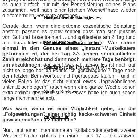
es auch einfach nur mit der Periodisierung deines Plans
zusammen, weil nach einer leichten Woche/Phase wieder
die fordernden Gewichte anstehen.
Stoffwechsel & Biologie
Salate
Personal Trainer im Interview
Early Access
Gerade dann, wenn eine extreme exzentrische Belastung
ansteht, passiert es relativ schnell dass man sich jenseits
von Gut und Böse trainiert …und spätestens am 2 Tag (und
Frauen Fitness & Gesundheit
Shakes & Drinks
Gym im Interview
MHRx Archiv
alle darauffolgenden) die Quittung kassiert.
Wer schon
einmal in den Genuss eines „Instant“-Muskelkaters
gekommen ist, der bei Tag 2-3 seinen vermeintlichen
Zenit erreicht hat und dann noch mehrere Tage benötigt,
um abzuklingen,
der weiß was ich meine. Es ist noch gar
Häufig gestellte Fragen (F.A.Q.)
Snacks
nicht so lange her, da konnte ich geschlagene 7 Tage nach
dem letzten Bein-Workout nicht geradeaus laufen – und in
vielen Fällen ist das nicht einmal etwas Ungewöhnliches
unter „Eisenbiegern“ (auch wenn eine ganze Woche schon
Studien Reviews
Suppen
extra-ordinär gewesen ist – so etwas hatte ich auch schon
lange nicht mehr erlebt).
Was wäre, wenn es eine Möglichkeit gebe, um die
„Folgewirkungen“ einer richtig kacke-schweren Einheit
Supplemente
Vegan
gewissermaßen einzudämmen?
Nun, laut einer internationalen Kollaborationsarbeit zweier
Wissenschaftler gibt es da einen Trick 17 – die Antwort