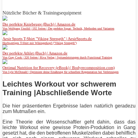
Nützliche Bücher & Trainingsequipment
Die perfekte Kniebeuge (Buch) | Amazon.de
Von Wolfgang Unsöld | 192 Seiten | Der perfekte Squat: Technik, Methoden und Varianten
Aesir Sports T-Shirt "Viking Strength" | AesirSports.de
Hochwertiges T-Shirt mit Wikingerkopf ("Viking Strength")
Der perfekte Athlet (Buch) | Amazon.de
Von Gray Cook | 320 Seiten | Riva Verlag | Spitzenleistungen durch Functional Training
Optimal Nutrition for Recovery (eBook) | Bodyrecomposition.com)
Von Lyle McDonald | Optimiere deine Ernährung für schnellere Regeneration bei Verletzungen
Leichtes Workout vor schwerem
Training |Abschließende Worte
Die hier präsentierten Ergebnisse laden natürlich geradezu
zum Mutmaßen ein.
Eine Theorie der Wissenschaftler geht dahin, dass das
leichte Workout eine gewisse
Protein
-Produktion in Gang
gesetzt hat, die den betroffenen Muskelzellen dabei behilflich