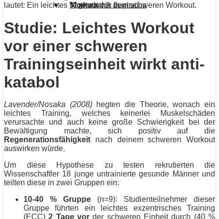
Motivation & Inspiration
Vegetarisch
lautet: Ein leichtes Workout vor dem schweren Workout.
Studie: Leichtes Workout
vor einer schweren
Trainingseinheit wirkt anti-
katabol
Lavender/Nosaka (2008)
hegten die Theorie, wonach ein
leichtes
Training
, welches keinerlei Muskelschäden
verursachte und auch keine große Schwierigkeit bei der
Bewältigung machte, sich positiv auf die
Regenerationsfähigkeit
nach deinem schweren Workout
auswirken würde.
Um diese Hypothese zu testen rekrutierten die
Wissenschaftler 18 junge untrainierte gesunde Männer und
teilten diese in zwei Gruppen ein:
10-40 % Gruppe
(n=9): Studienteilnehmer dieser
Gruppe führten ein leichtes exzentrisches
Training
(ECC)
2 Tage vor
der schweren Einheit durch (40 %