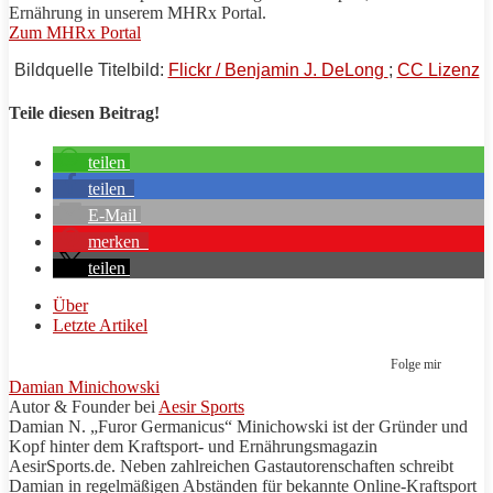
Ernährung in unserem
MHRx
Portal.
Zum MHRx Portal
Bildquelle Titelbild:
Flickr / Benjamin J. DeLong
;
CC Lizenz
Teile diesen Beitrag!
teilen
teilen
E-Mail
merken
teilen
Über
Letzte Artikel
Folge mir
Damian Minichowski
Autor & Founder
bei
Aesir Sports
Damian N. „Furor Germanicus“ Minichowski ist der Gründer und
Kopf hinter dem
Kraftsport
- und Ernährungsmagazin
AesirSports
.de. Neben zahlreichen Gastautorenschaften schreibt
Damian in regelmäßigen Abständen für bekannte Online-
Kraftsport