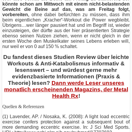
könnte schon am Mittwoch mit einem nicht-belastenden
Gewicht die
Beine
auf das, was am Freitag folgt,
vorbereiten,
ohne dabei befürchten zu müssen, dass ihm
beim eigentlichen „Kracher“-Workout die Power wegbleibt.
Übrigens…wer länger pausiert hat und im Begriff ist, wieder
einzusteigen, der dürfte aus der hier präsentierten Strategie
ebenso seinen Nutzen ziehen, wenn er nicht gleich in der
ersten Woche den Muskelkater seines Lebens erleben will,
nur weil er von 0 auf 150 % schaltet.
Du fandest dieses Studien Review über leichte
Workouts & Anti-Katabolismus informativ &
lesenswert – und würdest gerne mehr
evidenzbasierte Informationen (Praxis &
Theorie) lesen?
Dann werde Leser unseres
monatlich erscheinenden Magazins, der Metal
Health Rx
!
Quellen & Referenzen
(1) Lavender, AP. / Nosaka, K. (2008): A light load eccentric
exercise confers protection against a subsequent bout of
more demanding eccentric exercise. In: J Sci Med Sports.