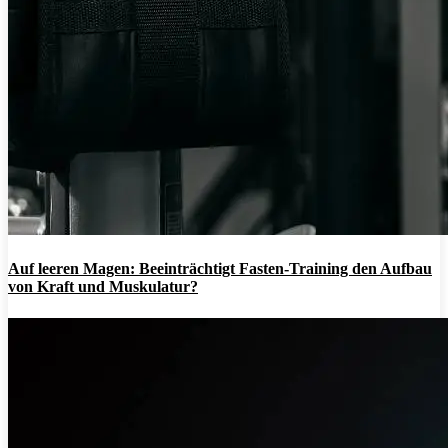
Auf leeren Magen: Beeinträchtigt Fasten-Training den Aufbau
von Kraft und Muskulatur?