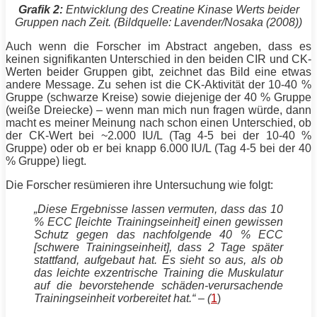
Grafik 2:
Entwicklung des Creatine Kinase Werts beider
Gruppen nach Zeit. (Bildquelle: Lavender/Nosaka (2008))
Auch wenn die Forscher im Abstract angeben, dass es
keinen signifikanten Unterschied in den beiden CIR und CK-
Werten beider Gruppen gibt, zeichnet das Bild eine etwas
andere Message. Zu sehen ist die CK-Aktivität der 10-40 %
Gruppe (schwarze Kreise) sowie diejenige der 40 % Gruppe
(weiße Dreiecke) – wenn man mich nun fragen würde, dann
macht es meiner Meinung nach schon einen Unterschied, ob
der CK-Wert bei ~2.000 IU/L (Tag 4-5 bei der 10-40 %
Gruppe) oder ob er bei knapp 6.000 IU/L (Tag 4-5 bei der 40
% Gruppe) liegt.
Die Forscher resümieren ihre Untersuchung wie folgt:
„Diese Ergebnisse lassen vermuten, dass das 10
% ECC [leichte Trainingseinheit] einen gewissen
Schutz geg
en das nachfolgende 40 % ECC
[schwere Trainingseinheit], dass 2 Tage später
stattfand, aufgebaut hat. Es sieht so aus, als ob
das leichte exzentrische
Training
die Muskulatur
auf die bevorstehende schäden-verursachende
Trainingseinheit vorbereitet hat.“ – (
1
)