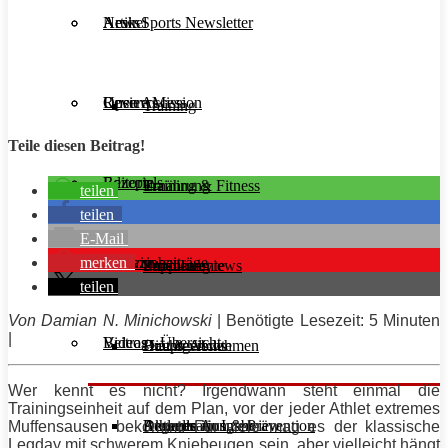
Aesir Sports Newsletter
Artikel
News
Unsere Mission
Reviews
Open Access
Training
Teile diesen Beitrag!
Rezepte
Editorials
Ernährung
Training & Fitness
teilen
teilen
E-Mail
merken
Interviews
Magazinbeiträge
Supplemente
Ernährung
Produktreviews
teilen
Von Damian N. Minichowski
| Benötigte Lesezeit: 5 Minuten
|
Videos
Beitrags-Übersicht
Diät & Abnehmen
Buchreviews
Hauptgerichte
Wer kennt es nicht? Irgendwann steht einmal die
Trainingseinheit auf dem Plan, vor der jeder
Athlet
extremes
Regeneration & Prävention
Desserts
Athleten im Interview
Aktuelle Ausgabe
Muffensausen bekommt. Für viele mag es der klassische
Legday mit schwerem
Kniebeugen
sein, aber vielleicht hängt