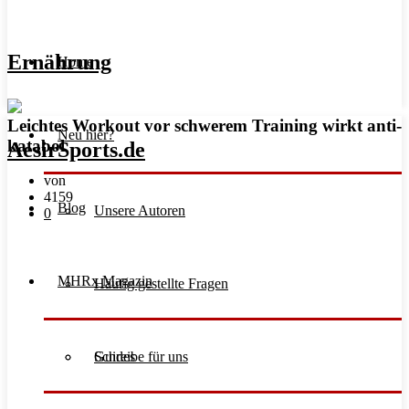
Ernährung
Home
Leichtes Workout vor schwerem Training wirkt anti-
Neu hier?
katabol
von
4159
Blog
Unsere Autoren
0
MHRx Magazin
Häufig gestellte Fragen
Schreibe für uns
Guides