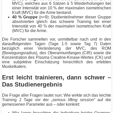
MVC), welches aus 6 Sätzen á 5 Wiederholungen bei
einer
Intensität
von 10 % der maximalen isometrischen
Kraft (MVC) für die
Arme
bestand.
40 % Gruppe
(n=9): Studienteilnehmer dieser Gruppe
absolvierten gleich das schwere
Training
bei einer
Intensität
von 40 % der maximalen isometrischen Kraft
(MVC) für die
Arme
.
Die Forscher sammelten vor, unmittelbar nach und in den
darauffolgenden Tagen (Tage 1-5 sowie Tag 7) Daten
bezüglich einer Veränderung der MVC, des ROM
(Bewegungsradius), des Oberarmumfanges (CIR) sowie die
Konzentration des Plasma Creatine-Kinase-Wertes (CK) und
eine subjektive Einschätzung hinsichtlich des erlebten
Muskelkaters.
Erst leicht trainieren, dann schwer –
Das Studienergebnis
Die Frage aller Fragen lautet nun: Wie wirkte sich das leichte
Training
2 Tage vor der
„serious lifting session“
auf die
gemessenen Parameter aus – oder konkret:
Wie lange brauchten die Individuen beider Gruppen,