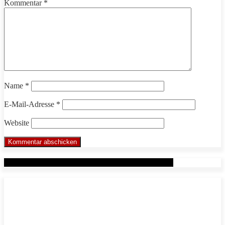
Kommentar
*
Name
*
E-Mail-Adresse
*
Website
Werbung: Das WHP System nach Markus Beuter