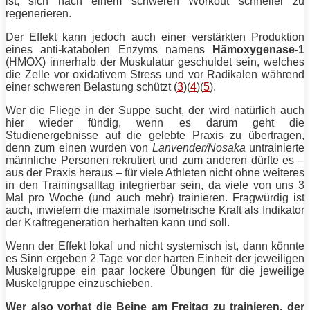
ist, sich nach einem schweren Workout
schneller
zu
regenerieren.
Der Effekt kann jedoch auch einer verstärkten Produktion
eines anti-katabolen Enzyms namens
Hämoxygenase-1
(HMOX) innerhalb der Muskulatur geschuldet sein, welches
die Zelle vor oxidativem Stress und vor Radikalen während
einer schweren Belastung schützt (
3
)(
4
)(
5
).
Wer die Fliege in der Suppe sucht, der wird natürlich auch
hier wieder fündig, wenn es darum geht die
Studienergebnisse auf die gelebte Praxis zu übertragen,
denn zum einen wurden von
Lanvender/Nosaka
untrainierte
männliche Personen rekrutiert und zum anderen dürfte es –
aus der Praxis heraus – für viele Athleten nicht ohne weiteres
in den Trainingsalltag integrierbar sein, da viele von uns 3
Mal pro Woche (und auch mehr) trainieren. Fragwürdig ist
auch, inwiefern die maximale isometrische Kraft als Indikator
der Kraftregeneration herhalten kann und soll.
Wenn der Effekt lokal und nicht systemisch ist, dann könnte
es Sinn ergeben 2 Tage vor der harten Einheit der jeweiligen
Muskelgruppe ein paar lockere
Übungen
für die jeweilige
Muskelgruppe einzuschieben.
Wer also vorhat die
Beine
am Freitag zu trainieren, der