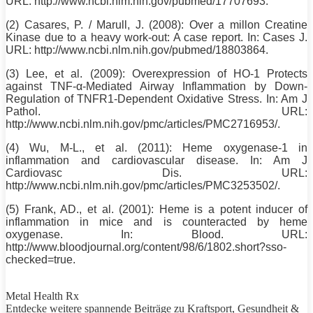
URL: http://www.ncbi.nlm.nih.gov/pubmed/17707693.
(2) Casares, P. / Marull, J. (2008): Over a millon Creatine
Kinase due to a heavy work-out: A case report. In: Cases J.
URL: http://www.ncbi.nlm.nih.gov/pubmed/18803864.
(3) Lee, et al. (2009): Overexpression of HO-1 Protects
against TNF-α-Mediated Airway Inflammation by Down-
Regulation of TNFR1-Dependent Oxidative Stress. In: Am J
Pathol. URL:
http://www.ncbi.nlm.nih.gov/pmc/articles/PMC2716953/.
(4) Wu, M-L., et al. (2011): Heme oxygenase-1 in
inflammation and cardiovascular disease. In: Am J
Cardiovasc Dis. URL:
http://www.ncbi.nlm.nih.gov/pmc/articles/PMC3253502/.
(5) Frank,
AD
., et al. (2001): Heme is a potent inducer of
inflammation in mice and is counteracted by heme
oxygenase. In: Blood. URL:
http://www.bloodjournal.org/content/98/6/1802.short?sso-
checked=true.
Metal Health Rx
Entdecke weitere spannende Beiträge zu
Kraftsport
, Gesundheit &