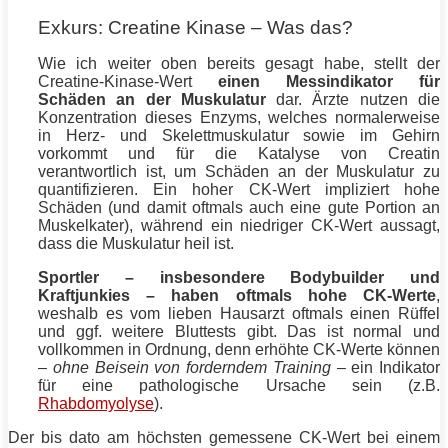
Exkurs: Creatine Kinase – Was das?
Wie ich weiter oben bereits gesagt habe, stellt der
Creatine-Kinase-Wert
einen Messindikator für
Schäden an der Muskulatur
dar. Ärzte nutzen die
Konzentration dieses Enzyms, welches normalerweise
in Herz- und Skelettmuskulatur sowie im Gehirn
vorkommt und für die Katalyse von Creatin
verantwortlich ist, um Schäden an der Muskulatur zu
quantifizieren. Ein hoher CK-Wert impliziert hohe
Schäden (und damit oftmals auch eine gute Portion an
Muskelkater), während ein niedriger CK-Wert aussagt,
dass die Muskulatur heil ist.
Sportler – insbesondere Bodybuilder und
Kraftjunkies – haben oftmals hohe CK-Werte
,
weshalb es vom lieben Hausarzt oftmals einen Rüffel
und ggf. weitere Bluttests gibt. Das ist normal und
vollkommen in Ordnung, denn erhöhte CK-Werte können
–
ohne Beisein von forderndem
Training
– ein Indikator
für eine pathologische Ursache sein (z.B.
Rhabdomyolyse
).
Der bis dato am höchsten gemessene CK-Wert bei einem