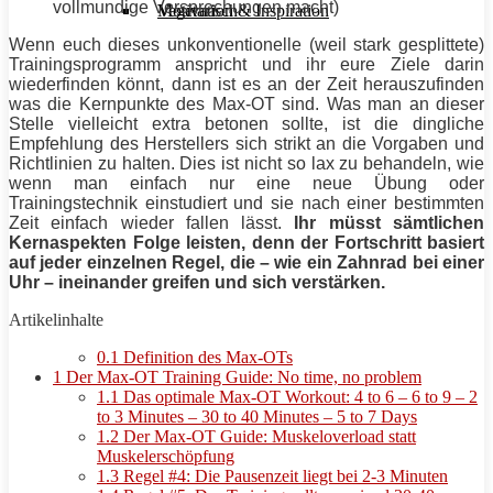
vollmundige Versprechungen macht)
Motivation & Inspiration
Vegetarisch
Wenn euch dieses unkonventionelle (weil stark gesplittete)
Trainingsprogramm
anspricht und ihr eure Ziele darin
wiederfinden könnt, dann ist es an der Zeit herauszufinden
was die Kernpunkte des Max-OT sind. Was man an dieser
Stelle vielleicht extra betonen sollte, ist die dingliche
Empfehlung des Herstellers sich strikt an die Vorgaben und
Richtlinien zu halten. Dies ist nicht so lax zu behandeln, wie
wenn man einfach nur eine neue Übung oder
Trainingstechnik einstudiert und sie nach einer bestimmten
Zeit einfach wieder fallen lässt.
Ihr müsst sämtlichen
Kernaspekten Folge leisten, denn der Fortschritt basiert
auf jeder einzelnen Regel, die – wie ein Zahnrad bei einer
Uhr – ineinander greifen und sich verstärken.
Artikelinhalte
0.1
Definition des Max-OTs
1
Der Max-OT Training Guide: No time, no problem
1.1
Das optimale Max-OT Workout: 4 to 6 – 6 to 9 – 2
to 3 Minutes – 30 to 40 Minutes – 5 to 7 Days
1.2
Der Max-OT Guide: Muskeloverload statt
Muskelerschöpfung
1.3
Regel #4: Die Pausenzeit liegt bei 2-3 Minuten