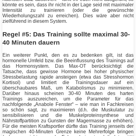
könnte es sein, dass ihr nicht in der Lage seid mit maximaler
Intensität
zu trainieren (oder die gewünschte
Wiederholungszahl zu erreichen). Dies wäre aber nicht
zielführend in diesem System.
Regel #5: Das Training sollte maximal 30-
40 Minuten dauern
Ein weiterer Punkt, den es zu bedenken gilt, ist das
hormonelle Umfeld bzw. die Beeinflussung des Trainings auf
das Hormonsystem. Das Max-OT berücksichtigt die
Tatsache, dass gewisse Hormone bei hoher physischer
Stressbelastung rapide ansteigen (etwa das Stresshormon
Kortisol) und limitiert die Trainingsdauer auf ein
überschaubares Maß, um Katabolismus zu minimieren.
Darüber hinaus scheinen 30-40 Minuten des harten
Trainings auszureichen, um die Parameter für das
nachfolgende „Anabole Fenster“ – wie man in Fachkreisen
so schön sagt, zu maximieren (d.h. die Muskulatur zu
sensibilisieren und die Muskelproteinsynthese und
Nährstoffpartition zu Gunsten der Magermasse zu erhöhen).
Für die meisten Kraftsportler dürfte das
Training
jenseits der
magischen 40-Minuten Grenze keine Mehrerfolge bringen