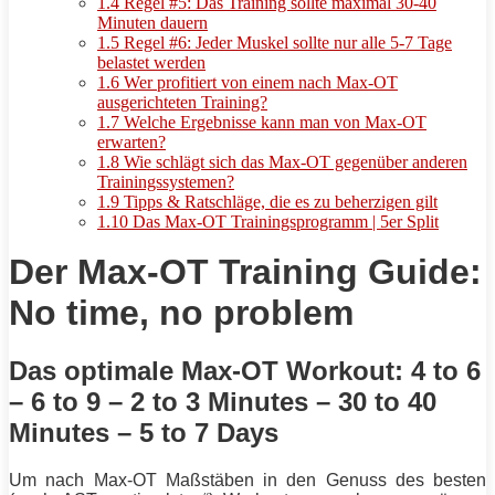
1.4
Regel #5: Das Training sollte maximal 30-40
Minuten dauern
1.5
Regel #6: Jeder Muskel sollte nur alle 5-7 Tage
belastet werden
1.6
Wer profitiert von einem nach Max-OT
ausgerichteten Training?
1.7
Welche Ergebnisse kann man von Max-OT
erwarten?
1.8
Wie schlägt sich das Max-OT gegenüber anderen
Trainingssystemen?
1.9
Tipps & Ratschläge, die es zu beherzigen gilt
1.10
Das Max-OT Trainingsprogramm | 5er Split
Der Max-OT Training Guide:
No time, no problem
Das optimale Max-OT Workout: 4 to 6
– 6 to 9 – 2 to 3 Minutes – 30 to 40
Minutes – 5 to 7 Days
Um nach Max-OT Maßstäben in den Genuss des besten