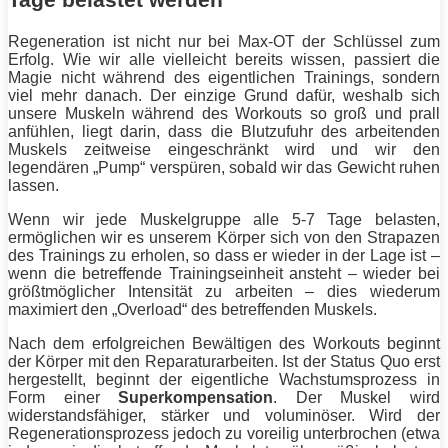
Tage belastet werden
Regeneration
ist nicht nur bei Max-OT der Schlüssel zum
Erfolg. Wie wir alle vielleicht bereits wissen, passiert die
Magie nicht während des eigentlichen Trainings, sondern
viel mehr danach. Der einzige Grund dafür, weshalb sich
unsere
Muskeln
während des Workouts so groß und prall
anfühlen, liegt darin, dass die Blutzufuhr des arbeitenden
Muskels zeitweise eingeschränkt wird und wir den
legendären „Pump“ verspüren, sobald wir das Gewicht ruhen
lassen.
Wenn wir jede Muskelgruppe alle 5-7 Tage belasten,
ermöglichen wir es unserem Körper sich von den Strapazen
des Trainings zu erholen, so dass er wieder in der Lage ist –
wenn die betreffende Trainingseinheit ansteht – wieder bei
größtmöglicher
Intensität
zu arbeiten – dies wiederum
maximiert den „Overload“ des betreffenden Muskels.
Nach dem erfolgreichen Bewältigen des Workouts beginnt
der Körper mit den Reparaturarbeiten. Ist der Status Quo erst
hergestellt, beginnt der eigentliche Wachstumsprozess in
Form einer
Superkompensation
. Der Muskel wird
widerstandsfähiger,
stärker
und voluminöser. Wird der
Regenerationsprozess jedoch zu voreilig unterbrochen (etwa