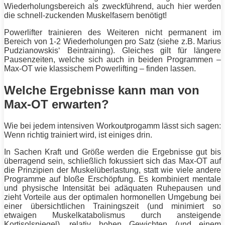
Wiederholungsbereich als zweckführend, auch hier werden
die schnell-zuckenden Muskelfasern benötigt!
Powerlifter
trainieren des Weiteren nicht permanent im
Bereich von 1-2 Wiederholungen pro Satz (siehe z.B. Marius
Pudzianowskis‘ Beintraining). Gleiches gilt für längere
Pausenzeiten, welche sich auch in beiden Programmen –
Max-OT wie klassischem
Powerlifting
– finden lassen.
Welche Ergebnisse kann man von
Max-OT erwarten?
Wie bei jedem intensiven Workoutprogamm lässt sich sagen:
Wenn richtig trainiert wird, ist einiges drin.
In Sachen Kraft und Größe werden die Ergebnisse gut bis
überragend sein, schließlich fokussiert sich das Max-OT auf
die Prinzipien der Muskelüberlastung, statt wie viele andere
Programme auf bloße Erschöpfung. Es kombiniert mentale
und physische
Intensität
bei adäquaten Ruhepausen und
zieht Vorteile aus der optimalen hormonellen Umgebung bei
einer übersichtlichen Trainingszeit (und minimiert so
etwaigen Muskelkatabolismus durch ansteigende
Kortisolspiegel), relativ hohen Gewichten (und einem