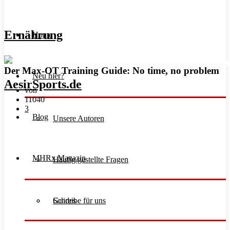
Ernährung
Home
Der Max-OT Training Guide: No time, no problem
Neu hier?
von
11040
3
Blog
Unsere Autoren
MHRx Magazin
Häufig gestellte Fragen
Schreibe für uns
Guides