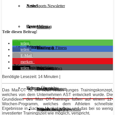
Aesir Sports Newsletter
Artikel
News
Unsere Mission
Reviews
Open Access
Training
Teile diesen Beitrag!
teilen
Rezepte
Editorials
Ernährung
Training & Fitness
teilen
E-Mail
merken
Interviews
Magazinbeiträge
teilen
Supplemente
Ernährung
Produktreviews
Benötigte Lesezeit: 14 Minuten |
Videos
Beitrags-Übersicht
Diät & Abnehmen
Buchreviews
Hauptgerichte
Das Max-OT ist ein noch relativ junges Trainingskonzept,
welches von dem Unternehmen AST entwickelt wurde. Die
Grundideen des Max OT-Trainings fußen auf einem 12-
Wochen-
Programm
, welches dem Athleten schnellste
Ergebnisse in Sachen
Muskelaufbau
und das bei so wenig
Regeneration & Prävention
Desserts
Athleten im Interview
Aktuelle Ausgabe
investierter Trainingszeit wie möglich, verspricht.