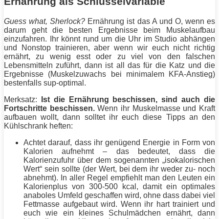
Ernährung als Schlüsselvariable
Guess what, Sherlock?
Ernährung ist das A und O, wenn es
darum geht die besten Ergebnisse beim
Muskelaufbau
einzufahren. Ihr könnt rund um die Uhr im Studio abhängen
und Nonstop trainieren, aber wenn wir euch nicht richtig
ernährt, zu wenig esst oder zu viel von den falschen
Lebensmitteln zuführt, dann ist all das für die Katz und die
Ergebnisse (Muskelzuwachs bei minimalem
KFA
-Anstieg)
bestenfalls sup-optimal.
Merksatz:
Ist die Ernährung beschissen, sind auch die
Fortschritte beschissen.
Wenn ihr
Muskelmasse
und Kraft
aufbauen wollt, dann solltet ihr euch diese
Tipps
an den
Kühlschrank heften:
Achtet darauf, dass ihr genügend
Energie
in Form von
Kalorien aufnehmt – das bedeutet, dass die
Kalorienzufuhr über dem sogenannten „isokalorischen
Wert“ sein sollte (der Wert, bei dem ihr weder zu- noch
abnehmt). In aller Regel empfiehlt man den Leuten ein
Kalorienplus von 300-500 kcal, damit ein optimales
anaboles Umfeld geschaffen wird, ohne dass dabei viel
Fettmasse aufgebaut wird. Wenn ihr hart trainiert und
euch wie ein kleines Schulmädchen ernährt, dann