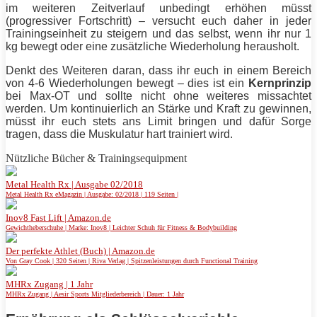
im weiteren Zeitverlauf unbedingt erhöhen müsst
(progressiver Fortschritt) – versucht euch daher in jeder
Trainingseinheit zu steigern und das selbst, wenn ihr nur 1
kg bewegt oder eine zusätzliche Wiederholung herausholt.
Denkt des Weiteren daran, dass ihr euch in einem Bereich
von 4-6 Wiederholungen bewegt – dies ist ein
Kernprinzip
bei Max-OT und sollte nicht ohne weiteres missachtet
werden. Um kontinuierlich an Stärke und Kraft zu gewinnen,
müsst ihr euch stets ans Limit bringen und dafür Sorge
tragen, dass die Muskulatur hart trainiert wird.
Nützliche Bücher & Trainingsequipment
Metal Health Rx | Ausgabe 02/2018
Metal Health Rx eMagazin | Ausgabe: 02/2018 | 119 Seiten |
Inov8 Fast Lift | Amazon.de
Gewichtheberschuhe | Marke: Inov8 | Leichter Schuh für Fitness & Bodybuilding
Der perfekte Athlet (Buch) | Amazon.de
Von Gray Cook | 320 Seiten | Riva Verlag | Spitzenleistungen durch Functional Training
MHRx Zugang | 1 Jahr
MHRx Zugang | Aesir Sports Mitgliederbereich | Dauer: 1 Jahr