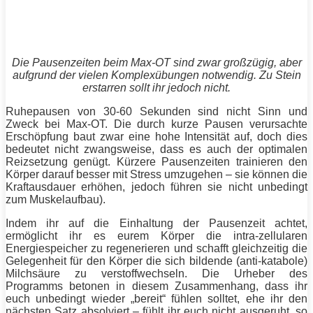
Die Pausenzeiten beim Max-OT sind zwar großzügig, aber
aufgrund der vielen Komplexübungen notwendig. Zu Stein
erstarren sollt ihr jedoch nicht.
Ruhepausen von 30-60 Sekunden sind nicht Sinn und
Zweck bei Max-OT. Die durch kurze Pausen verursachte
Erschöpfung baut zwar eine hohe
Intensität
auf, doch dies
bedeutet nicht zwangsweise, dass es auch der optimalen
Reizsetzung genügt. Kürzere Pausenzeiten trainieren den
Körper darauf besser mit Stress umzugehen – sie können die
Kraftausdauer erhöhen, jedoch führen sie nicht unbedingt
zum
Muskelaufbau
).
Indem ihr auf die Einhaltung der Pausenzeit achtet,
ermöglicht ihr es eurem Körper die intra-zellularen
Energiespeicher zu regenerieren und schafft gleichzeitig die
Gelegenheit für den Körper die sich bildende (anti-katabole)
Milchsäure zu verstoffwechseln. Die Urheber des
Programms betonen in diesem Zusammenhang, dass ihr
euch unbedingt wieder „bereit“ fühlen solltet, ehe ihr den
nächsten Satz absolviert – fühlt ihr euch nicht ausgeruht, so