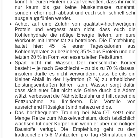
könnt ihr euren Hintern darauf verwetten, dass ihr nicht
nur kaum bis gar keine
Muskelmasse
zunehmt,
sondern eher noch abbaut und euch sehr schnell sehr
ausgelaugt fühlen werdet.
Achtet auf eine Zufuhr von qualitativ-hochwertigem
Protein
und vergesst auch nicht, dass euch die
Kohlenhydrate die nötige
Energie
liefern, um eure
Workouts mit
Intensität
zu betreiben. Die Empfehlung
lautet hier: 45 % eurer Tageskalorien aus
Kohlenhydraten zu beziehen; 35 % aus
Protein
und die
letzten 20 % in Form von essenziellen Fettsäuren.
Spart nicht mit Wasser. Der menschliche Körper
besteht – je nach Geschlecht – zu bis zu 70 % daraus,
insofern dürfte es nicht verwundern, dass bereits ein
kleiner Abfall in der Hydration (2 %) zu erheblichen
Leistungseinbußen führen kann. Wasser sorgt dafür,
dass sich euer Blut nicht wie Gelee durch die Adern
wälzt, verbessert die Nährstoffzufuhr und hilft dabei die
Fettzunahme zu limitieren. Die Vorteile von
ausreichend Flüssigkeit sind nahezu endlos.
Das hochfrequente
Training
bei Max-OT setzt eine
Menge Reize zum Muskelwachstum, doch tatsächlich
wachsen tut euer Körper nur, wenn er über die nötigen
Baustoffe verfügt. Die Empfehlung geht zu den
traditionellen 5-6 Mahlzeiten pro Tag (Stimulation der