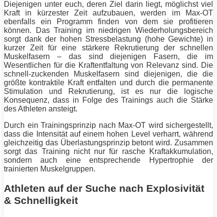
Diejenigen unter euch, deren Ziel darin liegt, möglichst viel
Kraft in kürzester Zeit aufzubauen, werden im Max-OT
ebenfalls ein
Programm
finden von dem sie profitieren
können. Das
Training
im niedrigen Wiederholungsbereich
sorgt dank der hohen Stressbelastung (hohe Gewichte) in
kurzer Zeit für eine stärkere Rekrutierung der schnellen
Muskelfasern – das sind diejenigen Fasern, die im
Wesentlichen für die Kraftentfaltung von Relevanz sind. Die
schnell-zuckenden Muskelfasern sind diejenigen, die die
größte kontraktile Kraft entfalten und durch die permanente
Stimulation und Rekrutierung, ist es nur die logische
Konsequenz, dass in Folge des Trainings auch die Stärke
des Athleten ansteigt.
Durch ein Trainingsprinzip nach Max-OT wird sichergestellt,
dass die
Intensität
auf einem hohen Level verharrt, während
gleichzeitig das Überlastungsprinzip betont wird. Zusammen
sorgt das
Training
nicht nur für rasche Kraftakkumulation,
sondern auch eine entsprechende
Hypertrophie
der
trainierten Muskelgruppen.
Athleten auf der Suche nach Explosivität
& Schnelligkeit