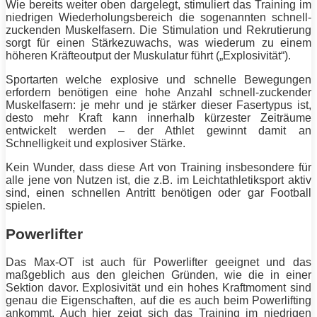
Wie bereits weiter oben dargelegt, stimuliert das
Training
im
niedrigen Wiederholungsbereich die sogenannten schnell-
zuckenden Muskelfasern. Die Stimulation und Rekrutierung
sorgt für einen Stärkezuwachs, was wiederum zu einem
höheren Kräfteoutput der Muskulatur führt („Explosivität“).
Sportarten welche explosive und schnelle Bewegungen
erfordern benötigen eine hohe Anzahl schnell-zuckender
Muskelfasern: je mehr und je
stärker
dieser Fasertypus ist,
desto mehr Kraft kann innerhalb kürzester Zeiträume
entwickelt werden – der
Athlet
gewinnt damit an
Schnelligkeit und explosiver Stärke.
Kein Wunder, dass diese Art von
Training
insbesondere für
alle jene von Nutzen ist, die z.B. im Leichtathletiksport aktiv
sind, einen schnellen Antritt benötigen oder gar Football
spielen.
Powerlifter
Das Max-OT ist auch für
Powerlifter
geeignet und das
maßgeblich aus den gleichen Gründen, wie die in einer
Sektion davor. Explosivität und ein hohes Kraftmoment sind
genau die Eigenschaften, auf die es auch beim
Powerlifting
ankommt. Auch hier zeigt sich das
Training
im niedrigen