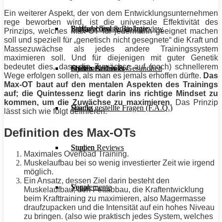
Ein weiterer Aspekt, der von dem Entwicklungsunternehmen
rege beworben wird, ist die universale Effektivität des
Stoffwechsel & Biologie
Salate
Personal Trainer im Interview
Early Access
Prinzips, welches Max-OT für jedermann geeignet machen
soll und speziell für „genetisch nicht gesegnete“ die Kraft und
Massezuwächse als jedes andere Trainingssystem
maximieren soll. Und für diejenigen mit guter Genetik
bedeutet dies, dass die Zuwächse auf (noch) schnellerem
Frauen Fitness & Gesundheit
Shakes & Drinks
Gym im Interview
MHRx Archiv
Wege erfolgen sollen, als man es jemals erhoffen dürfte.
Das
Max-OT baut auf den mentalen Aspekten des Trainings
auf; die Quintessenz liegt darin ins richtige Mindset zu
kommen, um die Zuwächse zu maximieren
, Das Prinzip
Häufig gestellte Fragen (F.A.Q.)
Snacks
lässt sich wie folgt definieren:
Definition des Max-OTs
Studien Reviews
Suppen
Maximales Overload
Training
.
Muskelaufbau
bei so wenig investierter Zeit wie irgend
möglich.
Ein Ansatz, dessen Ziel darin besteht den
Supplemente
Vegan
Muskelaufbau
, den Fettabbau, die Kraftentwicklung
beim
Krafttraining
zu maximieren, also Magermasse
draufzupacken und die
Intensität
auf ein hohes Niveau
zu bringen. (also wie praktisch jedes System, welches