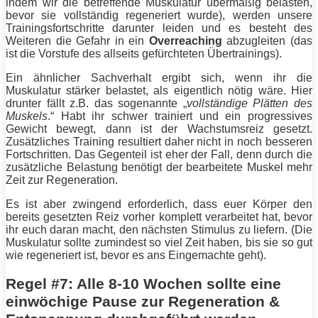
indem wir die betreffende Muskulatur übermäßig belasten,
bevor sie vollständig regeneriert wurde), werden unsere
Trainingsfortschritte darunter leiden und es besteht des
Weiteren die Gefahr in ein
Overreaching
abzugleiten (das
ist die Vorstufe des allseits gefürchteten Übertrainings).
Ein ähnlicher Sachverhalt ergibt sich, wenn ihr die
Muskulatur
stärker
belastet, als eigentlich nötig wäre. Hier
drunter fällt z.B. das sogenannte „
vollständige Plätten des
Muskels
.“ Habt ihr schwer trainiert und ein progressives
Gewicht bewegt, dann ist der Wachstumsreiz gesetzt.
Zusätzliches
Training
resultiert daher nicht in noch besseren
Fortschritten. Das Gegenteil ist eher der Fall, denn durch die
zusätzliche Belastung benötigt der bearbeitete Muskel mehr
Zeit zur
Regeneration
.
Es ist aber zwingend erforderlich, dass euer Körper den
bereits gesetzten Reiz vorher komplett verarbeitet hat, bevor
ihr euch daran macht, den nächsten Stimulus zu liefern. (Die
Muskulatur sollte zumindest so viel Zeit haben, bis sie so gut
wie regeneriert ist, bevor es ans Eingemachte geht).
Regel #7: Alle 8-10 Wochen sollte eine
einwöchige Pause zur Regeneration &