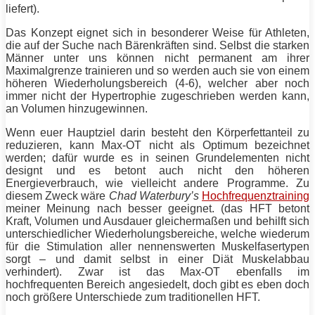
liefert).
Das Konzept eignet sich in besonderer Weise für Athleten,
die auf der Suche nach Bärenkräften sind. Selbst die starken
Männer unter uns können nicht permanent am ihrer
Maximalgrenze trainieren und so werden auch sie von einem
höheren Wiederholungsbereich (4-6), welcher aber noch
immer nicht der
Hypertrophie
zugeschrieben werden kann,
an Volumen hinzugewinnen.
Wenn euer Hauptziel darin besteht den
Körperfettanteil
zu
reduzieren, kann Max-OT nicht als Optimum bezeichnet
werden; dafür wurde es in seinen Grundelementen nicht
designt und es betont auch nicht den höheren
Energieverbrauch, wie vielleicht andere Programme. Zu
diesem Zweck wäre
Chad Waterbury’s
Hochfrequenztraining
meiner Meinung nach besser geeignet. (das
HFT
betont
Kraft, Volumen und Ausdauer gleichermaßen und behilft sich
unterschiedlicher Wiederholungsbereiche, welche wiederum
für die Stimulation aller nennenswerten Muskelfasertypen
sorgt – und damit selbst in einer
Diät
Muskelabbau
verhindert). Zwar ist das Max-OT ebenfalls im
hochfrequenten Bereich angesiedelt, doch gibt es eben doch
noch größere Unterschiede zum traditionellen
HFT
.