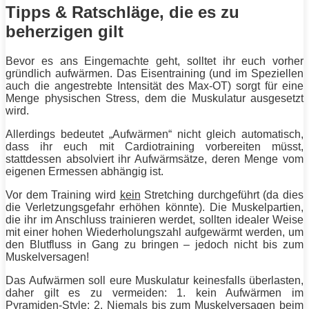
Tipps & Ratschläge, die es zu
beherzigen gilt
Bevor es ans Eingemachte geht, solltet ihr euch vorher
gründlich aufwärmen. Das Eisentraining (und im Speziellen
auch die angestrebte
Intensität
des Max-OT) sorgt für eine
Menge physischen Stress, dem die Muskulatur ausgesetzt
wird.
Allerdings bedeutet „Aufwärmen“ nicht gleich automatisch,
dass ihr euch mit Cardiotraining vorbereiten müsst,
stattdessen absolviert ihr Aufwärmsätze, deren Menge vom
eigenen Ermessen abhängig ist.
Vor dem
Training
wird
kein
Stretching durchgeführt (da dies
die Verletzungsgefahr erhöhen könnte). Die Muskelpartien,
die ihr im Anschluss trainieren werdet, sollten idealer Weise
mit einer hohen Wiederholungszahl aufgewärmt werden, um
den Blutfluss in Gang zu bringen – jedoch nicht bis zum
Muskelversagen!
Das Aufwärmen soll eure Muskulatur keinesfalls überlasten,
daher gilt es zu vermeiden: 1. kein Aufwärmen im
Pyramiden-Style; 2. Niemals bis zum Muskelversagen beim