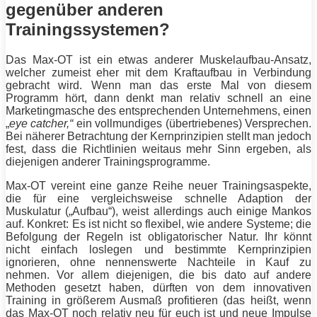
gegenüber anderen
Trainingssystemen?
Das Max-OT ist ein etwas anderer
Muskelaufbau
-Ansatz,
welcher zumeist eher mit dem Kraftaufbau in Verbindung
gebracht wird. Wenn man das erste Mal von diesem
Programm
hört, dann denkt man relativ schnell an eine
Marketingmasche des entsprechenden Unternehmens, einen
„
eye catcher,“
ein vollmundiges (übertriebenes) Versprechen.
Bei näherer Betrachtung der Kernprinzipien stellt man jedoch
fest, dass die Richtlinien weitaus mehr Sinn ergeben, als
diejenigen anderer Trainingsprogramme.
Max-OT vereint eine ganze Reihe neuer Trainingsaspekte,
die für eine vergleichsweise schnelle Adaption der
Muskulatur („Aufbau“), weist allerdings auch einige Mankos
auf. Konkret: Es ist nicht so flexibel, wie andere Systeme; die
Befolgung der Regeln ist obligatorischer Natur. Ihr könnt
nicht einfach loslegen und bestimmte Kernprinzipien
ignorieren, ohne nennenswerte Nachteile in Kauf zu
nehmen. Vor allem diejenigen, die bis dato auf andere
Methoden gesetzt haben, dürften von dem innovativen
Training
in größerem Ausmaß profitieren (das heißt, wenn
das Max-OT noch relativ neu für euch ist und neue Impulse