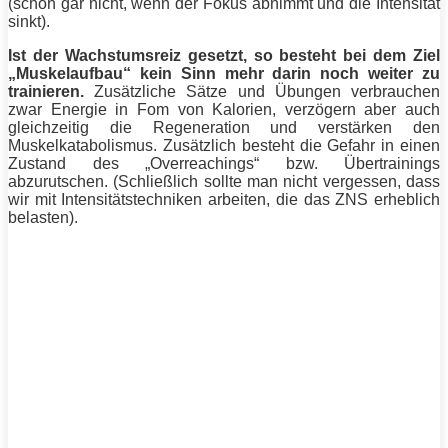
(schon gar nicht, wenn der Fokus abnimmt und die
Intensität
sinkt).
Ist der Wachstumsreiz gesetzt, so besteht bei dem Ziel
„
Muskelaufbau
“ kein Sinn mehr darin noch weiter zu
trainieren.
Zusätzliche Sätze und
Übungen
verbrauchen
zwar
Energie
in Fom von Kalorien, verzögern aber auch
gleichzeitig die
Regeneration
und verstärken den
Muskelkatabolismus. Zusätzlich besteht die Gefahr in einen
Zustand des „Overreachings“ bzw. Übertrainings
abzurutschen. (Schließlich sollte man nicht vergessen, dass
wir mit
Intensitätstechniken
arbeiten, die das ZNS erheblich
belasten).