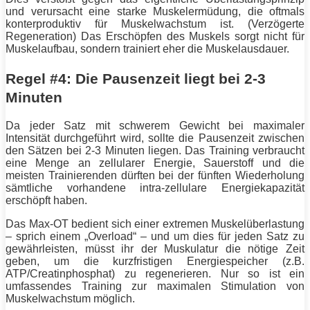
und verursacht eine starke Muskelermüdung, die oftmals
konterproduktiv für Muskelwachstum ist. (Verzögerte
Regeneration
) Das Erschöpfen des Muskels sorgt nicht für
Muskelaufbau
, sondern trainiert eher die Muskelausdauer.
Regel #4: Die Pausenzeit liegt bei 2-3
Minuten
Da jeder Satz mit schwerem Gewicht bei maximaler
Intensität
durchgeführt wird, sollte die Pausenzeit zwischen
den Sätzen bei 2-3 Minuten liegen. Das
Training
verbraucht
eine Menge an zellularer
Energie
, Sauerstoff und die
meisten Trainierenden dürften bei der fünften Wiederholung
sämtliche vorhandene intra-zellulare Energiekapazität
erschöpft haben.
Das Max-OT bedient sich einer extremen Muskelüberlastung
– sprich einem „Overload“ – und um dies für jeden Satz zu
gewährleisten, müsst ihr der Muskulatur die nötige Zeit
geben, um die kurzfristigen Energiespeicher (z.B.
ATP/Creatinphosphat) zu regenerieren. Nur so ist ein
umfassendes
Training
zur maximalen Stimulation von
Muskelwachstum möglich.