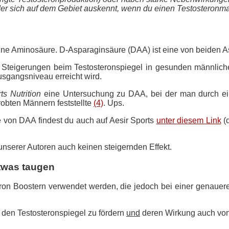
 sich auf dem Gebiet auskennt, wenn du einen Testosteronmange
ine Aminosäure. D-Asparaginsäure (DAA) ist eine von beiden As
teigerungen beim Testosteronspiegel in gesunden männlichen 
usgangsniveau erreicht wird.
ts Nutrition
eine Untersuchung zu DAA, bei der man durch e
robten Männern feststellte
(4)
. Ups.
 von DAA findest du auch auf Aesir Sports
unter diesem Link
(d
nserer Autoren auch keinen steigernden Effekt.
etwas taugen
osteron Boostern verwendet werden, die jedoch bei einer genaue
 den Testosteronspiegel zu fördern
und
deren Wirkung auch von 