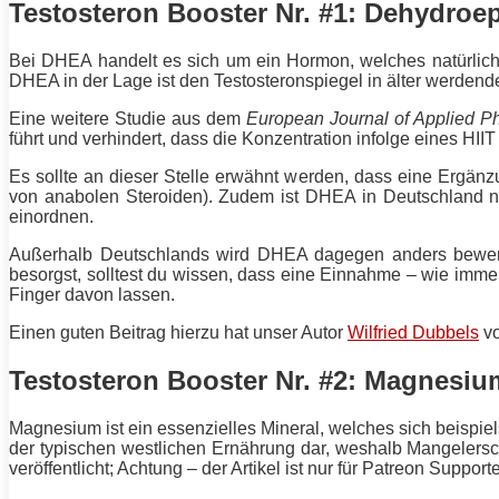
Testosteron Booster Nr. #1: Dehydroe
Bei DHEA handelt es sich um ein Hormon, welches natürliche
DHEA in der Lage ist den Testosteronspiegel in älter werde
Eine weitere Studie aus dem
European Journal of Applied P
führt und verhindert, dass die Konzentration infolge eines HIIT
Es sollte an dieser Stelle erwähnt werden, dass eine Ergän
von anabolen Steroiden). Zudem ist DHEA in Deutschland ni
einordnen.
Außerhalb Deutschlands wird DHEA dagegen anders bewertet
besorgst, solltest du wissen, dass eine Einnahme – wie imme
Finger davon lassen.
Einen guten Beitrag hierzu hat unser Autor
Wilfried Dubbels
vo
Testosteron Booster Nr. #2: Magnesiu
Magnesium ist ein essenzielles Mineral, welches sich beispi
der typischen westlichen Ernährung dar, weshalb Mangele
veröffentlicht; Achtung – der Artikel ist nur für Patreon Supporte