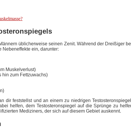
Muskelmasse?
osteronspiegels
Männern üblicherweise seinen Zenit. Während der Dreißiger begi
e Nebeneffekte ein, darunter:
um Muskelverlust)
s hin zum Fettzuwachs)
n)
n dir feststellst und an einem zu niedrigen Testosteronspiege
bei helfen, dem Testosteronspiegel auf die Sprünge zu helfen
alifizierten Mediziners, der sich auf diesem Gebiet auskennt.
n