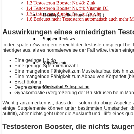
1.3
Testosteron Booster Nr. #3: Zink
1.4
Testosteron Booster Nr. #4: Vitamin D3
1.5
Testosteron Booster Nr. #5: Creatin
Häufig gestellte Fragen (F.A.Q.)
Snacks
1.6
Bedeutet mehr Testosteron automatisch auch mehr 
Auswirkungen eines erniedrigten Test
Studien Reviews
Suppen
In den späten Zwanzigern erreicht der Testosteronspiegel bei 
niedriger aus, als es normalerweise der Fall wäre, treten einig
Eine geringe Libido
Supplemente
Vegan
Eine geringe Spermienanzahl
Eine mangelnde Fähigkeit zum Muskelaufbau (bis hin z
Eine mangelnde Fähigkeit zum Abbau von Körperfett (bi
Erschöpfung
Motivation & Inspiration
Vegetarisch
Depressionen
Gynäkomastie (Vergrößerung der Brustdrüsen beim Man
Wichtig anzumerken ist, dass du – sofern du obige Aspekte a
einige Supplemente können
unter bestimmten Umständen
da
auftritt), aber nichts geht über die Auskunft und Hilfe eines qu
Testosteron Booster, die nichts tauge