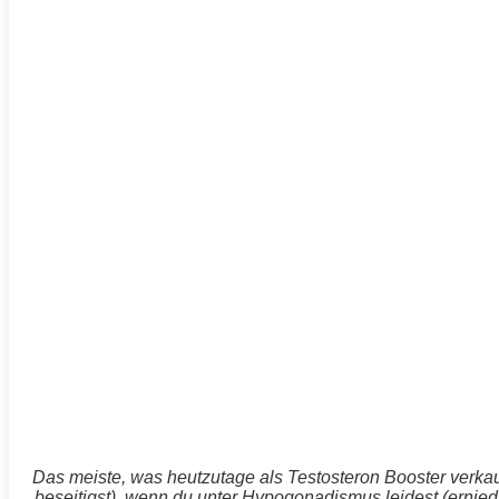
Das meiste, was heutzutage als Testosteron Booster verkauf
beseitigst), wenn du unter Hypogonadismus leidest (ernied