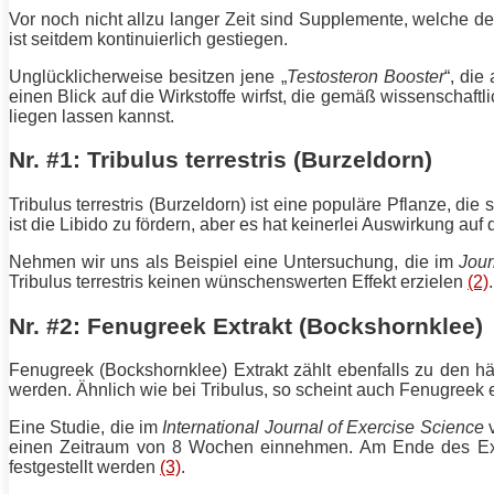
Vor noch nicht allzu langer Zeit sind Supplemente, welche d
ist seitdem kontinuierlich gestiegen.
Unglücklicherweise besitzen jene „
Testosteron Booster
“, die
einen Blick auf die Wirkstoffe wirfst, die gemäß wissenschaft
liegen lassen kannst.
Nr. #1: Tribulus terrestris (Burzeldorn)
Tribulus terrestris (Burzeldorn) ist eine populäre Pflanze, die
ist die Libido zu fördern, aber es hat keinerlei Auswirkung au
Nehmen wir uns als Beispiel eine Untersuchung, die im
Jour
Tribulus terrestris keinen wünschenswerten Effekt erzielen
(2)
.
Nr. #2: Fenugreek Extrakt (Bockshornklee)
Fenugreek (Bockshornklee) Extrakt zählt ebenfalls zu den h
werden. Ähnlich wie bei Tribulus, so scheint auch Fenugreek e
Eine Studie, die im
International Journal of Exercise Science
v
einen Zeitraum von 8 Wochen einnehmen. Am Ende des Expe
festgestellt werden
(3)
.