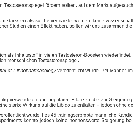
en Testosteronspiegel fördern sollten, auf dem Markt aufgetau
 am stärksten als solche vermarktet werden, keine wissenschaftl
licher Studien einen Effekt haben, sollten wir uns zusammen die
 sich als Inhaltsstoff in vielen Testosteron-Boostern wiederfind
f den menschlichen Testosteronspiegel.
nal of Ethnopharmacology
veröffentlicht wurde: Bei Männer i
äufig verwendeten und populären Pflanzen, die zur Steigerung 
ine starke Wirkung auf die Libido zu entfalten – jedoch ohne d
eröffentlicht wurde, lies 45 trainingserprobte männliche Kandi
riments konnte jedoch keine nennenswerte Steigerung bei 