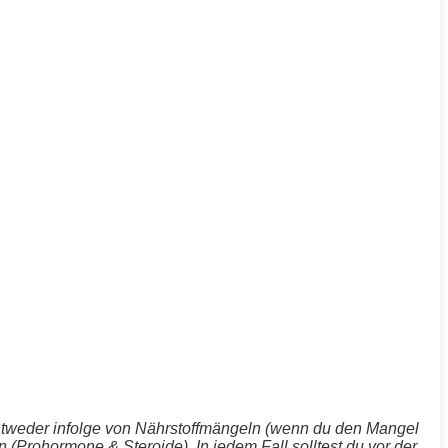
s entweder infolge von Nährstoffmängeln (wenn du den Mangel
(Prohormone & Steroide). In jedem Fall solltest du vor der