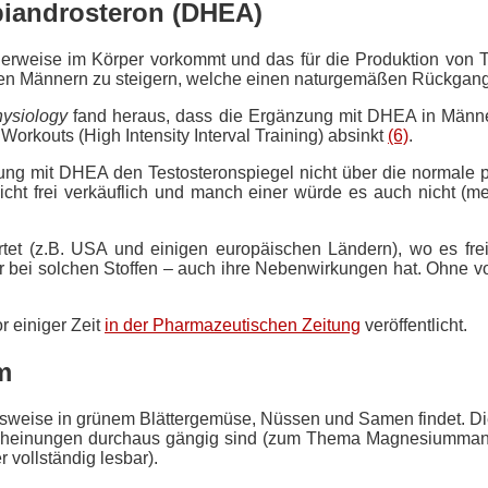
piandrosteron (DHEA)
rweise im Körper vorkommt und das für die Produktion von Te
nden Männern zu steigern, welche einen naturgemäßen Rückgang
hysiology
fand heraus, dass die Ergänzung mit DHEA in Männern
 Workouts (High Intensity Interval Training) absinkt
(6)
.
zung mit DHEA den Testosteronspiegel nicht über die normale 
cht frei verkäuflich und manch einer würde es auch nicht (m
 (z.B. USA und einigen europäischen Ländern), wo es frei ve
r bei solchen Stoffen – auch ihre Nebenwirkungen hat. Ohne vo
r einiger Zeit
in der Pharmazeutischen Zeitung
veröffentlicht.
m
elsweise in grünem Blättergemüse, Nüssen und Samen findet. Di
rscheinungen durchaus gängig sind (zum Thema Magnesiumma
r vollständig lesbar).