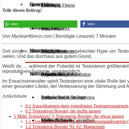
Unsere Mission
Reviews
Open Access
Ernährung
Training & Fitness
Teile diesen Beitrag!
teilen
teilen
Rezepte
Editorials
Supplemente
Ernährung
Produktreviews
Von Myoleanfitness.com
| Benötigte Lesezeit: 7 Minuten
Interviews
Magazinbeiträge
Seit einigen Jahren herrscht ein regelrechter Hype um Testos
Diät & Abnehmen
Buchreviews
Hauptgerichte
vielen. Und das durchaus aus gutem Grund.
Weißt du … während der Pubertät ist Testosteron größtentei
reproduktiven Systeme, verantwortlich.
Videos
Beitrags-Übersicht
Regeneration & Prävention
Desserts
Athleten im Interview
Aktuelle Ausgabe
Im Erwachsenenalter spielt Testosteron eine vitale Rolle be
einer gesunden Libido, der Verbesserung der Stimmung und A
Artikelinhalte
Stoffwechsel & Biologie
Salate
Personal Trainer im Interview
Early Access
0.1
Auswirkungen eines erniedrigten Testosteronspiegels
0.2
Testosteron Booster, die nichts taugen
1
Mehr Testosteron? 5 Testosteron Booster, die etwas taugen
Frauen Fitness & Gesundheit
Shakes & Drinks
Gym im Interview
MHRx Archiv
1.1
Testosteron Booster Nr. #1: Dehydroepiandrostero
1.2
Testosteron Booster Nr. #2: Magnesium