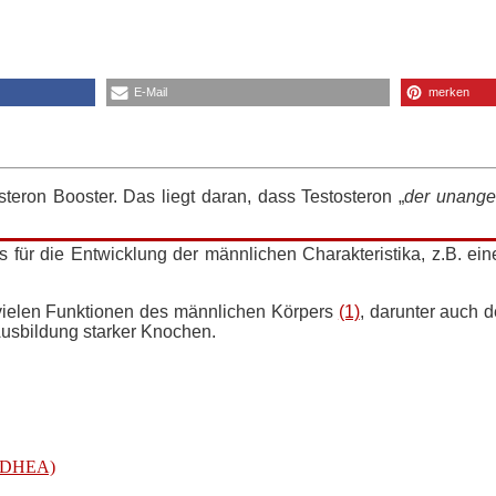
E-Mail
merken
teron Booster. Das liegt daran, dass Testosteron „
der unange
ls für die Entwicklung der männlichen Charakteristika, z.B. 
i vielen Funktionen des männlichen Körpers
(1)
, darunter auch 
usbildung starker Knochen.
n (DHEA)