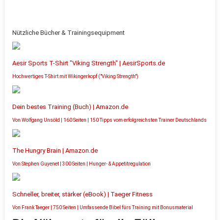
Nützliche Bücher & Trainingsequipment
Aesir Sports T-Shirt "Viking Strength" | AesirSports.de
Hochwertiges T-Shirt mit Wikingerkopf ("Viking Strength")
Dein bestes Training (Buch) | Amazon.de
Von Wolfgang Unsöld | 160 Seiten | 150 Tipps vom erfolgreichsten Trainer Deutschlands
The Hungry Brain | Amazon.de
Von Stephen Guyenet | 300 Seiten | Hunger- & Appetitregulation
Schneller, breiter, stärker (eBook) | Taeger Fitness
Von Frank Taeger | 750 Seiten | Umfassende Bibel fürs Training mit Bonusmaterial