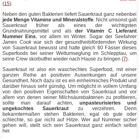
(
15
).
Neben den guten Bakterien liefert Sauerkraut ganz nebenbei
jede Menge Vitamine und Mineralstoffe
. Nicht umsonst galt
Sauerkraut früher als eines der wichtigsten
Grundnahrungsmittel und als
der Vitamin C Lieferant
Nummer Eins
, vor allem im Winter. Sogar der Seefahrer
James
Cook
war sich der gesundheitsfördernden Wirkung
von Sauerkraut bewusst und hatte gleich 60 Fässer dieses
Superfoods bei seiner Weltumseglung im Schlepptau, um
seine Crew skorbutfrei wieder nach Hause zu bringen (
7
).
Sauerkraut ist also ein waschechtes Superfood, mit einer
ganzen Reihe an positiven Auswirkungen auf unsere
Gesundheit. Noch dazu ist es ein einheimisches Produkt und
darüber hinaus sehr günstig. Um möglicht in vollem Umfang
von den positiven Eigenschaften von Sauerkraut und vor
allem von denen seiner Milchsäurebakterien zu profitieren,
sollte man darauf achten,
unpasteurisiertes und
ungekochtes Sauerkraut
zu verzehren. Denn
bekanntermaßen stehen Bakterien, egal ob gute oder
schlechte, so gar nicht auf Hitze. Wer auf Nummer sicher
gehen will, stellt sich sein Sauerkraut ganz einfach selbst
her.