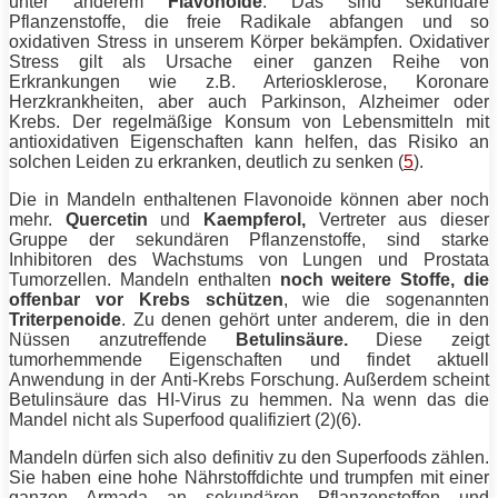
unter anderem
Flavonoide
. Das sind sekundäre
Pflanzenstoffe, die freie Radikale abfangen und so
oxidativen Stress in unserem Körper bekämpfen. Oxidativer
Stress gilt als Ursache einer ganzen Reihe von
Erkrankungen wie z.B. Arteriosklerose, Koronare
Herzkrankheiten, aber auch Parkinson, Alzheimer oder
Krebs. Der regelmäßige Konsum von Lebensmitteln mit
antioxidativen Eigenschaften kann helfen, das Risiko an
solchen Leiden zu erkranken, deutlich zu senken (
5
).
Die in Mandeln enthaltenen Flavonoide können aber noch
mehr.
Quercetin
und
Kaempferol,
Vertreter aus dieser
Gruppe der sekundären Pflanzenstoffe, sind starke
Inhibitoren des Wachstums von Lungen und Prostata
Tumorzellen. Mandeln enthalten
noch weitere Stoffe, die
offenbar vor Krebs schützen
, wie die sogenannten
Triterpenoide
. Zu denen gehört unter anderem, die in den
Nüssen anzutreffende
Betulinsäure.
Diese zeigt
tumorhemmende Eigenschaften und findet aktuell
Anwendung in der Anti-Krebs Forschung. Außerdem scheint
Betulinsäure das HI-Virus zu hemmen. Na wenn das die
Mandel nicht als Superfood qualifiziert (2)(6).
Mandeln dürfen sich also definitiv zu den Superfoods zählen.
Sie haben eine hohe Nährstoffdichte und trumpfen mit einer
ganzen Armada an sekundären Pflanzenstoffen und