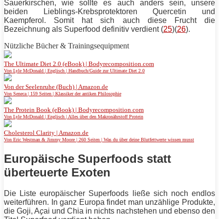
Sauerkirschen, wie sollte es auch anders sein, unsere
beiden Lieblings-Krebsprotektoren Quercetin und
Kaempferol. Somit hat sich auch diese Frucht die
Bezeichnung als Superfood definitiv verdient (
25
)(
26
).
Nützliche Bücher & Trainingsequipment
The Ultimate Diet 2.0 (eBook) | Bodyrecomposition.com
Von Lyle McDonald | Englisch | Handbuch/Guide zur Ultimate Diet 2.0
Von der Seelenruhe (Buch) | Amazon.de
Von Seneca | 159 Seiten | Klassiker der antiken Philosophie
The Protein Book (eBook) | Bodyrecomposition.com
Von Lyle McDonald | Englisch | Alles über den Makronährstoff Protein
Cholesterol Clarity | Amazon.de
Von Eric Westman & Jimmy Moore | 260 Seiten | Was du über deine Blutfettwerte wissen musst
Europäische Superfoods statt
überteuerte Exoten
Die Liste europäischer Superfoods ließe sich noch endlos
weiterführen. In ganz Europa findet man unzählige Produkte,
die Goji, A
ç
ai und Chia in nichts nachstehen und ebenso den