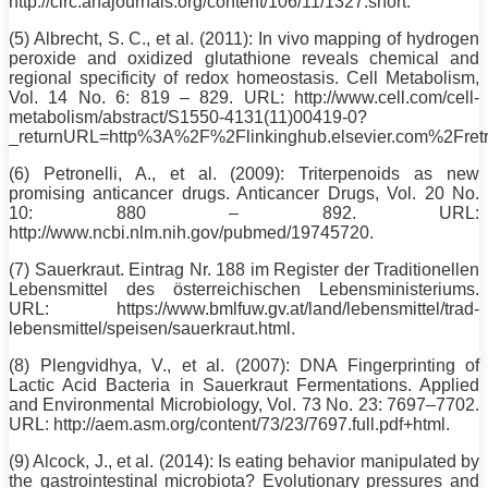
http://circ.ahajournals.org/content/106/11/1327.short.
(5) Albrecht, S. C., et al. (2011): In vivo mapping of hydrogen
peroxide and oxidized glutathione reveals chemical and
regional specificity of redox homeostasis. Cell Metabolism,
Vol. 14
No
. 6: 819 – 829. URL: http://www.cell.com/cell-
metabolism/abstract/S1550-4131(11)00419-0?
_returnURL=http%3A%2F%2Flinkinghub.elsevier.com%2Fre
(6) Petronelli, A., et al. (2009): Triterpenoids as new
promising anticancer drugs. Anticancer Drugs, Vol. 20
No
.
10: 880 – 892. URL:
http://www.ncbi.nlm.nih.gov/pubmed/19745720.
(7) Sauerkraut. Eintrag Nr. 188 im Register der Traditionellen
Lebensmittel des österreichischen Lebensministeriums.
URL: https://www.bmlfuw.gv.at/land/lebensmittel/trad-
lebensmittel/speisen/sauerkraut.html.
(8) Plengvidhya, V., et al. (2007): DNA Fingerprinting of
Lactic Acid Bacteria in Sauerkraut Fermentations. Applied
and Environmental Microbiology, Vol. 73
No
. 23: 7697–7702.
URL: http://aem.asm.org/content/73/23/7697.full.pdf+html.
(9) Alcock, J., et al. (2014): Is eating behavior manipulated by
the gastrointestinal microbiota? Evolutionary pressures and