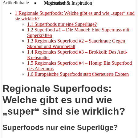
Artikelinhalte
Motivation & Inspiration
Vegetarisch
1
Regionale Superfoods: Welche gibt es und wie „super“ sind
sie wirklich?
1.1
Superfoods nur eine Superlüge?
1.2
Superfood #1 – Die Mandel: Eine Supernuss mit
Superkräften
1.3
Regionales Superfood #2 – Sauerkraut: Gegen
Skorbut und Wurmbefall
1.4
Regionales Superfood #3 – Brokkoli: Das Anti-
Krebsmittel
1.5
Regionales Superfood #4 – Honig: Ein Superfood
des Altertums
1.6
Europäische Superfoods statt überteuerte Exoten
Regionale Superfoods:
Welche gibt es und wie
„super“ sind sie wirklich?
Superfoods nur eine Superlüge?