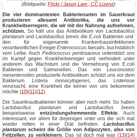
(Bildquelle:
Flickr / Jason Lam ; CC Lizenz
)
Die vier dominantesten Bakterienarten im Sauerkraut
produzieren allesamt Antibiotika, die uns vor
Krankheitserregern, die wir mit der Nahrung aufnehmen,
schützen.
So hält uns das Antibiotikum von
Lactobacillus
plantarum
und
Lactobacillus brevis
die
E.coli
Bakterien und
den für sogenannte Krankenhausinfektionen
verantwortlichen Erreger
Enterococcus faecalis
, buchstäblich
vom Leibe. Auch
Pediococcus pentosaceus
unterstützt uns
im Kampf gegen Krankheitserreger und verhindert unter
anderem das Wachstum und die Vermehrung von E.coli
Bakterien und Salmonellen. Das von
Leuconostoc
mesenteroides
produzierte Antibiotikum schützt uns vor dem
Bakterium
Listeria monocytogenes
, das Listeriose
verursacht, eine Krankheit die keiner von uns bekommen
möchte (
10
)(
11
)(
12
).
Die Sauerkrautbakterien können aber noch mehr. So haben
Lactobacillus plantarum
und
Lactobacillus brevis
beispielsweise
entzündungshemmende Effekte.
Auch
interessant, vor allem für diejenigen unter uns die sich mal
wieder mitten in einer
Diät
befinden:
Lactobacillus
plantarum
scheint die Größe von Adipozyten, also von
Fettzellen, zu verkleinern.
Das ist doch mal was (
13
)(
14
)