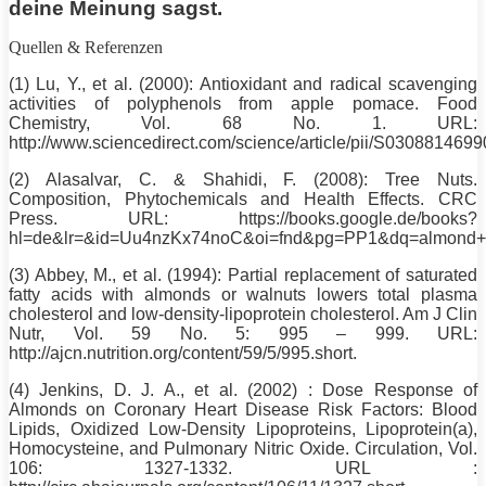
deine Meinung sagst.
Quellen & Referenzen
(1) Lu, Y., et al. (2000): Antioxidant and radical scavenging
activities of polyphenols from apple pomace. Food
Chemistry, Vol. 68
No
. 1. URL:
http://www.sciencedirect.com/science/article/pii/S030881469
(2) Alasalvar, C. & Shahidi, F. (2008): Tree Nuts.
Composition, Phytochemicals and Health Effects. CRC
Press. URL: https://books.google.de/books?
hl=de&lr=&id=Uu4nzKx74noC&oi=fnd&pg=PP1&dq=almond+
(3) Abbey, M., et al. (1994): Partial replacement of saturated
fatty acids with almonds or walnuts lowers total plasma
cholesterol and low-density-lipoprotein cholesterol. Am J Clin
Nutr, Vol. 59
No
. 5: 995 – 999. URL:
http://ajcn.nutrition.org/content/59/5/995.short.
(4) Jenkins, D. J. A., et al. (2002) : Dose Response of
Almonds on Coronary Heart Disease Risk Factors: Blood
Lipids, Oxidized Low-Density Lipoproteins, Lipoprotein(a),
Homocysteine, and Pulmonary Nitric Oxide. Circulation, Vol.
106: 1327-1332. URL :