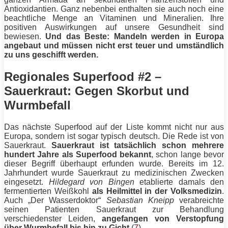
Antioxidantien. Ganz nebenbei enthalten sie auch noch eine
beachtliche Menge an Vitaminen und Mineralien. Ihre
positiven Auswirkungen auf unsere Gesundheit sind
bewiesen.
Und das Beste: Mandeln werden in Europa
angebaut und müssen nicht erst teuer und umständlich
zu uns geschifft werden.
Regionales Superfood #2 –
Sauerkraut: Gegen Skorbut und
Wurmbefall
Das nächste Superfood auf der Liste kommt nicht nur aus
Europa, sondern ist sogar typisch deutsch. Die Rede ist von
Sauerkraut.
Sauerkraut ist tatsächlich schon mehrere
hundert Jahre als Superfood bekannt
, schon lange bevor
dieser Begriff überhaupt erfunden wurde. Bereits im 12.
Jahrhundert wurde Sauerkraut zu medizinischen Zwecken
eingesetzt.
Hildegard von Bingen
etablierte damals den
fermentierten Weißkohl
als Heilmittel in der Volksmedizin
.
Auch „Der Wasserdoktor“
Sebastian Kneipp
verabreichte
seinen Patienten Sauerkraut zur Behandlung
verschiedenster Leiden,
angefangen von Verstopfung
über Wurmbefall bis hin zu Gicht
(
7
).