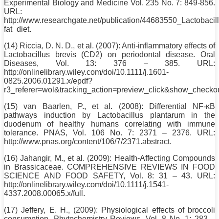
Experimental Biology and Medicine Vol. 235
No
. 7: 849-856.
URL:
http://www.researchgate.net/publication/44683550_Lactobacil
fat_
diet
.
(14) Riccia, D. N. D., et al. (2007): Anti-inflammatory effects of
Lactobacillus brevis (CD2) on periodontal disease. Oral
Diseases, Vol. 13: 376 – 385. URL:
http://onlinelibrary.wiley.com/doi/10.1111/j.1601-
0825.2006.01291.x/epdf?
r3_referer=wol&tracking_action=preview_click&show_check
(15) van Baarlen, P., et al. (2008): Differential NF-κB
pathways induction by Lactobacillus plantarum in the
duodenum of healthy humans correlating with immune
tolerance. PNAS, Vol. 106
No
. 7: 2371 – 2376. URL:
http://www.pnas.org/content/106/7/2371.abstract.
(16) Jahangir, M., et al. (2009): Health-Affecting Compounds
in Brassicaceae. COMPREHENSIVE REVIEWS IN FOOD
SCIENCE AND FOOD SAFETY, Vol. 8: 31 – 43. URL:
http://onlinelibrary.wiley.com/doi/10.1111/j.1541-
4337.2008.00065.x/full.
(17) Jeffery, E. H., (2009): Physiological effects of broccoli
consumption. Phytochemistry Reviews, Vol. 8
No
. 1: 283 –