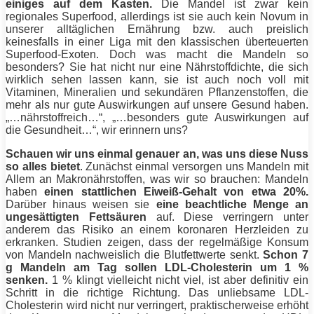
einiges auf dem Kasten.
Die Mandel ist zwar kein
regionales Superfood, allerdings ist sie auch kein Novum in
unserer alltäglichen Ernährung bzw. auch preislich
keinesfalls in einer Liga mit den klassischen überteuerten
Superfood-Exoten. Doch was macht die Mandeln so
besonders?
Sie hat nicht nur eine Nährstoffdichte, die sich
wirklich sehen lassen kann, sie ist auch noch voll mit
Vitaminen, Mineralien und sekundären Pflanzenstoffen, die
mehr als nur gute Auswirkungen auf unsere Gesund haben.
„…nährstoffreich…“, „…besonders gute Auswirkungen auf
die Gesundheit…“, wir erinnern uns?
Schauen wir uns einmal genauer an, was uns diese Nuss
so alles bietet
. Zunächst einmal versorgen uns Mandeln mit
Allem an Makronährstoffen, was wir so brauchen: Mandeln
haben
einen stattlichen
Eiweiß
-Gehalt von etwa 20%.
Darüber hinaus weisen sie
eine beachtliche Menge an
ungesättigten Fettsäuren
auf. Diese verringern unter
anderem das Risiko an einem koronaren Herzleiden zu
erkranken. Studien zeigen, dass der regelmäßige Konsum
von Mandeln nachweislich die
Blutfettwerte
senkt.
Schon 7
g Mandeln am Tag sollen LDL-
Cholesterin
um 1 %
senken.
1 % klingt vielleicht nicht viel, ist aber definitiv ein
Schritt in die richtige Richtung. Das unliebsame LDL-
Cholesterin
wird nicht nur verringert, praktischerweise erhöht