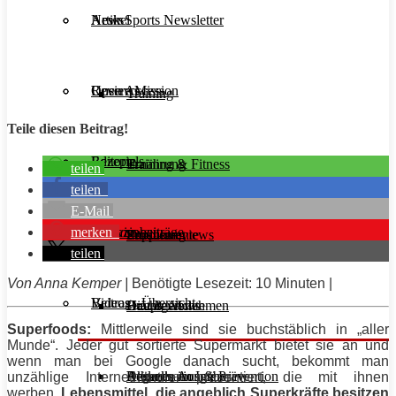
Aesir Sports Newsletter
Artikel
News
Unsere Mission
Reviews
Open Access
Training
Teile diesen Beitrag!
Rezepte
Editorials
Ernährung
Training & Fitness
teilen
teilen
E-Mail
merken
Interviews
Magazinbeiträge
Supplemente
Ernährung
Produktreviews
teilen
Von Anna Kemper |
Benötigte Lesezeit: 10 Minuten |
Videos
Beitrags-Übersicht
Diät & Abnehmen
Buchreviews
Hauptgerichte
Superfoods:
Mittlerweile sind sie buchstäblich in „aller
Munde“. Jeder gut sortierte Supermarkt bietet sie an und
wenn man bei Google danach sucht, bekommt man
Regeneration & Prävention
Desserts
Athleten im Interview
Aktuelle Ausgabe
unzählige Internethändler präsentiert, die mit ihnen
werben.
Lebensmittel, die angeblich Superkräfte besitzen