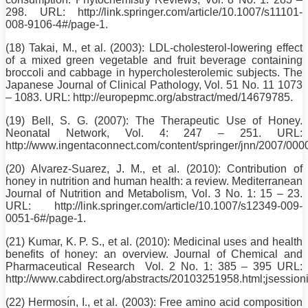
298. URL: http://link.springer.com/article/10.1007/s11101-
008-9106-4#/page-1.
(18) Takai, M., et al. (2003): LDL-cholesterol-lowering effect
of a mixed green vegetable and fruit beverage containing
broccoli and cabbage in hypercholesterolemic subjects. The
Japanese Journal of Clinical Pathology, Vol. 51
No
. 11 1073
– 1083. URL: http://europepmc.org/abstract/med/14679785.
(19) Bell, S. G. (2007): The Therapeutic Use of Honey.
Neonatal Network, Vol. 4: 247 – 251. URL:
http://www.ingentaconnect.com/content/springer/jnn/2007/00
(20) Alvarez-Suarez, J. M., et al. (2010): Contribution of
honey in nutrition and human health: a review. Mediterranean
Journal of Nutrition and Metabolism, Vol. 3
No
. 1: 15 – 23.
URL: http://link.springer.com/article/10.1007/s12349-009-
0051-6#/page-1.
(21) Kumar, K. P. S., et al. (2010): Medicinal uses and health
benefits of honey: an overview. Journal of Chemical and
Pharmaceutical Research Vol. 2
No
. 1: 385 – 395 URL:
http://www.cabdirect.org/abstracts/20103251958.html;js
(22) Hermosı́n, I., et al. (2003): Free amino acid composition