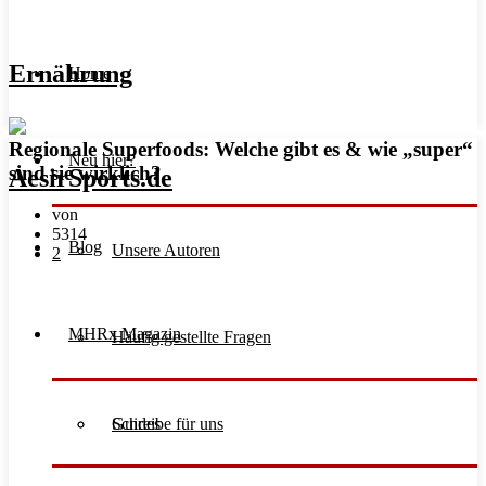
Ernährung
Home
Regionale Superfoods: Welche gibt es & wie „super“
Neu hier?
sind sie wirklich?
von
5314
Blog
Unsere Autoren
2
MHRx Magazin
Häufig gestellte Fragen
Schreibe für uns
Guides