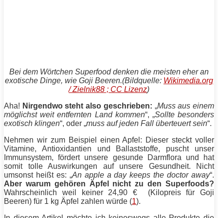
Bei dem Wörtchen Superfood denken die meisten eher an
exotische Dinge, wie Goji Beeren.(Bildquelle:
Wikimedia.org
/ Zielnik88 ; CC Lizenz
)
Aha!
Nirgendwo steht also geschrieben:
„
Muss aus einem
möglichst weit entfernten Land kommen
“, „
Sollte besonders
exotisch klingen
“, oder „
muss auf jeden Fall überteuert sein
“.
Nehmen wir zum Beispiel einen Apfel: Dieser steckt voller
Vitamine, Antioxidantien und Ballaststoffe, puscht unser
Immunsystem, fördert unsere gesunde Darmflora und hat
somit tolle Auswirkungen auf unsere Gesundheit. Nicht
umsonst heißt es: „
An apple a day keeps the doctor away
“.
Aber warum gehören Äpfel nicht zu den Superfoods?
Wahrscheinlich weil keiner 24,90 € (Kilopreis für Goji
Beeren) für 1 kg Äpfel zahlen würde (
1
).
In diesem Artikel möchte ich keineswegs alle Produkte die