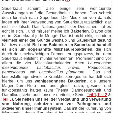
Sauerkraut scheint also einige sehr wohltuende
Auswirkungen auf die Gesundheit zu haben. Das schreit
doch förmlich nach Superfood. Die Mediziner von damals
lagen mit ihrer Verwendung von Sauerkraut tatsächlich gar
nicht so falsch. Das Nationalgericht der Deutschen hat es
echt in sich… und mit „es“ meine ich
Bakterien
. Davon gibt
es im Sauerkraut jede Menge. Das ist nicht eklig, sondern
vielmehr einer der Gründe weshalb uns Sauerkraut gesund
hält bzw. macht.
Bei den Bakterien im Sauerkraut handelt
es sich um sogenannte Milchsäurebakterien,
die sich
durch den mehrwöchigen Fermentierungsprozess, bei dem
Sauerkraut entsteht, munter vermehren. Prominent sind vor
allem die vier Milchsäurebakterien Arten
Leuconostoc
mesenteroides
,
Lactobacillus brevis
,
Pediococcus
pentosaceus
und
Lactobacillus plantarum
. Das sind
keinesfalls irgendwelche Krankheitserreger. Es handelt sich
hierbei um uns
wohlgesonnene Bakterien,
die unsere
Magen-Darm-Flora und uns gleich dazu, gesund und
funktionsfähig halten (zum Thema Darmgesundheit und
Darmflora, siehe auch unsere dreiteilige Serie:
Teil 1
/
Teil 2
&
Teil 3
).
Sie helfen uns bei der Verdauung und Verwertung
von Nahrung, schützen uns vor Pathogenen und
aktivieren unser Immunsystem
. Das mit der Kurierung von
Wurmbefall durch Sauerkraut ist also doch nicht so weit