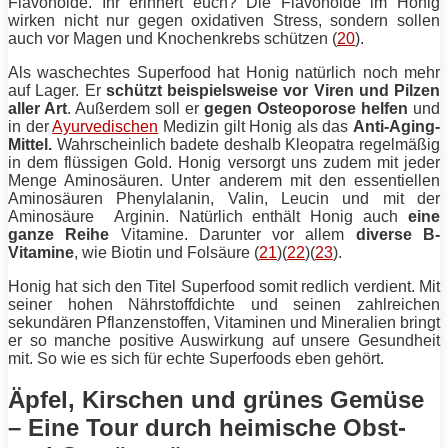
Flavonoide. Ihr erinnert euch? Die Flavonoide im Honig
wirken nicht nur gegen oxidativen Stress, sondern sollen
auch vor Magen und Knochenkrebs schützen (
20
).
Als waschechtes Superfood hat Honig natürlich noch mehr
auf Lager. Er
schützt beispielsweise vor Viren und Pilzen
aller Art
. Außerdem soll er
gegen Osteoporose helfen
und
in der
Ayurvedischen
Medizin gilt Honig als das
Anti-Aging-
Mittel.
Wahrscheinlich badete deshalb Kleopatra regelmäßig
in dem flüssigen Gold. Honig versorgt uns zudem mit jeder
Menge Aminosäuren. Unter anderem mit den essentiellen
Aminosäuren Phenylalanin, Valin, Leucin und mit der
Aminosäure
Arginin
. Natürlich enthält Honig auch
eine
ganze Reihe
Vitamine. Darunter vor allem
diverse B-
Vitamine
, wie Biotin und Folsäure (
21
)(
22
)(
23
).
Honig hat sich den Titel Superfood somit redlich verdient. Mit
seiner hohen Nährstoffdichte und seinen zahlreichen
sekundären Pflanzenstoffen, Vitaminen und Mineralien bringt
er so manche positive Auswirkung auf unsere Gesundheit
mit. So wie es sich für echte Superfoods eben gehört.
Äpfel, Kirschen und grünes Gemüse
– Eine Tour durch heimische Obst-