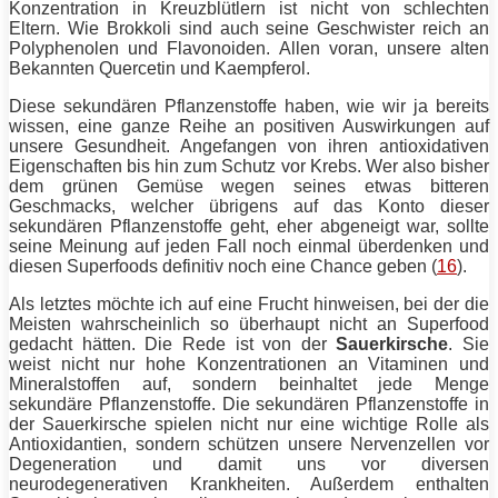
Konzentration in Kreuzblütlern ist nicht von schlechten
Eltern. Wie Brokkoli sind auch seine Geschwister reich an
Polyphenolen und Flavonoiden.
Allen
voran, unsere alten
Bekannten Quercetin und Kaempferol.
Diese sekundären Pflanzenstoffe haben, wie wir ja bereits
wissen, eine ganze Reihe an positiven Auswirkungen auf
unsere Gesundheit. Angefangen von ihren antioxidativen
Eigenschaften bis hin zum Schutz vor Krebs. Wer also bisher
dem grünen Gemüse wegen seines etwas bitteren
Geschmacks, welcher übrigens auf das Konto dieser
sekundären Pflanzenstoffe geht, eher abgeneigt war, sollte
seine Meinung auf jeden Fall noch einmal überdenken und
diesen Superfoods definitiv noch eine Chance geben (
16
).
Als letztes möchte ich auf eine Frucht hinweisen, bei der die
Meisten wahrscheinlich so überhaupt nicht an Superfood
gedacht hätten. Die Rede ist von der
Sauerkirsche
. Sie
weist nicht nur hohe Konzentrationen an Vitaminen und
Mineralstoffen auf, sondern beinhaltet jede Menge
sekundäre Pflanzenstoffe. Die sekundären Pflanzenstoffe in
der Sauerkirsche spielen nicht nur eine wichtige Rolle als
Antioxidantien, sondern schützen unsere Nervenzellen vor
Degeneration und damit uns vor diversen
neurodegenerativen Krankheiten. Außerdem enthalten