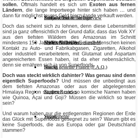
sollen.
Oftmals handelt es sich um
Exoten aus fernen
Ländern
, die lange Importwege hinter sich haben … und
dann für möglichst teures Geld hierzulande verkauft werden.
Stoffwechsel & Biologie
Salate
Personal Trainer im Interview
Early Access
Doch das scheint sich zu lohnen, denn diese Lebensmittel
sind ja ganz offensichtlich der Grund dafür, dass das Volk XY
aus den tiefsten Wäldern des Amazonas im Schnitt
Frauen Fitness & Gesundheit
Shakes & Drinks
Gym im Interview
MHRx Archiv
mindestens 150 Jahre alt wird. Dass diese Menschen keinen
Kontakt zu Auto- und Fabrikabgasen, Zigaretten, Alkohol
oder industriell verarbeitetem, mit Glutamat und Aspartam
angereicherten Essen haben, ist da eher nebensächlich,
denn sie ernähren sich ja von Superfoods.
Häufig gestellte Fragen (F.A.Q.)
Snacks
Doch was steckt wirklich dahinter? Was genau sind denn
eigentlich Superfoods?
Und müssen die unbedingt aus
dem tiefsten Amazonas oder aus der abgelegensten
Studien Reviews
Suppen
Himalaya Region stammen und so komische Namen haben
wie Quinoa, A
ç
ai und Goji? Müssen die wirklich so teuer
sein?
Und warum haben nur die entlegensten Regionen der Erde
Supplemente
Vegan
das
Glück
mit Superfoods gesegnet zu sein? Warum gibt es
keine Superfoods, die aus Europa oder gar Deutschland
stammen?