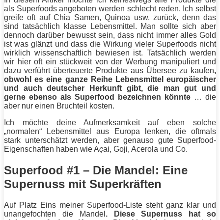
als Superfoods angeboten werden schlecht reden. Ich selbst
greife oft auf Chia Samen, Quinoa usw. zurück, denn das
sind tatsächlich klasse Lebensmittel. Man sollte sich aber
dennoch darüber bewusst sein, dass nicht immer alles Gold
ist was glänzt und dass die Wirkung vieler Superfoods nicht
wirklich wissenschaftlich bewiesen ist. Tatsächlich werden
wir hier oft ein stückweit von der Werbung manipuliert und
dazu verführt überteuerte Produkte aus Übersee zu kaufen
,
obwohl es eine ganze Reihe Lebensmittel europäischer
und auch deutscher Herkunft gibt, die man gut und
gerne ebenso als Superfood bezeichnen könnte
… die
aber nur einen Bruchteil kosten.
Ich möchte deine Aufmerksamkeit auf eben solche
„normalen“ Lebensmittel aus Europa lenken, die oftmals
stark unterschätzt werden, aber genauso gute Superfood-
Eigenschaften haben wie A
ç
ai, Goji, Acerola und Co.
Superfood #1 – Die Mandel: Eine
Supernuss mit Superkräften
Auf Platz Eins meiner Superfood-Liste steht ganz klar und
unangefochten die Mandel
. Diese Supernuss hat so