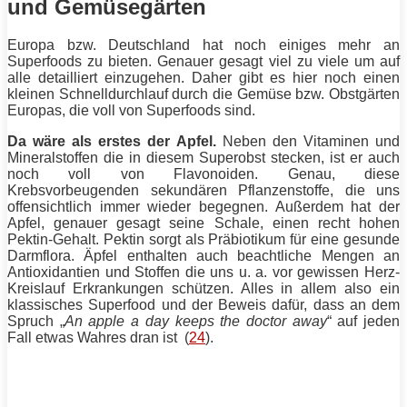
und Gemüsegärten
Europa bzw. Deutschland hat noch einiges mehr an
Superfoods zu bieten. Genauer gesagt viel zu viele um auf
alle detailliert einzugehen. Daher gibt es hier noch einen
kleinen Schnelldurchlauf durch die Gemüse bzw. Obstgärten
Europas, die voll von Superfoods sind.
Da wäre als erstes der Apfel.
Neben den Vitaminen und
Mineralstoffen die in diesem Superobst stecken, ist er auch
noch voll von Flavonoiden. Genau, diese
Krebsvorbeugenden sekundären Pflanzenstoffe, die uns
offensichtlich immer wieder begegnen. Außerdem hat der
Apfel, genauer gesagt seine Schale, einen recht hohen
Pektin-Gehalt. Pektin sorgt als Präbiotikum für eine gesunde
Darmflora. Äpfel enthalten auch beachtliche Mengen an
Antioxidantien und Stoffen die uns u. a. vor gewissen Herz-
Kreislauf Erkrankungen schützen. Alles in allem also ein
klassisches Superfood und der Beweis dafür, dass an dem
Spruch „
An apple a day keeps the doctor away
“ auf jeden
Fall etwas Wahres dran ist (
24
).