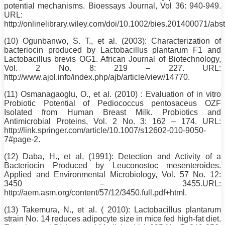
potential mechanisms. Bioessays Journal, Vol 36: 940-949.
URL:
http://onlinelibrary.wiley.com/doi/10.1002/bies.201400071/abst
(10) Ogunbanwo, S. T., et al. (2003): Characterization of
bacteriocin produced by Lactobacillus plantarum F1 and
Lactobacillus brevis OG1. African Journal of Biotechnology,
Vol. 2
No
. 8: 219 – 227. URL:
http://www.ajol.info/index.php/ajb/article/view/14770.
(11) Osmanagaoglu, O., et al. (2010) : Evaluation of in vitro
Probiotic Potential of Pediococcus pentosaceus OZF
Isolated from Human Breast Milk. Probiotics and
Antimicrobial Proteins, Vol. 2
No
. 3: 162 – 174. URL:
http://link.springer.com/article/10.1007/s12602-010-9050-
7#page-2.
(12) Daba, H., et al, (1991): Detection and Activity of a
Bacteriocin Produced by Leuconostoc mesenteroides.
Applied and Environmental Microbiology, Vol. 57
No
. 12:
3450 – 3455.URL:
http://aem.asm.org/content/57/12/3450.full.pdf+html.
(13) Takemura, N., et al. ( 2010): Lactobacillus plantarum
strain
No
. 14 reduces adipocyte size in mice fed high-fat
diet
.