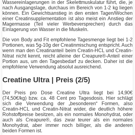
Wassereinlagerungen in der Skelettmuskulatur führt, die, je
nach Ausgangslage, durchaus im Bereich von 1-2 kg liegen
können. Ein Gewichtsanstieg in den ersten Tagen/Wochen
einer Creatinsupplementation ist also meist ein Anstieg der
Magermasse (Teil vieler Werbeversprechen) durch das
Einlagerung von Wasser in die Muskeln.
Die von Body and Fit empfohlene Tagesmenge liegt bei 1-2
Portionen, was 5g-10g der Creatinmischung entspricht. Auch
wenn man den Creatinanteil beim Creatin-HCL und Creatin-
Nitrat nicht kennt, reicht alleine der Creapure®-Anteil einer
Portion aus, um den Tagesbedarf zu decken. Daher ist die
empfohlene Verwendung absolut ausreichend.
Creatine Ultra | Preis (2/5)
Der Preis pro Dose Creatine Ultra liegt bei 14,90€
(74,50€/kg) bzw. ca. 48 Cent pro Tagesdosis. Hier schlägt
sich die Verwendung der „besonderen“ Formen, also
Creatin-HCL und Creatin-Nitrat wider, die deutlich höhere
Rohstoffpreise besitzen, als ein normales Monohydrat, oder
auch als Creapure®, das zwar teurer als ein normales
Monohydrat, aber immer noch billiger, als die anderen
beiden Formen ist.