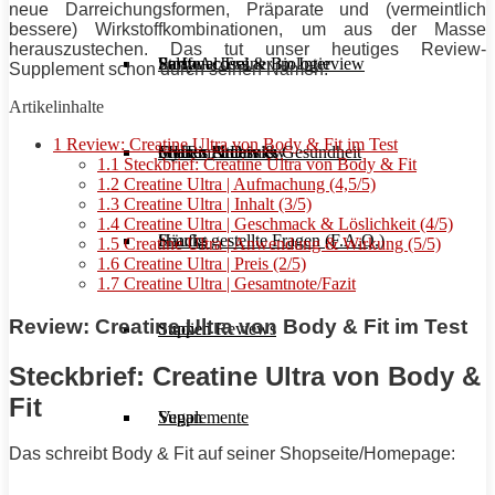
neue Darreichungsformen, Präparate und (vermeintlich
bessere) Wirkstoffkombinationen, um aus der Masse
herauszustechen. Das tut unser heutiges Review-
Stoffwechsel & Biologie
Salate
Personal Trainer im Interview
Early Access
Supplement schon durch seinen Namen.
Artikelinhalte
1
Review: Creatine Ultra von Body & Fit im Test
Frauen Fitness & Gesundheit
Shakes & Drinks
Gym im Interview
MHRx Archiv
1.1
Steckbrief: Creatine Ultra von Body & Fit
1.2
Creatine Ultra | Aufmachung (4,5/5)
1.3
Creatine Ultra | Inhalt (3/5)
1.4
Creatine Ultra | Geschmack & Löslichkeit (4/5)
Häufig gestellte Fragen (F.A.Q.)
Snacks
1.5
Creatine Ultra | Anwendung & Wirkung (5/5)
1.6
Creatine Ultra | Preis (2/5)
1.7
Creatine Ultra | Gesamtnote/Fazit
Review: Creatine Ultra von Body & Fit im Test
Studien Reviews
Suppen
Steckbrief: Creatine Ultra von Body &
Fit
Supplemente
Vegan
Das schreibt Body & Fit auf seiner Shopseite/Homepage: