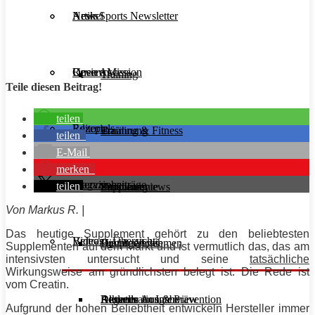
Aesir Sports Newsletter
Artikel
News
Unsere Mission
Reviews
Open Access
Training
Teile diesen Beitrag!
teilen
Rezepte
Editorials
Ernährung
Training & Fitness
teilen
E-Mail
merken
Interviews
Magazinbeiträge
teilen
Supplemente
Ernährung
Produktreviews
Von Markus R. |
Das heutige Supplement gehört zu den beliebtesten
Videos
Beitrags-Übersicht
Diät & Abnehmen
Buchreviews
Hauptgerichte
Supplementen auf dem Markt und ist vermutlich das, das am
intensivsten untersucht und seine
tatsächliche
Wirkungsweise am gründlichsten belegt ist. Die Rede ist
vom Creatin.
Regeneration & Prävention
Desserts
Athleten im Interview
Aktuelle Ausgabe
Aufgrund der hohen Beliebtheit entwickeln Hersteller immer