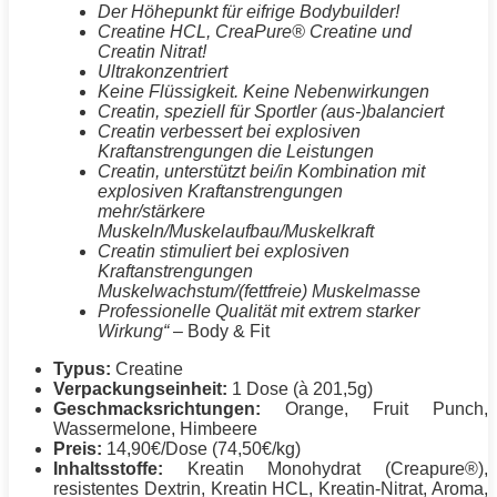
Der Höhepunkt für eifrige Bodybuilder!
Creatine HCL, CreaPure® Creatine und
Creatin Nitrat!
Ultrakonzentriert
Keine Flüssigkeit. Keine Nebenwirkungen
Creatin, speziell für Sportler (aus-)balanciert
Creatin verbessert bei explosiven
Kraftanstrengungen die Leistungen
Creatin, unterstützt bei/in Kombination mit
explosiven Kraftanstrengungen
mehr/stärkere
Muskeln/Muskelaufbau/Muskelkraft
Creatin stimuliert bei explosiven
Kraftanstrengungen
Muskelwachstum/(fettfreie) Muskelmasse
Professionelle Qualität mit extrem starker
Wirkung“
– Body & Fit
Typus:
Creatine
Verpackungseinheit:
1 Dose (à 201,5g)
Geschmacksrichtungen:
Orange, Fruit Punch,
Wassermelone, Himbeere
Preis:
14,90€/Dose (74,50€/kg)
Inhaltsstoffe:
Kreatin Monohydrat (Creapure®),
resistentes Dextrin, Kreatin HCL, Kreatin-Nitrat, Aroma,