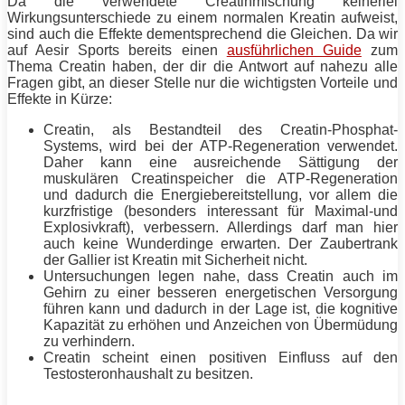
Da die verwendete Creatinmischung keinerlei
Wirkungsunterschiede zu einem normalen Kreatin aufweist,
sind auch die Effekte dementsprechend die Gleichen. Da wir
auf Aesir Sports bereits einen
ausführlichen Guide
zum
Thema Creatin haben, der dir die Antwort auf nahezu alle
Fragen gibt, an dieser Stelle nur die wichtigsten Vorteile und
Effekte in Kürze:
Creatin, als Bestandteil des Creatin-Phosphat-
Systems, wird bei der ATP-Regeneration verwendet.
Daher kann eine ausreichende Sättigung der
muskulären Creatinspeicher die ATP-Regeneration
und dadurch die Energiebereitstellung, vor allem die
kurzfristige (besonders interessant für Maximal-und
Explosivkraft), verbessern. Allerdings darf man hier
auch keine Wunderdinge erwarten. Der Zaubertrank
der Gallier ist Kreatin mit Sicherheit nicht.
Untersuchungen legen nahe, dass Creatin auch im
Gehirn zu einer besseren energetischen Versorgung
führen kann und dadurch in der Lage ist, die kognitive
Kapazität zu erhöhen und Anzeichen von Übermüdung
zu verhindern.
Creatin scheint einen positiven Einfluss auf den
Testosteronhaushalt zu besitzen.