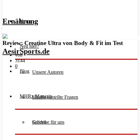
Ernährung
Home
Review: Creatine Ultra von Body & Fit im Test
Neu hier?
von
3144
0
Blog
Unsere Autoren
MHRx Magazin
Häufig gestellte Fragen
Schreibe für uns
Guides