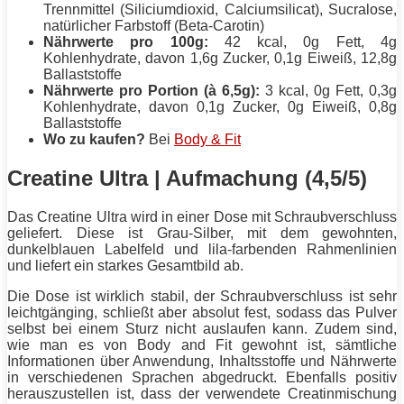
Trennmittel (Siliciumdioxid, Calciumsilicat), Sucralose,
natürlicher Farbstoff (Beta-Carotin)
Nährwerte pro 100g:
42 kcal, 0g Fett, 4g
Kohlenhydrate, davon 1,6g Zucker, 0,1g Eiweiß, 12,8g
Ballaststoffe
Nährwerte pro Portion (à 6,5g):
3 kcal, 0g Fett, 0,3g
Kohlenhydrate, davon 0,1g Zucker, 0g Eiweiß, 0,8g
Ballaststoffe
Wo zu kaufen?
Bei
Body & Fit
Creatine Ultra | Aufmachung (4,5/5)
Das Creatine Ultra wird in einer Dose mit Schraubverschluss
geliefert. Diese ist Grau-Silber, mit dem gewohnten,
dunkelblauen Labelfeld und lila-farbenden Rahmenlinien
und liefert ein starkes Gesamtbild ab.
Die Dose ist wirklich stabil, der Schraubverschluss ist sehr
leichtgänging, schließt aber absolut fest, sodass das Pulver
selbst bei einem Sturz nicht auslaufen kann. Zudem sind,
wie man es von Body and Fit gewohnt ist, sämtliche
Informationen über Anwendung, Inhaltsstoffe und Nährwerte
in verschiedenen Sprachen abgedruckt. Ebenfalls positiv
herauszustellen ist, dass der verwendete Creatinmischung