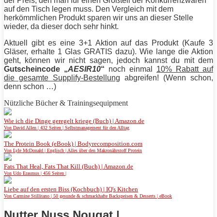
der Preis, den man für einen Großteil der Konkurrenzwaren
auf den Tisch legen muss. Den Vergleich mit dem
herkömmlichen Produkt sparen wir uns an dieser Stelle
wieder, da dieser doch sehr hinkt.
Aktuell gibt es eine 3+1 Aktion auf das Produkt (Kaufe 3
Gläser, erhalte 1 Glas GRATIS dazu). Wie lange die Aktion
geht, können wir nicht sagen, jedoch kannst du mit dem
Gutscheincode „
AESIR10
“
noch einmal
10% Rabatt auf
die gesamte Supplify-Bestellung
abgreifen! (Wenn schon,
denn schon …)
Nützliche Bücher & Trainingsequipment
Wie ich die Dinge geregelt kriege (Buch) | Amazon.de
Von David Allen | 432 Seiten | Selbstmanagement für den Alltag
The Protein Book (eBook) | Bodyrecomposition.com
Von Lyle McDonald | Englisch | Alles über den Makronährstoff Protein
Fats That Heal, Fats That Kill (Buch) | Amazon.de
Von Udo Erasmus | 456 Seiten |
Liebe auf den ersten Biss (Kochbuch) | IQ's Kitchen
Von Carmine Stillitano | 50 gesunde & schmackhafte Backspeisen & Desserts | eBook
Nutter Nuss Nougat |