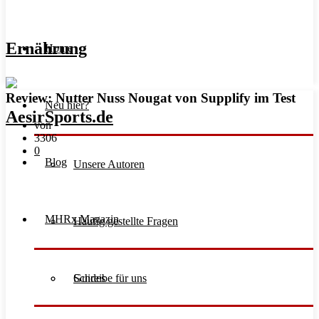
Ernährung
Home
Review: Nutter Nuss Nougat von Supplify im Test
Neu hier?
von
3306
0
Blog
Unsere Autoren
MHRx Magazin
Häufig gestellte Fragen
Schreibe für uns
Guides