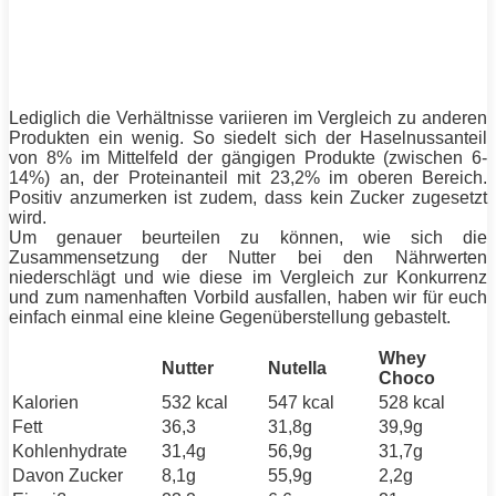
Lediglich die Verhältnisse variieren im Vergleich zu anderen
Produkten ein wenig. So siedelt sich der Haselnussanteil
von 8% im Mittelfeld der gängigen Produkte (zwischen 6-
14%) an, der Proteinanteil mit 23,2% im oberen Bereich.
Positiv anzumerken ist zudem, dass kein Zucker zugesetzt
wird.
Um genauer beurteilen zu können, wie sich die
Zusammensetzung der Nutter bei den Nährwerten
niederschlägt und wie diese im Vergleich zur Konkurrenz
und zum namenhaften Vorbild ausfallen, haben wir für euch
einfach einmal eine kleine Gegenüberstellung gebastelt.
Whey
Nutter
Nutella
Choco
Kalorien
532 kcal
547 kcal
528 kcal
Fett
36,3
31,8g
39,9g
Kohlenhydrate
31,4g
56,9g
31,7g
Davon Zucker
8,1g
55,9g
2,2g