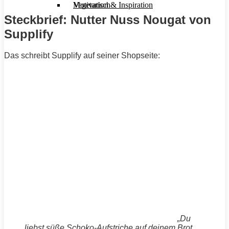
Motivation & Inspiration
Vegetarisch
Steckbrief: Nutter Nuss Nougat von
Supplify
Das schreibt Supplify auf seiner Shopseite:
„Du
liebst süße Schoko-Aufstriche auf deinem Brot,