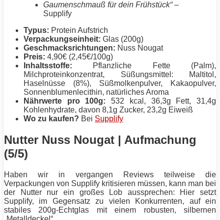
Gaumenschmauß für dein Frühstück“
–
Supplify
Typus:
Protein
Aufstrich
Verpackungseinheit:
Glas (200g)
Geschmacksrichtungen:
Nuss Nougat
Preis:
4,90€ (2,45€/100g)
Inhaltsstoffe:
Pflanzliche
Fette
(Palm),
Milchproteinkonzentrat, Süßungsmittel: Maltitol,
Haselnüsse (8%), Süßmolkenpulver, Kakaopulver,
Sonnenblumenlecithin, natürliches Aroma
Nährwerte pro 100g:
532 kcal, 36,3g
Fett
, 31,4g
Kohlenhydrate, davon 8,1g Zucker, 23,2g
Eiweiß
Wo zu kaufen?
Bei
Supplify
Nutter Nuss Nougat | Aufmachung
(5/5)
Haben wir in vergangen Reviews teilweise die
Verpackungen von Supplify kritisieren müssen, kann man bei
der Nutter nur ein großes Lob aussprechen: Hier setzt
Supplify, im Gegensatz zu vielen Konkurrenten, auf ein
stabiles 200g-Echtglas mit einem robusten, silbernen
„Metalldeckel“.