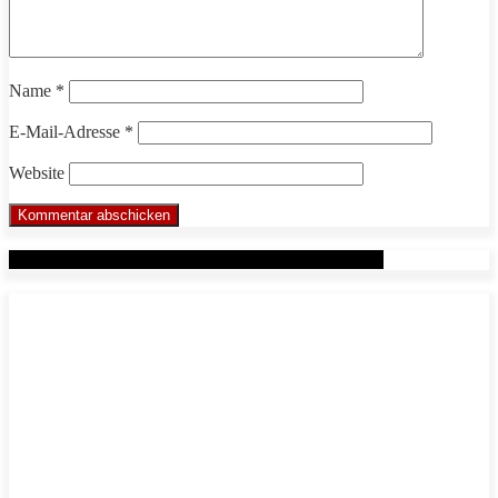
Name
*
E-Mail-Adresse
*
Website
Werbung: Das WHP System nach Markus Beuter