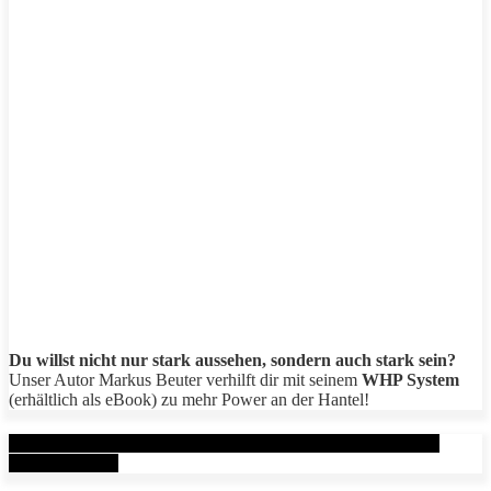
Du willst nicht nur stark aussehen, sondern auch stark sein?
Unser Autor Markus Beuter verhilft dir mit seinem
WHP System
(erhältlich als eBook) zu mehr Power an der Hantel!
Aktuelle Beiträge: Metal Health Rx (MHRx) - powered by
AesirSports.de