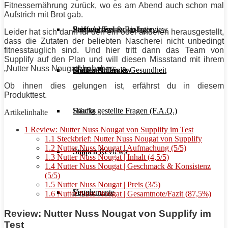
Fitnessernährung zurück, wo es am Abend auch schon mal
Aufstrich mit Brot gab.
Stoffwechsel & Biologie
Salate
Personal Trainer im Interview
Early Access
Leider hat sich dann für den ein oder anderen herausgestellt,
dass die Zutaten der beliebten Nascherei nicht unbedingt
fitnesstauglich sind. Und hier tritt dann das Team von
Supplify auf den Plan und will diesen Missstand mit ihrem
„Nutter Nuss Nougat“ beheben.
Frauen Fitness & Gesundheit
Shakes & Drinks
Gym im Interview
MHRx Archiv
Ob ihnen dies gelungen ist, erfährst du in diesem
Produkttest.
Häufig gestellte Fragen (F.A.Q.)
Snacks
Artikelinhalte
1
Review: Nutter Nuss Nougat von Supplify im Test
1.1
Steckbrief: Nutter Nuss Nougat von Supplify
1.2
Nutter Nuss Nougat | Aufmachung (5/5)
Studien Reviews
Suppen
1.3
Nutter Nuss Nougat | Inhalt (4,5/5)
1.4
Nutter Nuss Nougat | Geschmack & Konsistenz
(5/5)
1.5
Nutter Nuss Nougat | Preis (3/5)
Supplemente
Vegan
1.6
Nutter Nuss Nougat | Gesamtnote/Fazit (87,5%)
Review: Nutter Nuss Nougat von Supplify im
Test