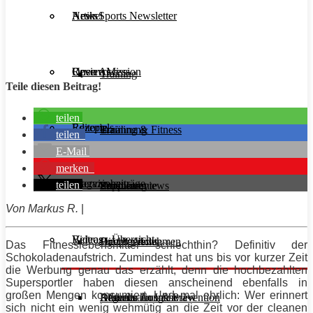
Aesir Sports Newsletter
Artikel
News
Unsere Mission
Reviews
Open Access
Training
Teile diesen Beitrag!
teilen
Rezepte
Editorials
Ernährung
Training & Fitness
teilen
E-Mail
merken
Interviews
Magazinbeiträge
teilen
Supplemente
Ernährung
Produktreviews
Von Markus R.
|
Videos
Beitrags-Übersicht
Diät & Abnehmen
Buchreviews
Hauptgerichte
Das Fitnesslebensmittel schlechthin? Definitiv der
Schokoladenaufstrich. Zumindest hat uns bis vor kurzer Zeit
die Werbung genau das erzählt, denn die hochbezahlten
Supersportler haben diesen anscheinend ebenfalls in
großen Mengen konsumiert. Und mal ehrlich: Wer erinnert
Regeneration & Prävention
Desserts
Athleten im Interview
Aktuelle Ausgabe
sich nicht ein wenig wehmütig an die Zeit vor der cleanen