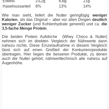
Eiweiß
23,2g
6,6g
21g
Haselnussanteil
8%
13%
14%
Wie man sieht, liefert die Nutter geringfügig
weniger
Kalorien
, als das Original – aber vor
allen
Dingen
deutlich
weniger Zucker
(und Kohlenhydrate generell) und ca.
die
3,5-fache Menge
Protein
.
Die beiden
Protein
Aufstriche (Whey Choco & Nutter)
nehmen sich im direkten Vergleich der Nährwerte dann
nahezu nichts. Diese Einzelaufnahme in diesem Vergleich
lässt sich auf einen Großteil der Konkurrenzprodukte
übertragen. Hier liegen die besseren Produkte, zu denen
auch die Nutter gehört, nährwerttechnisch alle nahezu auf
Augenhöhe.