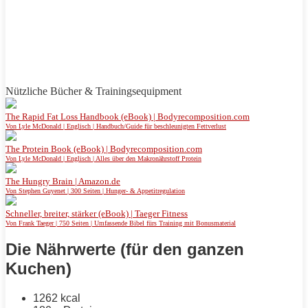
Nützliche Bücher & Trainingsequipment
The Rapid Fat Loss Handbook (eBook) | Bodyrecomposition.com
Von Lyle McDonald | Englisch | Handbuch/Guide für beschleunigten Fettverlust
The Protein Book (eBook) | Bodyrecomposition.com
Von Lyle McDonald | Englisch | Alles über den Makronährstoff Protein
The Hungry Brain | Amazon.de
Von Stephen Guyenet | 300 Seiten | Hunger- & Appetitregulation
Schneller, breiter, stärker (eBook) | Taeger Fitness
Von Frank Taeger | 750 Seiten | Umfassende Bibel fürs Training mit Bonusmaterial
Die Nährwerte (für den ganzen
Kuchen)
1262 kcal