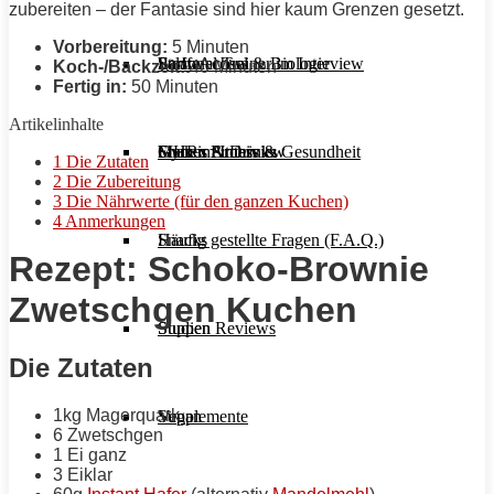
zubereiten – der Fantasie sind hier kaum Grenzen gesetzt.
Vorbereitung:
5 Minuten
Stoffwechsel & Biologie
Salate
Personal Trainer im Interview
Early Access
Koch-/Backzeit:
40 Minuten
Fertig in:
50 Minuten
Artikelinhalte
Frauen Fitness & Gesundheit
Shakes & Drinks
Gym im Interview
MHRx Archiv
1
Die Zutaten
2
Die Zubereitung
3
Die Nährwerte (für den ganzen Kuchen)
4
Anmerkungen
Häufig gestellte Fragen (F.A.Q.)
Snacks
Rezept
: Schoko-Brownie
Zwetschgen Kuchen
Studien Reviews
Suppen
Die Zutaten
1kg Magerquark
Supplemente
Vegan
6 Zwetschgen
1 Ei ganz
3 Eiklar