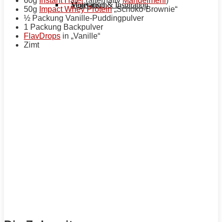
60g
Instant Hafer
(alternativ
Mandelmehl
)
Motivation & Inspiration
Vegetarisch
50g
Impact Whey Protein
„Schoko-Brownie“
½ Packung Vanille-Puddingpulver
1 Packung Backpulver
FlavDrops
in „Vanille“
Zimt