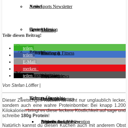
Aesir Sports Newsletter
Artikel
News
Unsere Mission
Reviews
Open Access
Training
Teile diesen Beitrag!
teilen
Rezepte
Editorials
Ernährung
Training & Fitness
teilen
E-Mail
merken
Interviews
Magazinbeiträge
teilen
Supplemente
Ernährung
Produktreviews
Von Stefan Löffler
|
Videos
Beitrags-Übersicht
Diät & Abnehmen
Buchreviews
Hauptgerichte
Dieser Zwetschgen Kuchen ist nicht nur unglaublich lecker,
sondern auch eine wahre Proteinbombe: Bei knapp 1.200
Kilokalorien bringt es diese leckere Köstlichkeit auf sage und
schreibe
180g
Protein
!
Regeneration & Prävention
Desserts
Athleten im Interview
Aktuelle Ausgabe
Natürlich kannst du diesen Kuchen auch mit anderem Obst