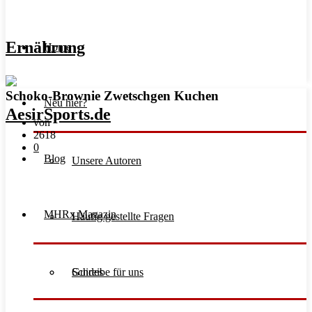
Ernährung
Home
Schoko-Brownie Zwetschgen Kuchen
Neu hier?
von
2618
0
Blog
Unsere Autoren
MHRx Magazin
Häufig gestellte Fragen
Schreibe für uns
Guides