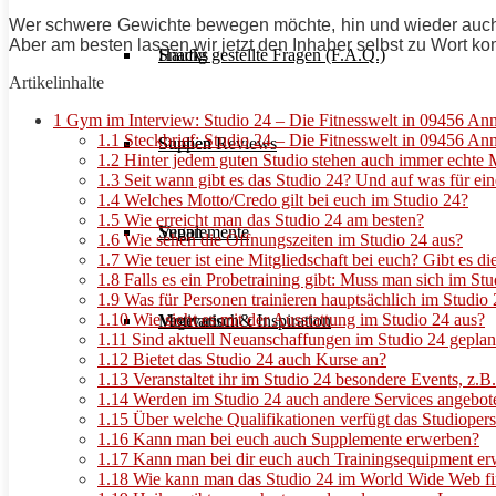
Wer schwere Gewichte bewegen möchte, hin und wieder auch s
Aber am besten lassen wir jetzt den Inhaber selbst zu Wort k
Häufig gestellte Fragen (F.A.Q.)
Snacks
Artikelinhalte
1
Gym im Interview: Studio 24 – Die Fitnesswelt in 09456 An
1.1
Steckbrief: Studio 24 – Die Fitnesswelt in 09456 A
Studien Reviews
Suppen
1.2
Hinter jedem guten Studio stehen auch immer echte M
1.3
Seit wann gibt es das Studio 24? Und auf was für ein
1.4
Welches Motto/Credo gilt bei euch im Studio 24?
1.5
Wie erreicht man das Studio 24 am besten?
Supplemente
Vegan
1.6
Wie sehen die Öffnungszeiten im Studio 24 aus?
1.7
Wie teuer ist eine Mitgliedschaft bei euch? Gibt es d
1.8
Falls es ein Probetraining gibt: Muss man sich im 
1.9
Was für Personen trainieren hauptsächlich im Studio
1.10
Wie sieht es mit der Ausstattung im Studio 24 aus?
Motivation & Inspiration
Vegetarisch
1.11
Sind aktuell Neuanschaffungen im Studio 24 geplan
1.12
Bietet das Studio 24 auch Kurse an?
1.13
Veranstaltet ihr im Studio 24 besondere Events, z.B
1.14
Werden im Studio 24 auch andere Services angebot
1.15
Über welche Qualifikationen verfügt das Studioperso
1.16
Kann man bei euch auch Supplemente erwerben?
1.17
Kann man bei dir euch auch Trainingsequipment e
1.18
Wie kann man das Studio 24 im World Wide Web find