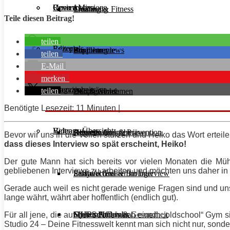
Unsere Mission
Reviews
Open Access
Ernährung
Training & Fitness
Teile diesen Beitrag!
teilen
Rezepte
Editorials
Supplemente
Ernährung
Produktreviews
teilen
E-Mail
merken
Interviews
Magazinbeiträge
teilen
Diät & Abnehmen
Buchreviews
Hauptgerichte
Benötigte Lesezeit: 11 Minuten |
Videos
Beitrags-Übersicht
Regeneration & Prävention
Desserts
Athleten im Interview
Aktuelle Ausgabe
Bevor wir uns in die Vollen stürzen und Heiko das Wort erteil
dass dieses Interview so spät erscheint, Heiko!
Der gute Mann hat sich bereits vor vielen Monaten die Mühe
gebliebenen Interviews zu arbeiten und möchten uns daher in a
Stoffwechsel & Biologie
Salate
Personal Trainer im Interview
Early Access
Gerade auch weil es nicht gerade wenige Fragen sind und uns
lange währt, währt aber hoffentlich (endlich gut).
Frauen Fitness & Gesundheit
Shakes & Drinks
Gym im Interview
MHRx Archiv
Für all jene, die auf der Suche nach einem „oldschool“ Gym 
Studio 24 – Deine Fitnesswelt kennt man sich nicht nur, sond