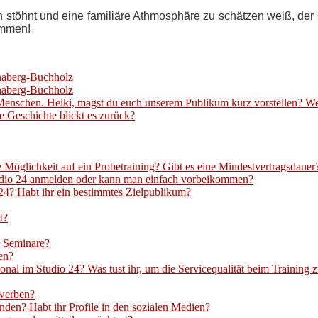
töhnt und eine familiäre Athmosphäre zu schätzen weiß, der 
ommen!
naberg-Buchholz
nnaberg-Buchholz
enschen. Heiki, magst du euch unserem Publikum kurz vorstellen? Wer 
e Geschichte blickt es zurück?
ie Möglichkeit auf ein Probetraining? Gibt es eine Mindestvertragsdauer
Studio 24 anmelden oder kann man einfach vorbeikommen?
 24? Habt ihr ein bestimmtes Zielpublikum?
t?
. Seminare?
en?
nal im Studio 24? Was tust ihr, um die Servicequalität beim Training 
rwerben?
en? Habt ihr Profile in den sozialen Medien?