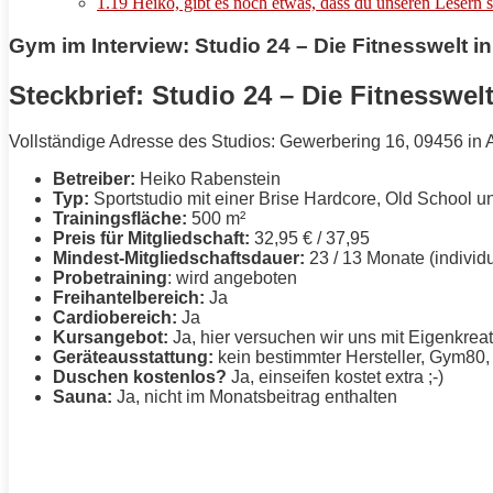
1.19
Heiko, gibt es noch etwas, dass du unseren Lesern s
Gym im Interview: Studio 24 – Die Fitnesswelt 
Steckbrief: Studio 24 – Die Fitnesswe
Vollständige Adresse des Studios: Gewerbering 16, 09456 in
Betreiber:
Heiko Rabenstein
Typ:
Sportstudio mit einer Brise
Hardcore
, Old School 
Trainingsfläche:
500 m²
Preis für Mitgliedschaft:
32,95 € / 37,95
Mindest-Mitgliedschaftsdauer:
23 / 13 Monate (individ
Probetraining
: wird angeboten
Freihantelbereich:
Ja
Cardiobereich:
Ja
Kursangebot:
Ja, hier versuchen wir uns mit Eigenkrea
Geräteausstattung:
kein bestimmter Hersteller, Gym80, 
Duschen kostenlos?
Ja, einseifen kostet extra ;-)
Sauna:
Ja, nicht im Monatsbeitrag enthalten