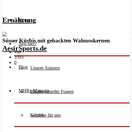
Ernährung
Home
Süsser Kürbis mit gehackten Walnusskernen
Neu hier?
von
3593
0
Blog
Unsere Autoren
MHRx Magazin
Häufig gestellte Fragen
Schreibe für uns
Guides