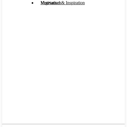
Motivation & Inspiration
Vegetarisch