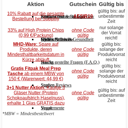
Aktion
Gutschein
Gültig bis
gültig bis: auf
10% Rabatt auf die gesamte
AESIR10
unbestimmte
Stoffwechsel & Biologie
Salate
Personal Trainer im Interview
Early Access
Bestellung bei Supplify
Zeit
nur solange
33% auf High Protein Chips
ohne Code
der Vorrat
(0,99 €/Packung)
gültig
reicht!
Frauen Fitness & Gesundheit
Shakes & Drinks
Gym im Interview
MHRx Archiv
MHD-Ware:
Spare auf
gültig bis:
Produkte, deren
ohne Code
solange der
Mindesthaltbarkeitsdatum in
gültig
Produktvorrat
Kürze abläuft
reicht
Häufig gestellte Fragen (F.A.Q.)
Snacks
gültig bis:
Gratis Fitpak Meal Prep
ohne Code
solange der
Tasche
ab einem MBW von
gültig
Produktvorrat
150 € (Warenwert: 44,99 €)
reicht
Studien Reviews
Suppen
3+1 Nutter Aktion:
Kaufge 3
gültig bis: auf
Gläser Nutter (Protein
ohne Code
unbestimmte
Schokoaufstrich Haselnuss),
gültig
Zeit
erhalte 1 Glas GRATIS dazu
Supplemente
Vegan
*MBW = Mindestbestellwert