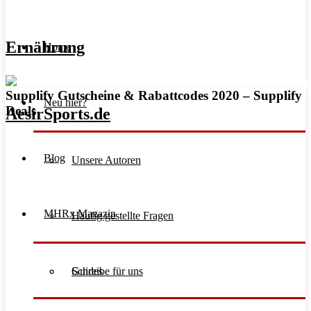
Ernährung
Home
Supplify Gutscheine & Rabattcodes 2020 – Supplify
Neu hier?
Deals
Blog
Unsere Autoren
MHRx Magazin
Häufig gestellte Fragen
Schreibe für uns
Guides