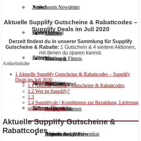
Aesir Sports Newsletter
Artikel
News
Aktuelle Supplify Gutscheine & Rabattcodes –
Supplify Deals im Juli 2020
Unsere Mission
Reviews
Open Access
Training
Derzeit findest du in unserer Sammlung für Supplify
Gutscheine & Rabatte:
1 Gutschein & 4 weitere Aktionen,
mit denen du sparen kannst.
Rezepte
Editorials
Ernährung
Training & Fitness
Artikelinhalte
1
Aktuelle Supplify Gutscheine & Rabattcodes – Supplify
Deals im Juli 2020
Interviews
Magazinbeiträge
Supplemente
Ernährung
Produktreviews
1.1
Aktuelle Supplify Gutscheine & Rabattcodes
1.2
Wer ist Supplify?
1.3
1.4
Supplify.de | Konditionen zur Bezahlung, Lieferung
Videos
Beitrags-Übersicht
und Versandkosten
Diät & Abnehmen
Buchreviews
Hauptgerichte
Aktuelle Supplify Gutscheine &
Rabattcodes
Regeneration & Prävention
Desserts
Athleten im Interview
Aktuelle Ausgabe