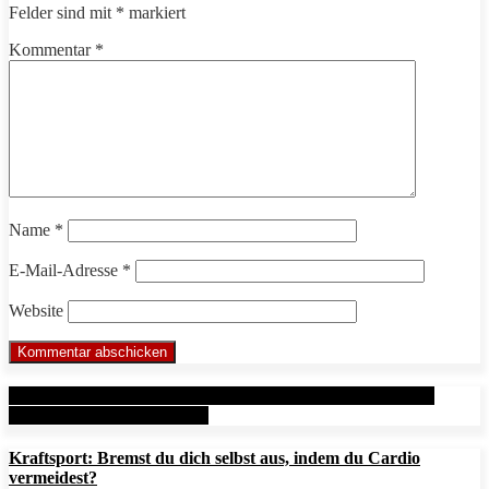
Felder sind mit
*
markiert
Kommentar
*
Name
*
E-Mail-Adresse
*
Website
Aus unserem Mitgliedbereich: Metal Health Rx (MHRx) -
powered by AesirSports.de
Kraftsport: Bremst du dich selbst aus, indem du Cardio
vermeidest?