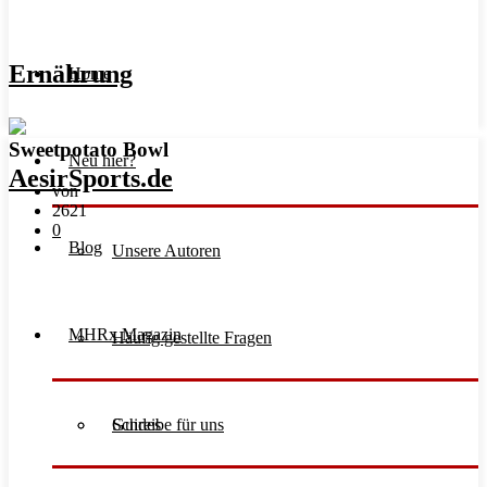
Ernährung
Home
Sweetpotato Bowl
Neu hier?
von
2621
0
Blog
Unsere Autoren
MHRx Magazin
Häufig gestellte Fragen
Schreibe für uns
Guides