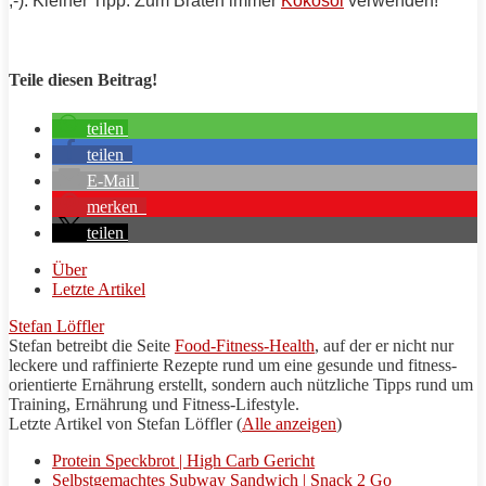
;-). Kleiner Tipp: Zum Braten immer
Kokosöl
verwenden!
Teile diesen Beitrag!
teilen
teilen
E-Mail
merken
teilen
Über
Letzte Artikel
Stefan Löffler
Stefan betreibt die Seite
Food-Fitness-Health
, auf der er nicht nur
leckere und raffinierte
Rezepte
rund um eine gesunde und fitness-
orientierte Ernährung erstellt, sondern auch nützliche
Tipps
rund um
Training
, Ernährung und Fitness-Lifestyle.
Letzte Artikel von Stefan Löffler
(
Alle anzeigen
)
Protein Speckbrot | High Carb Gericht
Selbstgemachtes Subway Sandwich | Snack 2 Go