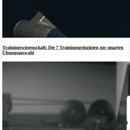
Trainingswissenschaft: Die 7 Trainingsprinzipien zur smarten
Übungsauswahl