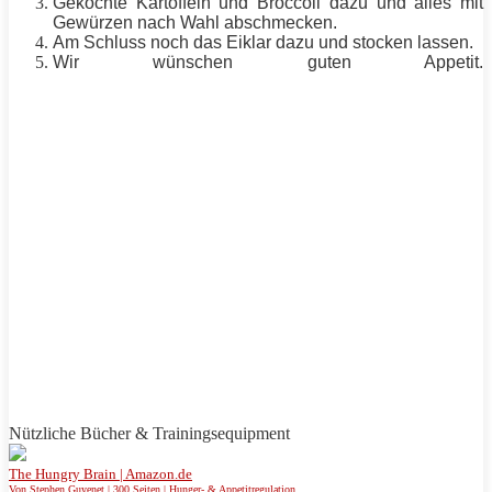
Gekochte Kartoffeln und Broccoli dazu und alles mit
Gewürzen nach Wahl abschmecken.
Am Schluss noch das Eiklar dazu und stocken lassen.
Wir wünschen guten
Appetit
.
Nützliche Bücher & Trainingsequipment
The Hungry Brain | Amazon.de
Von Stephen Guyenet | 300 Seiten | Hunger- & Appetitregulation