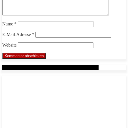
Name
*
E-Mail-Adresse
*
Website
Werbung: Das WHP System nach Markus Beuter