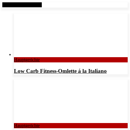
Verwandte Beiträge
Hauptgerichte
Low Carb Fitness-Omlette á la Italiano
Hauptgerichte