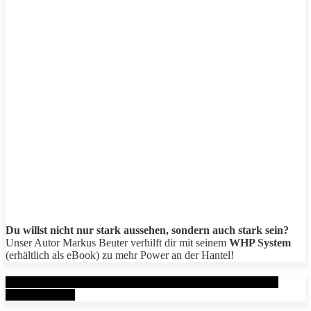
Du willst nicht nur stark aussehen, sondern auch stark sein?
Unser Autor Markus Beuter verhilft dir mit seinem
WHP System
(erhältlich als eBook) zu mehr Power an der Hantel!
Aktuelle Beiträge: Metal Health Rx (MHRx) - powered by
AesirSports.de