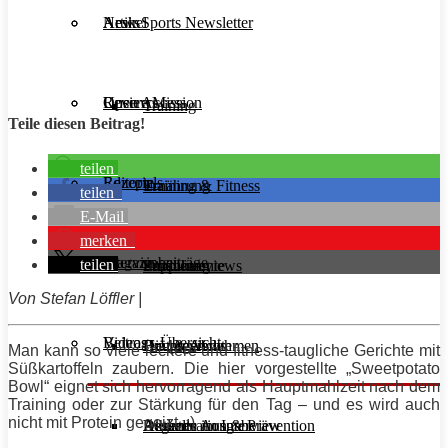
Aesir Sports Newsletter
Artikel
News
Unsere Mission
Reviews
Open Access
Training
Teile diesen Beitrag!
teilen
Rezepte
Editorials
Ernährung
Training & Fitness
teilen
E-Mail
merken
Interviews
Magazinbeiträge
teilen
Supplemente
Ernährung
Produktreviews
Von Stefan Löffler |
Videos
Beitrags-Übersicht
Diät & Abnehmen
Buchreviews
Hauptgerichte
Man kann so viele leckere und fitness-taugliche Gerichte mit
Süßkartoffeln zaubern. Die hier vorgestellte „Sweetpotato
Bowl“ eignet sich hervorragend als Hauptmahlzeit nach dem
Training
oder zur Stärkung für den Tag – und es wird auch
nicht mit
Protein
gegeizt. ;)
Regeneration & Prävention
Desserts
Athleten im Interview
Aktuelle Ausgabe