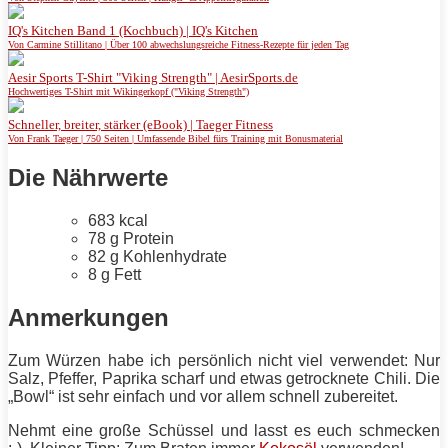
IQ's Kitchen Band 1 (Kochbuch) | IQ's Kitchen
Von Carmine Stillitano | Über 100 abwechslungsreiche Fitness-Rezepte für jeden Tag
Aesir Sports T-Shirt "Viking Strength" | AesirSports.de
Hochwertiges T-Shirt mit Wikingerkopf ("Viking Strength")
Schneller, breiter, stärker (eBook) | Taeger Fitness
Von Frank Taeger | 750 Seiten | Umfassende Bibel fürs Training mit Bonusmaterial
Die Nährwerte
683 kcal
78 g
Protein
82 g Kohlenhydrate
8 g
Fett
Anmerkungen
Zum Würzen habe ich persönlich nicht viel verwendet: Nur
Salz, Pfeffer, Paprika scharf und etwas getrocknete Chili. Die
„Bowl“ ist sehr einfach und vor allem schnell zubereitet.
Nehmt eine große Schüssel und lasst es euch schmecken