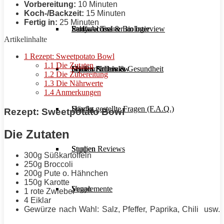
Vorbereitung:
10 Minuten
Koch-/Backzeit:
15 Minuten
Fertig in:
25 Minuten
Stoffwechsel & Biologie
Salate
Personal Trainer im Interview
Early Access
Artikelinhalte
1
Rezept: Sweetpotato Bowl
1.1
Die Zutaten
Frauen Fitness & Gesundheit
Shakes & Drinks
Gym im Interview
MHRx Archiv
1.2
Die Zubereitung
1.3
Die Nährwerte
1.4
Anmerkungen
Häufig gestellte Fragen (F.A.Q.)
Snacks
Rezept: Sweetpotato Bowl
Die Zutaten
Studien Reviews
Suppen
300g Süßkartoffeln
250g Broccoli
200g Pute o. Hähnchen
150g Karotte
Supplemente
Vegan
1 rote Zwiebel
4 Eiklar
Gewürze nach Wahl: Salz, Pfeffer, Paprika, Chili usw.