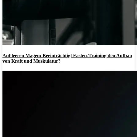
Auf leeren Magen: Beeinträchtigt Fasten-Training den Aufbau
von Kraft und Muskulatur?