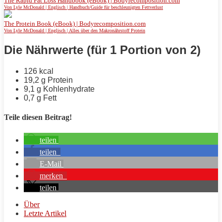
The Rapid Fat Loss Handbook (eBook) | Bodyrecomposition.com
Von Lyle McDonald | Englisch | Handbuch/Guide für beschleunigten Fettverlust
The Protein Book (eBook) | Bodyrecomposition.com
Von Lyle McDonald | Englisch | Alles über den Makronährstoff Protein
Die Nährwerte (für 1 Portion von 2)
126 kcal
19,2 g
Protein
9,1 g Kohlenhydrate
0,7 g
Fett
Teile diesen Beitrag!
teilen
teilen
E-Mail
merken
teilen
Über
Letzte Artikel