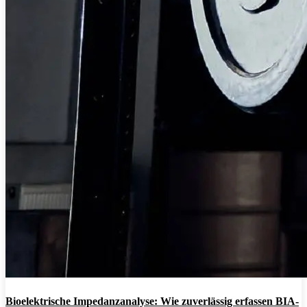
Bioelektrische Impedanzanalyse: Wie zuverlässig erfassen BIA-