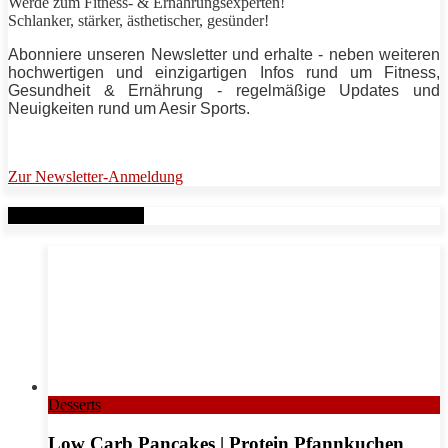
Werde zum Fitness- & Ernährungsexperten!
Schlanker,
stärker
, ästhetischer, gesünder!
Abonniere unseren Newsletter und erhalte - neben weiteren
hochwertigen und einzigartigen Infos rund um Fitness,
Gesundheit & Ernährung - regelmäßige Updates und
Neuigkeiten rund um
Aesir Sports
.
Zur Newsletter-Anmeldung
Verwandte Beiträge
Desserts
Low Carb Pancakes | Protein Pfannkuchen