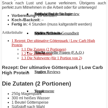
Snack nach Lust und Laune verfeinern. Übrigens auch
perfekt zum Mitnehmen in die Arbeit oder für unterwegs!
Stoffwechsel & Biologie
Salate
Personal Trainer im Interview
Early Access
Vorbereitung:
10 Minuten
Koch-/Backzeit:
–
Fertig in:
4 Stunden (muss kaltgestellt werden)
Artikelinhalte
Frauen Fitness & Gesundheit
Shakes & Drinks
Gym im Interview
MHRx Archiv
1
Rezept: Der ultimative Götterquark | Low Carb High
Protein
1.1
Die Zutaten (2 Portionen)
Häufig gestellte Fragen (F.A.Q.)
Snacks
1.2
Die Zubereitung
1.3
Die Nährwerte (für 1 Portion von 2)
Rezept: Der ultimative Götterquark | Low Carb
Studien Reviews
Suppen
High Protein
Die Zutaten (2 Portionen)
Supplemente
Vegan
250g Magerquark
300 ml heißes Wasser
1 Beutel Götterspeise
Süßstoff nach Wahl