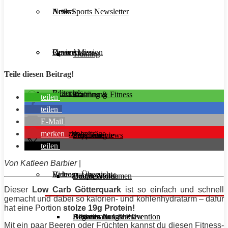
Aesir Sports Newsletter
Artikel
News
Unsere Mission
Reviews
Open Access
Training
Teile diesen Beitrag!
Rezepte
Editorials
Ernährung
Training & Fitness
teilen
teilen
E-Mail
merken
Interviews
Magazinbeiträge
Supplemente
Ernährung
Produktreviews
teilen
Von Katleen Barbier
|
Videos
Beitrags-Übersicht
Diät & Abnehmen
Buchreviews
Hauptgerichte
Dieser
Low Carb Götterquark
ist so einfach und schnell
gemacht und dabei so kalorien- und kohlenhydratarm – dafür
hat eine Portion
stolze 19g
Protein
!
Regeneration & Prävention
Desserts
Athleten im Interview
Aktuelle Ausgabe
Mit ein paar Beeren oder Früchten kannst du diesen Fitness-