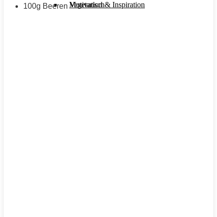
Motivation & Inspiration
Vegetarisch
100g Beeren