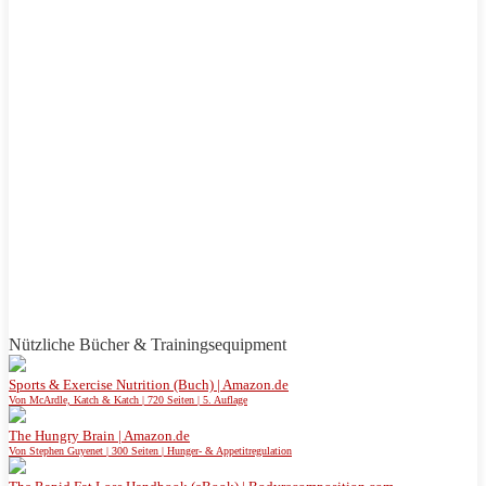
Nützliche Bücher & Trainingsequipment
Sports & Exercise Nutrition (Buch) | Amazon.de
Von McArdle, Katch & Katch | 720 Seiten | 5. Auflage
The Hungry Brain | Amazon.de
Von Stephen Guyenet | 300 Seiten | Hunger- & Appetitregulation