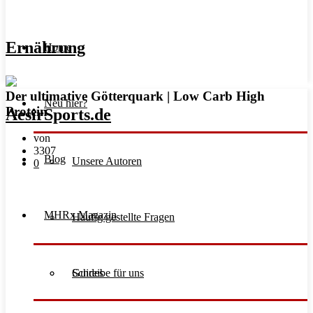
Ernährung
Home
Der ultimative Götterquark | Low Carb High
Neu hier?
Protein
von
3307
Blog
Unsere Autoren
0
MHRx Magazin
Häufig gestellte Fragen
Schreibe für uns
Guides