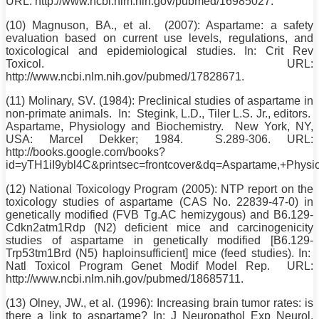
URL: http://www.ncbi.nlm.nih.gov/pubmed/16985027.
(10) Magnuson, BA., et al. (2007): Aspartame: a safety
evaluation based on current use levels, regulations, and
toxicological and epidemiological studies. In: Crit Rev
Toxicol. URL:
http://www.ncbi.nlm.nih.gov/pubmed/17828671.
(11) Molinary, SV. (1984): Preclinical studies of aspartame in
non-primate animals. In: Stegink, L.D., Tiler L.S. Jr., editors.
Aspartame, Physiology and Biochemistry. New York, NY,
USA: Marcel Dekker; 1984. S.289-306. URL:
http://books.google.com/books?
id=yTH1iI9ybl4C&printsec=frontcover&dq=Aspartame,+P
(12) National Toxicology Program (2005): NTP report on the
toxicology studies of aspartame (CAS
No
. 22839-47-0) in
genetically modified (FVB Tg.AC hemizygous) and B6.129-
Cdkn2atm1Rdp (N2) deficient mice and carcinogenicity
studies of aspartame in genetically modified [B6.129-
Trp53tm1Brd (N5) haploinsufficient] mice (feed studies). In:
Natl Toxicol Program Genet Modif Model Rep. URL:
http://www.ncbi.nlm.nih.gov/pubmed/18685711.
(13) Olney, JW., et al. (1996): Increasing brain tumor rates: is
there a link to aspartame? In: J Neuropathol Exp Neurol.