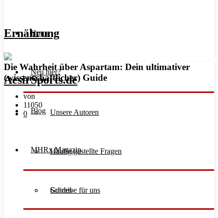
Ernährung
Home
Die Wahrheit über Aspartam: Dein ultimativer
Neu hier?
(wissenschaftlicher) Guide
von
11050
Blog
Unsere Autoren
0
MHRx Magazin
Häufig gestellte Fragen
Schreibe für uns
Guides