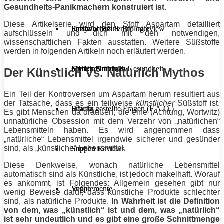
Gesundheits-Panikmachern konstruiert ist.
Diese Artikelserie wird den Stoff Aspartam detailliert
Stoffwechsel & Biologie
Salate
Personal Trainer im Interview
Early Access
aufschlüsseln und dich mit den notwendigen,
wissenschaftlichen Fakten ausstatten. Weitere Süßstoffe
werden in folgenden Artikeln noch erläutert werden.
Frauen Fitness & Gesundheit
Shakes & Drinks
Gym im Interview
MHRx Archiv
Der Künstlich Vs. Natürlich Mythos
Ein Teil der Kontroversen um Aspartam herum resultiert aus
der Tatsache, dass es ein teilweise
künstlicher
Süßstoff ist.
Häufig gestellte Fragen (F.A.Q.)
Snacks
Es gibt Menschen da draußen, die eine (Achtung, Wortwitz)
unnatürliche Obsession mit dem Verzehr von „natürlichen“
Lebensmitteln haben. Es wird angenommen dass
„natürliche“ Lebensmittel irgendwie sicherer und gesünder
sind, als „künstliche“ Lebensmittel.
Studien Reviews
Suppen
Diese Denkweise, wonach natürliche Lebensmittel
automatisch sind als Künstliche, ist jedoch makelhaft. Worauf
es ankommt, ist Folgendes: Allgemein gesehen gibt nur
Supplemente
Vegan
wenig Beweise dafür, dass künstliche Produkte schlechter
sind, als natürliche Produkte.
In Wahrheit ist die Definition
von dem, was „künstlich“ ist und dem, was „natürlich“
ist sehr undeutlich und es gibt eine große Schnittmenge