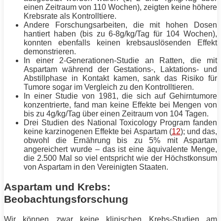
einen Zeitraum von 110 Wochen), zeigten keine höhere
Krebsrate als Kontrolltiere.
Andere Forschungsarbeiten, die mit hohen Dosen
hantiert haben (bis zu 6-8g/kg/Tag für 104 Wochen),
konnten ebenfalls keinen krebsauslösenden Effekt
demonstrieren.
In einer 2-Generationen-Studie an Ratten, die mit
Aspartam während der Gestations-, Laktations- und
Abstillphase in Kontakt kamen, sank das Risiko für
Tumore sogar im Vergleich zu den Kontrolltieren.
In einer Studie von 1981, die sich auf Gehirntumore
konzentrierte, fand man keine Effekte bei Mengen von
bis zu 4g/kg/Tag über einen Zeitraum von 104 Tagen.
Drei Studien des National Toxicology Program fanden
keine karzinogenen Effekte bei Aspartam (
12
); und das,
obwohl die Ernährung bis zu 5% mit Aspartam
angereichert wurde – das ist eine äquivalente Menge,
die 2.500 Mal so viel entspricht wie der Höchstkonsum
von Aspartam in den Vereinigten Staaten.
Aspartam und Krebs:
Beobachtungsforschung
Wir können zwar keine klinischen Krebs-Studien am