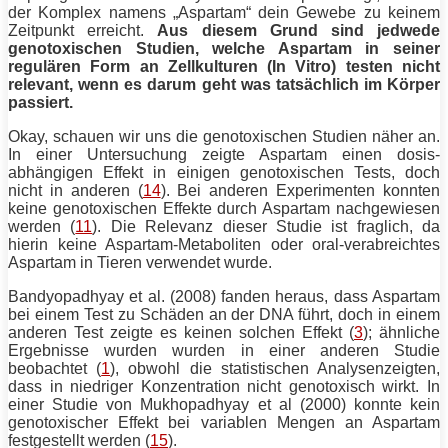
der Komplex namens „Aspartam“ dein Gewebe zu keinem
Zeitpunkt erreicht.
Aus diesem Grund sind jedwede
genotoxischen Studien, welche Aspartam in seiner
regulären Form an Zellkulturen (In Vitro) testen nicht
relevant, wenn es darum geht was tatsächlich im Körper
passiert.
Okay, schauen wir uns die genotoxischen Studien näher an.
In einer Untersuchung zeigte Aspartam einen dosis-
abhängigen Effekt in einigen genotoxischen Tests, doch
nicht in anderen (
14
). Bei anderen Experimenten konnten
keine genotoxischen Effekte durch Aspartam nachgewiesen
werden (
11
). Die Relevanz dieser Studie ist fraglich, da
hierin keine Aspartam-Metaboliten oder oral-verabreichtes
Aspartam in Tieren verwendet wurde.
Bandyopadhyay et al. (2008) fanden heraus, dass Aspartam
bei einem Test zu Schäden an der DNA führt, doch in einem
anderen Test zeigte es keinen solchen Effekt (
3
); ähnliche
Ergebnisse wurden wurden in einer anderen Studie
beobachtet (
1
), obwohl die statistischen Analysenzeigten,
dass in niedriger Konzentration nicht genotoxisch wirkt. In
einer Studie von Mukhopadhyay et al (2000) konnte kein
genotoxischer Effekt bei variablen Mengen an Aspartam
festgestellt werden (
15
).