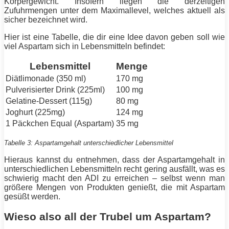
Körpergewicht. Insofern liegen die derzeitigen
Zufuhrmengen unter dem Maximallevel, welches aktuell als
sicher bezeichnet wird.
Hier ist eine Tabelle, die dir eine Idee davon geben soll wie
viel Aspartam sich in Lebensmitteln befindet:
Lebensmittel
Menge
Diätlimonade (350 ml)
170 mg
Pulverisierter Drink (225ml)
100 mg
Gelatine-Dessert (115g)
80 mg
Joghurt (225mg)
124 mg
1 Päckchen Equal (Aspartam)
35 mg
Tabelle 3: Aspartamgehalt unterschiedlicher Lebensmittel
Hieraus kannst du entnehmen, dass der Aspartamgehalt in
unterschiedlichen Lebensmitteln recht gering ausfällt, was es
schwierig macht den ADI zu erreichen – selbst wenn man
größere Mengen von Produkten genießt, die mit Aspartam
gesüßt werden.
Wieso also all der Trubel um Aspartam?