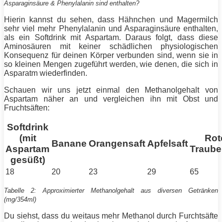
Asparaginsäure & Phenylalanin sind enthalten?
Hierin kannst du sehen, dass Hähnchen und Magermilch
sehr viel mehr Phenylalanin und Asparaginsäure enthalten,
als ein Softdrink mit Aspartam. Daraus folgt, dass diese
Aminosäuren mit keiner schädlichen physiologischen
Konsequenz für deinen Körper verbunden sind, wenn sie in
so kleinen Mengen zugeführt werden, wie denen, die sich in
Asparatm wiederfinden.
Schauen wir uns jetzt einmal den Methanolgehalt von
Aspartam näher an und vergleichen ihn mit Obst und
Fruchtsäften:
Softdrink
(mit
Rot
Banane
Orangensaft
Apfelsaft
Aspartam
Traube
gesüßt)
18
20
23
29
65
Tabelle 2: Approximierter Methanolgehalt aus diversen Getränken
(mg/354ml)
Du siehst, dass du weitaus mehr Methanol durch Furchtsäfte