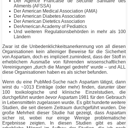
Der Agence Francaise de Securite Sanitaire des
Aliments (AFSSA)
Der American Medical Association (AMA)
Der American Diabetes Association
Der American Dietetics Association
DerAmerican Academy of Pediatrics
Und weiteren Regulationsbehörden in mehr als 100
Ländern
Zwar ist die Unbedenklichkeitsanerkennung von all diesen
Organisationen kein alleiniger Beweise für die Sicherheit
von Aspartam, doch es impliziert zumindest, dass der Stoff in
erheblichem Ausmaße von führenden wissenschaftlichen
Vereinigungen „durch die Mangel gedreht“ wurde – und ALL
diese Organisationen haben es als sicher befunden.
Wenn du eine PubMed-Suche nach Aspartam tätigst, dann
wirst du ~1013 Einträge (oder mehr) finden, darunter über
100 toxikologische und klinische Einzelstudien, die
durchgeführt wurden
bevor
Aspartam 1981 für den Gebrauch
in Lebensmitteln zugelassen wurde. Es gibt hunderte weitere
Studien, die seit diesem Zeitraum durchgeführt wurden. Die
große Mehrheit dieser Studie hat gezeigt, dass Aspartam
sicher ist, wobei nur einige Wenige problematische
Ergebnisse zeigten. In diesen Studien gibt es aber