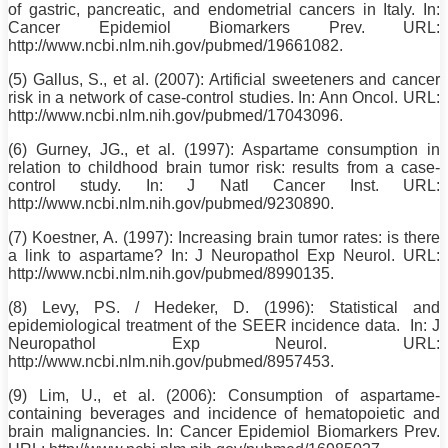
of gastric, pancreatic, and endometrial cancers in Italy. In:
Cancer Epidemiol Biomarkers Prev. URL:
http://www.ncbi.nlm.nih.gov/pubmed/19661082.
(5) Gallus, S., et al. (2007): Artificial sweeteners and cancer
risk in a network of case-control studies. In: Ann Oncol. URL:
http://www.ncbi.nlm.nih.gov/pubmed/17043096.
(6) Gurney, JG., et al. (1997): Aspartame consumption in
relation to childhood brain tumor risk: results from a case-
control study. In: J Natl Cancer Inst. URL:
http://www.ncbi.nlm.nih.gov/pubmed/9230890.
(7) Koestner, A. (1997): Increasing brain tumor rates: is there
a link to aspartame? In: J Neuropathol Exp Neurol. URL:
http://www.ncbi.nlm.nih.gov/pubmed/8990135.
(8) Levy, PS. / Hedeker, D. (1996): Statistical and
epidemiological treatment of the SEER incidence data. In: J
Neuropathol Exp Neurol. URL:
http://www.ncbi.nlm.nih.gov/pubmed/8957453.
(9) Lim, U., et al. (2006): Consumption of aspartame-
containing beverages and incidence of hematopoietic and
brain malignancies. In: Cancer Epidemiol Biomarkers Prev.