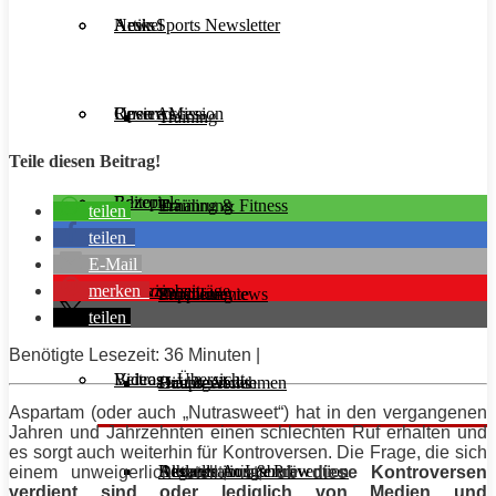
Aesir Sports Newsletter
Artikel
News
Unsere Mission
Reviews
Open Access
Training
Teile diesen Beitrag!
Rezepte
Editorials
Ernährung
Training & Fitness
teilen
teilen
E-Mail
merken
Interviews
Magazinbeiträge
Supplemente
Ernährung
Produktreviews
teilen
Benötigte Lesezeit: 36 Minuten |
Videos
Beitrags-Übersicht
Diät & Abnehmen
Buchreviews
Hauptgerichte
Aspartam (oder auch „Nutrasweet“) hat in den vergangenen
Jahren und Jahrzehnten einen schlechten
Ruf
erhalten und
es sorgt auch weiterhin für Kontroversen. Die Frage, die sich
Regeneration & Prävention
Desserts
Athleten im Interview
Aktuelle Ausgabe
einem unweigerlich stellt, ist,
ob diese Kontroversen
verdient sind oder lediglich von Medien und