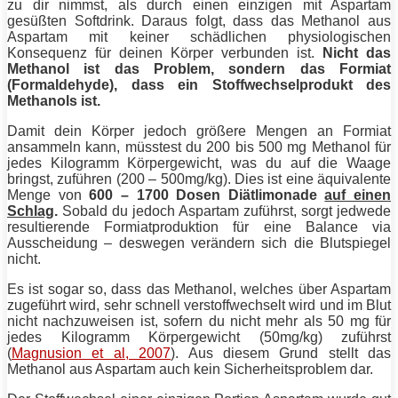
zu dir nimmst, als durch einen einzigen mit Aspartam
gesüßten Softdrink. Daraus folgt, dass das Methanol aus
Aspartam mit keiner schädlichen physiologischen
Konsequenz für deinen Körper verbunden ist.
Nicht das
Methanol ist das Problem, sondern das Formiat
(Formaldehyde), dass ein Stoffwechselprodukt des
Methanols ist.
Damit dein Körper jedoch größere Mengen an Formiat
ansammeln kann, müsstest du 200 bis 500 mg Methanol für
jedes Kilogramm Körpergewicht, was du auf die Waage
bringst, zuführen (200 – 500mg/kg). Dies ist eine äquivalente
Menge von
600 – 1700 Dosen Diätlimonade
auf einen
Schlag
.
Sobald du jedoch Aspartam zuführst, sorgt jedwede
resultierende Formiatproduktion für eine Balance via
Ausscheidung – deswegen verändern sich die Blutspiegel
nicht.
Es ist sogar so, dass das Methanol, welches über Aspartam
zugeführt wird, sehr schnell verstoffwechselt wird und im Blut
nicht nachzuweisen ist, sofern du nicht mehr als 50 mg für
jedes Kilogramm Körpergewicht (50mg/kg) zuführst
(
Magnusion et al, 2007
). Aus diesem Grund stellt das
Methanol aus Aspartam auch kein Sicherheitsproblem dar.