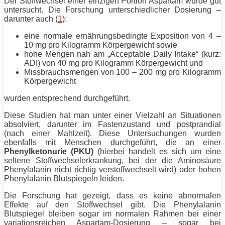
Der
Stoffwechsel
einer einzigen Portion Aspartam wurde gut
untersucht. Die Forschung unterschiedlicher Dosierung –
darunter auch (
1
):
eine normale ernährungsbedingte Exposition von 4 –
10 mg pro Kilogramm Körpergewicht sowie
hohe Mengen nah am „Acceptable Daily Intake“ (kurz:
ADI) von 40 mg pro Kilogramm Körpergewicht und
Missbrauchsmengen von 100 – 200 mg pro Kilogramm
Körpergewicht
wurden entsprechend durchgeführt.
Diese Studien hat man unter einer Vielzahl an Situationen
absolviert, darunter im Fastenzustand und postprandial
(nach einer Mahlzeit). Diese Untersuchungen wurden
ebenfalls mit Menschen durchgeführt, die an einer
Phenylketonurie (PKU)
(hierbei handelt es sich um eine
seltene Stoffwechselerkrankung, bei der die Aminosäure
Phenylalanin nicht richtig verstoffwechselt wird) oder hohen
Phenylalanin Blutspiegeln leiden.
Die Forschung hat gezeigt, dass es keine abnormalen
Effekte auf den
Stoffwechsel
gibt. Die Phenylalanin
Blutspiegel bleiben sogar im normalen Rahmen bei einer
variationsreichen Aspartam-Dosierung – sogar bei