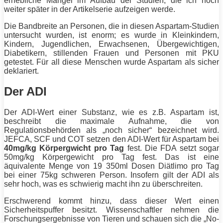
erhebliche Mängel im Aufbau der Studien, die ich noch
weiter später in der Artikelserie aufzeigen werde.
Die Bandbreite an Personen, die in diesen Aspartam-Studien
untersucht wurden, ist enorm; es wurde in Kleinkindern,
Kindern, Jugendlichen, Erwachsenen, Übergewichtigen,
Diabetikern, stillenden
Frauen
und Personen mit PKU
getestet. Für all diese Menschen wurde Aspartam als sicher
deklariert.
Der ADI
Der ADI-Wert einer Substanz, wie es z.B. Aspartam ist,
beschreibt die maximale Aufnahme, die von
Regulationsbehörden als „noch sicher“ bezeichnet wird.
JEFCA, SCF und COT setzen den ADI-Wert für Aspartam bei
40mg/kg Körpergwicht pro Tag
fest. Die FDA setzt sogar
50mg/kg Körpergewicht pro Tag fest. Das ist eine
äquivalente Menge von 19 350ml Dosen Diätlimo pro Tag
bei einer 75kg schweren Person. Insofern gilt der ADI als
sehr hoch, was es schwierig macht ihn zu überschreiten.
Erschwerend kommt hinzu, dass dieser Wert einen
Sicherheitspuffer besitzt. Wissenschaftler nehmen die
Forschungsergebnisse von Tieren und schauen sich die „
No
-