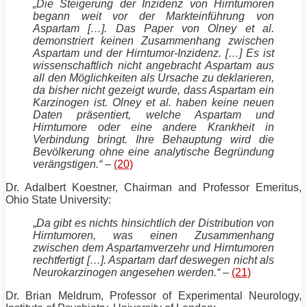
„Die Steigerung der Inzidenz von Hirntumoren
begann weit vor der Markteinführung von
Aspartam […]. Das Paper von Olney et al.
demonstriert keinen Zusammenhang zwischen
Aspartam und der Hirntumor-Inzidenz. […] Es ist
wissenschaftlich nicht angebracht Aspartam aus
all den Möglichkeiten als Ursache zu deklarieren,
da bisher nicht gezeigt wurde, dass Aspartam ein
Karzinogen ist. Olney et al. haben keine neuen
Daten präsentiert, welche Aspartam und
Hirntumore oder eine andere Krankheit in
Verbindung bringt. Ihre Behauptung wird die
Bevölkerung ohne eine analytische Begründung
verängstigen.“
–
(20)
Dr. Adalbert Koestner, Chairman and Professor Emeritus,
Ohio State University:
„
Da gibt es nichts hinsichtlich der Distribution von
Hirntumoren, was einen Zusammenhang
zwischen dem Aspartamverzehr und Hirntumoren
rechtfertigt […]. Aspartam darf deswegen nicht als
Neurokarzinogen angesehen werden.“
–
(21)
Dr. Brian Meldrum, Professor of Experimental Neurology,