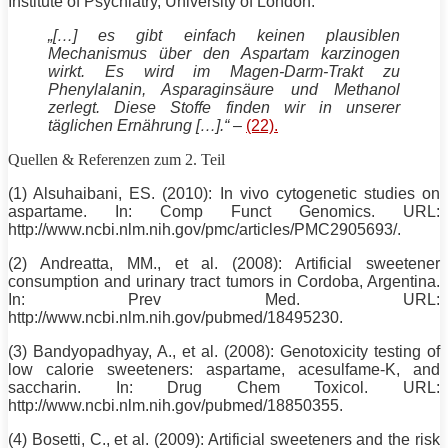
Institute of Psychiatry, University of London:
„[…] es gibt einfach keinen plausiblen
Mechanismus über den Aspartam karzinogen
wirkt. Es wird im Magen-Darm-Trakt zu
Phenylalanin, Asparaginsäure und Methanol
zerlegt. Diese Stoffe finden wir in unserer
täglichen Ernährung […].“
–
(22).
Quellen & Referenzen zum 2. Teil
(1) Alsuhaibani, ES. (2010): In vivo cytogenetic studies on
aspartame. In: Comp Funct Genomics. URL:
http://www.ncbi.nlm.nih.gov/pmc/articles/PMC2905693/.
(2) Andreatta, MM., et al. (2008): Artificial sweetener
consumption and urinary tract tumors in Cordoba, Argentina.
In: Prev Med. URL:
http://www.ncbi.nlm.nih.gov/pubmed/18495230.
(3) Bandyopadhyay, A., et al. (2008): Genotoxicity testing of
low calorie sweeteners: aspartame, acesulfame-K, and
saccharin. In: Drug Chem Toxicol. URL:
http://www.ncbi.nlm.nih.gov/pubmed/18850355.
(4) Bosetti, C., et al. (2009): Artificial sweeteners and the risk