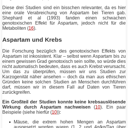
Diese drei Studien sind ein bisschen relevanter, da es hier
eine orale Verabreichung von Aspartam bei Tieren gab.
Shephard et al (1993) fanden einen schwachen
genotoxischen Effekt für Aspartam, jedoch nicht für die
Metaboliten (
16
).
Aspartam und Krebs
Die Forschung bezüglich des genotoxischen Effekts von
Aspartam ist inkosistent. Klar – selbst wenn Aspartam bis zu
einem gewissen Grad genotoxisch sein sollte, so würde dies
nicht automatisch bedeuten, dass es auch Krebst verursacht.
Um das zu überprüfen, müssen wir uns Studien zur
Karzogenität näher ansehen – doch da man aus ethischen
Gründen keine solchen Studien an Menschen durchführen
darf, müssen wir in diesem Fall auf Daten von Tieren
zurückgreifen.
Ein Großteil der Studien konnte keine krebsauslösende
Wirkung durch Aspartam nachweisen
(
10
). Ein paar
Beispiele (siehe hierfür (
10
)):
Mäuse, die extrem hohen Mengen an Aspartam
ausgesetzt worden waren (1, 2 und 4g/kg/Tag über