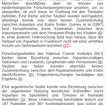
Menschen durchführen, aber wir können uns
epidemiologische Forschungsergebnisse ansehen, um zu
überprüfen, ob sich diese im Einklang mit den Tierdaten
befinden. Eine Reihe solcher Studien wurden durchgeführt,
allerdings konnte man darin keinen Zusammenhang
zwischen Aspartam und Krebs finden. Gurney et al (1997)
fand beispielsweise keine Korrelation zwischen dem
Aspartamverzehr und dem Hirntumor-Risiko bei Kindern (
6
).
In einer anderen Untersuchung fand man heraus, dass der
Verkauf von Aspartam in Frankreich nicht mit einer erhöhten
Anzahl von Gehirntumoren korreliert (
17
).
Forschungsarbeiten des National Cancer Institutes (NCI)
fanden keine Beziehung zwischen Aspartam-haltigen
Getränken und Leukämie, Lymphomen oder Hirntumoren (
9
).
Studien aus Italien konnten ebenfalls keinen
Zusammenhang zwischen dem Aspartamverzehr und Krebs
idenfizifizieren (
5
); Folgeuntersuchungen bestätigten das
Ergebnis (
4
).
Eine argentinische Studie konnte eine Beziehung zwischen
der allgemeinen Nutzung künstlicher Süßstoffen (nicht
Aspartam im Speziellen) und Tumoren im Harntrakt
feststellen (
2
); diese Untersuchung beinhaltete jedoch nur
197 Patienten und 397 Kontrollpersonen, was schon als