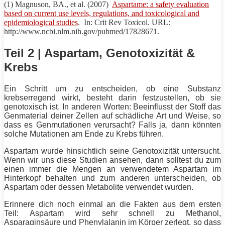
(1) Magnuson, BA., et al. (2007)
Aspartame: a safety evaluation
based on current use levels, regulations, and toxicological and
epidemiological studies
. In: Crit Rev Toxicol. URL:
http://www.ncbi.nlm.nih.gov/pubmed/17828671.
Teil 2 | Aspartam, Genotoxizität &
Krebs
Ein Schritt um zu entscheiden, ob eine Substanz
krebserregend wirkt, besteht darin festzustellen, ob sie
genotoxisch ist. In anderen Worten: Beeinflusst der Stoff das
Genmaterial deiner Zellen auf schädliche Art und Weise, so
dass es Genmutationen verursacht? Falls ja, dann könnten
solche Mutationen am Ende zu Krebs führen.
Aspartam wurde hinsichtlich seine Genotoxizität untersucht.
Wenn wir uns diese Studien ansehen, dann solltest du zum
einen immer die Mengen an verwendetem Aspartam im
Hinterkopf behalten und zum anderen unterscheiden, ob
Aspartam oder dessen Metabolite verwendet wurden.
Erinnere dich noch einmal an die Fakten aus dem ersten
Teil: Aspartam wird sehr schnell zu Methanol,
Asparaginsäure und Phenylalanin im Körper zerlegt, so dass