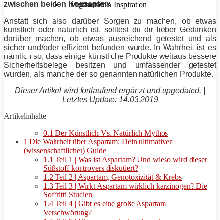
zwischen beiden Konzepten.
Motivation & Inspiration
Vegetarisch
Anstatt sich also darüber Sorgen zu machen, ob etwas
künstlich oder natürlich ist, solltest du dir lieber Gedanken
darüber machen, ob etwas ausreichend getestet und als
sicher und/oder effizient befunden wurde. In Wahrheit ist es
nämlich so, dass einige künstliche Produkte weitaus bessere
Sicherheitsbelege besitzen und umfassender getestet
wurden, als manche der so genannten natürlichen Produkte.
Dieser Artikel wird fortlaufend ergänzt und upgedated. |
Letztes Update: 14.03.2019
Artikelinhalte
0.1
Der Künstlich Vs. Natürlich Mythos
1
Die Wahrheit über Aspartam: Dein ultimativer
(wissenschaftlicher) Guide
1.1
Teil 1 | Was ist Aspartam? Und wieso wird dieser
Süßstoff kontrovers diskutiert?
1.2
Teil 2 | Aspartam, Genotoxizität & Krebs
1.3
Teil 3 | Wirkt Aspartam wirklich karzinogen? Die
Soffritti Studien
1.4
Teil 4 | Gibt es eine große Aspartam
Verschwörung?