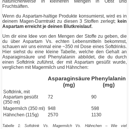
natürlicherweise
in kleineren Mengen in Obst und
Fruchtsäften.
Wenn du Aspartam-haltige Produkte konsumierst, wird es in
deinem Magen-Darmtrakt zu diesen 3 Stoffen zerlegt;
kein
Aspartam erreicht je deinen Blutkreislauf.
Um dir eine Idee von den Mengen der Stoffe zu geben, die
du über Aspartam Vs. echten Lebensmitteln bekommst,
schauen wir uns einmal eine ~350 ml Dose eines Softdrinks.
Hier siehst du eine kleine Tabelle, welche den Gehalt an
Asparaginsäure und Phenylalanin abbildet, die du durch
einen Softdrink zuführst, der mit Aspartam gesüßt wurde,
verglichen mit Magermilch und Hähnchen:
Asparaginsäure
Phenylalanin
(mg)
(mg)
Softdrink, mit
Aspartam gesüßt
72
90
(350 ml)
Magermilch (350 ml)
948
598
Hähnchen (115g)
2570
1130
Tabelle 1: Softdrink Vs. Magermilch Vs. Hähnchen – Wie viel