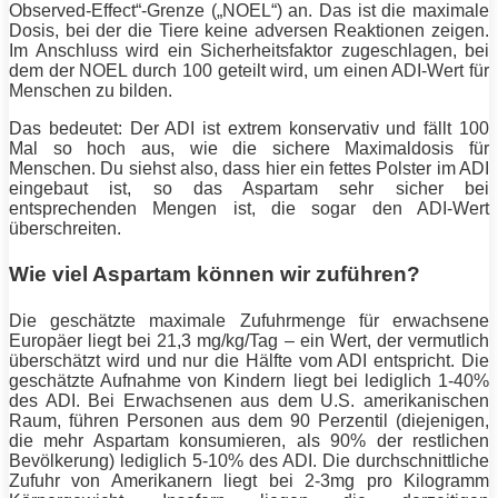
Observed-Effect“-Grenze („NOEL“) an. Das ist die maximale
Dosis, bei der die Tiere keine adversen Reaktionen zeigen.
Im Anschluss wird ein Sicherheitsfaktor zugeschlagen, bei
dem der NOEL durch 100 geteilt wird, um einen ADI-Wert für
Menschen zu bilden.
Das bedeutet: Der ADI ist extrem konservativ und fällt 100
Mal so hoch aus, wie die sichere Maximaldosis für
Menschen. Du siehst also, dass hier ein fettes Polster im ADI
eingebaut ist, so das Aspartam sehr sicher bei
entsprechenden Mengen ist, die sogar den ADI-Wert
überschreiten.
Wie viel Aspartam können wir zuführen?
Die geschätzte maximale Zufuhrmenge für erwachsene
Europäer liegt bei 21,3 mg/kg/Tag – ein Wert, der vermutlich
überschätzt wird und nur die Hälfte vom ADI entspricht. Die
geschätzte Aufnahme von Kindern liegt bei lediglich 1-40%
des ADI. Bei Erwachsenen aus dem U.S. amerikanischen
Raum, führen Personen aus dem 90 Perzentil (diejenigen,
die mehr Aspartam konsumieren, als 90% der restlichen
Bevölkerung) lediglich 5-10% des ADI. Die durchschnittliche
Zufuhr von Amerikanern liegt bei 2-3mg pro Kilogramm