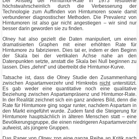
Der Anstieg der Hirntumor-Rate in 1973 resultierte
höchstwahrscheinlich durch die Verbesserung der
Technologie zum Auffinden von Hirntumoren sowie damit
verbundener diagnostischer Methoden. Die Prevalenz von
Hirntumoren ist also gar nicht angestiegen – wir sind nur
besser darin geworden sie zu finden.
Olney hat also gezielt die Daten manipuliert, um einen
dramatisierten Graphen mit einer erhöhten Rate für
Hirntumore zu fabrizieren. Dies tat er, indem er den Beginn
der Skala bei der vertikalen Achse nahe an den
Datenpunkten setzte, anstatt die Skala bei Null beginnen zu
lassen. Dies „dehnt“ und übertreibt die Hirntumor-Kurve.
Tatsache ist, dass die Olney Studie den Zusammenhang
zwischen Aspartamverzehr und Hirnkrebs
nicht
unterstützt.
Es gab weder eine quantitative noch eine qualitative
Beziehung zwischen Aspartampräsenz und Hirntumor-Rate.
In der Realität zeichnet sich ein ganz anderes Bild, denn die
Rate für Hirntumore ging sogar runter, nachdem Aspartam in
den Markt eingeführt wurde. Zudem fand die Steigerung für
Hirntumore hauptsächlich in älteren Menschen statt – eine
Bevölkerungsgruppe, die einen niedrigeren Aspartamverzehr
aufweist, als jüngere Gruppen.
Das Paper von Olney zog eine ganze Reihe an Kritik nach