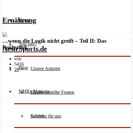
Ernährung
Home
…wenn die Logik nicht greift – Teil II: Das
Neu hier?
Frühstück
von
5416
Blog
Unsere Autoren
28
MHRx Magazin
Häufig gestellte Fragen
Schreibe für uns
Guides