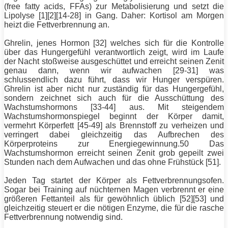
(free fatty acids, FFAs) zur Metabolisierung und setzt die
Lipolyse [1][2][14-28] in Gang. Daher: Kortisol am Morgen
heizt die Fettverbrennung an.
Ghrelin, jenes Hormon [32] welches sich für die Kontrolle
über das Hungergefühl verantwortlich zeigt, wird im Laufe
der Nacht stoßweise ausgeschüttet und erreicht seinen Zenit
genau dann, wenn wir aufwachen [29-31] was
schlussendlich dazu führt, dass wir
Hunger
verspüren.
Ghrelin ist aber nicht nur zuständig für das Hungergefühl,
sondern zeichnet sich auch für die Ausschüttung des
Wachstumshormons [33-44] aus. Mit steigendem
Wachstumshormonspiegel beginnt der Körper damit,
vermehrt
Körperfett
[45-49] als Brennstoff zu verheizen und
verringert dabei gleichzeitig das Aufbrechen des
Körperproteins zur Energiegewinnung.50 Das
Wachstumshormon erreicht seinen Zenit grob gepeilt zwei
Stunden nach dem Aufwachen und das ohne Frühstück [51].
Jeden Tag startet der Körper als Fettverbrennungsofen.
Sogar bei
Training
auf nüchternen Magen verbrennt er eine
größeren Fettanteil als für gewöhnlich üblich [52][53] und
gleichzeitig steuert er die nötigen Enzyme, die für die rasche
Fettverbrennung notwendig sind.