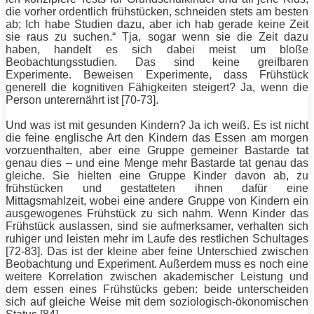
die vorher ordentlich frühstücken, schneiden stets am besten
ab; Ich habe Studien dazu, aber ich hab gerade keine Zeit
sie raus zu suchen.“ Tja, sogar wenn sie die Zeit dazu
haben, handelt es sich dabei meist um bloße
Beobachtungsstudien. Das sind keine greifbaren
Experimente. Beweisen Experimente, dass Frühstück
generell die kognitiven Fähigkeiten steigert? Ja, wenn die
Person unterernährt ist [70-73].
Und was ist mit gesunden Kindern? Ja ich weiß. Es ist nicht
die feine englische Art den Kindern das Essen am morgen
vorzuenthalten, aber eine Gruppe gemeiner Bastarde tat
genau dies – und eine Menge mehr Bastarde tat genau das
gleiche. Sie hielten eine Gruppe Kinder davon ab, zu
frühstücken und gestatteten ihnen dafür eine
Mittagsmahlzeit, wobei eine andere Gruppe von Kindern ein
ausgewogenes Frühstück zu sich nahm. Wenn Kinder das
Frühstück auslassen, sind sie aufmerksamer, verhalten sich
ruhiger und leisten mehr im Laufe des restlichen Schultages
[72-83]. Das ist der kleine aber feine Unterschied zwischen
Beobachtung und Experiment. Außerdem muss es noch eine
weitere Korrelation zwischen akademischer Leistung und
dem essen eines Frühstücks geben: beide unterscheiden
sich auf gleiche Weise mit dem soziologisch-ökonomischen