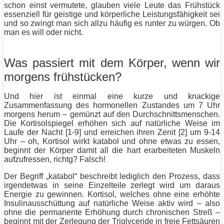
schon einst vermutete, glauben viele Leute das Frühstück
essenziell für geistige und körperliche Leistungsfähigkeit sei
und so zwingt man sich allzu häufig es runter zu würgen. Ob
man es will oder nicht.
Was passiert mit dem Körper, wenn wir
morgens frühstücken?
Und hier ist einmal eine kurze und knackige
Zusammenfassung des hormonellen Zustandes um 7 Uhr
morgens herum – gemünzt auf den Durchschnittsmenschen.
Die Kortisolspiegel erhöhen sich auf natürliche Weise im
Laufe der Nacht [1-9] und erreichen ihren Zenit [2] um 9-14
Uhr – oh, Kortisol wirkt katabol und ohne etwas zu essen,
beginnt der Körper damit all die hart erarbeiteten
Muskeln
aufzufressen, richtg? Falsch!
Der Begriff „katabol“ beschreibt lediglich den Prozess, dass
irgendetwas in seine Einzelteile zerlegt wird um daraus
Energie
zu gewinnen. Kortisol, welches ohne eine erhöhte
Insulinausschüttung auf natürliche Weise aktiv wird – also
ohne die permanente Erhöhung durch chronischen Streß –
beginnt mit der Zerlegung der Triglyceride in freie Fettsäuren