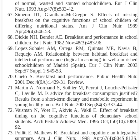
of normal, wasted and stunted schoolchildren. Eur J Clin
Nutr. 1993 Aug;47(8):533-42.
Simeon DT, Grantham-McGregor S. Effects of missing
breakfast on the cognitive functions of school children of
differing nutritional status. Am J Clin Nutr. 1989
Apr;49(4):646-53.
Dickie NH, Bender AE. Breakfast and performance in school
children. Br J Nutr. 1982 Nov;48(3):483-96.
Lopez-Sobaler AM, Ortega RM, Quintas ME, Navia B,
Requejo AM. Relationship between habitual breakfast and
intellectual performance (logical reasoning) in well-nourished
schoolchildren of Madrid (Spain). Eur J Clin Nutr. 2003
Sep;57 Suppl 1:S49-53.
Cueto S. Breakfast and performance. Public Health Nutr.
2001 Dec;4(6A):1429-31. Review.
Martin A, Normand S, Sothier M, Peyrat J, Louche-Pelissier
C, Laville M. Is advice for breakfast consumption justified?
Results from a short-term dietary and metabolic experiment in
young healthy men. Br J Nutr. 2000 Sep;84(3):337-44.
Vaisman N, Voet H, Akivis A, Vakil E. Effect of breakfast
timing on the cognitive functions of elementary school
students. Arch Pediatr Adolesc Med. 1996 Oct;150(10):1089-
92.
Pollitt E, Mathews R. Breakfast and cognition: an integrative
summary. Am J Clin Nutr. 1998 Apr;67(4):804S-813S.