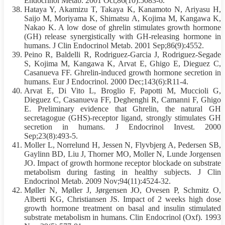
Endocrinol Metab. 2001 Oct;86(10):5083-6.
Hataya Y, Akamizu T, Takaya K, Kanamoto N, Ariyasu H,
Saijo M, Moriyama K, Shimatsu A, Kojima M, Kangawa K,
Nakao K. A low dose of ghrelin stimulates growth hormone
(GH) release synergistically with GH-releasing hormone in
humans. J Clin Endocrinol Metab. 2001 Sep;86(9):4552.
Peino R, Baldelli R, Rodriguez-Garcia J, Rodriguez-Segade
S, Kojima M, Kangawa K, Arvat E, Ghigo E, Dieguez C,
Casanueva FF. Ghrelin-induced growth hormone secretion in
humans. Eur J Endocrinol. 2000 Dec;143(6):R11-4.
Arvat E, Di Vito L, Broglio F, Papotti M, Muccioli G,
Dieguez C, Casanueva FF, Deghenghi R, Camanni F, Ghigo
E. Preliminary evidence that Ghrelin, the natural GH
secretagogue (GHS)-receptor ligand, strongly stimulates GH
secretion in humans. J Endocrinol Invest. 2000
Sep;23(8):493-5.
Moller L, Norrelund H, Jessen N, Flyvbjerg A, Pedersen SB,
Gaylinn BD, Liu J, Thorner MO, Moller N, Lunde Jorgensen
JO. Impact of growth hormone receptor blockade on substrate
metabolism during
fasting
in healthy subjects. J Clin
Endocrinol Metab. 2009 Nov;94(11):4524-32.
Møller N, Møller J, Jørgensen JO, Ovesen P, Schmitz O,
Alberti KG, Christiansen JS. Impact of 2 weeks high dose
growth hormone treatment on basal and insulin stimulated
substrate metabolism in humans. Clin Endocrinol (Oxf). 1993