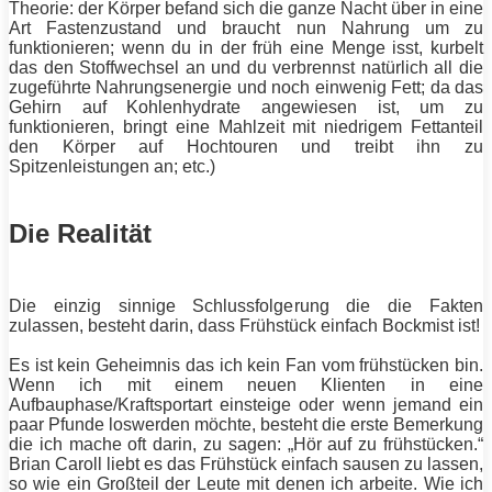
Theorie: der Körper befand sich die ganze Nacht über in eine
Art Fastenzustand und braucht nun Nahrung um zu
funktionieren; wenn du in der früh eine Menge isst, kurbelt
das den
Stoffwechsel
an und du verbrennst natürlich all die
zugeführte Nahrungsenergie und noch einwenig
Fett
; da das
Gehirn auf Kohlenhydrate angewiesen ist, um zu
funktionieren, bringt eine Mahlzeit mit niedrigem Fettanteil
den Körper auf Hochtouren und treibt ihn zu
Spitzenleistungen an; etc.)
Die Realität
Die einzig sinnige Schlussfolgerung die die Fakten
zulassen, besteht darin, dass Frühstück einfach Bockmist ist!
Es ist kein Geheimnis das ich kein Fan vom frühstücken bin.
Wenn ich mit einem neuen Klienten in eine
Aufbauphase/Kraftsportart einsteige oder wenn jemand ein
paar Pfunde loswerden möchte, besteht die erste Bemerkung
die ich mache oft darin, zu sagen: „Hör auf zu frühstücken.“
Brian Caroll liebt es das Frühstück einfach sausen zu lassen,
so wie ein Großteil der Leute mit denen ich arbeite. Wie ich