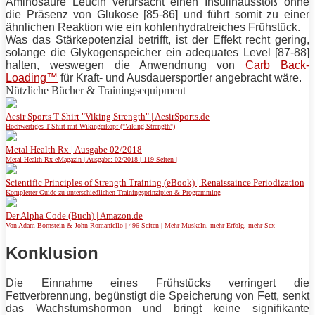
Aminosäure Leucin verursacht einen Insulinausstoß ohne
die Präsenz von Glukose [85-86] und führt somit zu einer
ähnlichen Reaktion wie ein kohlenhydratreiches Frühstück.
Was das Stärkepotenzial betrifft, ist der Effekt recht gering,
solange die Glykogenspeicher ein adequates Level [87-88]
halten, weswegen die Anwendnung von
Carb Back-
Loading™
für Kraft- und Ausdauersportler angebracht wäre.
Nützliche Bücher & Trainingsequipment
Aesir Sports T-Shirt "Viking Strength" | AesirSports.de
Hochwertiges T-Shirt mit Wikingerkopf ("Viking Strength")
Metal Health Rx | Ausgabe 02/2018
Metal Health Rx eMagazin | Ausgabe: 02/2018 | 119 Seiten |
Scientific Principles of Strength Training (eBook) | Renaissaince Periodization
Kompletter Guide zu unterschiedlichen Trainingsprinzipien & Programming
Der Alpha Code (Buch) | Amazon.de
Von Adam Bornstein & John Romaniello | 496 Seiten | Mehr Muskeln, mehr Erfolg, mehr Sex
Konklusion
Die Einnahme eines Frühstücks verringert die
Fettverbrennung, begünstigt die Speicherung von
Fett
, senkt
das Wachstumshormon und bringt keine signifikante