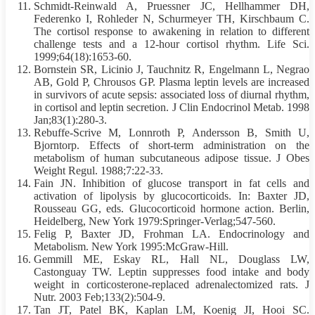
Schmidt-Reinwald A, Pruessner JC, Hellhammer DH,
Federenko I, Rohleder N, Schurmeyer TH, Kirschbaum C.
The cortisol response to awakening in relation to different
challenge tests and a 12-hour cortisol rhythm. Life Sci.
1999;64(18):1653-60.
Bornstein
SR, Licinio J, Tauchnitz R, Engelmann L, Negrao
AB, Gold P, Chrousos GP. Plasma leptin levels are increased
in survivors of acute sepsis: associated loss of diurnal rhythm,
in cortisol and leptin secretion. J Clin Endocrinol Metab. 1998
Jan;83(1):280-3.
Rebuffe-Scrive M, Lonnroth P, Andersson B, Smith U,
Bjorntorp. Effects of short-term administration on the
metabolism of human subcutaneous adipose tissue. J Obes
Weight Regul. 1988;7:22-33.
Fain JN. Inhibition of glucose transport in fat cells and
activation of lipolysis by glucocorticoids. In: Baxter JD,
Rousseau GG, eds. Glucocorticoid hormone action. Berlin,
Heidelberg, New York 1979:Springer-Verlag;547-560.
Felig P, Baxter JD, Frohman LA. Endocrinology and
Metabolism. New York 1995:McGraw-Hill.
Gemmill ME, Eskay RL, Hall NL, Douglass LW,
Castonguay TW. Leptin suppresses food intake and body
weight in corticosterone-replaced adrenalectomized rats. J
Nutr. 2003 Feb;133(2):504-9.
Tan JT, Patel BK, Kaplan LM, Koenig JI, Hooi SC.