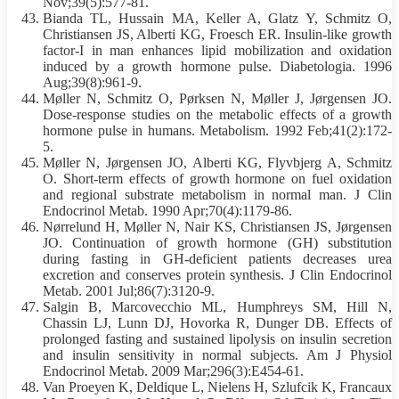
Nov;39(5):577-81.
Bianda TL, Hussain MA, Keller A, Glatz Y, Schmitz O,
Christiansen JS, Alberti KG, Froesch ER. Insulin-like growth
factor-I in man enhances lipid mobilization and oxidation
induced by a growth hormone pulse. Diabetologia. 1996
Aug;39(8):961-9.
Møller N, Schmitz O, Pørksen N, Møller J, Jørgensen JO.
Dose-response studies on the metabolic effects of a growth
hormone pulse in humans. Metabolism. 1992 Feb;41(2):172-
5.
Møller N, Jørgensen JO, Alberti KG, Flyvbjerg A, Schmitz
O. Short-term effects of growth hormone on fuel oxidation
and regional substrate metabolism in normal man. J Clin
Endocrinol Metab. 1990 Apr;70(4):1179-86.
Nørrelund H, Møller N, Nair KS, Christiansen JS, Jørgensen
JO. Continuation of growth hormone (GH) substitution
during
fasting
in GH-deficient patients decreases urea
excretion and conserves
protein
synthesis. J Clin Endocrinol
Metab. 2001 Jul;86(7):3120-9.
Salgin B, Marcovecchio ML, Humphreys SM, Hill N,
Chassin LJ, Lunn DJ, Hovorka R, Dunger DB. Effects of
prolonged
fasting
and sustained lipolysis on insulin secretion
and insulin sensitivity in normal subjects. Am J Physiol
Endocrinol Metab. 2009 Mar;296(3):E454-61.
Van Proeyen K, Deldique L, Nielens H, Szlufcik K, Francaux