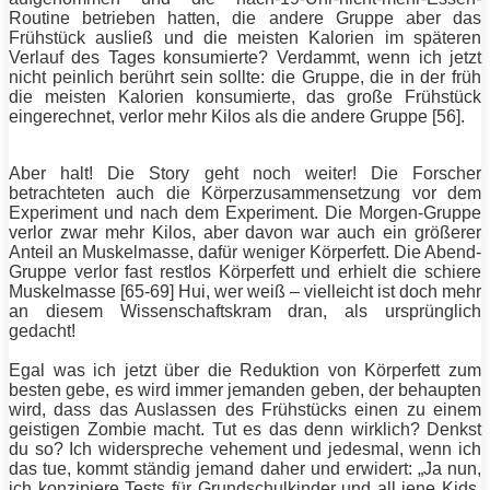
Routine betrieben hatten, die andere Gruppe aber das
Frühstück ausließ und die meisten Kalorien im späteren
Verlauf des Tages konsumierte? Verdammt, wenn ich jetzt
nicht peinlich berührt sein sollte: die Gruppe, die in der früh
die meisten Kalorien konsumierte, das große Frühstück
eingerechnet, verlor mehr Kilos als die andere Gruppe [56].
Aber halt! Die Story geht noch weiter! Die Forscher
betrachteten auch die Körperzusammensetzung vor dem
Experiment und nach dem Experiment. Die Morgen-Gruppe
verlor zwar mehr Kilos, aber davon war auch ein größerer
Anteil an
Muskelmasse
, dafür weniger
Körperfett
. Die Abend-
Gruppe verlor fast restlos
Körperfett
und erhielt die schiere
Muskelmasse
[65-69] Hui, wer weiß – vielleicht ist doch mehr
an diesem Wissenschaftskram dran, als ursprünglich
gedacht!
Egal was ich jetzt über die Reduktion von
Körperfett
zum
besten gebe, es wird immer jemanden geben, der behaupten
wird, dass das Auslassen des Frühstücks einen zu einem
geistigen Zombie macht. Tut es das denn wirklich? Denkst
du so? Ich widerspreche vehement und jedesmal, wenn ich
das tue, kommt ständig jemand daher und erwidert: „Ja nun,
ich konzipiere Tests für Grundschulkinder und all jene Kids,