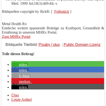
Med. 1999 Jul;18(3):469-84, v.
Bildquellen copyright by flickR: [
Frühstück
]
Metal Health Rx
Entdecke weitere spannende Beiträge zu
Kraftsport
, Gesundheit &
Ernährung in unserem
MHRx
Portal.
Zum MHRx Portal
Bildquelle Titelbild:
Pixaby / stux
;
Public Domain Lizenz
Teile diesen Beitrag!
teilen
teilen
E-Mail
merken
teilen
Über
Letzte Artikel