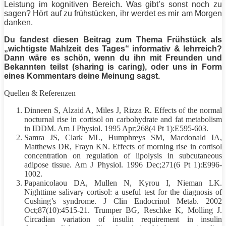
Leistung im kognitiven Bereich. Was gibt’s sonst noch zu
sagen? Hört auf zu frühstücken, ihr werdet es mir am Morgen
danken.
Du fandest diesen Beitrag zum Thema Frühstück als
„wichtigste Mahlzeit des Tages“ informativ & lehrreich?
Dann wäre es schön, wenn du ihn mit Freunden und
Bekannten teilst (sharing is caring), oder uns in Form
eines Kommentars deine Meinung sagst.
Quellen & Referenzen
Dinneen S, Alzaid A, Miles J, Rizza R. Effects of the normal
nocturnal rise in cortisol on carbohydrate and fat metabolism
in IDDM. Am J Physiol. 1995 Apr;268(4 Pt 1):E595-603.
Samra JS, Clark ML, Humphreys SM, Macdonald IA,
Matthews DR, Frayn KN. Effects of morning rise in cortisol
concentration on regulation of lipolysis in subcutaneous
adipose tissue. Am J Physiol. 1996 Dec;271(6 Pt 1):E996-
1002.
Papanicolaou DA, Mullen N, Kyrou I, Nieman LK.
Nighttime salivary cortisol: a useful test for the diagnosis of
Cushing’s syndrome. J Clin Endocrinol Metab. 2002
Oct;87(10):4515-21. Trumper BG, Reschke K, Molling J.
Circadian variation of insulin requirement in insulin