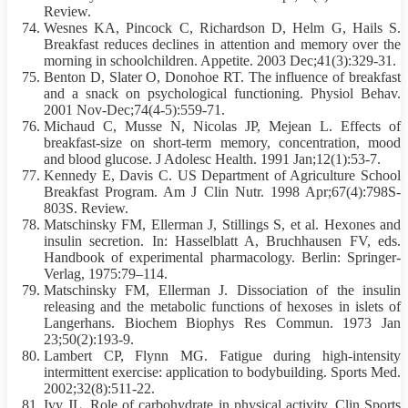
Review.
Wesnes KA, Pincock C, Richardson D, Helm G, Hails S.
Breakfast reduces declines in attention and memory over the
morning in schoolchildren. Appetite. 2003 Dec;41(3):329-31.
Benton D, Slater O, Donohoe RT. The influence of breakfast
and a snack on psychological functioning. Physiol Behav.
2001 Nov-Dec;74(4-5):559-71.
Michaud C, Musse N, Nicolas JP, Mejean L. Effects of
breakfast-size on short-term memory, concentration, mood
and blood glucose. J Adolesc Health. 1991 Jan;12(1):53-7.
Kennedy E, Davis C. US Department of Agriculture School
Breakfast Program. Am J Clin Nutr. 1998 Apr;67(4):798S-
803S. Review.
Matschinsky FM, Ellerman J, Stillings S, et al. Hexones and
insulin secretion. In: Hasselblatt A, Bruchhausen FV, eds.
Handbook of experimental pharmacology. Berlin: Springer-
Verlag, 1975:79–114.
Matschinsky FM, Ellerman J. Dissociation of the insulin
releasing and the metabolic functions of hexoses in islets of
Langerhans. Biochem Biophys Res Commun. 1973 Jan
23;50(2):193-9.
Lambert CP, Flynn MG. Fatigue during high-intensity
intermittent
exercise: application to bodybuilding. Sports Med.
2002;32(8):511-22.
Ivy JL. Role of carbohydrate in physical activity. Clin Sports