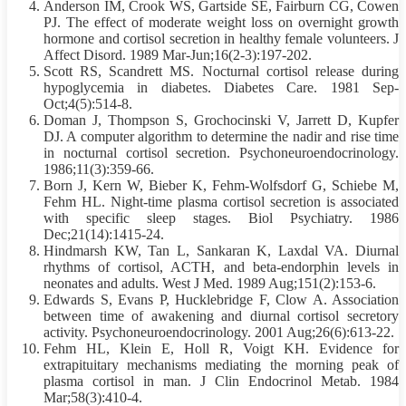
Anderson IM, Crook WS, Gartside SE, Fairburn CG, Cowen
PJ. The effect of moderate weight loss on overnight growth
hormone and cortisol secretion in healthy female volunteers. J
Affect Disord. 1989 Mar-Jun;16(2-3):197-202.
Scott RS, Scandrett MS. Nocturnal cortisol release during
hypoglycemia in diabetes. Diabetes Care. 1981 Sep-
Oct;4(5):514-8.
Doman J, Thompson S, Grochocinski V, Jarrett D, Kupfer
DJ. A computer algorithm to determine the nadir and rise time
in nocturnal cortisol secretion. Psychoneuroendocrinology.
1986;11(3):359-66.
Born J, Kern W, Bieber K, Fehm-Wolfsdorf G, Schiebe M,
Fehm HL. Night-time plasma cortisol secretion is associated
with specific sleep stages. Biol Psychiatry. 1986
Dec;21(14):1415-24.
Hindmarsh KW, Tan L, Sankaran K, Laxdal VA. Diurnal
rhythms of cortisol, ACTH, and beta-endorphin levels in
neonates and adults. West J Med. 1989 Aug;151(2):153-6.
Edwards S, Evans P, Hucklebridge F, Clow A. Association
between time of awakening and diurnal cortisol secretory
activity. Psychoneuroendocrinology. 2001 Aug;26(6):613-22.
Fehm HL, Klein E, Holl R, Voigt KH. Evidence for
extrapituitary mechanisms mediating the morning peak of
plasma cortisol in man. J Clin Endocrinol Metab. 1984
Mar;58(3):410-4.