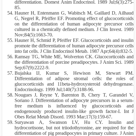
differentiation. Domest Anim Endocrinol. 1989 Jul;6(3):275-
85.
Hauner H, Entenmann G, Wabitsch M, Gaillard D, Ailhaud
G, Negrel R, Pfeiffer EF. Promoting effect of glucocorticoids
on the differentiation of human adipocyte precursor cells
cultured in a chemically defined medium. J Clin Invest. 1989
Nov;84(5):1663-70.
Hauner H, Schmid P, Pfeiffer EF. Glucocorticoids and insulin
promote the differentiation of human adipocyte precursor cells
into fat cells. J Clin Endocrinol Metab. 1987 Apr;64(4):832-5.
Ramsay TG, White ME, Wolverton CK. Glucocorticoids and
the differentiation of porcine preadipocytes. J Anim Sci. 1989
Sep;67(9):2222-9.
Bujalska IJ, Kumar S, Hewison M, Stewart PM.
Differentiation of adipose stromal cells: the roles of
glucocorticoids and 11beta-hydroxysteroid dehydrogenase.
Endocrinology. 1999 Jul;140(7):3188-96.
Nougues J, Reyne Y, Barenton B, Chery T, Garandel V,
Soriano J. Differentiation of adipocyte precursors in a serum-
free medium is influenced by glucocorticoids and
endogenously produced insulin-like growth factor-I. Int J
Obes Relat Metab Disord. 1993 Mar;17(3):159-67.
Suryawan A, Swanson LV, Hu CY. Insulin and
hydrocortisone, but not triiodothyronine, are required for the
differentiation of pig preadipocytes in primary culture. J Anim