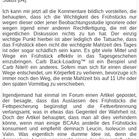
Status [84].
Ich kann mir jetzt all die Kommentare bildlich vorstellen, die
behaupten, dass ich die Wichtigkeit des Frühstücks nur
wegen dieser oder jener Beobachtungsstudie ignoriere oder
wegen irgend einer anderen Rechtfertigung, die mit der
eigentlichen Diskussion nichts zu tun hat. Der einzig
wichtige Punkt hierbei ist aber lediglich die Tatsache, dass
das Frühstück eben nicht die wichtigste Mahlzeit des Tages
ist oder sogar schädlich sein kann. Es gibt viele Mittel und
Wege ein Frühstück effektiv in das Tagesgeschehen
einzubringen. Carb Back-Loading™ ist ein Beispiel und
Carb Nite® ein anderes. Sofern man sich für einen dieser
Wege entscheidet, um
Körperfett
zu verlieren, bevorzuge ich
immer noch den Weg, die erste Mahlzeit bis auf 11 Uhr oder
den späten Vormittag zu verschieben.
Irgendjemand hat einmal im Forum einen Artikel gepostet,
der besagte, dass das Auslassen des Frühstücks die
Fettspeicherung begünstigt und die Fettverbrennung
verlangsamt, was in etwas das Gegenteil der Wahrheit ist.
Doch der Artikel behauptet, dass man all dies verhindern
könne, wenn man einige BCAAs anstelle des Frühstücks
konsumiert und empfiehlt demnach Leucin, Isoleucin und
Valin. Was eigentlich eine dumme Idee ist, denn die