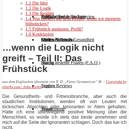
1.1
Die Idee
1.2
Die Logik
1.3
Die Realität
Stoffwechsel & Biologie
Salate
Personal Trainer im Interview
Early Access
1.4
Was passiert mit dem Körper, wenn wir morgens
frühstücken?
1.5
Frühstück auslassen. Profit?
1.6
Konklusion
Frauen Fitness & Gesundheit
Shakes & Drinks
Gym im Interview
MHRx Archiv
…wenn die Logik nicht
greift – Teil II: Das
Häufig gestellte Fragen (F.A.Q.)
Snacks
Frühstück
aus dem Englischen übersetzt von N. D. „Furor Germanicus“ M. –
Copyright by
Studien Reviews
Suppen
elitefts.com / John Kiefer
Die Gesundheits- und Fitnessbranche, aber auch die
staatlichen Institutionen, werden oft von Leuten mit
tückischen Absichten oder Ignoranten in Atem gehalten.
Supplemente
Vegan
Hätte ich eine überwiegend positive Meinung über die
Menschheit, so würde ich stets das beste annehmen und
mich auf die Seite der Ignoranten schlagen. Doch das tue ich
nicht.