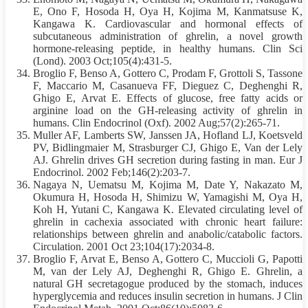
E, Ono F, Hosoda H, Oya H, Kojima M, Kanmatsuse K,
Kangawa K. Cardiovascular and hormonal effects of
subcutaneous administration of ghrelin, a novel growth
hormone-releasing peptide, in healthy humans. Clin Sci
(Lond). 2003 Oct;105(4):431-5.
Broglio F, Benso A, Gottero C, Prodam F, Grottoli S, Tassone
F, Maccario M, Casanueva FF, Dieguez C, Deghenghi R,
Ghigo E, Arvat E. Effects of glucose, free fatty acids or
arginine load on the GH-releasing activity of ghrelin in
humans. Clin Endocrinol (Oxf). 2002 Aug;57(2):265-71.
Muller AF, Lamberts SW, Janssen JA, Hofland LJ, Koetsveld
PV, Bidlingmaier M, Strasburger CJ, Ghigo E, Van der Lely
AJ. Ghrelin drives GH secretion during
fasting
in man. Eur J
Endocrinol. 2002 Feb;146(2):203-7.
Nagaya N, Uematsu M, Kojima M, Date Y, Nakazato M,
Okumura H, Hosoda H, Shimizu W, Yamagishi M, Oya H,
Koh H, Yutani C, Kangawa K. Elevated circulating level of
ghrelin in cachexia associated with chronic heart failure:
relationships between ghrelin and anabolic/catabolic factors.
Circulation. 2001 Oct 23;104(17):2034-8.
Broglio F, Arvat E, Benso A, Gottero C, Muccioli G, Papotti
M, van der Lely AJ, Deghenghi R, Ghigo E. Ghrelin, a
natural GH secretagogue produced by the stomach, induces
hyperglycemia and reduces insulin secretion in humans. J Clin