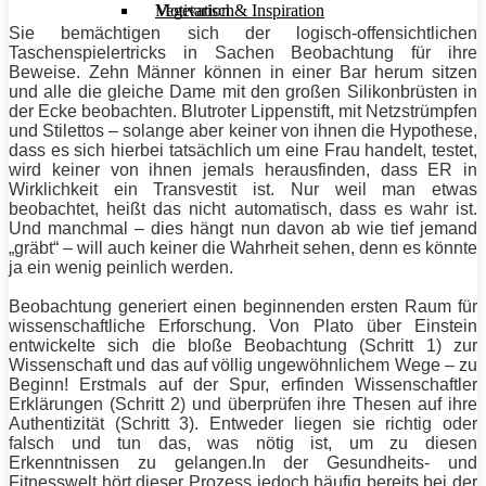
Motivation & Inspiration
Vegetarisch
Sie bemächtigen sich der logisch-offensichtlichen
Taschenspielertricks in Sachen Beobachtung für ihre
Beweise. Zehn Männer können in einer Bar herum sitzen
und alle die gleiche Dame mit den großen Silikonbrüsten in
der Ecke beobachten. Blutroter Lippenstift, mit Netzstrümpfen
und Stilettos – solange aber keiner von ihnen die Hypothese,
dass es sich hierbei tatsächlich um eine Frau handelt, testet,
wird keiner von ihnen jemals herausfinden, dass ER in
Wirklichkeit ein Transvestit ist. Nur weil man etwas
beobachtet, heißt das nicht automatisch, dass es wahr ist.
Und manchmal – dies hängt nun davon ab wie tief jemand
„gräbt“ – will auch keiner die Wahrheit sehen, denn es könnte
ja ein wenig peinlich werden.
Beobachtung generiert einen beginnenden ersten Raum für
wissenschaftliche Erforschung. Von Plato über Einstein
entwickelte sich die bloße Beobachtung (Schritt 1) zur
Wissenschaft und das auf völlig ungewöhnlichem Wege – zu
Beginn! Erstmals auf der Spur, erfinden Wissenschaftler
Erklärungen (Schritt 2) und überprüfen ihre Thesen auf ihre
Authentizität (Schritt 3). Entweder liegen sie richtig oder
falsch und tun das, was nötig ist, um zu diesen
Erkenntnissen zu gelangen.In der Gesundheits- und
Fitnesswelt hört dieser Prozess jedoch häufig bereits bei der