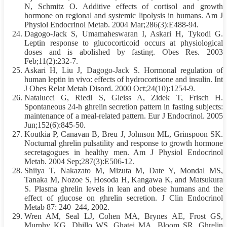
N, Schmitz O. Additive effects of cortisol and growth
hormone on regional and systemic lipolysis in humans. Am J
Physiol Endocrinol Metab. 2004 Mar;286(3):E488-94.
Dagogo-Jack S, Umamaheswaran I, Askari H, Tykodi G.
Leptin response to glucocorticoid occurs at physiological
doses and is abolished by
fasting
. Obes Res. 2003
Feb;11(2):232-7.
Askari H, Liu J, Dagogo-Jack S. Hormonal regulation of
human leptin in vivo: effects of hydrocortisone and insulin. Int
J Obes Relat Metab Disord. 2000 Oct;24(10):1254-9.
Natalucci G, Riedl S, Gleiss A, Zidek T, Frisch H.
Spontaneous 24-h ghrelin secretion pattern in
fasting
subjects:
maintenance of a meal-related pattern. Eur J Endocrinol. 2005
Jun;152(6):845-50.
Koutkia P, Canavan B, Breu J, Johnson ML, Grinspoon SK.
Nocturnal ghrelin pulsatility and response to growth hormone
secretagogues in healthy men. Am J Physiol Endocrinol
Metab. 2004 Sep;287(3):E506-12.
Shiiya T, Nakazato M, Mizuta M, Date Y, Mondal MS,
Tanaka M, Nozoe S, Hosoda H, Kangawa K, and Matsukura
S. Plasma ghrelin levels in lean and obese humans and the
effect of glucose on ghrelin secretion. J Clin Endocrinol
Metab 87: 240–244, 2002.
Wren AM, Seal LJ, Cohen MA, Brynes AE, Frost GS,
Murphy KG, Dhillo WS, Ghatei MA, Bloom SR. Ghrelin