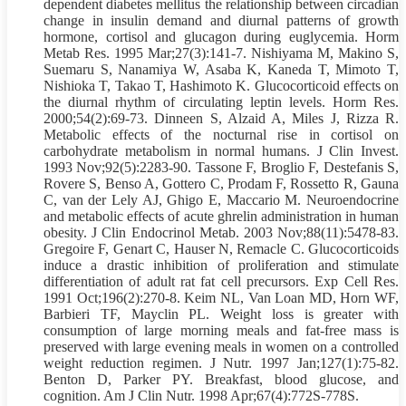
dependent diabetes mellitus the relationship between circadian
change in insulin demand and diurnal patterns of growth
hormone, cortisol and glucagon during euglycemia. Horm
Metab Res. 1995 Mar;27(3):141-7. Nishiyama M, Makino S,
Suemaru S, Nanamiya W, Asaba K, Kaneda T, Mimoto T,
Nishioka T, Takao T, Hashimoto K. Glucocorticoid effects on
the diurnal rhythm of circulating leptin levels. Horm Res.
2000;54(2):69-73. Dinneen S, Alzaid A, Miles J, Rizza R.
Metabolic effects of the nocturnal rise in cortisol on
carbohydrate metabolism in normal humans. J Clin Invest.
1993 Nov;92(5):2283-90. Tassone F, Broglio F, Destefanis S,
Rovere S, Benso A, Gottero C, Prodam F, Rossetto R, Gauna
C, van der Lely AJ, Ghigo E, Maccario M. Neuroendocrine
and metabolic effects of acute ghrelin administration in human
obesity. J Clin Endocrinol Metab. 2003 Nov;88(11):5478-83.
Gregoire F, Genart C, Hauser N, Remacle C. Glucocorticoids
induce a drastic inhibition of proliferation and stimulate
differentiation of adult rat fat cell precursors. Exp Cell Res.
1991 Oct;196(2):270-8. Keim NL, Van Loan MD, Horn WF,
Barbieri TF, Mayclin PL. Weight loss is greater with
consumption of large morning meals and fat-free mass is
preserved with large evening meals in
women
on a controlled
weight reduction regimen. J Nutr. 1997 Jan;127(1):75-82.
Benton D, Parker PY. Breakfast, blood glucose, and
cognition. Am J Clin Nutr. 1998 Apr;67(4):772S-778S.