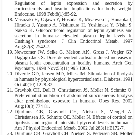
Regulation of leptin expression and secretion by
corticosteroids and insulin. Implications for body weight.
Endocrine. 1998 Feb;8(1):85-92.
Masuzaki H, Ogawa Y, Hosoda K, Miyawaki T, Hanaoka I,
Hiraoka J, Yasuno A, Nishimura H, Yoshimasa Y, Nishi S,
Nakao K. Glucocorticoid regulation of leptin synthesis and
secretion in humans: elevated plasma leptin levels in
Cushing’s syndrome. J Clin Endocrinol Metab. 1997
Aug;82(8):2542-7.
Newcomer JW, Selke G, Melson AK, Gross J, Vogler GP,
Dagogo-Jack S. Dose-dependent cortisol-induced increases in
plasma leptin concentration in healthy humans. Arch Gen
Psychiatry. 1998 Nov;55(11):995-1000.
Divertie GD, Jensen MD, Miles JM. Stimulation of lipolysis
in humans by physiological hypercortisolemia. Diabetes. 1991
Oct;40(10):1228-32.
Gravholt CH, Dall R, Christiansen JS, Moller N, Schmitz O.
Preferential stimulation of abdominal subcutaneous lipolysis
after prednisolone exposure in humans. Obes Res. 2002
Aug;10(8):774-81.
Djurhuus CB, Gravholt CH, Nielsen S, Mengel A,
Christiansen JS, Schmitz OE, Moller N. Effects of cortisol on
lipolysis and regional interstitial glycerol levels in humans.
Am J Physiol Endocrinol Metab. 2002 Jul;283(1):E172-7.
Djurhuus CB, Gravholt CH, Nielsen S, Pedersen SB, Moller