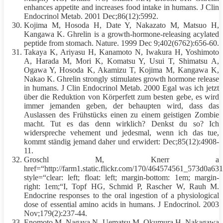
enhances appetite and increases food intake in humans. J Clin
Endocrinol Metab. 2001 Dec;86(12):5992.
Kojima M, Hosoda H, Date Y, Nakazato M, Matsuo H,
Kangawa K. Ghrelin is a growth-hormone-releasing acylated
peptide from stomach. Nature. 1999 Dec 9;402(6762):656-60.
Takaya K, Ariyasu H, Kanamoto N, Iwakura H, Yoshimoto
A, Harada M, Mori K, Komatsu Y, Usui T, Shimatsu A,
Ogawa Y, Hosoda K, Akamizu T, Kojima M, Kangawa K,
Nakao K. Ghrelin strongly stimulates growth hormone release
in humans. J Clin Endocrinol Metab. 2000 Egal was ich jetzt
über die Reduktion von
Körperfett
zum besten gebe, es wird
immer jemanden geben, der behaupten wird, dass das
Auslassen des Frühstücks einen zu einem geistigen Zombie
macht. Tut es das denn wirklich? Denkst du so? Ich
widerspreche vehement und jedesmal, wenn ich das tue,
kommt ständig jemand daher und erwidert: Dec;85(12):4908-
11.
Groschl M, Knerr a
href=“http://farm1.static.flickr.com/170/464574561_573d0a63
style=“clear: left; float: left; margin-bottom: 1em; margin-
right: 1em;“I, Topf HG, Schmid P, Rascher W, Rauh M.
Endocrine responses to the oral ingestion of a physiological
dose of essential amino acids in humans. J Endocrinol. 2003
Nov;179(2):237-44.
Enomoto M, Nagaya N, Uematsu M, Okumura H, Nakagawa