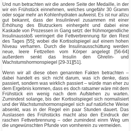
Und nun betrachten wir die andere Seite der Medaille, in der
wir ein Frühstück einnehmen, welches ungefähr 30 Gramm
oder sogar mehr an Kohlenhydraten aufweist. Es ist nur allzu
gut bekannt, dass der Insulinlevel zusammen mit einer
Erhöhung des Blutzuckers einhergeht und dabei eine
Kaskade von Prozessen in Gang setzt: der frühmorgendliche
Insulinausstoß verringert die Fettverbrennung für den Rest
des Tages [55]; wobei die Kortisolspiegel auf einem hohen
Niveau verharren. Durch die Insulinausschüttung werden
neue, leere Fettzellen vom Körper angelegt [56-64]
außerdem senkt das Insulin den Ghrelin- und
Wachstumshormonspiegel [29-31][51].
Wenn wir all diese oben genannten Fakten betrachten –
dabei handelt es sich nicht darum, was ich denke, dass
passiert, sondern was wirklich passiert – würde man eher zu
dem Ergebnis kommen, dass es doch ratsamer wäre mit dem
Frühstück ein wenig nach dem Aufstehen zu warten.
Zumindest solange, bis der Kortisolspiegel sich normalisiert
und der Wachstumshormonspiegel sich auf natürliche Weise
absenkt, was in der Regel ein paar Stunden dauert. Das
Auslassen des Frühstücks macht also den Eindruck der
raschen Fettverbrennung – oder zumindest einrn Weg um
die ungewünschten Pfunde von vornherein zu vermeiden.