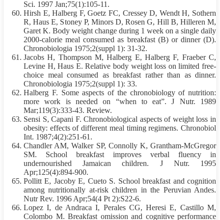
Sci. 1997 Jan;75(1):105-11.
Hirsh E, Halberg F, Goetz FC, Cressey D, Wendt H, Sothern
R, Haus E, Stoney P, Minors D, Rosen G, Hill B, Hilleren M,
Garet K. Body weight change during 1 week on a single daily
2000-calorie meal consumed as breakfast (B) or dinner (D).
Chronobiologia 1975;2(suppl 1): 31-32.
Jacobs H, Thompson M, Halberg E, Halberg F, Fraeber C,
Levine H, Haus E. Relative body weight loss on limited free-
choice meal consumed as breakfast rather than as dinner.
Chronobiologia 1975;2(suppl 1): 33.
Halberg F. Some aspects of the chronobiology of nutrition:
more work is needed on “when to eat”. J Nutr. 1989
Mar;119(3):333-43. Review.
Sensi S, Capani F. Chronobiological aspects of weight loss in
obesity: effects of different meal timing regimens. Chronobiol
Int. 1987;4(2):251-61.
Chandler AM, Walker SP, Connolly K, Grantham-McGregor
SM. School breakfast improves verbal fluency in
undernourished Jamaican children. J Nutr. 1995
Apr;125(4):894-900.
Pollitt E, Jacoby E, Cueto S. School breakfast and cognition
among nutritionally at-risk children in the Peruvian Andes.
Nutr Rev. 1996 Apr;54(4 Pt 2):S22-6.
Lopez I, de Andraca I, Perales CG, Heresi E, Castillo M,
Colombo M. Breakfast omission and cognitive performance