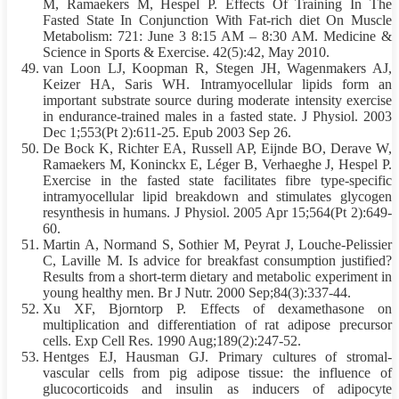
M, Ramaekers M, Hespel P. Effects Of
Training
In The
Fasted State In Conjunction With Fat-rich
diet
On Muscle
Metabolism: 721: June 3 8:15 AM – 8:30 AM. Medicine &
Science in Sports & Exercise. 42(5):42, May 2010.
van Loon LJ, Koopman R, Stegen JH, Wagenmakers AJ,
Keizer HA, Saris WH. Intramyocellular lipids form an
important substrate source during moderate intensity exercise
in endurance-trained males in a fasted state. J Physiol. 2003
Dec 1;553(Pt 2):611-25. Epub 2003 Sep 26.
De Bock K, Richter EA, Russell AP, Eijnde BO, Derave W,
Ramaekers M, Koninckx E, Léger B, Verhaeghe J, Hespel P.
Exercise in the fasted state facilitates fibre type-specific
intramyocellular lipid breakdown and stimulates glycogen
resynthesis in humans. J Physiol. 2005 Apr 15;564(Pt 2):649-
60.
Martin A, Normand S, Sothier M, Peyrat J, Louche-Pelissier
C, Laville M. Is advice for breakfast consumption justified?
Results from a short-term dietary and metabolic experiment in
young healthy men. Br J Nutr. 2000 Sep;84(3):337-44.
Xu XF, Bjorntorp P. Effects of dexamethasone on
multiplication and differentiation of rat adipose precursor
cells. Exp Cell Res. 1990 Aug;189(2):247-52.
Hentges EJ, Hausman GJ. Primary cultures of stromal-
vascular cells from pig adipose tissue: the influence of
glucocorticoids and insulin as inducers of adipocyte