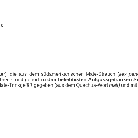
is
er), die aus dem südamerikanischen Mate-Strauch (
Ilex par
rbreitet und gehört
zu den beliebtesten
Aufgussgetränken S
in Mate-Trinkgefäß gegeben (aus dem Quechua-Wort
mati)
und mit