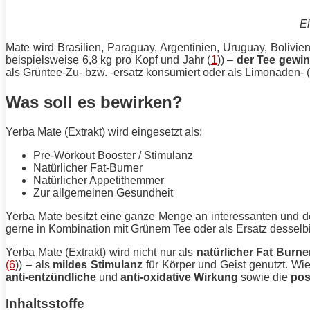
Ei
Mate wird Brasilien, Paraguay, Argentinien, Uruguay, Bolivie
beispielsweise 6,8 kg pro Kopf und Jahr (
1
)) –
der Tee gewi
als Grüntee-Zu- bzw. -ersatz konsumiert oder als Limonaden- (
Was soll es bewirken?
Yerba Mate (Extrakt) wird eingesetzt als:
Pre-Workout Booster / Stimulanz
Natürlicher Fat-Burner
Natürlicher Appetithemmer
Zur allgemeinen Gesundheit
Yerba Mate besitzt eine ganze Menge an interessanten und 
gerne in Kombination mit Grünem Tee oder als Ersatz desselbi
Yerba Mate (Extrakt) wird nicht nur als
natürlicher Fat Burn
(6
)) – als
mildes Stimulanz
für Körper und Geist genutzt. Wie
anti-entzündliche
und
anti-oxidative Wirkung
sowie die
pos
Inhaltsstoffe