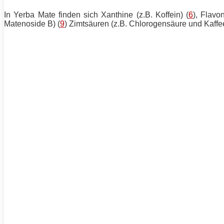
In Yerba Mate finden sich Xanthine (z.B. Koffein) (
6
), Flavo
Matenoside B) (
9
) Zimtsäuren (z.B. Chlorogensäure und Kaffe