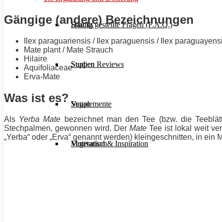
Gängige (andere) Bezeichnungen
Häufig gestellte Fragen (F.A.Q.)
Snacks
Ilex paraguariensis / Ilex paraguensis / Ilex paraguayens
Mate plant / Mate Strauch
Hilaire
Studien Reviews
Suppen
Aquifoliaceae
Erva-Mate
Was ist es?
Supplemente
Vegan
Als
Yerba Mate
bezeichnet man den Tee (bzw. die Teeblätt
Stechpalmen, gewonnen wird. Der
Mate
Tee ist lokal weit ve
„Yerba“ oder „Erva“ genannt werden) kleingeschnitten, in e
Motivation & Inspiration
Vegetarisch