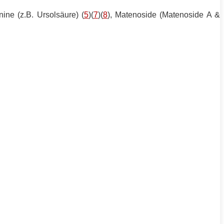
nine (z.B. Ursolsäure) (
5
)(
7
)(
8
), Matenoside (Matenoside A &