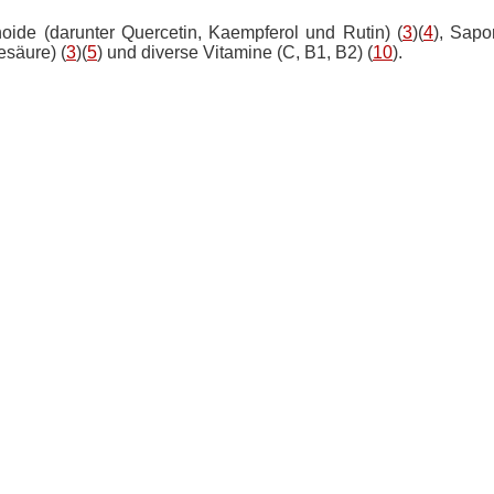
noide (darunter Quercetin, Kaempferol und Rutin) (
3
)(
4
), Sapo
esäure) (
3
)(
5
) und diverse Vitamine (C, B1, B2) (
10
).