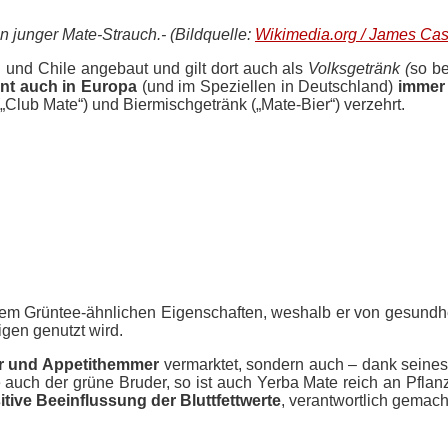
n junger Mate-Strauch.- (Bildquelle:
Wikimedia.org / James Ca
n und Chile angebaut und gilt dort auch als
Volksgetränk
(
so b
nnt auch in Europa
(und im Speziellen in Deutschland)
immer 
„Club Mate“) und Biermischgetränk („Mate-Bier“) verzehrt.
dem Grüntee-ähnlichen Eigenschaften, weshalb er von gesundh
gen genutzt wird.
er und Appetithemmer
vermarktet, sondern auch – dank seines
 auch der grüne Bruder, so ist auch Yerba Mate reich an Pflanze
itive Beeinflussung der Bluttfettwerte
, verantwortlich gemac