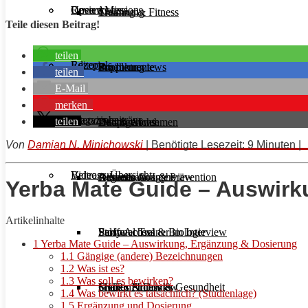
Unsere Mission
Reviews
Open Access
Ernährung
Training & Fitness
Teile diesen Beitrag!
teilen
Rezepte
Editorials
Supplemente
Ernährung
Produktreviews
teilen
E-Mail
merken
Interviews
Magazinbeiträge
teilen
Diät & Abnehmen
Buchreviews
Hauptgerichte
Von
Damian N. Minichowski
| Benötigte Lesezeit: 9 Minuten |
Videos
Beitrags-Übersicht
Regeneration & Prävention
Desserts
Athleten im Interview
Aktuelle Ausgabe
Yerba Mate Guide – Auswirk
Artikelinhalte
Stoffwechsel & Biologie
Salate
Personal Trainer im Interview
Early Access
1
Yerba Mate Guide – Auswirkung, Ergänzung & Dosierung
1.1
Gängige (andere) Bezeichnungen
1.2
Was ist es?
1.3
Was soll es bewirken?
Frauen Fitness & Gesundheit
Shakes & Drinks
Gym im Interview
MHRx Archiv
1.4
Was bewirkt es tatsächlich? (Studienlage)
1.5
Ergänzung und Dosierung