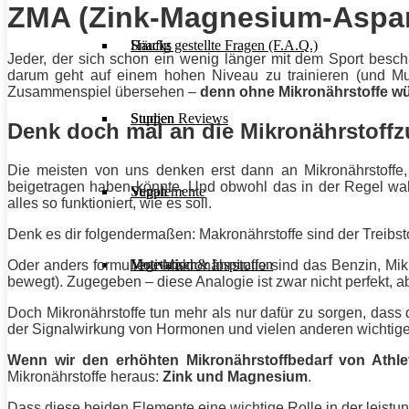
ZMA (Zink-Magnesium-Aspart
Häufig gestellte Fragen (F.A.Q.)
Snacks
Jeder, der sich schon ein wenig länger mit dem Sport beschä
darum geht auf einem hohen Niveau zu trainieren (und
Mu
Zusammenspiel übersehen –
denn ohne Mikronährstoffe w
Studien Reviews
Suppen
Denk doch mal an die Mikronährstoffz
Die meisten von uns denken erst dann an Mikronährstoffe,
beigetragen haben könnte. Und obwohl das in der Regel wahr 
Supplemente
Vegan
alles so funktioniert, wie es soll.
Denk es dir folgendermaßen: Makronährstoffe sind der Treibst
Motivation & Inspiration
Vegetarisch
Oder anders formuliert: Makronährstoffe sind das Benzin, M
bewegt). Zugegeben – diese Analogie ist zwar nicht perfekt, abe
Doch Mikronährstoffe tun mehr als nur dafür zu sorgen, dass
der Signalwirkung von Hormonen und vielen anderen wichtigen
Wenn wir den erhöhten Mikronährstoffbedarf von Athl
Mikronährstoffe heraus:
Zink und Magnesium
.
Dass diese beiden Elemente eine wichtige Rolle in der leistun