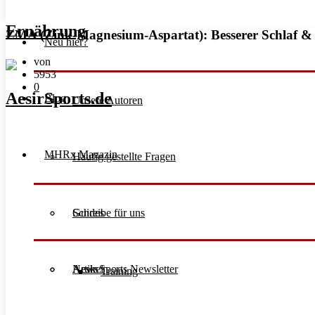
Ernährung
ZMA (Zink-Magnesium-Aspartat): Besserer Schlaf & 
Neu hier?
von
5953
0
Blog
Unsere Autoren
MHRx Magazin
Häufig gestellte Fragen
Schreibe für uns
Guides
Aesir Sports Newsletter
Artikel
News
Training