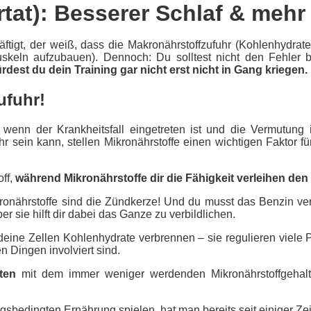
at): Besserer Schlaf & mehr
ftigt, der weiß, dass die Makronährstoffzufuhr (Kohlenhydrat
skeln
aufzubauen). Dennoch: Du solltest nicht den Fehler 
ürdest du dein
Training
gar nicht erst nicht in Gang kriegen.
ufuhr!
 wenn der Krankheitsfall eingetreten ist und die Vermutung 
sein kann, stellen Mikronährstoffe einen wichtigen Faktor für
off,
während Mikronährstoffe dir die Fähigkeit verleihen den 
ikronährstoffe sind die Zündkerze! Und du musst das Benzin ve
r sie hilft dir dabei das Ganze zu verbildlichen.
 deine Zellen Kohlenhydrate verbrennen – sie regulieren viele
 Dingen involviert sind.
eten
mit dem immer weniger werdenden Mikronährstoffgehalt
gsbedingten Ernährung spielen, hat man bereits seit einiger Ze