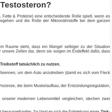
 Testosteron?
e,
Fette
& Proteine) eine entscheidende Rolle spielt, wenn es
begehen und die Rolle der Mikronährstoffe bei dem ganzen
im Raume steht, dass ein Mangel selbiger zu der Situation
 unsere Zellen dar, denn sie sorgen im Endeffekt dafür, dass
Treibstoff tatsächlich zu nutzen.
rbrennen, um dein Auto anzutreiben (damit es sich vom Fleck
 Prozesse, die beim
Muskelaufbau
, der Entzündungsregulation,
 unserer modernen Lebensmittel vergleichen, stechen zwei
it herausgefunden. So lässt es sich die Entstehung eines
Zink-